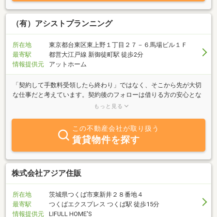
（有）アシストプランニング
所在地
東京都台東区東上野１丁目２７－６馬場ビル１Ｆ
最寄駅
都営大江戸線 新御徒町駅 徒歩2分
情報提供元
アットホーム
「契約して手数料受領したら終わり」ではなく、そこから先が大切
な仕事だと考えています。契約後のフォローは借りる方の安心とな
り、それは貸主様との信頼関係に繋がります。ネット環境が整った
もっと見る
今では、ご自身で家賃入金管理をするのも安易になりました。管理
料を削減し、毎月の収入を少しでも増やされたいとお考えであれ
この不動産会社が取り扱う
ば、小さな会社ですが、是非、お役に立ちたいと考えております。
賃貸物件を探す
株式会社アジア住販
所在地
茨城県つくば市東新井２８番地４
最寄駅
つくばエクスプレス つくば駅 徒歩15分
情報提供元
LIFULL HOME'S