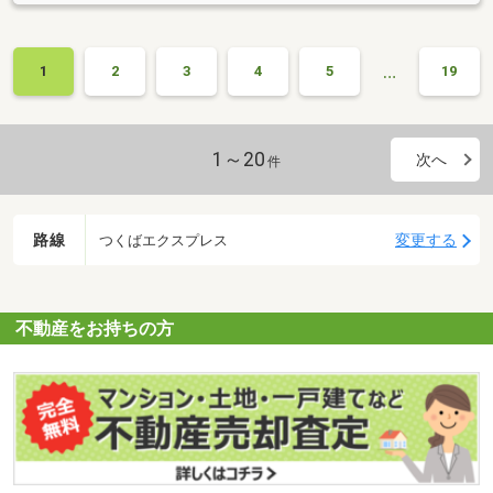
…
1
2
3
4
5
19
1～20
次へ
件
路線
変更する
つくばエクスプレス
不動産をお持ちの方