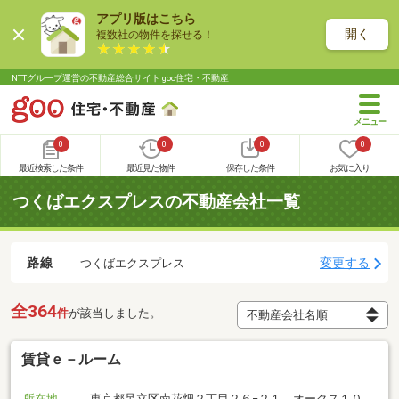
アプリ版はこちら
開く
複数社の物件を探せる！
NTTグループ運営の不動産総合サイト goo住宅・不動産
0
0
0
0
最近検索した条件
最近見た物件
保存した条件
お気に入り
つくばエクスプレスの不動産会社一覧
路線
変更する
つくばエクスプレス
全364
件
が該当しました。
賃貸ｅ－ルーム
所在地
東京都足立区南花畑２丁目２６−２１ オークス１０