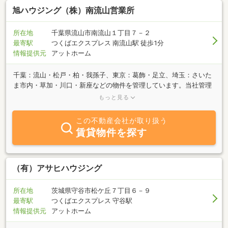
旭ハウジング（株）南流山営業所
所在地
千葉県流山市南流山１丁目７－２
最寄駅
つくばエクスプレス 南流山駅 徒歩1分
情報提供元
アットホーム
千葉：流山・松戸・柏・我孫子、東京：葛飾・足立、埼玉：さいた
ま市内・草加・川口・新座などの物件を管理しています。当社管理
物件についてご質問・お問い合わせの際はお気軽にご相談くださ
もっと見る
い！みなさまのお問い合わせを心よりお待ちしております。
この不動産会社が取り扱う
賃貸物件を探す
（有）アサヒハウジング
所在地
茨城県守谷市松ケ丘７丁目６－９
最寄駅
つくばエクスプレス 守谷駅
情報提供元
アットホーム