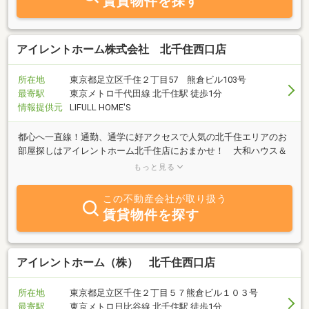
賃貸物件を探す
アイレントホーム株式会社 北千住西口店
所在地
東京都足立区千住２丁目57 熊倉ビル103号
最寄駅
東京メトロ千代田線 北千住駅 徒歩1分
情報提供元
LIFULL HOME'S
都心へ一直線！通勤、通学に好アクセスで人気の北千住エリアのお
部屋探しはアイレントホーム北千住店におまかせ！ 大和ハウス＆
旭化成の特約代理店なので、最新情報満載でご来店をお待ちしてお
もっと見る
ります( ＾＾)ノ
この不動産会社が取り扱う
賃貸物件を探す
アイレントホーム（株） 北千住西口店
所在地
東京都足立区千住２丁目５７熊倉ビル１０３号
最寄駅
東京メトロ日比谷線 北千住駅 徒歩1分