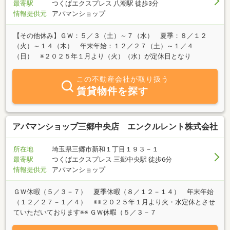
最寄駅
つくばエクスプレス 八潮駅 徒歩3分
情報提供元
アパマンショップ
【その他休み】ＧＷ：５／３（土）～７（水） 夏季：８／１２
（火）～１４（木） 年末年始：１２／２７（土）～１／４
（日） ※２０２５年１月より（火）（水）が定休日となり
この不動産会社が取り扱う
賃貸物件を探す
アパマンショップ三郷中央店 エンクルレント株式会社
所在地
埼玉県三郷市新和１丁目１９３－１
最寄駅
つくばエクスプレス 三郷中央駅 徒歩6分
情報提供元
アパマンショップ
ＧＷ休暇（５／３－７） 夏季休暇（８／１２－１４） 年末年始
（１２／２７－１／４） ※※２０２５年１月より火・水定休とさせ
ていただいております※※ ＧＷ休暇（５／３－７