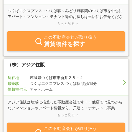
つくばエクスプレス：つくば駅～みどり野駅間のつくば市を中心に
アパート・マンション・テナント等のお探しは当店にお任せくださ
い。賃貸情報数が豊富です。ハウスメイトの目立つ看板がお迎えい
もっと見る
たします。
この不動産会社が取り扱う
賃貸物件を探す
（株）アジア住販
所在地
茨城県つくば市東新井２８－４
最寄駅
つくばエクスプレス つくば駅 徒歩15分
情報提供元
アットホーム
アジア住販は地域に根差した不動産会社です！！他店では見つから
ないマンションやアパート情報から、戸建て・テナント（事業
用）・駐車場まで掘り出し物件多数。是非お問い合わせくださ
もっと見る
い！！
この不動産会社が取り扱う