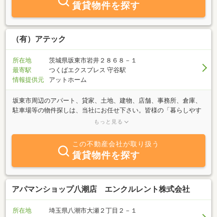
賃貸物件を探す
（有）アテック
所在地
茨城県坂東市岩井２８６８－１
最寄駅
つくばエクスプレス 守谷駅
情報提供元
アットホーム
坂東市周辺のアパート、貸家、土地、建物、店舗、事務所、倉庫、
駐車場等の物件探しは、当社にお任せ下さい。皆様の「暮らしやす
さ」を応援、ライフスタイルにあった物件探しのお手伝いをさせて
もっと見る
頂きます。「借りたい」「貸したい」「売りたい」「買いたい」そ
んな皆様のニーズにお答えさせて頂きます。
この不動産会社が取り扱う
賃貸物件を探す
アパマンショップ八潮店 エンクルレント株式会社
所在地
埼玉県八潮市大瀬２丁目２－１