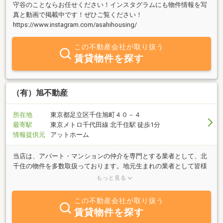
守谷のことならお任せください！インスタグラムにも物件情報を写
真と動画で掲載中です！ぜひご覧ください！
https://www.instagram.com/asahihousing/
この不動産会社が取り扱う
賃貸物件を探す
（有）旭不動産
所在地
東京都足立区千住旭町４０－４
最寄駅
東京メトロ千代田線 北千住駅 徒歩1分
情報提供元
アットホーム
当店は、アパート・マンションの仲介を専門とする業者として、北
千住の物件を多数取扱っております。地元生まれの業者として皆様
に多大のご信頼を戴いております。北千住でのお部屋探しは是非当
もっと見る
店へご相談下さい。
この不動産会社が取り扱う
賃貸物件を探す