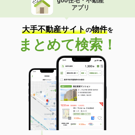
goo住宅・不動産
アプリ
大手不動産サイト
物件
の
を
まとめて検索！