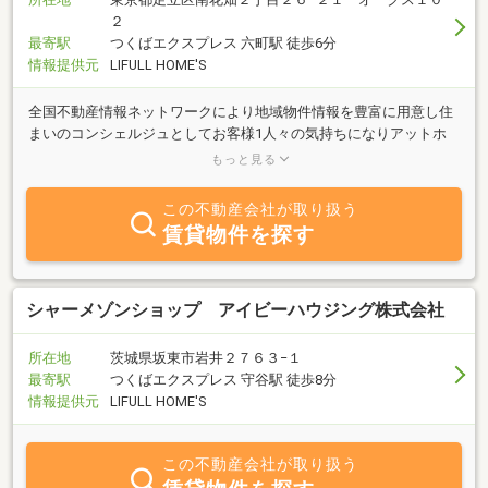
２
最寄駅
つくばエクスプレス 六町駅 徒歩6分
情報提供元
LIFULL HOME'S
全国不動産情報ネットワークにより地域物件情報を豊富に用意し住
まいのコンシェルジュとしてお客様1人々の気持ちになりアットホ
ームな雰囲気の中で安心してお部屋が探せます。経験豊富な当店ス
もっと見る
タッフにお任せ下さい
この不動産会社が取り扱う
賃貸物件を探す
シャーメゾンショップ アイビーハウジング株式会社
所在地
茨城県坂東市岩井２７６３−１
最寄駅
つくばエクスプレス 守谷駅 徒歩8分
情報提供元
LIFULL HOME'S
この不動産会社が取り扱う