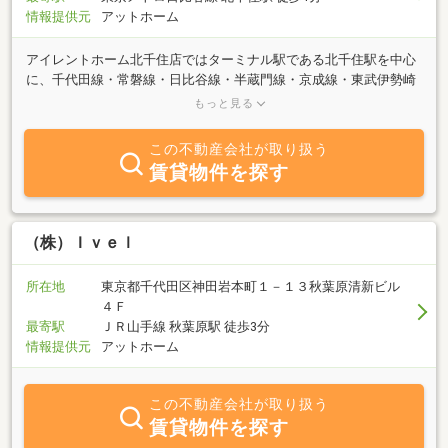
情報提供元
アットホーム
アイレントホーム北千住店ではターミナル駅である北千住駅を中心
に、千代田線・常磐線・日比谷線・半蔵門線・京成線・東武伊勢崎
線・つくばエクスプレス・日暮里舎人ライナー沿線はもちろん足立
もっと見る
区全域を幅広く取り扱っております！旭化成＆大和ハウスの特約代
理店ですので、常に新築物件のご紹介が可能です！お部屋探しだけ
この不動産会社が取り扱う
ではなく地域情報も盛りだくさんでアドバイス致しますのではじめ
賃貸物件を探す
てご来店される方も安心してご相談ください！快適な新生活をスタ
ッフ一同全力でお手伝いをさせて頂きます！北千住エリアのお部屋
探しは賃貸専門のアイレントホーム北千住西口店にお任せ下さい(*^-
^)b
（株）Ｉｖｅｌ
所在地
東京都千代田区神田岩本町１－１３秋葉原清新ビル
４Ｆ
最寄駅
ＪＲ山手線 秋葉原駅 徒歩3分
情報提供元
アットホーム
この不動産会社が取り扱う
賃貸物件を探す