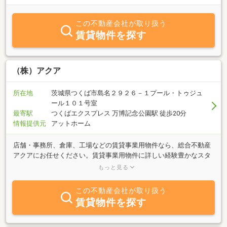
この不動産会社が取り扱う
賃貸物件を探す
（株）アクア
所在地
茨城県つくば市島名２９２６－１プール・トゥジュ
ール１０１号室
最寄駅
つくばエクスプレス 万博記念公園駅 徒歩20分
情報提供元
アットホーム
店舗・事務所、倉庫、工場などの賃貸事業用物件なら、総合不動産
アクアにお任せください。賃貸事業用物件に詳しい経験豊かなスタ
ッフがご対応させて頂きます。茨城県以外の物件も多数ご用意して
もっと見る
おり、移転や事業拡大、他地域に出店をご検討の方に、様々なご提
案が出来るのも当社の強みです。ご来店は不要です。まずはお気軽
この不動産会社が取り扱う
にお電話かメールでお問合せ下さい。
賃貸物件を探す