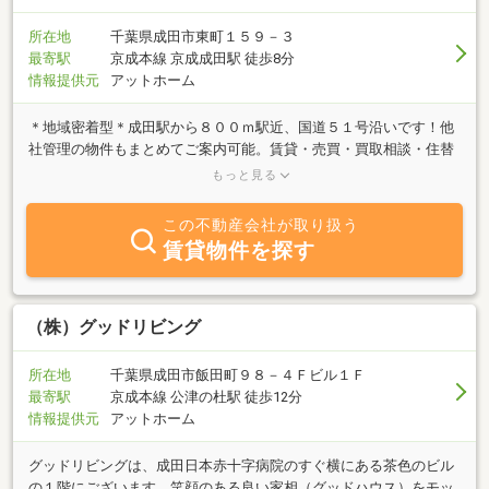
所在地
千葉県成田市東町１５９－３
最寄駅
京成本線 京成成田駅 徒歩8分
情報提供元
アットホーム
＊地域密着型＊成田駅から８００ｍ駅近、国道５１号沿いです！他
社管理の物件もまとめてご案内可能。賃貸・売買・買取相談・住替
相談・ハウスメーカー紹介、何でもなんでもお任せください★まず
もっと見る
はお気軽にご相談ください１８時以降のご対応は、予約にて承りま
す
この不動産会社が取り扱う
賃貸物件を探す
（株）グッドリビング
所在地
千葉県成田市飯田町９８－４Ｆビル１Ｆ
最寄駅
京成本線 公津の杜駅 徒歩12分
情報提供元
アットホーム
グッドリビングは、成田日本赤十字病院のすぐ横にある茶色のビル
の１階にございます。笑顔のある良い家相（グッドハウス）をモッ