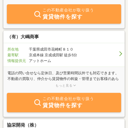
『敷金0(ゼロ)礼金0(ゼロ)物件』や『ペット可物件』、『新築・築浅
物件』、『一人暮らし向け物件』、『新婚さん・カップル向け物
この不動産会社が取り扱う
件』、『大型ファミリータイプ物件』まで多数取り揃えてございま
賃貸物件を探す
す！
（有）大嶋商事
所在地
千葉県成田市花崎町８１０
最寄駅
京成本線 京成成田駅 徒歩5分
情報提供元
アットホーム
電話の問い合せなら定休日、及び営業時間以外でも対応できます。
不動産の買取り、仲介から賃貸物件の斡旋・管理までお客様のあら
ゆるニーズに対し、永年の経験と実績でお応えします。成田市、そ
もっと見る
して空港周辺での不動産のご用命はぜひ当社へお願いします。
この不動産会社が取り扱う
賃貸物件を探す
協栄開発（株）