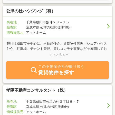
も、どうぞお気軽にお問い合わせください。現在掲載中の物件はご
く一部ですので、お客様のご要望に応じて物件をご紹介させていた
公津の杜ハウジング（有）
だきます。皆様からのお問い合わせをスタッフ一同心よりお待ちし
ております。
所在地
千葉県成田市飯仲２８－１５
最寄駅
京成本線 公津の杜駅 徒歩10分
情報提供元
アットホーム
弊社は成田市を中心に、不動産仲介、賃貸物件管理、シェアハウス
仲介、駐車場、テナント管理、貸しコンテナ事業などを展開してお
ります。お客様のニーズにピンポイントに応えるコンセプト住宅の
もっと見る
賃貸物件の取り扱いを得意としています。住まい選びでお悩みの際
は、私たちが全力でサポートいたします。お気軽にご相談下さい。
この不動産会社が取り扱う
不動産や暮らしに関するお困りごとのご相談も、私たち公津の杜ハ
賃貸物件を探す
ウジングまでお気軽にお寄せください。
孝陽不動産コンサルタント（株）
所在地
千葉県成田市公津の杜３丁目６－７
最寄駅
京成本線 公津の杜駅 徒歩6分
情報提供元
アットホーム