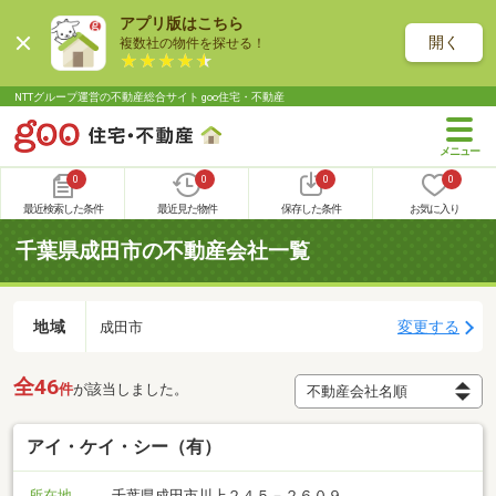
アプリ版はこちら
開く
複数社の物件を探せる！
NTTグループ運営の不動産総合サイト goo住宅・不動産
0
0
0
0
最近検索した条件
最近見た物件
保存した条件
お気に入り
千葉県成田市の不動産会社一覧
地域
変更する
成田市
全46
件
が該当しました。
アイ・ケイ・シー（有）
所在地
千葉県成田市川上２４５－２６０９