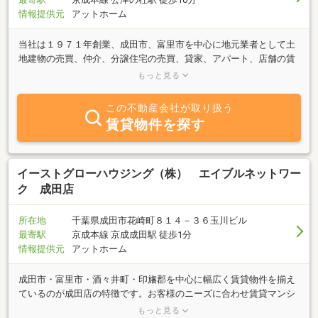
情報提供元
アットホーム
当社は１９７１年創業、成田市、富里市を中心に地元業者として土
地建物の売買、仲介、分譲住宅の売買、貸家、アパート、店舗の賃
貸借などを業務内容とする会社です。また、一般木造住宅の建築及
もっと見る
び施工も併せて営業しております。「買いたい」「貸したい」不動
産に関することはぜひ当社へ。国際空港都市として益々発展する成
この不動産会社が取り扱う
田ですが、住みやすいまちづくりに、当社は不動産業を通じて貢献
賃貸物件を探す
いたします。メールアドレス mailto:into0131k2@gmail.com
イーストグローハウジング（株） エイブルネットワー
ク 成田店
所在地
千葉県成田市花崎町８１４－３６玉川ビル
最寄駅
京成本線 京成成田駅 徒歩1分
情報提供元
アットホーム
成田市・富里市・酒々井町・印旛郡を中心に幅広く賃貸物件を揃え
ているのが成田店の特徴です。お客様のニーズに合わせ賃貸マンシ
ョン・賃貸アパート･売買物件･テナントをご紹介しております。
もっと見る