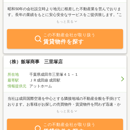
昭和50年の会社設立時より地元に根差した不動産業を営んでおりま
す。長年の業績をもとに安心安全なサービスをご提供致します。“こ
の街に住んでみたい"そんなお客様の為にスタッフが皆様のお手伝い
もっと見る
を致します。お客様に喜んでいただける物件の情報を１件でも多く
お届けできるようスタッフ一同心がけております。お部屋さがし、
この不動産会社が取り扱う
土地建物の購入・売却、マンションやアパート、テナントなど賃貸
賃貸物件を探す
物件の管理業務・ご相続などに伴う不動産の処分のご相談なども承
っておりますので、お気軽にお問い合わせください。不動産のこと
ならばあの店でと言っていただけるお店を目指し皆様の御来店をお
待ちしております。
（株）飯塚商事 三里塚店
所在地
千葉県成田市三里塚４１－１
最寄駅
ＪＲ成田線 成田駅
情報提供元
アットホーム
当社は成田国際空港を中心とする隣接地域の不動産全般を手掛けて
おります。お客様がお探しの売買物件・賃貸物件を問わず迅速・か
つスピーディにご納得頂ける物件をご提案出来るかと思います。
もっと見る
又、お住まいのご売却、住み替え、資産有効活用ｅｔｃ、お客様の
あらゆるニーズに対し、３０年余りの地元での経験と実績でお応え
この不動産会社が取り扱う
させて頂きます。当社スタッフ一同、心よりお客様のご来店をお待