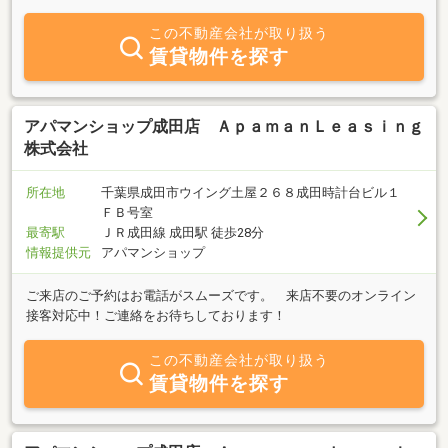
分たちだけの家に住む歓びと、のびのび自由に暮らすことの楽しさ
をご家族全員が満喫するために。そしてひとりでも多くの方が、暮
この不動産会社が取り扱う
らしの負担となることなく、マイホームの夢を実現するために。知
賃貸物件を探す
恵をふり絞って、私たちは前進し続けます。
アパマンショップ成田店 ＡｐａｍａｎＬｅａｓｉｎｇ
株式会社
所在地
千葉県成田市ウイング土屋２６８成田時計台ビル１
ＦＢ号室
最寄駅
ＪＲ成田線 成田駅 徒歩28分
情報提供元
アパマンショップ
ご来店のご予約はお電話がスムーズです。 来店不要のオンライン
接客対応中！ご連絡をお待ちしております！
この不動産会社が取り扱う
賃貸物件を探す