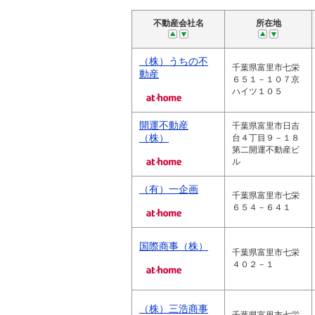
不動産会社名
所在地
（株）うちの不
千葉県富里市七栄
動産
６５１－１０７京
ハイツ１０５
開運不動産
千葉県富里市日吉
（株）
台４丁目９－１８
第二開運不動産ビ
ル
（有）一企画
千葉県富里市七栄
６５４－６４１
国際商事（株）
千葉県富里市七栄
４０２－１
（株）三浩商事