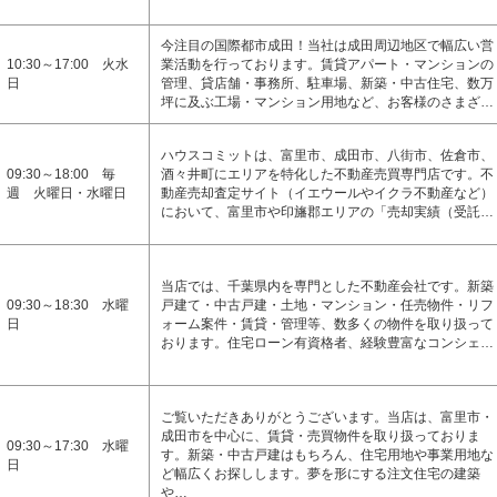
今注目の国際都市成田！当社は成田周辺地区で幅広い営
10:30～17:00 火水
業活動を行っております。賃貸アパート・マンションの
日
管理、貸店舗・事務所、駐車場、新築・中古住宅、数万
坪に及ぶ工場・マンション用地など、お客様のさまざ…
ハウスコミットは、富里市、成田市、八街市、佐倉市、
09:30～18:00 毎
酒々井町にエリアを特化した不動産売買専門店です。不
週 火曜日・水曜日
動産売却査定サイト（イエウールやイクラ不動産など）
において、富里市や印旛郡エリアの「売却実績（受託…
当店では、千葉県内を専門とした不動産会社です。新築
09:30～18:30 水曜
戸建て・中古戸建・土地・マンション・任売物件・リフ
日
ォーム案件・賃貸・管理等、数多くの物件を取り扱って
おります。住宅ローン有資格者、経験豊富なコンシェ…
ご覧いただきありがとうございます。当店は、富里市・
成田市を中心に、賃貸・売買物件を取り扱っておりま
09:30～17:30 水曜
す。新築・中古戸建はもちろん、住宅用地や事業用地な
日
ど幅広くお探しします。夢を形にする注文住宅の建築
や…