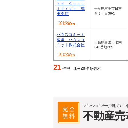
ｓｅ Ｃｏｎｃ
ｉｅｒｇｅ 成
千葉県富里市日吉
田支店
台３丁目36-5
ハウスコミット
富里 ハウスコ
千葉県富里市七栄
ミット株式会社
646番地285
21
件中
1～20
件を表示
マンション/一戸建て/土
完全
不動産売
無料