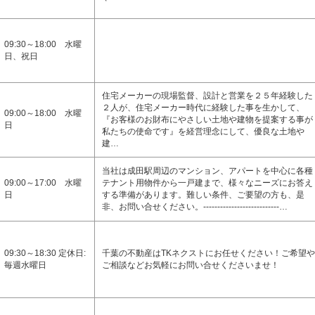
09:30～18:00 水曜
日、祝日
住宅メーカーの現場監督、設計と営業を２５年経験した
２人が、住宅メーカー時代に経験した事を生かして、
09:00～18:00 水曜
『お客様のお財布にやさしい土地や建物を提案する事が
日
私たちの使命です』を経営理念にして、優良な土地や
建…
当社は成田駅周辺のマンション、アパートを中心に各種
09:00～17:00 水曜
テナント用物件から一戸建まで、様々なニーズにお答え
日
する準備があります。難しい条件、ご要望の方も、是
非、お問い合せください。---------------------------…
09:30～18:30 定休日:
千葉の不動産はTKネクストにお任せください！ご希望や
毎週水曜日
ご相談などお気軽にお問い合せくださいませ！