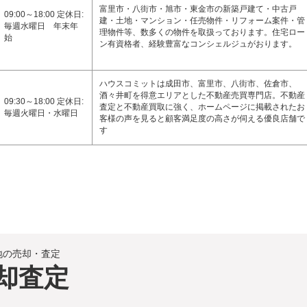
富里市・八街市・旭市・東金市の新築戸建て・中古戸
09:00～18:00 定休日:
建・土地・マンション・任売物件・リフォーム案件・管
毎週水曜日 年末年
理物件等、数多くの物件を取扱っております。住宅ロー
始
ン有資格者、経験豊富なコンシェルジュがおります。
ハウスコミットは成田市、富里市、八街市、佐倉市、
酒々井町を得意エリアとした不動産売買専門店。不動産
09:30～18:00 定休日:
査定と不動産買取に強く、ホームページに掲載されたお
毎週火曜日・水曜日
客様の声を見ると顧客満足度の高さが伺える優良店舗で
す
地の売却・査定
却査定