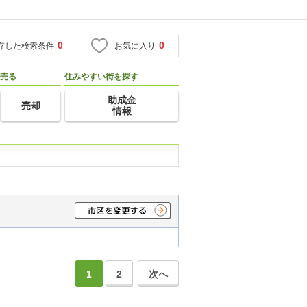
0
0
存した検索条件
お気に入り
売る
住みやすい街を探す
助成金
売却
情報
1
2
次へ