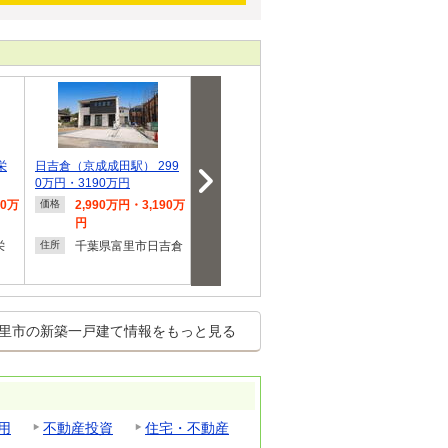
栄
日吉倉（京成成田駅） 299
七栄 3480万円～3780万円
飯田グループ
0万円・3190万円
グス Heartful
50万
2,990万円・3,190万
3,480万円～3,780万
3,790
価格
価格
価格
円
円
千葉県
住所
栄
千葉県富里市日吉倉
千葉県富里市七栄
５
住所
住所
里市の新築一戸建て情報をもっと見る
用
不動産投資
住宅・不動産