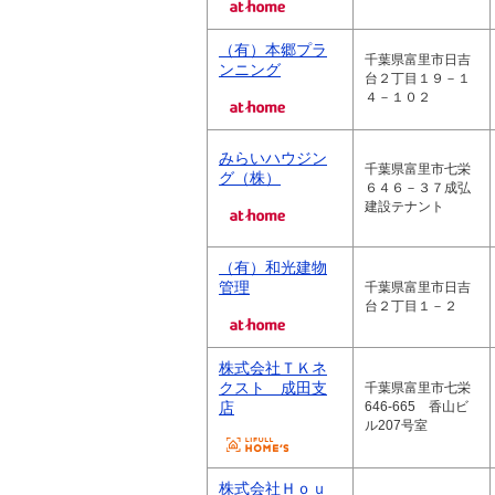
（有）本郷プラ
千葉県富里市日吉
ンニング
台２丁目１９－１
４－１０２
みらいハウジン
千葉県富里市七栄
グ（株）
６４６－３７成弘
建設テナント
（有）和光建物
管理
千葉県富里市日吉
台２丁目１－２
株式会社ＴＫネ
クスト 成田支
千葉県富里市七栄
店
646-665 香山ビ
ル207号室
株式会社Ｈｏｕ