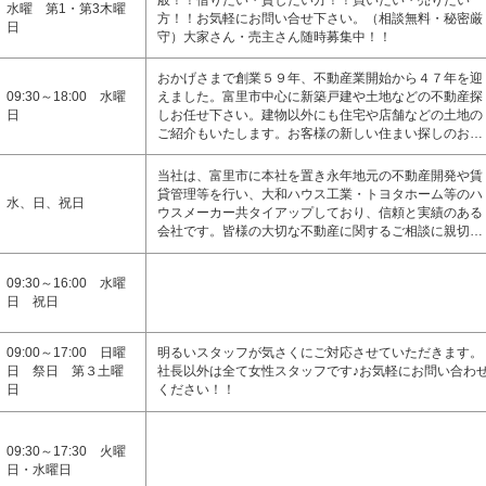
般！！借りたい・貸したい方！！買いたい・売りたい
水曜 第1・第3木曜
方！！お気軽にお問い合せ下さい。（相談無料・秘密厳
日
守）大家さん・売主さん随時募集中！！
おかげさまで創業５９年、不動産業開始から４７年を迎
09:30～18:00 水曜
えました。富里市中心に新築戸建や土地などの不動産探
日
しお任せ下さい。建物以外にも住宅や店舗などの土地の
ご紹介もいたします。お客様の新しい住まい探しのお…
当社は、富里市に本社を置き永年地元の不動産開発や賃
貸管理等を行い、大和ハウス工業・トヨタホーム等のハ
水、日、祝日
ウスメーカー共タイアップしており、信頼と実績のある
会社です。皆様の大切な不動産に関するご相談に親切…
09:30～16:00 水曜
日 祝日
09:00～17:00 日曜
明るいスタッフが気さくにご対応させていただきます。
日 祭日 第３土曜
社長以外は全て女性スタッフです♪お気軽にお問い合わ
日
ください！！
09:30～17:30 火曜
日・水曜日