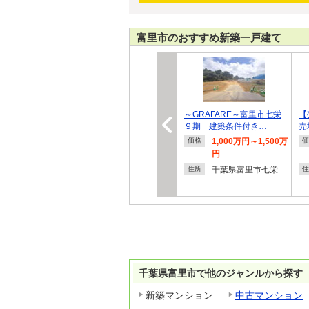
富里市のおすすめ新築一戸建て
～GRAFARE～富里市七栄
【
９期 建築条件付き…
売
1,000万円～1,500万
価格
価
円
千葉県富里市七栄
住所
住
千葉県富里市で他のジャンルから探す
新築マンション
中古マンション