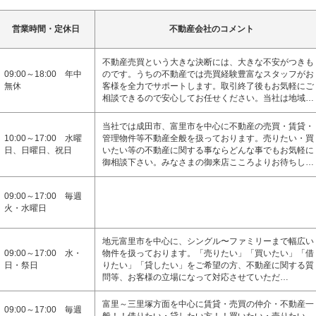
営業時間・定休日
不動産会社のコメント
不動産売買という大きな決断には、大きな不安がつきも
09:00～18:00 年中
のです。うちの不動産では売買経験豊富なスタッフがお
無休
客様を全力でサポートします。取引終了後もお気軽にご
相談できるので安心してお任せください。当社は地域…
当社では成田市、富里市を中心に不動産の売買・賃貸・
10:00～17:00 水曜
管理物件等不動産全般を扱っております。売りたい・買
日、日曜日、祝日
いたい等の不動産に関する事ならどんな事でもお気軽に
御相談下さい。みなさまの御来店こころよりお待ちし…
09:00～17:00 毎週
火・水曜日
地元富里市を中心に、シングル〜ファミリーまで幅広い
09:00～17:00 水・
物件を扱っております。「売りたい」「買いたい」「借
日・祭日
りたい」「貸したい」をご希望の方、不動産に関する質
問等、お客様の立場になって対応させていただ…
富里～三里塚方面を中心に賃貸・売買の仲介・不動産一
09:00～17:00 毎週