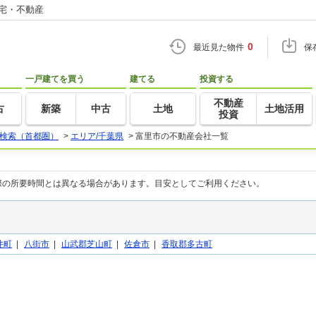
住宅・不動産
0
最近見た物件
保
一戸建てを買う
建てる
投資する
不動産
古
新築
中古
土地
土地活用
投資
検索（首都圏）
>
エリア/千葉県
>
富里市の不動産会社一覧
際の所要時間とは異なる場合があります。目安としてご利用ください。
井町
|
八街市
|
山武郡芝山町
|
佐倉市
|
香取郡多古町