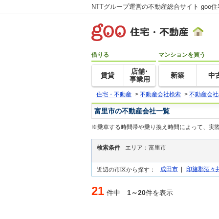
NTTグループ運営の不動産総合サイト goo
借りる
マンションを買う
店舗･
賃貸
新築
中
事業用
住宅・不動産
>
不動産会社検索
>
不動産会社
富里市の不動産会社一覧
※乗車する時間帯や乗り換え時間によって、実
検索条件
エリア：富里市
成田市
|
印旛郡酒々
近辺の市区から探す：
21
件中
1～20
件を表示