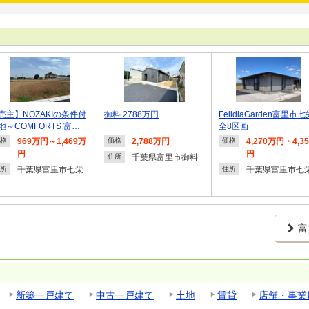
売主】NOZAKIの条件付
御料 2788万円
FelidiaGarden富里市七
地～COMFORTS 富…
全8区画
969万円～1,469万
2,788万円
4,270万円・4,3
格
価格
価格
円
円
千葉県富里市御料
住所
千葉県富里市七栄
千葉県富里市七
所
住所
富
新築一戸建て
中古一戸建て
土地
賃貸
店舗・事業