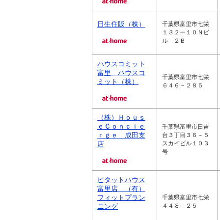
日生住販（株）
千葉県富里市七栄
１３２ー１０Ｎビ
ル ２Ｂ
ハウスコミット
富里 ハウスコ
千葉県富里市七栄
ミット（株）
６４６－２８５
（株）Ｈｏｕｓ
ｅＣｏｎｃｉｅ
千葉県富里市日吉
ｒｇｅ 成田支
台３丁目３６－５
店
スカイビル１０３
号
ピタットハウス
富里店 （有）
フィットプラン
千葉県富里市七栄
ニング
４４８－２５