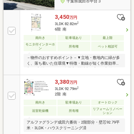
千葉県成田市中台３
3,450
万円
2
3LDK 82.82m
6階 南
南向き
駐車場あり
最上階
モニタ付インターホ
所有権
ペット相談可
ン
－物件のおすすめポイント－▼立地・敷地内に緑が多
く、落ち着いた住環境▼特徴・動線が短く作業効率の
良いL字型キッチン・全居室6帖以上の広さ・収納スペ
ースを確保・2室に面する南向きバルコニー・玄関が
すっきり片付くSIC有・浴室はゆとりある1618サイ
3,380
万円
ズ・トランクルーム有・ペット飼育可能(細則有)▼設
2
3LDK 92.79m
備・オートロック・宅配ボックス・TVモニタ付インタ
2階 南
ーホン▼周辺環境・赤坂公園 徒歩6分(約460m)・そよ
南向き
駐車場あり
オートロック
ら成田ニュータウン 徒歩6分(約480m)■ ご希望の住ま
い探しをお手伝いします ━━━━━・・・物件の詳
リフォームリノベー
浴室乾燥機
所有権
ション
細・ご相談はお気軽にお問い合わせください。
アルファグランデ成田六番街・2階部分・壁芯92.79平
米・3LDK・ハウスクリーニング済