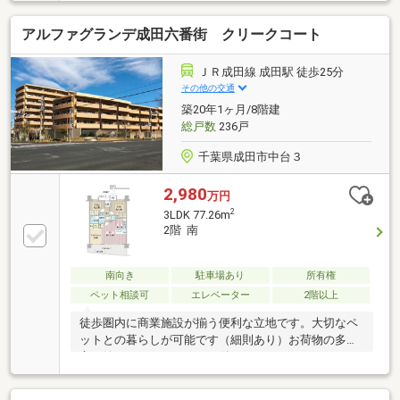
ご予約についてのお願い※空室の物件においても事前
に鍵の手配が必要な場合があります。※居住中の物件
アルファグランデ成田六番街 クリークコート
は事前に居住者様との日程調整が必要になります。お
早めにご予約をお願い致します。■日時※弊社が定休日
の場合でも曜日・時間帯問わず柔軟に対応させて頂き
ＪＲ成田線 成田駅 徒歩25分
ますので、まずはご相談ください■資金計画・住宅ロ
その他の交通
ーンのご相談※住宅購入のご相談を随時・無料で承り
築20年1ヶ月/8階建
ます。将来を見据えた資金計画で、『無理をしない』
総戸数
236戸
マイホーム探しをご提案いたします
千葉県成田市中台３
2,980
万円
2
3LDK 77.26m
2階 南
南向き
駐車場あり
所有権
ペット相談可
エレベーター
2階以上
徒歩圏内に商業施設が揃う便利な立地です。大切なペ
ットとの暮らしが可能です（細則あり）お荷物の多い
方に嬉しいトランクルーム付き