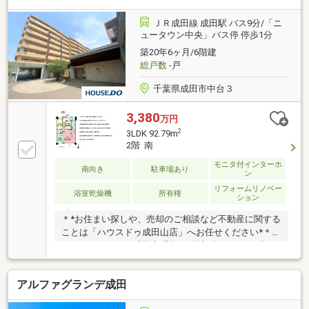
ＪＲ成田線 成田駅 バス9分/「ニ
ュータウン中央」バス停 停歩1分
築20年6ヶ月/6階建
総戸数
-戸
千葉県成田市中台３
3,380
万円
2
3LDK 92.79m
2階 南
モニタ付インターホ
南向き
駐車場あり
ン
リフォームリノベー
浴室乾燥機
所有権
ション
＊*お住まい探しや、売却のご相談など不動産に関する
ことは「ハウスドゥ成田山店」へお任せください*＊
アルファグランデ成田六番街・2階部分・92.79平米リ
ビング20帖超・3LDK+WIC+SIC+トランクルーム3駅3
路線利用可能・整備された歩道、緑道で安心安全の通
アルファグランデ成田
学路徒歩圏内に商業施設、コンビニ、銀行、公園、学
校と整った生活環境前面棟がなく、南向き・陽当た