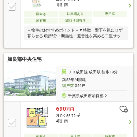
1階 南
南向き
駐車場あり
専用庭
所有権
間取り図有り
－物件のおすすめポイント－▼特徴・階下を気にせず
暮らせる1階部分・断熱性・遮音性を高める二重サッ
シを採用(出窓を除く)・お掃除がしやすい全居室フロ
ーリング・LDKは2面採光設計・住空間を広く活用しや
すい壁付キッチン・南・北の両面バルコニー仕様・南
加良部中央住宅
面バルコニーに物入有▼周辺環境・引地公園 徒歩5分
(約330m)・成田市立吾妻小学校 徒歩7分(約540m)・成
田市立吾妻中学校 徒歩8分(約620m)・カスミフードス
ＪＲ成田線 成田駅 徒歩19分
クエア成田赤坂店 徒歩10分(約730m)■ ご希望の住まい
築52年/4階建
探しをお手伝いします ━━━━━・・・物件の詳細・
総戸数
344戸
ご相談はお気軽にお問い合わせください。
千葉県成田市加良部２
690
万円
2
2LDK 55.72m
4階 南
南向き
最上階
所有権