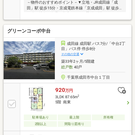
－物件のおすすめポイント－▼立地・JR成田線「成
田」駅 徒歩15分・京成電鉄本線「京成成田」駅 徒歩
19分▼特徴・作業に集中しやすい壁付け型キッチンを
採用・足を伸ばしてくつろげる和室をLD横に配置・
LDKと洋室に面する南向きバルコニーを設置・専用倉
グリーンコーポ中台
庫1区画有(無償)▼設備・温水洗浄便座付トイレ▼周辺
環境・セブンイレブン成田加良部店 徒歩4分(約
320m)・成田市立向台小学校 徒歩6分(約410m)・石橋
成田線 成田駅 バス7分/「中台2丁
台児童公園 徒歩4分(約270m)■ ご希望の住まい探しを
目」バス停 停歩8分
お手伝いします ━━━━━・・・物件の詳細・ご相談
その他の交通
はお気軽にお問い合わせください。
築33年2ヶ月/5階建
総戸数
40戸
千葉県成田市中台１丁目
920
万円
2
3LDK 87.65m
5階 南東
駐車場あり
最上階
所有権
2階以上
間取り図有り