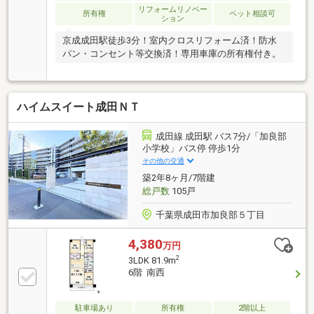
リフォームリノベー
所有権
ペット相談可
ション
京成成田駅徒歩3分！室内クロスリフォーム済！防水
パン・コンセント等交換済！専用車庫の所有権付き。
ハイムスイート成田ＮＴ
成田線 成田駅 バス7分/「加良部
小学校」バス停 停歩1分
その他の交通
築2年8ヶ月/7階建
総戸数
105戸
千葉県成田市加良部５丁目
4,380
万円
2
3LDK 81.9m
6階 南西
駐車場あり
所有権
2階以上