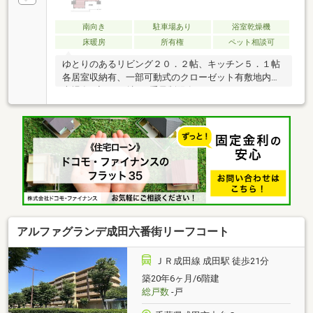
南向き
駐車場あり
浴室乾燥機
床暖房
所有権
ペット相談可
ゆとりのあるリビング２０．２帖、キッチン５．１帖
各居室収納有、一部可動式のクローゼット有敷地内駐
車場有※空き要確認、重量制限有り
アルファグランデ成田六番街リーフコート
ＪＲ成田線 成田駅 徒歩21分
築20年6ヶ月/6階建
総戸数
-戸