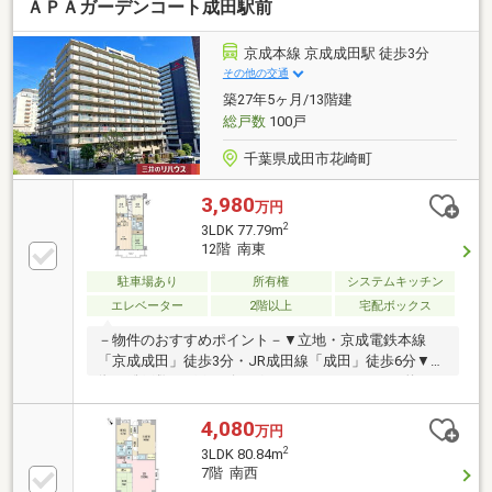
ＡＰＡガーデンコート成田駅前
京成本線 京成成田駅 徒歩3分
その他の交通
築27年5ヶ月/13階建
総戸数
100戸
千葉県成田市花崎町
3,980
万円
2
3LDK 77.79m
12階 南東
駐車場あり
所有権
システムキッチン
エレベーター
2階以上
宅配ボックス
－物件のおすすめポイント－▼立地・京成電鉄本線
「京成成田」徒歩3分・JR成田線「成田」徒歩6分▼特
徴・総戸数100戸のビッグコミュニティ・LDKは約16.8
帖、足をのばしてくつろげる和室が隣接・家族との会
話が弾む対面式キッチン・主寝室約6.2帖にWICを設
4,080
万円
置・防犯面に配慮されたオートロック付▼設備・追い
2
3LDK 80.84m
焚き機能付UB・宅配ボックス▼周辺環境・ローソンア
7階 南西
パホテル京成成田駅前店 徒歩3分(約170m)・ヤオコー