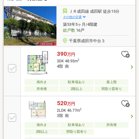
(細則有)・即引渡し可能(残金精算後)▼設備・食器洗浄
乾燥機・1620サイズ浴室／浴室換気乾燥機・モニター
ＪＲ成田線 成田駅 徒歩15分
付オートロック・防犯カメラ■ ご希望の住まい探しを
その他の交通
お手伝いします ━━━━━・・・物件の詳細・ご相談
築53年5ヶ月/4階建
はお気軽にお問い合わせください。
総戸数
16戸
千葉県成田市中台３
390
万円
2
3DK 48.93m
4階 南
南向き
駐車場あり
最上階
所有権
2階以上
間取り図有り
520
万円
2
2LDK 46.77m
3階 南
南向き
駐車場あり
所有権
2階以上
間取り図有り