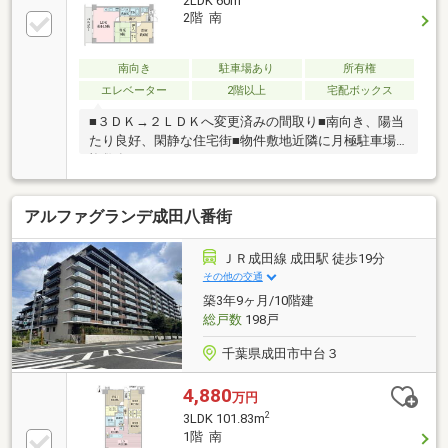
2LDK 60m
2階 南
南向き
駐車場あり
所有権
エレベーター
2階以上
宅配ボックス
■３ＤＫ→２ＬＤＫへ変更済みの間取り■南向き、陽当
たり良好、閑静な住宅街■物件敷地近隣に月極駐車場
複数有
アルファグランデ成田八番街
ＪＲ成田線 成田駅 徒歩19分
その他の交通
築3年9ヶ月/10階建
総戸数
198戸
千葉県成田市中台３
4,880
万円
2
3LDK 101.83m
1階 南