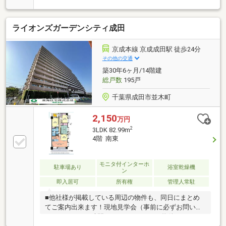
ライオンズガーデンシティ成田
京成本線 京成成田駅 徒歩24分
その他の交通
築30年6ヶ月/14階建
総戸数
195戸
千葉県成田市並木町
2,150
万円
2
3LDK 82.99m
4階 南東
モニタ付インターホ
駐車場あり
浴室乾燥機
ン
即入居可
所有権
管理人常駐
■他社様が掲載している周辺の物件も、同日にまとめ
てご案内出来ます！現地見学会（事前に必ずお問い合
わせください）時間／9：00～19：00（物件による）■