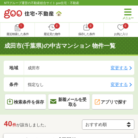
NTTグループ運営の不動産総合サイト goo住宅・不動産
1
0
0
0
最近検索した条件
最近見た物件
保存した条件
お気に入り
成田市(千葉県)の中古マンション 物件一覧
地域
変更する
成田市
条件
変更する
指定なし
新着メールを受
検索条件を保存
アプリで探す
取る
40
件
が該当しました。