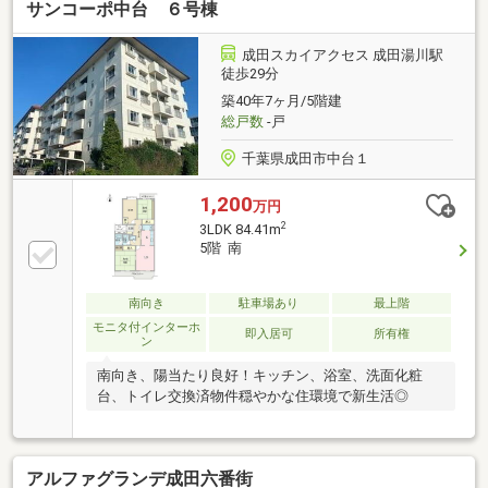
サンコーポ中台 ６号棟
成田スカイアクセス 成田湯川駅
徒歩29分
築40年7ヶ月/5階建
総戸数
-戸
千葉県成田市中台１
1,200
万円
2
3LDK 84.41m
5階 南
南向き
駐車場あり
最上階
モニタ付インターホ
即入居可
所有権
ン
南向き、陽当たり良好！キッチン、浴室、洗面化粧
台、トイレ交換済物件穏やかな住環境で新生活◎
アルファグランデ成田六番街