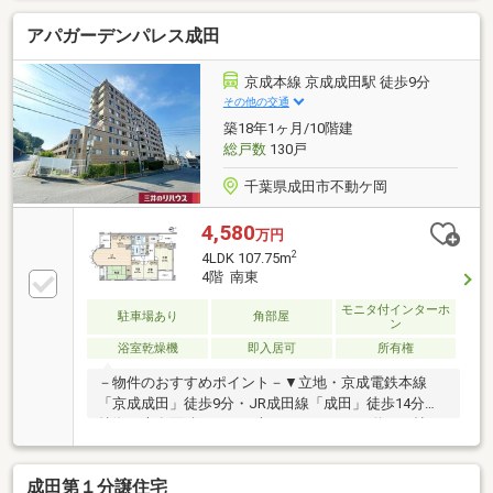
アパガーデンパレス成田
京成本線 京成成田駅 徒歩9分
その他の交通
築18年1ヶ月/10階建
総戸数
130戸
千葉県成田市不動ケ岡
4,580
万円
2
4LDK 107.75m
4階 南東
モニタ付インターホ
駐車場あり
角部屋
ン
浴室乾燥機
即入居可
所有権
－物件のおすすめポイント－▼立地・京成電鉄本線
「京成成田」徒歩9分・JR成田線「成田」徒歩14分▼
特徴・専有面積107.75平米の4LDK・LDKは約21.7帖の
広さ、窓が多く明るい空間・キッチンに洗濯機置場が
隣接・和室はLDと一体利用可能・主寝室にWIC設置・
成田第１分譲住宅
2面バルコニー仕様・2ボウル洗面台・ペット飼育可能