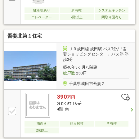
成田駅前店 徒歩8分(約590m)■ ご希望の住まい探しを
お手伝いします ━━━━━・・・物件の詳細・ご相談
駐車場あり
所有権
システムキッチン
はお気軽にお問い合わせください。
エレベーター
2階以上
間取り図有り
吾妻北第１住宅
ＪＲ成田線 成田駅 バス7分/「吾
妻ショッピングセンター」バス停 停
歩2分
築40年3ヶ月/5階建
総戸数
250戸
千葉県成田市吾妻２
390
万円
2
2LDK 57.16m
4階 南
南向き
即入居可
所有権
2階以上