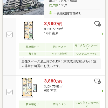
築27年5ヶ月/13階建
総戸数
100戸
千葉県成田市花崎町
3,980
万円
2
3LDK 77.79m
12階 南東
モニタ付インターホ
駐車場あり
防犯カメラ
ン
所有権
ペット相談可
システムキッチン
居住スペース最上階の3LDK！京成成田駅徒歩3分！室
内非常に綺麗にお使いです。
3,880
万円
2
3LDK 75.83m
9階 南東
モニタ付インターホ
駐車場あり
防犯カメラ
ン