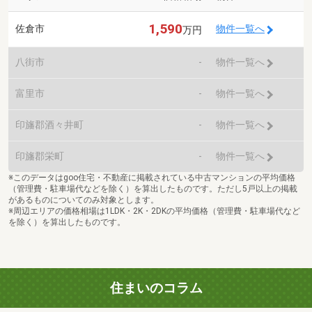
1,590
佐倉市
物件一覧へ
万円
八街市
-
物件一覧へ
富里市
-
物件一覧へ
印旛郡酒々井町
-
物件一覧へ
印旛郡栄町
-
物件一覧へ
※このデータはgoo住宅・不動産に掲載されている中古マンションの平均価格
（管理費・駐車場代などを除く）を算出したものです。ただし5戸以上の掲載
があるものについてのみ対象とします。
※周辺エリアの価格相場は1LDK・2K・2DKの平均価格（管理費・駐車場代など
を除く）を算出したものです。
住まいのコラム