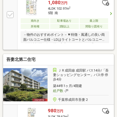
1,080
万円
2
4LDK 102.97m
5階 南
南向き
駐車場あり
最上階
所有権
2階以上
間取り図有り
－物件のおすすめポイント－▼特徴・風通しの良い両
面バルコニー仕様・LDはライトコートとバルコニーの
2面採光設計・約8.0帖の和室は、ゆったりと過ごせる
広縁付・お料理に集中しやすい壁付キッチン、背面に
収納スペース有・キッチンには階段室への勝手口があ
吾妻北第二住宅
り、換気や出入りに利用可能・住空間をすっきり保て
る全居室収納付＋小屋裏収納※2026年11月分から修繕
積立金が、月額21700円に値上げされます。■ ご希望
ＪＲ成田線 成田駅 バス14分/「吾
の住まい探しをお手伝いします ━━━━━・・・物件
妻ショッピングセンター」バス停 停
歩4分
の詳細・ご相談はお気軽にお問い合わせください。
築44年1ヶ月/4階建
総戸数
-戸
千葉県成田市吾妻２
980
万円
2
3LDK 78.67m