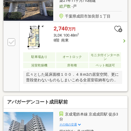
築21年11ヶ月/10階建
総戸数
-戸
千葉県成田市加良部１丁目
2,740
万円
2
3LDK 100.48m
8階 南東
モニタ付インターホ
駐車場あり
オートロック
ン
浴室乾燥機
所有権
ペット相談可
広々とした延床面積１００．４８m2の居室空間、更に
普段使わないものもしまいこめる全居室収納有なの
で、クローゼットやタンス分お部屋に余裕が生まれま
す。
アパガーデンコート成田駅前
京成電鉄本線 京成成田駅 徒歩3
分
その他の交通