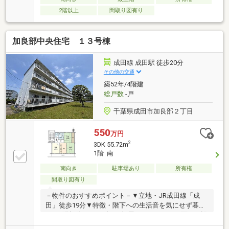
2階以上
間取り図有り
加良部中央住宅 １３号棟
成田線 成田駅 徒歩20分
その他の交通
築52年/4階建
総戸数
-戸
千葉県成田市加良部２丁目
550
万円
2
3DK 55.72m
1階 南
南向き
駐車場あり
所有権
間取り図有り
－物件のおすすめポイント－▼立地・JR成田線「成
田」徒歩19分▼特徴・階下への生活音を気にせず暮ら
せる1階部分・DKを含む3部屋がバルコニーに面した設
計・住空間を広く活用可能な壁付けキッチン・足をの