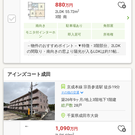
ばしてくつろげる和室を2部屋配置・水回り各所に窓
880
万円
があり、自然換気可能・アウトドア用品等の収納に重
2
2LDK 55.72m
宝するトランクルーム有▼周辺環境・加良部台公園 徒
3階 南
歩3分(約230m)・成田市立加良部小学校 徒歩10分(約
730m)・成田市立西中学校 徒歩10分(約740m)■ ご希望
南向き
駐車場あり
角部屋
の住まい探しをお手伝いします ━━━━━・・・物件
モニタ付インターホ
即入居可
所有権
ン
の詳細・ご相談はお気軽にお問い合わせください。
－物件のおすすめポイント－▼特徴・3階部分、2LDK
の間取り・南向きの窓より陽光が入るLDKは約11帖・
空間を有効に活用しやすい壁付けキッチン・2室から
行き来できる続きバルコニー・水回り各所に窓があ
り、自然換気可能・トランクルーム有・即引渡し可能
アインズコート成田
(残金精算後)▼設備・温水洗浄便座・追い焚き機能付
きUB・エアコン設置(リビング)・TVモニター付きイン
ターホン▼周辺環境・加良部小学校 徒歩10分(約
京成本線 宗吾参道駅 徒歩19分
730m)・加良部台公園 徒歩3分(約230m)■ ご希望の住
その他の交通
まい探しをお手伝いします ━━━━━・・・物件の詳
築26年9ヶ月/地上3階地下1階建
細・ご相談はお気軽にお問い合わせください。
総戸数
28戸
千葉県成田市大袋
1,090
万円
2