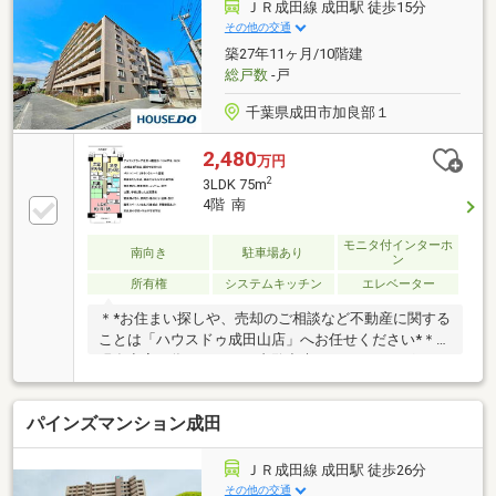
り・通風・良好敷地内駐車場1台可能ペット飼育可能
ＪＲ成田線 成田駅 徒歩15分
ハウスクリーニング済の為、お部屋の中は大変綺麗で
その他の交通
す☆ 周辺環境 ☆成田市立図書館 徒歩2分 赤坂公
築27年11ヶ月/10階建
園 徒歩3分ファミリーマート 徒歩3分 そよら成田ニ
総戸数
-戸
ュータウン 徒歩5分
千葉県成田市加良部１
2,480
万円
2
3LDK 75m
4階 南
モニタ付インターホ
南向き
駐車場あり
ン
所有権
システムキッチン
エレベーター
＊*お住まい探しや、売却のご相談など不動産に関する
ことは「ハウスドゥ成田山店」へお任せください*＊
現在空室の為、ゆったり内覧出来ますアルファグラン
デ成田・4階部分・75.00平米・3LDKJR成田線「成
田」駅まで徒歩15分バルコニーにはトランクルーム搭
パインズマンション成田
載整備された歩道、緑道で安心安全の通学路徒歩圏内
にコンビニ、銀行、公園、学校と整った生活環境前面
棟がなく、南向き・陽当たり・通風・良好駐車スペー
ＪＲ成田線 成田駅 徒歩26分
ス1台あり（機械式・車種制限あり）☆ 周辺環境
その他の交通