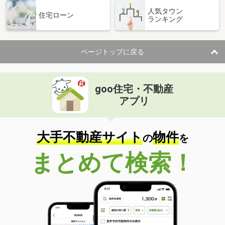
人気タウン
住宅ローン
ランキング
ページトップに戻る
goo住宅・不動産
アプリ
大手不動産サイト
物件
の
を
まとめて検索！