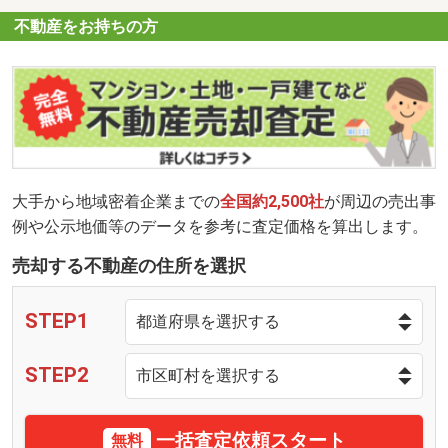
不動産をお持ちの方
大手から地域密着企業までの
全国約2,500社
が周辺の売出事
例や公示地価等のデータを参考に査定価格を算出します。
売却する不動産の住所を選択
STEP1
STEP2
一括査定依頼スタート
無料