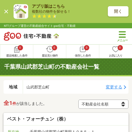
アプリ版はこちら
開く
複数社の物件を探せる！
NTTグループ運営の不動産総合サイト goo住宅・不動産
0
0
0
0
最近検索した条件
最近見た物件
保存した条件
お気に入り
千葉県山武郡芝山町の不動産会社一覧
地域
変更する
山武郡芝山町
全1
件
が該当しました。
ベスト・フォーチュン（株）
所在地
千葉県山武郡芝山町菱田１０８５－１