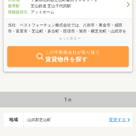
最寄駅
芝山鉄道 芝山千代田駅
情報提供元
アットホーム
当社 ベストフォーチュン株式会社では、八街市・東金市・成田
市・富里市・芝山町・多古町・匝瑳市・旭市・横芝光町・山武市を
主として、土地、新築・中古戸建、アパート、店舗、工場、倉庫の
もっと見る
売買、仲介、管理を３０数年行っています。競売で取得した中古戸
建を、自分が住むつもりで徹底的にリフォームし、お客様が購入可
この不動産会社が取り扱う
能な価格で提供しています。 TEL 0479-78-1328 FAX 0479-78-
賃貸物件を探す
1329 住所 山武郡芝山町菱田1085-1 E-
mail:bestfortune@snow.ocn.ne.jp
1
件
地域
変更する
山武郡芝山町