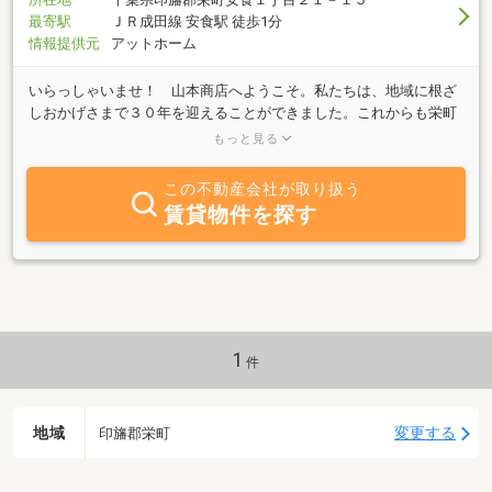
最寄駅
ＪＲ成田線 安食駅 徒歩1分
情報提供元
アットホーム
いらっしゃいませ！ 山本商店へようこそ。私たちは、地域に根ざ
しおかげさまで３０年を迎えることができました。これからも栄町
を中心にお客様の「貸したい！」「借りたい！」のご要望に“一生懸
もっと見る
命”でお応えしていきたいと思います。当店は、安食の駅前にござい
ますのでお気軽にお電話・ご来店下さい。スタッフ一同お待ちして
この不動産会社が取り扱う
おります。
賃貸物件を探す
1
件
地域
変更する
印旛郡栄町