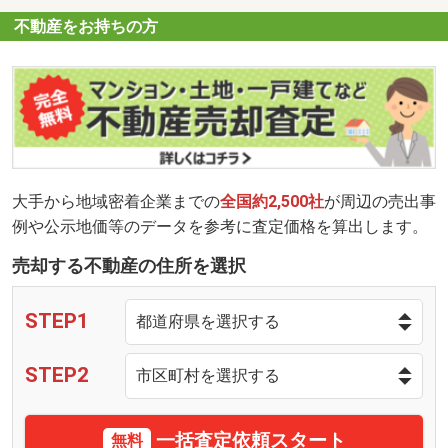
不動産をお持ちの方
大手から地域密着企業までの
全国約2,500社
が周辺の売出事
例や公示地価等のデータを参考に査定価格を算出します。
売却する不動産の住所を選択
STEP1
STEP2
一括査定依頼スタート
無料