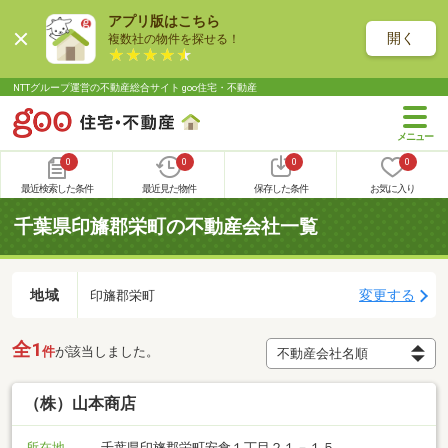
アプリ版はこちら
開く
複数社の物件を探せる！
NTTグループ運営の不動産総合サイト goo住宅・不動産
0
0
0
0
最近検索した条件
最近見た物件
保存した条件
お気に入り
千葉県印旛郡栄町の不動産会社一覧
地域
変更する
印旛郡栄町
全1
件
が該当しました。
（株）山本商店
所在地
千葉県印旛郡栄町安食１丁目２１－１５