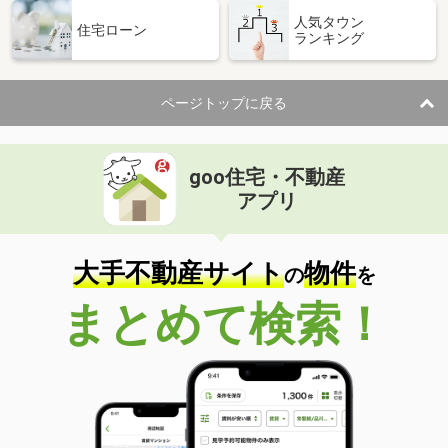
人気タウン
住宅ローン
ランキング
ページトップに戻る
goo住宅・不動産
アプリ
大手不動産サイト
物件
の
を
まとめて検索！