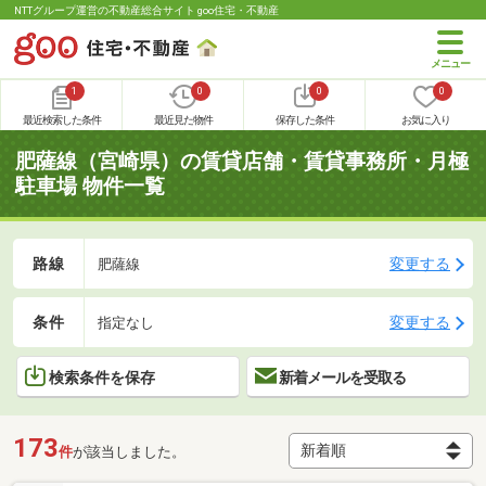
NTTグループ運営の不動産総合サイト goo住宅・不動産
1
0
0
0
最近検索した条件
最近見た物件
保存した条件
お気に入り
肥薩線（宮崎県）の賃貸店舗・賃貸事務所・月極
駐車場 物件一覧
路線
変更する
肥薩線
条件
変更する
指定なし
検索条件を保存
新着メールを受取る
173
件
が該当しました。