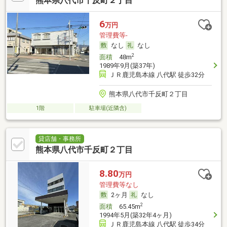
熊本県八代市千反町２丁目
6
万円
管理費等-
なし
なし
2
面積
48m
1989年9月(築37年)
ＪＲ鹿児島本線 八代駅 徒歩32分
熊本県八代市千反町２丁目
1階
駐車場(近隣含)
貸店舗・事務所
熊本県八代市千反町２丁目
8.80
万円
管理費等なし
2ヶ月
なし
2
面積
65.45m
1994年5月(築32年4ヶ月)
ＪＲ鹿児島本線 八代駅 徒歩34分