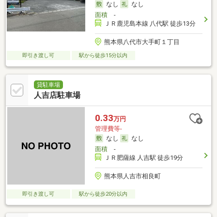
なし
なし
面積
-
ＪＲ鹿児島本線 八代駅 徒歩13分
熊本県八代市大手町１丁目
即引き渡し可
駅から徒歩15分以内
貸駐車場
人吉店駐車場
0.33
万円
管理費等-
なし
なし
面積
-
ＪＲ肥薩線 人吉駅 徒歩19分
熊本県人吉市相良町
即引き渡し可
駅から徒歩20分以内