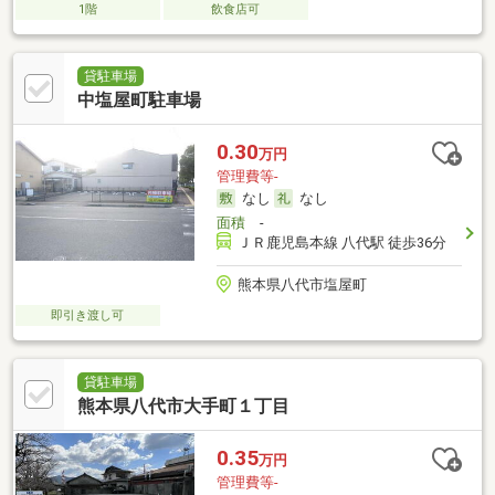
1階
飲食店可
貸駐車場
中塩屋町駐車場
0.30
万円
管理費等-
なし
なし
面積
-
ＪＲ鹿児島本線 八代駅 徒歩36分
熊本県八代市塩屋町
即引き渡し可
貸駐車場
熊本県八代市大手町１丁目
0.35
万円
管理費等-