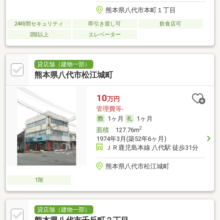
熊本県八代市本町１丁目
24時間セキュリティ
即引き渡し可
飲食店可
2階以上
エレベーター
貸店舗（建物一部）
熊本県八代市松江城町
10
万円
管理費等-
1ヶ月
1ヶ月
2
面積
127.76m
1974年3月(築52年6ヶ月)
ＪＲ鹿児島本線 八代駅 徒歩31分
熊本県八代市松江城町
1階
貸店舗（建物一部）