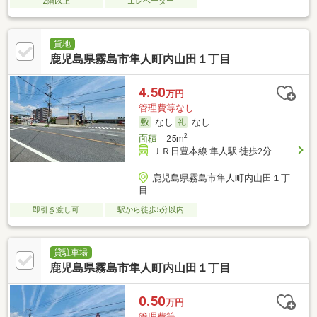
2階以上
エレベーター
貸地
鹿児島県霧島市隼人町内山田１丁目
4.50
万円
管理費等なし
なし
なし
2
面積
25m
ＪＲ日豊本線 隼人駅 徒歩2分
鹿児島県霧島市隼人町内山田１丁
目
即引き渡し可
駅から徒歩5分以内
貸駐車場
鹿児島県霧島市隼人町内山田１丁目
0.50
万円
管理費等-