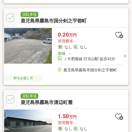
貸駐車場
鹿児島県霧島市国分剣之宇都町
0.20
万円
管理費等-
なし
なし
面積
-
ＪＲ肥薩線 日当山駅 徒歩32分
鹿児島県霧島市国分剣之宇都町
即引き渡し可
貸駐車場
鹿児島県霧島市溝辺町麓
1.50
万円
管理費等-
なし
なし