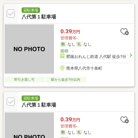
貸駐車場
八代第１駐車場
0.39
万円
管理費等-
なし
なし
面積
-
肥薩おれんじ鉄道 八代駅 徒歩7分
熊本県八代市十条町
即引き渡し可
駅から徒歩7分以内
貸駐車場
八代第１駐車場
0.39
万円
管理費等-
なし
なし