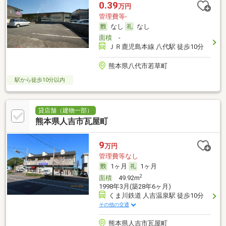
0.39
万円
管理費等-
なし
なし
面積
-
ＪＲ鹿児島本線 八代駅 徒歩10分
熊本県八代市若草町
駅から徒歩10分以内
貸店舗（建物一部）
熊本県人吉市瓦屋町
9
万円
管理費等なし
1ヶ月
1ヶ月
2
面積
49.92m
1998年3月(築28年6ヶ月)
くま川鉄道 人吉温泉駅 徒歩10分
その他の交通
熊本県人吉市瓦屋町