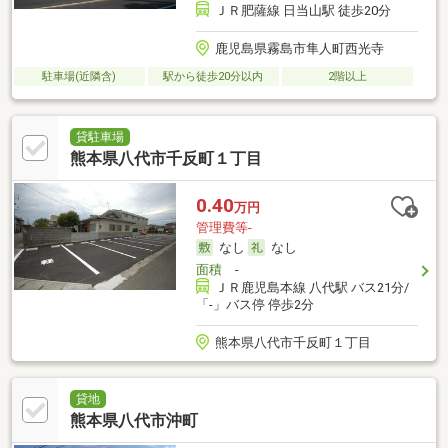
ＪＲ肥薩線 日当山駅 徒歩20分
鹿児島県霧島市隼人町西光寺
駐車場(近隣含)
駅から徒歩20分以内
2階以上
貸駐車場
熊本県八代市千反町１丁目
0.40
万円
管理費等-
なし
なし
面積
-
ＪＲ鹿児島本線 八代駅 バス21分/
「-」バス停 停歩2分
熊本県八代市千反町１丁目
貸地
熊本県八代市沖町