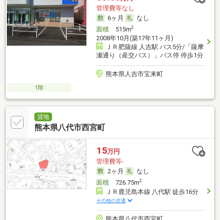
管理費等なし
6ヶ月
なし
2
面積
515m
2008年10月(築17年11ヶ月)
ＪＲ肥薩線 人吉駅 バス5分/「薩摩
瀬通り（産交バス）」バス停 停歩1分
熊本県人吉市宝来町
1階
貸地
熊本県八代市西宮町
15
万円
管理費等-
2ヶ月
なし
2
面積
726.75m
ＪＲ鹿児島本線 八代駅 徒歩16分
その他の交通
熊本県八代市西宮町