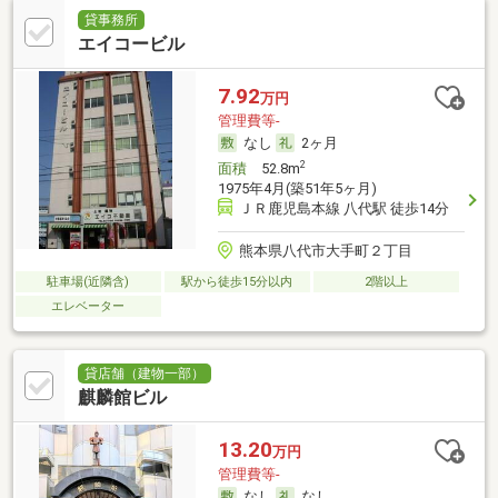
貸事務所
エイコービル
7.92
万円
管理費等-
なし
2ヶ月
2
面積
52.8m
1975年4月(築51年5ヶ月)
ＪＲ鹿児島本線 八代駅 徒歩14分
熊本県八代市大手町２丁目
駐車場(近隣含)
駅から徒歩15分以内
2階以上
エレベーター
貸店舗（建物一部）
麒麟館ビル
13.20
万円
管理費等-
なし
なし