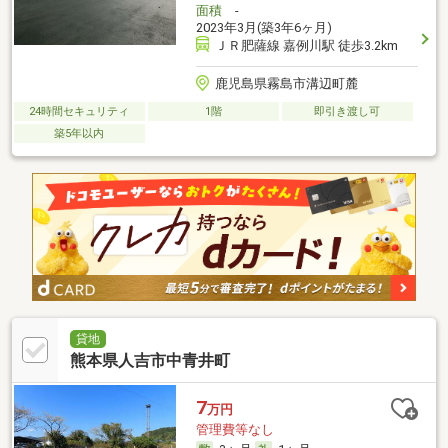
面積
-
2023年3月(築3年6ヶ月)
ＪＲ肥薩線 嘉例川駅 徒歩3.2km
鹿児島県霧島市溝辺町麓
24時間セキュリティ
1階
即引き渡し可
築5年以内
貸地
熊本県人吉市中青井町
7
万円
管理費等なし