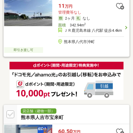
11
万円
管理費等なし
2ヶ月
なし
2
面積
342.94m
ＪＲ鹿児島本線 八代駅 徒歩4.4km
熊本県八代市沖町
即引き渡し可
貸店舗（建物一部）
熊本県人吉市宝来町
60.50
万円