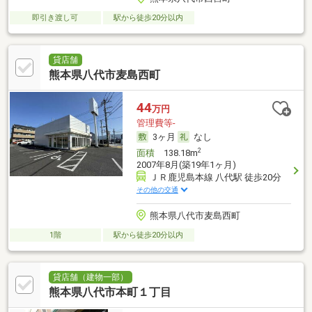
即引き渡し可
駅から徒歩20分以内
貸店舗
熊本県八代市麦島西町
44
万円
管理費等-
3ヶ月
なし
2
面積
138.18m
2007年8月(築19年1ヶ月)
ＪＲ鹿児島本線 八代駅 徒歩20分
その他の交通
熊本県八代市麦島西町
1階
駅から徒歩20分以内
貸店舗（建物一部）
熊本県八代市本町１丁目