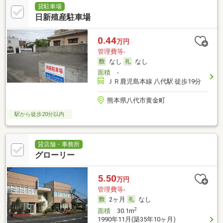
貸駐車場
日新殖産駐車場
0.44
万円
管理費等-
なし
なし
面積
-
ＪＲ鹿児島本線 八代駅 徒歩19分
熊本県八代市黄金町
駅から徒歩20分以内
貸店舗・事務所
グローリー
5.50
万円
管理費等-
2ヶ月
なし
2
面積
30.1m
1990年11月(築35年10ヶ月)