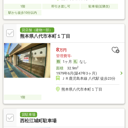
1階
即引き渡し可
駐車場(近隣含)
駅から徒歩10分以内
貸店舗（建物一部）
熊本県八代市本町１丁目
8
万円
管理費等-
1ヶ月
なし
2
面積
32.9m
1979年6月(築47年3ヶ月)
ＪＲ鹿児島本線 八代駅 徒歩23分
熊本県八代市本町１丁目
1階
貸駐車場
西松江城町駐車場