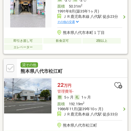
2
面積
50.31m
1991年8月(築35年1ヶ月)
ＪＲ鹿児島本線 八代駅 徒歩23分
その他の交通
熊本県八代市本町１丁目
即引き渡し可
飲食店可
2階以上
エレベーター
貸その他
熊本県八代市松江町
22
万円
管理費等-
5ヶ月
1ヶ月
2
面積
192.19m
1986年11月(築39年10ヶ月)
ＪＲ鹿児島本線 八代駅 徒歩33分
熊本県八代市松江町