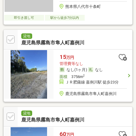
熊本県八代市十条町
即引き渡し可
駅から徒歩7分以内
貸地
鹿児島県霧島市隼人町嘉例川
15
万円
管理費等なし
なし(1ヶ月)
なし
2
面積
3756m
ＪＲ肥薩線 嘉例川駅 徒歩23分
鹿児島県霧島市隼人町嘉例川
貸地
鹿児島県霧島市隼人町嘉例川
60
万円