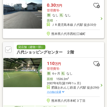
0.30
万円
管理費等-
なし
なし
面積
-
ＪＲ鹿児島本線 八代駅 徒歩33分
熊本県八代市西松江城町
貸店舗（建物一部）
八代ショッピングセンター ２階
110
万円
管理費等-
6ヶ月
なし
2
面積
1536.2m
2007年8月(築19年1ヶ月)
肥薩おれんじ鉄道 八代駅 徒歩29分
その他の交通
熊本県八代市本町３丁目