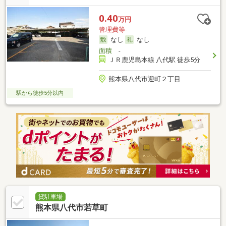
0.40
万円
管理費等-
なし
なし
面積
-
ＪＲ鹿児島本線 八代駅 徒歩5分
熊本県八代市迎町２丁目
駅から徒歩5分以内
貸駐車場
熊本県八代市若草町