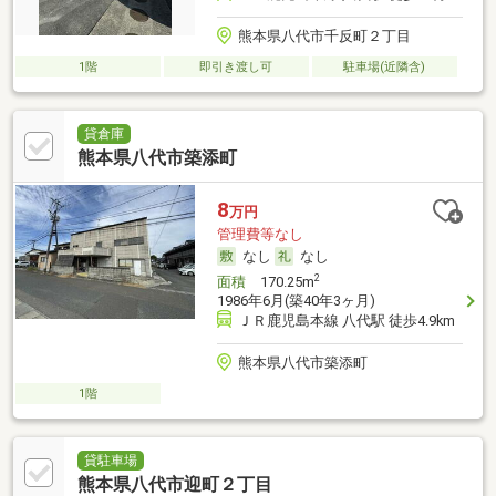
熊本県八代市千反町２丁目
1階
即引き渡し可
駐車場(近隣含)
貸倉庫
熊本県八代市築添町
8
万円
管理費等なし
なし
なし
2
面積
170.25m
1986年6月(築40年3ヶ月)
ＪＲ鹿児島本線 八代駅 徒歩4.9km
熊本県八代市築添町
1階
貸駐車場
熊本県八代市迎町２丁目