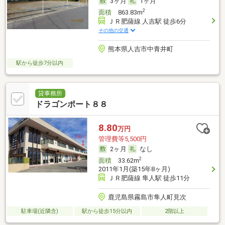
3ヶ月
1ヶ月
2
面積
863.83m
ＪＲ肥薩線 人吉駅 徒歩6分
その他の交通
熊本県人吉市中青井町
駅から徒歩7分以内
貸事務所
ドラゴンポート８８
8.80
万円
管理費等5,500円
2ヶ月
なし
2
面積
33.62m
2011年1月(築15年8ヶ月)
ＪＲ肥薩線 隼人駅 徒歩11分
鹿児島県霧島市隼人町見次
駐車場(近隣含)
駅から徒歩15分以内
2階以上