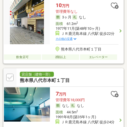
10
万円
管理費等なし
3ヶ月
なし
2
面積
61.2m
1977年11月(築48年10ヶ月)
ＪＲ鹿児島本線 八代駅 徒歩22分
その他の交通
熊本県八代市本町１丁目
飲食店可
2階以上
エレベーター
貸店舗（建物一部）
熊本県八代市本町１丁目
7
万円
管理費等18,000円
なし
なし
2
面積
44.5m
1991年8月(築35年1ヶ月)
ＪＲ鹿児島本線 八代駅 徒歩24分