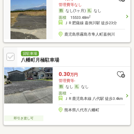
管理費等なし
なし(1ヶ月)
なし
2
面積
15533.48m
ＪＲ肥薩線 嘉例川駅 徒歩23分
鹿児島県霧島市隼人町嘉例川
貸駐車場
八幡町月極駐車場
0.30
万円
管理費等-
なし
なし
面積
-
ＪＲ鹿児島本線 八代駅 徒歩3.4km
熊本県八代市八幡町
即引き渡し可