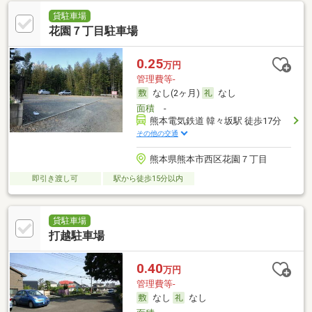
貸駐車場
花園７丁目駐車場
0.25
万円
管理費等-
なし(2ヶ月)
なし
面積
-
熊本電気鉄道 韓々坂駅 徒歩17分
その他の交通
熊本県熊本市西区花園７丁目
即引き渡し可
駅から徒歩15分以内
貸駐車場
打越駐車場
0.40
万円
管理費等-
なし
なし