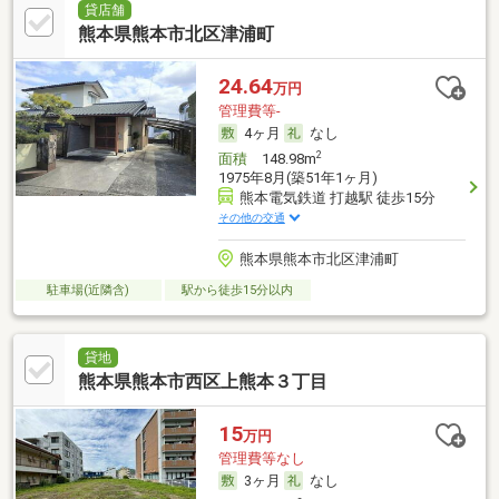
貸店舗
熊本県熊本市北区津浦町
24.64
万円
管理費等-
4ヶ月
なし
2
面積
148.98m
1975年8月(築51年1ヶ月)
熊本電気鉄道 打越駅 徒歩15分
その他の交通
熊本県熊本市北区津浦町
駐車場(近隣含)
駅から徒歩15分以内
貸地
熊本県熊本市西区上熊本３丁目
15
万円
管理費等なし
3ヶ月
なし