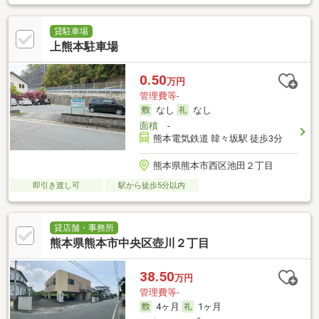
貸駐車場
上熊本駐車場
0.50
万円
管理費等-
なし
なし
面積
-
熊本電気鉄道 韓々坂駅 徒歩3分
熊本県熊本市西区池田２丁目
即引き渡し可
駅から徒歩5分以内
貸店舗・事務所
熊本県熊本市中央区壺川２丁目
38.50
万円
管理費等-
4ヶ月
1ヶ月