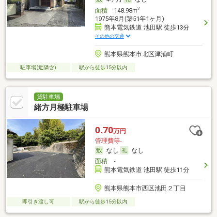
2
面積
148.98m
1975年8月(築51年1ヶ月)
熊本電気鉄道 池田駅 徒歩13分
その他の交通
熊本県熊本市北区津浦町
駐車場(近隣含)
駅から徒歩15分以内
貸駐車場
緒方月極駐車場
0.70
万円
管理費等-
なし
なし
面積
-
熊本電気鉄道 池田駅 徒歩11分
熊本県熊本市西区池田２丁目
即引き渡し可
駅から徒歩15分以内