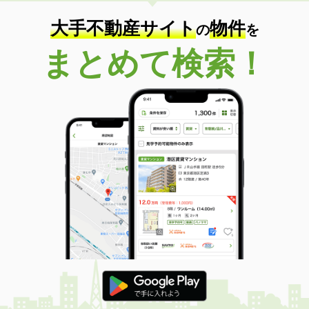
大手不動産サイト
物件
の
を
まとめて検索！