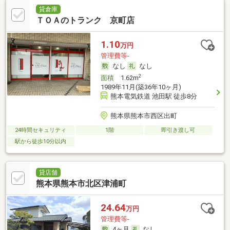
貸倉庫
ＴＯＡのトランク 京町店
1.10
万円
管理費等-
なし
なし
2
面積
1.62m
1989年11月(築36年10ヶ月)
熊本電気鉄道 池田駅 徒歩8分
熊本県熊本市西区出町
24時間セキュリティ
1階
即引き渡し可
駅から徒歩10分以内
貸店舗
熊本県熊本市北区津浦町
24.64
万円
管理費等-
4ヶ月
なし