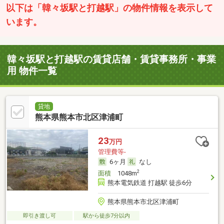
以下は「韓々坂駅と打越駅」の物件情報を表示して
います。
韓々坂駅と打越駅の賃貸店舗・賃貸事務所・事業
用 物件一覧
貸地
熊本県熊本市北区津浦町
23
万円
管理費等-
6ヶ月
なし
2
面積
1048m
熊本電気鉄道 打越駅 徒歩6分
熊本県熊本市北区津浦町
即引き渡し可
駅から徒歩7分以内