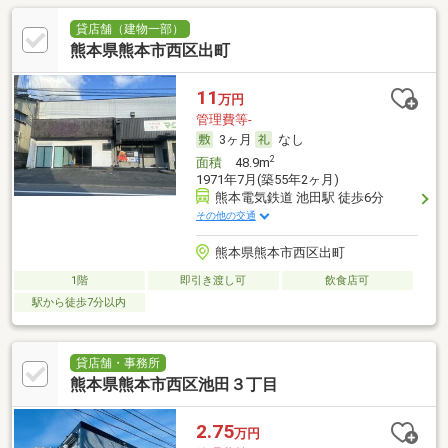
貸店舗（建物一部）
熊本県熊本市西区出町
11
万円
管理費等-
3ヶ月
なし
2
面積
48.9m
1971年7月(築55年2ヶ月)
熊本電気鉄道 池田駅 徒歩6分
その他の交通
熊本県熊本市西区出町
1階
即引き渡し可
飲食店可
駅から徒歩7分以内
貸店舗・事務所
熊本県熊本市西区池田３丁目
2.75
万円