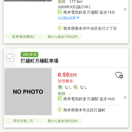
2
面積
177.5m
2005年9月(築21年)
熊本電気鉄道 打越駅 徒歩13分
その他の交通
熊本県熊本市中央区壺川２丁目
駐車場(近隣含)
駅から徒歩15分以内
貸駐車場
打越町月極駐車場
0.55
万円
管理費等-
なし
なし
面積
-
熊本電気鉄道 打越駅 徒歩16分
熊本県熊本市北区打越町
即引き渡し可
駅から徒歩20分以内