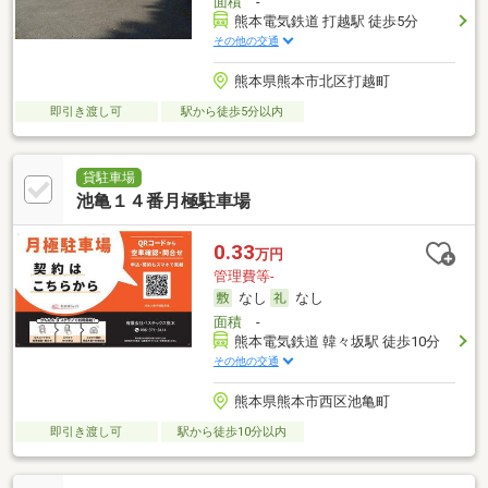
面積
-
熊本電気鉄道 打越駅 徒歩5分
その他の交通
熊本県熊本市北区打越町
即引き渡し可
駅から徒歩5分以内
貸駐車場
池亀１４番月極駐車場
0.33
万円
管理費等-
なし
なし
面積
-
熊本電気鉄道 韓々坂駅 徒歩10分
その他の交通
熊本県熊本市西区池亀町
即引き渡し可
駅から徒歩10分以内