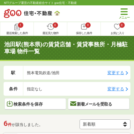
NTTグループ運営の不動産総合サイト goo住宅・不動産
1
0
0
0
最近検索した条件
最近見た物件
保存した条件
お気に入り
池田駅(熊本県)の賃貸店舗・賃貸事務所・月極駐
車場 物件一覧
駅
変更する
熊本電気鉄道/池田
条件
変更する
指定なし
検索条件を保存
新着メールを受取る
6
件
が該当しました。