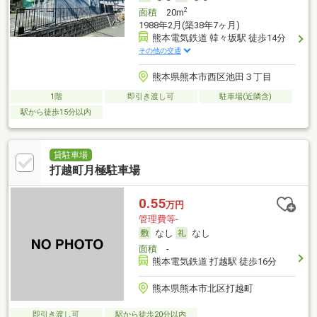
2
面積
20m
1988年2月(築38年7ヶ月)
熊本電気鉄道 韓々坂駅 徒歩14分
その他の交通
熊本県熊本市西区池田３丁目
1階
即引き渡し可
駐車場(近隣含)
駅から徒歩15分以内
貸駐車場
打越町月極駐車場
0.55
万円
管理費等-
なし
なし
面積
-
熊本電気鉄道 打越駅 徒歩16分
熊本県熊本市北区打越町
即引き渡し可
駅から徒歩20分以内