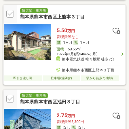
貸店舗・事務所
熊本県熊本市西区上熊本３丁目
5.50
万円
管理費等なし
1ヶ月
1ヶ月
2
面積
58.66m
1972年3月(築54年6ヶ月)
熊本電気鉄道 韓々坂駅 徒歩7分
熊本県熊本市西区上熊本３丁目
即引き渡し可
駐車場(近隣含)
駅から徒歩7分以内
貸店舗・事務所
熊本県熊本市西区池田３丁目
2.75
万円
管理費等3,300円
なし
なし