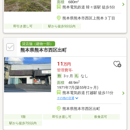
2
面積
680m
熊本電気鉄道 韓々坂駅 徒歩5分
熊本県熊本市西区上熊本３丁目
即引き渡し可
駅から徒歩5分以内
貸店舗（建物一部）
熊本県熊本市西区出町
11
万円
管理費等-
3ヶ月
なし
2
面積
48.9m
1971年7月(築55年2ヶ月)
熊本電気鉄道 打越駅 徒歩11分
その他の交通
熊本県熊本市西区出町
1階
即引き渡し可
飲食店可
駅から徒歩7分以内