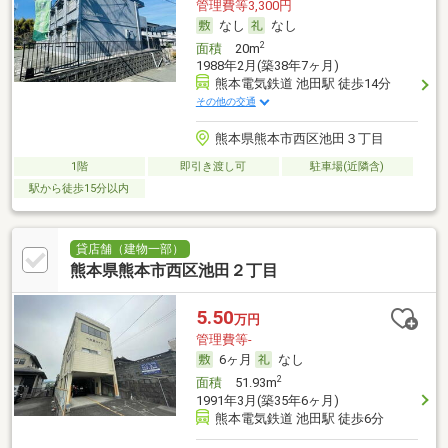
管理費等3,300円
なし
なし
2
面積
20m
1988年2月(築38年7ヶ月)
熊本電気鉄道 池田駅 徒歩14分
その他の交通
熊本県熊本市西区池田３丁目
1階
即引き渡し可
駐車場(近隣含)
駅から徒歩15分以内
貸店舗（建物一部）
熊本県熊本市西区池田２丁目
5.50
万円
管理費等-
6ヶ月
なし
2
面積
51.93m
1991年3月(築35年6ヶ月)
熊本電気鉄道 池田駅 徒歩6分