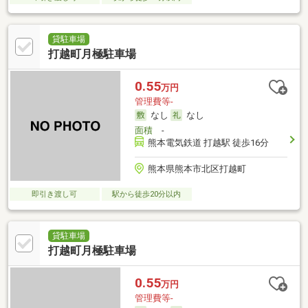
貸駐車場
打越町月極駐車場
0.55
万円
管理費等-
なし
なし
面積
-
熊本電気鉄道 打越駅 徒歩16分
熊本県熊本市北区打越町
即引き渡し可
駅から徒歩20分以内
貸駐車場
打越町月極駐車場
0.55
万円
管理費等-