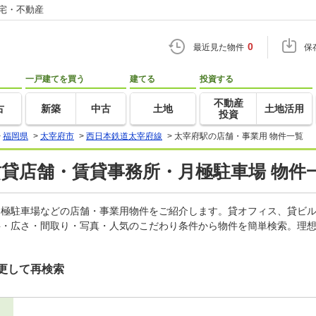
住宅・不動産
0
最近見た物件
保
一戸建てを買う
建てる
投資する
不動産
古
新築
中古
土地
土地活用
投資
>
福岡県
>
太宰府市
>
西日本鉄道太宰府線
>
太宰府駅の店舗・事業用 物件一覧
賃貸店舗・賃貸事務所・月極駐車場 物件
、月極駐車場などの店舗・事業用物件をご紹介します。貸オフィス、貸ビ
料・広さ・間取り・写真・人気のこだわり条件から物件を簡単検索。理想
更して再検索