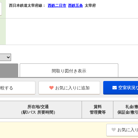
西日本鉄道太宰府線：
西鉄二日市
西鉄五条
太宰府
間取り図付き表示
お気に入りに追加
空室状況
所在地/交通
賃料
礼金/
（駅/バス 所要時間）
管理費等
保証金/敷
お気に入