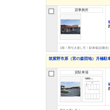
貸事務所
1階
即引き渡し可
駐車場(近隣含)
筑紫野市原（宮の森団地）月極駐
貸駐車場