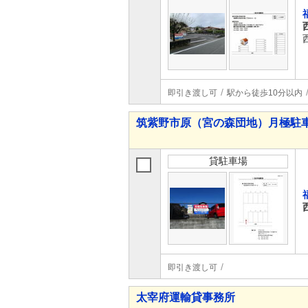
即引き渡し可
駅から徒歩10分以内
筑紫野市原（宮の森団地）月極駐
貸駐車場
即引き渡し可
太宰府運輸貸事務所