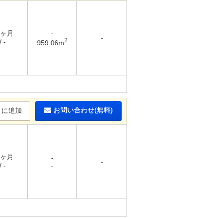
5ヶ月
-
-
2
 -
959.06m
お問い合わせ(無料)
りに追加
1ヶ月
-
-
 -
-