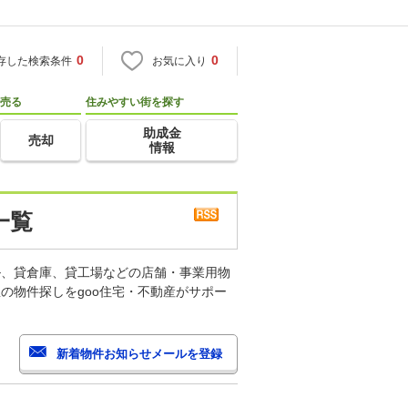
0
0
存した検索条件
お気に入り
売る
住みやすい街を探す
助成金
売却
情報
一覧
ル、貸倉庫、貸工場などの店舗・事業用物
の物件探しをgoo住宅・不動産がサポー