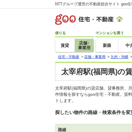
NTTグループ運営の不動産総合サイト goo
借りる
マンションを買う
店舗･
賃貸
新築
中
事業用
住宅・不動産
>
店舗・事業用
>
九州・沖縄
太宰府駅(福岡県)の
太宰府駅(福岡県)の貸店舗、貸事務所
件情報を探すならgoo住宅・不動産。賃
トします。
探したい物件の路線・検索条件を変
路線