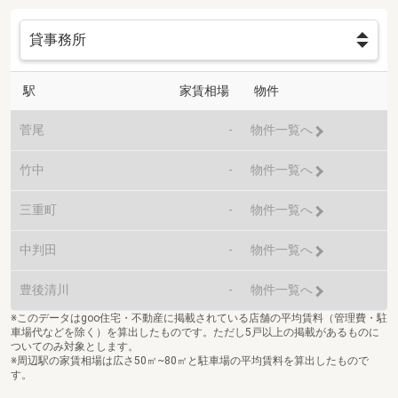
駅
家賃相場
物件
菅尾
-
物件一覧へ
竹中
-
物件一覧へ
三重町
-
物件一覧へ
中判田
-
物件一覧へ
豊後清川
-
物件一覧へ
※このデータはgoo住宅・不動産に掲載されている店舗の平均賃料（管理費・駐
車場代などを除く）を算出したものです。ただし5戸以上の掲載があるものに
ついてのみ対象とします。
※周辺駅の家賃相場は広さ50㎡~80㎡と駐車場の平均賃料を算出したもので
す。