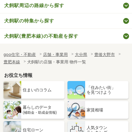
犬飼駅周辺の路線から探す
犬飼駅の特集から探す
犬飼駅(豊肥本線)の不動産を探す
goo住宅・不動産
店舗・事業用
大分県
豊後大野市
豊肥本線
犬飼駅の店舗・事業用 物件一覧
お役立ち情報
「住みたい街」
住まいのコラム
を見つけよう
暮らしのデータ
家賃相場
(補助金・助成金情報)
人気タウン
住宅ローン