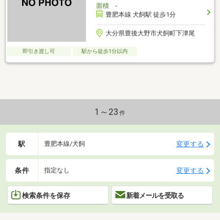
面積
-
豊肥本線 犬飼駅 徒歩1分
大分県豊後大野市犬飼町下津尾
即引き渡し可
駅から徒歩1分以内
1～23
件
駅
変更する
豊肥本線/犬飼
条件
変更する
指定なし
検索条件を保存
新着メールを受取る