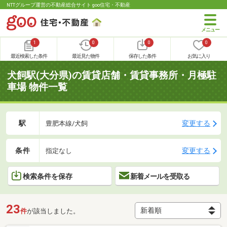
NTTグループ運営の不動産総合サイト goo住宅・不動産
1
0
0
0
最近検索した条件
最近見た物件
保存した条件
お気に入り
犬飼駅(大分県)の賃貸店舗・賃貸事務所・月極駐
車場 物件一覧
駅
変更する
豊肥本線/犬飼
条件
変更する
指定なし
検索条件を保存
新着メールを受取る
23
件
が該当しました。