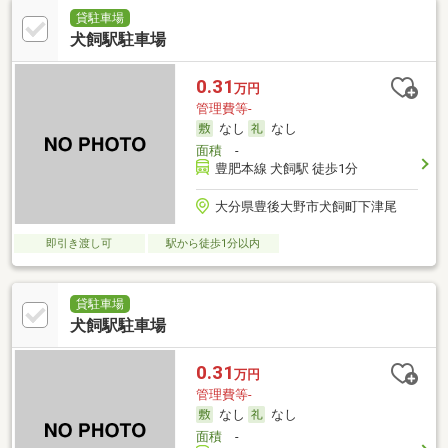
貸駐車場
犬飼駅駐車場
0.31
万円
管理費等-
なし
なし
面積
-
豊肥本線 犬飼駅 徒歩1分
大分県豊後大野市犬飼町下津尾
即引き渡し可
駅から徒歩1分以内
貸駐車場
犬飼駅駐車場
0.31
万円
管理費等-
なし
なし
面積
-