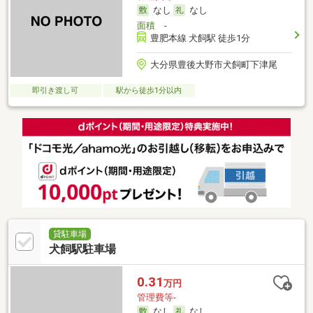
なし
なし
面積
-
豊肥本線 犬飼駅 徒歩1分
大分県豊後大野市犬飼町下津尾
即引き渡し可
駅から徒歩1分以内
貸駐車場
犬飼駅駐車場
0.31
万円
管理費等-
なし
なし