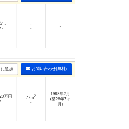
 なし
-
-
 -
-
お問い合わせ(無料)
りに追加
1998年2月
.20万円
2
77m
(築28年7ヶ
 -
-
月)