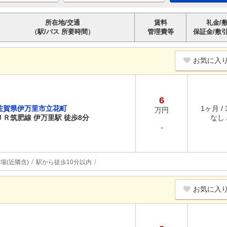
所在地/交通
賃料
礼金/
（駅/バス 所要時間）
管理費等
保証金/敷
お気に入
6
佐賀県伊万里市立花町
1ヶ月 /
万円
ＪＲ筑肥線 伊万里駅 徒歩8分
なし /
-
場(近隣含)
駅から徒歩10分以内
お気に入