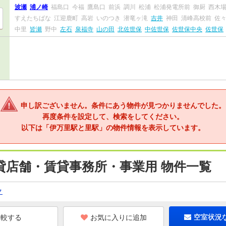
波瀬
浦ノ崎
福島口
今福
鷹島口
前浜
調川
松浦
松浦発電所前
御厨
西木
すえたちばな
江迎鹿町
高岩
いのつき
潜竜ヶ滝
吉井
神田
清峰高校前
佐
中里
皆瀬
野中
左石
泉福寺
山の田
北佐世保
中佐世保
佐世保中央
佐世保
申し訳ございません。条件にあう物件が見つかりませんでした。
再度条件を設定して、検索をしてください。
以下は「伊万里駅と里駅」の物件情報を表示しています。
貸店舗・賃貸事務所・事業用 物件一覧
ク
お気に入りに追加
空室状況