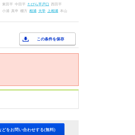
場
東田平
中田平
たびら平戸口
西田平
々
小浦
真申
棚方
相浦
大学
上相浦
本山
この条件を保存
などをお問い合わせする(無料)