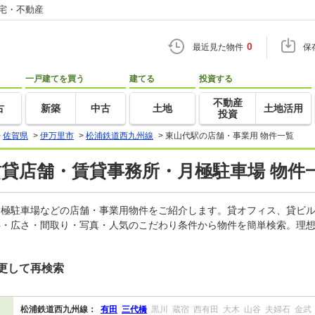
住宅・不動産
0
最近見た物件
保
一戸建てを買う
建てる
投資する
不動産
古
新築
中古
土地
土地活用
投資
>
佐賀県
>
伊万里市
>
松浦鉄道西九州線
>
東山代駅の店舗・事業用 物件一覧
賃貸店舗・賃貸事務所・月極駐車場 物件
、月極駐車場などの店舗・事業用物件をご紹介します。貸オフィス、貸ビ
料・広さ・間取り・写真・人気のこだわり条件から物件を簡単検索。理想
更して再検索
松浦鉄道西九州線：
有田
三代橋
黒川
蔵宿
西有田
大木
山谷
夫婦石
金武