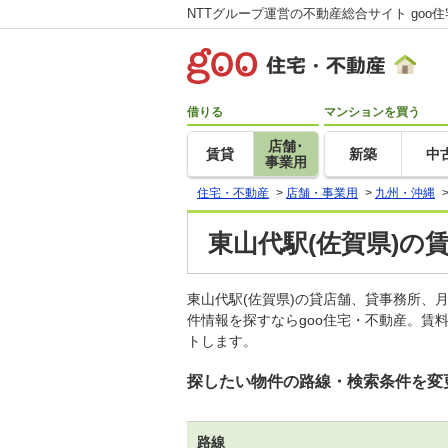
NTTグループ運営の不動産総合サイト goo
借りる
マンションを買う
店舗･
賃貸
新築
中
事業用
住宅・不動産
>
店舗・事業用
>
九州・沖縄
東山代駅(佐賀県)の
東山代駅(佐賀県)の貸店舗、貸事務所
件情報を探すならgoo住宅・不動産。賃
トします。
探したい物件の路線・検索条件を変
路線