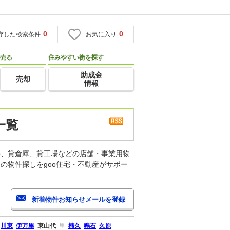
0
0
存した検索条件
お気に入り
売る
住みやすい街を探す
助成金
売却
情報
一覧
ル、貸倉庫、貸工場などの店舗・事業用物
の物件探しをgoo住宅・不動産がサポー
川東
伊万里
東山代
里
楠久
鳴石
久原