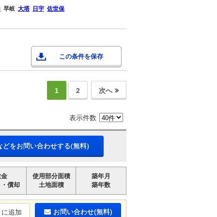
内
早岐
大塔
日宇
佐世保
この条件を保存
1
2
次へ
表示件数
などをお問い合わせする(無料)
敷金
使用部分面積
築年月
引・償却
土地面積
築年数
お問い合わせ(無料)
りに追加