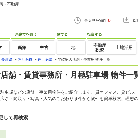
住宅・不動産
0
最近見た物件
保
一戸建てを買う
建てる
投資する
不動産
古
新築
中古
土地
土地活用
投資
>
長崎県
>
佐世保市
>
佐世保線
>
早岐駅の店舗・事業用 物件一覧
貸店舗・賃貸事務所・月極駐車場 物件一
月極駐車場などの店舗・事業用物件をご紹介します。貸オフィス、貸ビル
・広さ・間取り・写真・人気のこだわり条件から物件を簡単検索。理想の
更して再検索