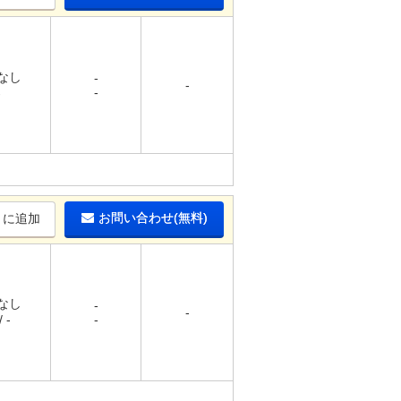
 なし
-
-
-
-
お問い合わせ(無料)
りに追加
 なし
-
-
 -
-