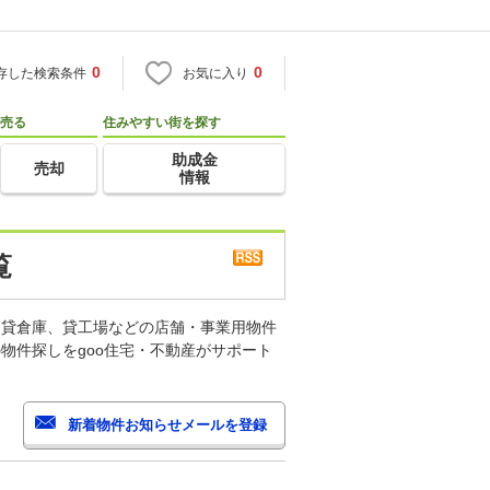
0
0
存した検索条件
お気に入り
売る
住みやすい街を探す
助成金
売却
情報
覧
、貸倉庫、貸工場などの店舗・事業用物件
物件探しをgoo住宅・不動産がサポート