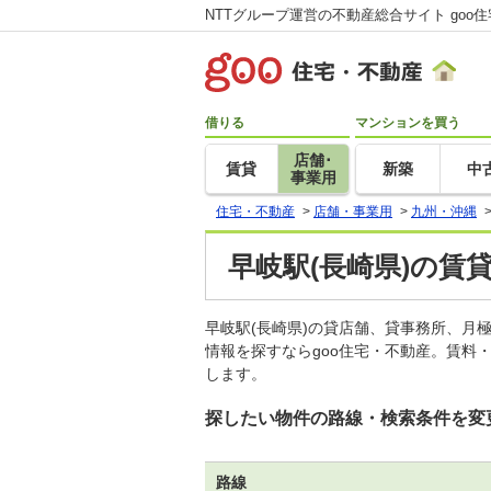
NTTグループ運営の不動産総合サイト goo
借りる
マンションを買う
店舗･
賃貸
新築
中
事業用
住宅・不動産
>
店舗・事業用
>
九州・沖縄
早岐駅(長崎県)の賃
早岐駅(長崎県)の貸店舗、貸事務所、
情報を探すならgoo住宅・不動産。賃料
します。
探したい物件の路線・検索条件を変
路線