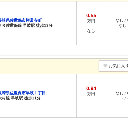
0.55
長崎県佐世保市権常寺町
なし /
万円
ＪＲ佐世保線 早岐駅 徒歩13分
なし /
なし
お気に入
0.94
長崎県佐世保市早岐１丁目
なし /
万円
大村線 早岐駅 徒歩11分
- / 
-