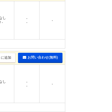
 なし
-
-
 -
-
お問い合わせ(無料)
りに追加
 なし
-
-
-
-