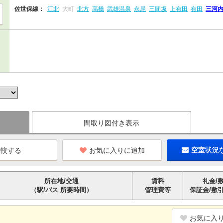
佐世保線：
江北
大町
北方
高橋
武雄温泉
永尾
三間坂
上有田
有田
三河
間取り図付き表示
お気に入りに追加
空室状況
所在地/交通
賃料
礼金/
（駅/バス 所要時間）
管理費等
保証金/敷
お気に入