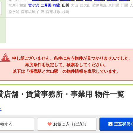
薩摩今和泉
宮ケ浜
二月田
指宿
山川
大山
西大山
薩摩川尻
東開聞
開聞
松ケ浦
薩摩塩屋
白沢
薩摩板敷
枕崎
申し訳ございません。条件にあう物件が見つかりませんでした。
再度条件を設定して、検索をしてください。
以下は「指宿駅と大山駅」の物件情報を表示しています。
貸店舗・賃貸事務所・事業用 物件一覧
ク
お気に入りに追加
空室状況