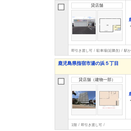
貸店舗
即引き渡し可
駐車場(近隣含)
駅か
鹿児島県指宿市湯の浜５丁目
貸店舗（建物一部）
1階
即引き渡し可