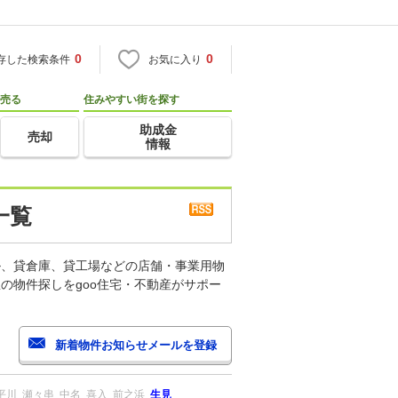
0
0
存した検索条件
お気に入り
売る
住みやすい街を探す
助成金
売却
情報
一覧
ル、貸倉庫、貸工場などの店舗・事業用物
の物件探しをgoo住宅・不動産がサポー
平川
瀬々串
中名
喜入
前之浜
生見