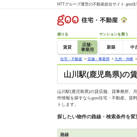
NTTグループ運営の不動産総合サイト goo
借りる
マンションを買う
店舗･
賃貸
新築
中
事業用
住宅・不動産
>
店舗・事業用
>
九州・沖縄
山川駅(鹿児島県)の
山川駅(鹿児島県)の貸店舗、貸事務所
件情報を探すならgoo住宅・不動産。賃
トします。
探したい物件の路線・検索条件を変
路線