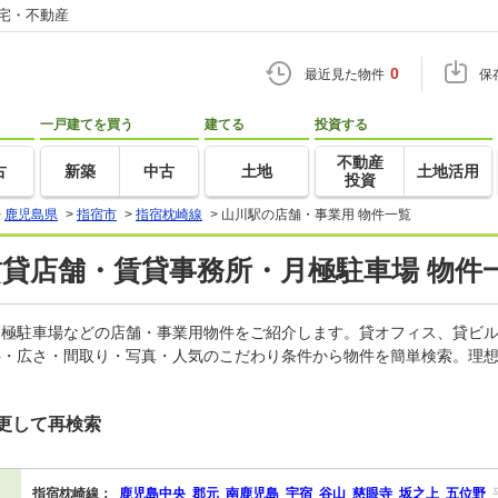
住宅・不動産
0
最近見た物件
保
一戸建てを買う
建てる
投資する
不動産
古
新築
中古
土地
土地活用
投資
>
鹿児島県
>
指宿市
>
指宿枕崎線
>
山川駅の店舗・事業用 物件一覧
賃貸店舗・賃貸事務所・月極駐車場 物件
、月極駐車場などの店舗・事業用物件をご紹介します。貸オフィス、貸ビ
料・広さ・間取り・写真・人気のこだわり条件から物件を簡単検索。理想
更して再検索
指宿枕崎線：
鹿児島中央
郡元
南鹿児島
宇宿
谷山
慈眼寺
坂之上
五位野