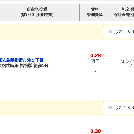
所在地/交通
賃料
礼金/
（駅/バス 所要時間）
管理費等
保証金/敷
お気に入
0.28
鹿児島県指宿市湊１丁目
なし /
万円
指宿枕崎線 指宿駅 徒歩1分
- / 
-
お気に入
0.30