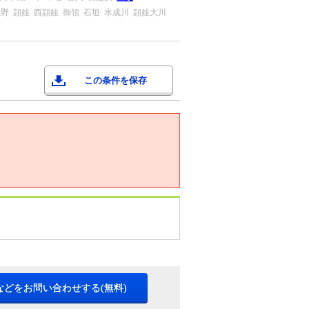
入野
頴娃
西頴娃
御領
石垣
水成川
頴娃大川
この条件を保存
などをお問い合わせする(無料)