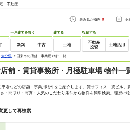
住宅・不動産
0
最近見た物件
保
一戸建てを買う
建てる
投資する
不動産
古
新築
中古
土地
土地活用
投資
>
大分県
>
国東市の店舗・事業用 物件一覧
貸店舗・賃貸事務所・月極駐車場 物件一
駐車場などの店舗・事業用物件をご紹介します。貸オフィス、貸ビル、
広さ・間取り・写真・人気のこだわり条件から物件を簡単検索。理想の物
変更して再検索