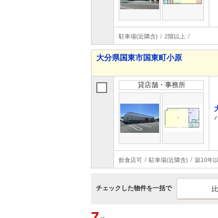
駐車場(近隣含)
2階以上
大分県国東市国東町小原
貸店舗・事務所
飲食店可
駐車場(近隣含)
築10年
チェックした物件を一括で
7