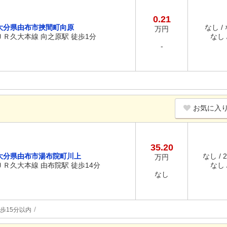
0.21
大分県由布市挾間町向原
なし /
万円
ＪＲ久大本線 向之原駅 徒歩1分
なし /
-
お気に入
35.20
大分県由布市湯布院町川上
なし / 
万円
ＪＲ久大本線 由布院駅 徒歩14分
なし /
なし
歩15分以内