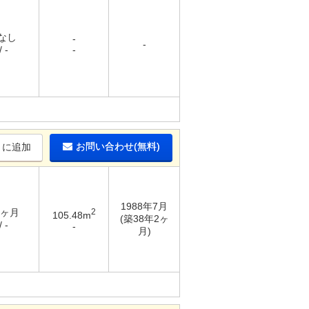
 なし
-
-
 -
-
お問い合わせ(無料)
りに追加
1988年7月
2ヶ月
2
105.48m
(築38年2ヶ
 -
-
月)