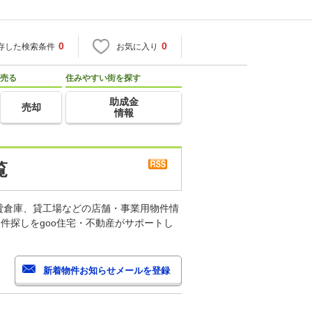
0
0
存した検索条件
お気に入り
売る
住みやすい街を探す
助成金
売却
情報
覧
貸倉庫、貸工場などの店舗・事業用物件情
件探しをgoo住宅・不動産がサポートし