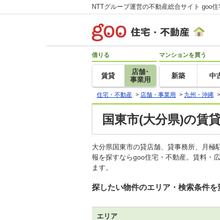
NTTグループ運営の不動産総合サイト goo
借りる
マンションを買う
店舗･
賃貸
新築
中
事業用
住宅・不動産
>
店舗・事業用
>
九州・沖縄
国東市(大分県)の賃
大分県国東市の貸店舗、貸事務所、月極
報を探すならgoo住宅・不動産。賃料・
ます。
探したい物件のエリア・検索条件を
エリア