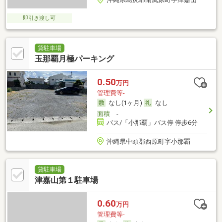
即引き渡し可
貸駐車場
玉那覇月極パーキング
0.50
万円
管理費等-
なし(1ヶ月)
なし
面積
-
バス/「小那覇」バス停 停歩6分
沖縄県中頭郡西原町字小那覇
貸駐車場
津嘉山第１駐車場
0.60
万円
管理費等-