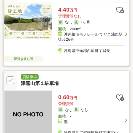
4.40
万円
管理費等なし
なし
1ヶ月
2
面積
200m
沖縄都市モノレール てだこ浦西駅
徒歩26分
沖縄県中頭郡西原町字翁長
即引き渡し可
貸駐車場
津嘉山第１駐車場
0.60
万円
管理費等-
なし
なし
面積
-
無
沖縄県島尻郡南風原町字津嘉山