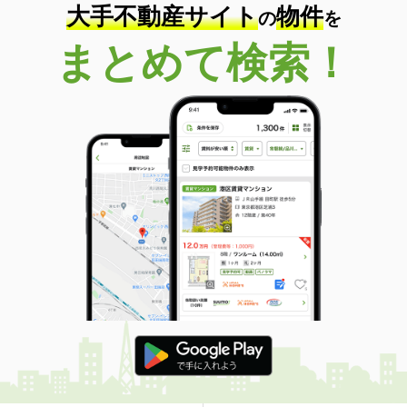
大手不動産サイト
物件
の
を
まとめて検索！