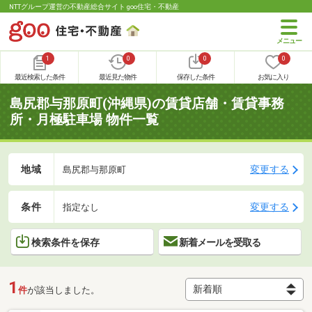
NTTグループ運営の不動産総合サイト goo住宅・不動産
1
0
0
0
最近検索した条件
最近見た物件
保存した条件
お気に入り
島尻郡与那原町(沖縄県)の賃貸店舗・賃貸事務
所・月極駐車場 物件一覧
地域
変更する
島尻郡与那原町
条件
変更する
指定なし
検索条件を保存
新着メールを受取る
1
件
が該当しました。