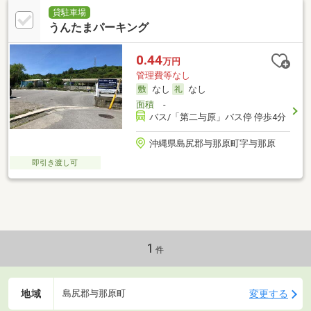
貸駐車場
うんたまパーキング
0.44
万円
管理費等なし
なし
なし
面積
-
バス/「第二与原」バス停 停歩4分
沖縄県島尻郡与那原町字与那原
即引き渡し可
1
件
地域
変更する
島尻郡与那原町