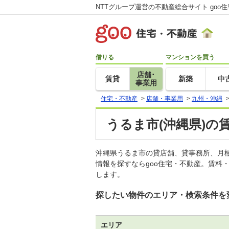
NTTグループ運営の不動産総合サイト goo
借りる
マンションを買う
店舗･
賃貸
新築
中
事業用
住宅・不動産
>
店舗・事業用
>
九州・沖縄
うるま市(沖縄県)の
沖縄県うるま市の貸店舗、貸事務所、月
情報を探すならgoo住宅・不動産。賃料
します。
探したい物件のエリア・検索条件を
エリア