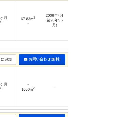
2006年4月
2ヶ月
2
67.83m
(築20年5ヶ
 -
-
月)
お問い合わせ(無料)
りに追加
6ヶ月
-
-
2
 -
1050m