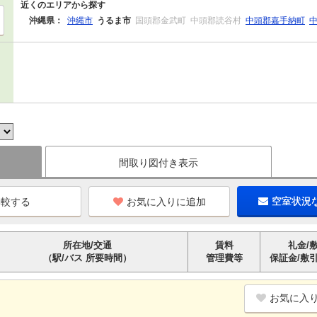
近くのエリアから探す
沖縄県：
沖縄市
うるま市
国頭郡金武町
中頭郡読谷村
中頭郡嘉手納町
間取り図付き表示
お気に入りに追加
空室状況
所在地/交通
賃料
礼金/
（駅/バス 所要時間）
管理費等
保証金/敷
お気に入