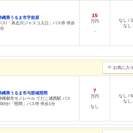
15
沖縄県うるま市字前原
なし / 
万円
バス/「具志川ジャスコ入口」バス停 停歩
なし /
6分
-
お気に入
7
沖縄県うるま市与那城照間
なし / 
万円
沖縄都市モノレール てだこ浦西駅 バス
なし /
100分/「照間」バス停 停歩1分
なし