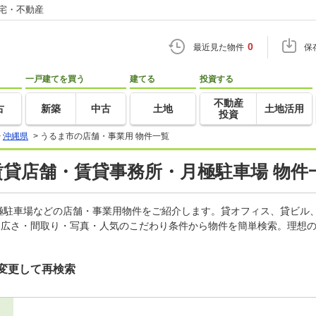
住宅・不動産
0
最近見た物件
保
一戸建てを買う
建てる
投資する
不動産
古
新築
中古
土地
土地活用
投資
>
沖縄県
>
うるま市の店舗・事業用 物件一覧
賃貸店舗・賃貸事務所・月極駐車場 物件
極駐車場などの店舗・事業用物件をご紹介します。貸オフィス、貸ビル
・広さ・間取り・写真・人気のこだわり条件から物件を簡単検索。理想の
変更して再検索