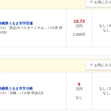
お気に入
15.73
沖縄県うるま市字田場
なし / 
万円
バス/「具志川バスターミナル」バス停 停
なし /
歩3分
2,200円
お気に入
9
沖縄県うるま市字川崎
なし / 
万円
バス/「川崎」バス停 停歩2分
なし /
なし