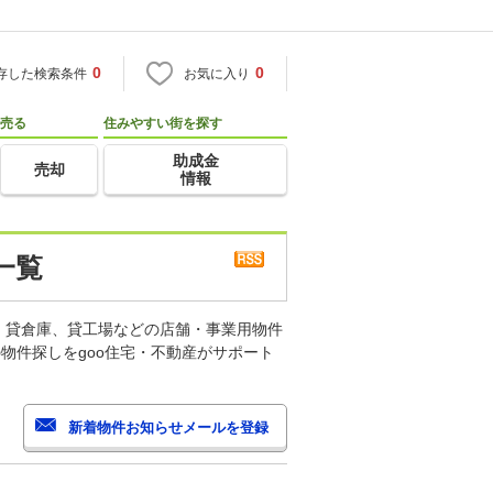
0
0
存した検索条件
お気に入り
売る
住みやすい街を探す
助成金
売却
情報
一覧
、貸倉庫、貸工場などの店舗・事業用物件
物件探しをgoo住宅・不動産がサポート