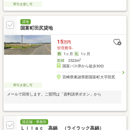
即引き渡し可
貸地
国富町田尻貸地
15
万円
管理費等-
1ヶ月
1ヶ月
2
面積
2522m
国富バス停から徒歩30分
宮崎県東諸県郡国富町大字田尻
即引き渡し可
メールで回答します。ご質問は「資料請求ボタン」から
貸店舗・事務所
Ｌｉｌａｃ 高鍋 （ライラック高鍋）