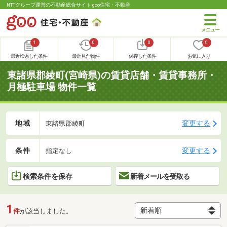
NTTグループ運営の不動産総合サイト goo住宅・不動産
1
0
0
0
最近検索した条件
最近見た物件
保存した条件
お気に入り
東諸県郡綾町(宮崎県)の賃貸店舗・賃貸事務所・
月極駐車場 物件一覧
地域
変更する
東諸県郡綾町
条件
変更する
指定なし
検索条件を保存
新着メールを受取る
1
件
が該当しました。