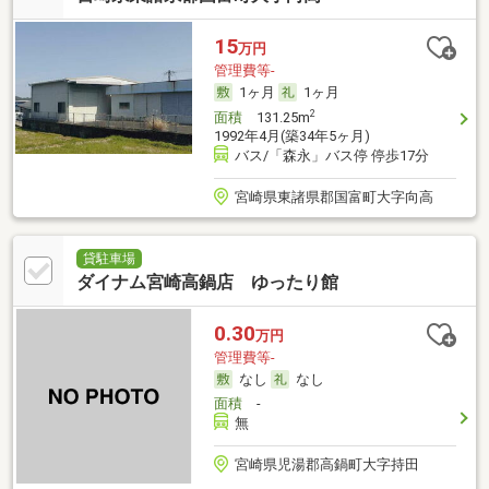
15
万円
管理費等-
1ヶ月
1ヶ月
2
面積
131.25m
1992年4月(築34年5ヶ月)
バス/「森永」バス停 停歩17分
宮崎県東諸県郡国富町大字向高
貸駐車場
ダイナム宮崎高鍋店 ゆったり館
0.30
万円
管理費等-
なし
なし
面積
-
無
宮崎県児湯郡高鍋町大字持田