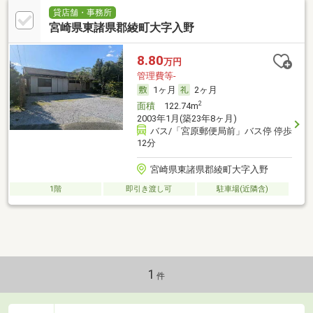
貸店舗・事務所
宮崎県東諸県郡綾町大字入野
8.80
万円
管理費等-
1ヶ月
2ヶ月
2
面積
122.74m
2003年1月(築23年8ヶ月)
バス/「宮原郵便局前」バス停 停歩
12分
宮崎県東諸県郡綾町大字入野
1階
即引き渡し可
駐車場(近隣含)
1
件