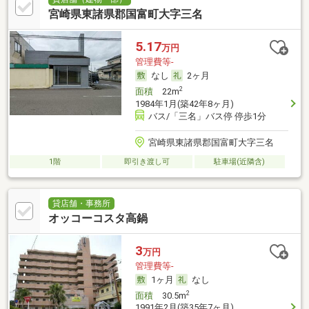
宮崎県東諸県郡国富町大字三名
5.17
万円
管理費等-
なし
2ヶ月
2
面積
22m
1984年1月(築42年8ヶ月)
バス/「三名」バス停 停歩1分
宮崎県東諸県郡国富町大字三名
1階
即引き渡し可
駐車場(近隣含)
貸店舗・事務所
オッコーコスタ高鍋
3
万円
管理費等-
1ヶ月
なし
2
面積
30.5m
1991年2月(築35年7ヶ月)