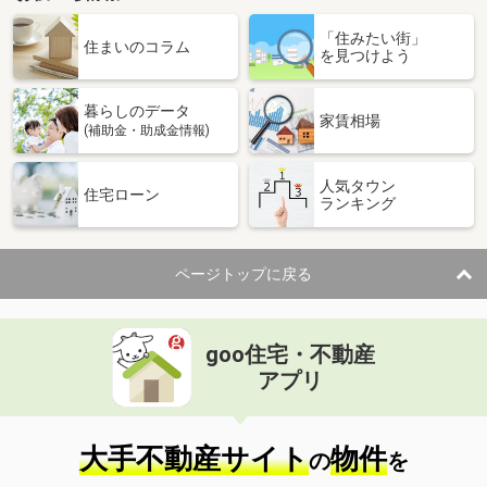
「住みたい街」
住まいのコラム
を見つけよう
暮らしのデータ
家賃相場
(補助金・助成金情報)
人気タウン
住宅ローン
ランキング
ページトップに戻る
goo住宅・不動産
アプリ
大手不動産サイト
物件
の
を