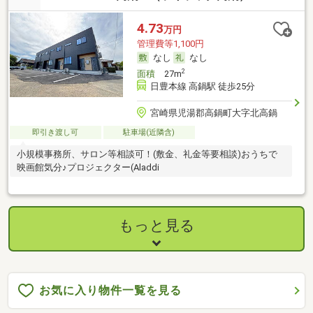
4.73
万円
管理費等1,100円
なし
なし
2
面積
27m
日豊本線 高鍋駅 徒歩25分
宮崎県児湯郡高鍋町大字北高鍋
即引き渡し可
駐車場(近隣含)
小規模事務所、サロン等相談可！(敷金、礼金等要相談)おうちで
映画館気分♪プロジェクター(Aladdi
もっと見る
お気に入り物件一覧を見る