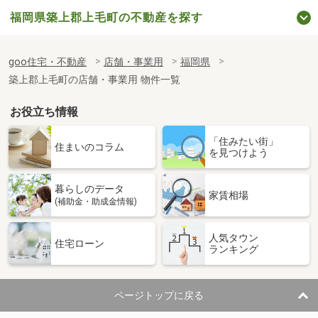
福岡県築上郡上毛町の不動産を探す
goo住宅・不動産
店舗・事業用
福岡県
築上郡上毛町の店舗・事業用 物件一覧
お役立ち情報
「住みたい街」
住まいのコラム
を見つけよう
暮らしのデータ
家賃相場
(補助金・助成金情報)
人気タウン
住宅ローン
ランキング
ページトップに戻る