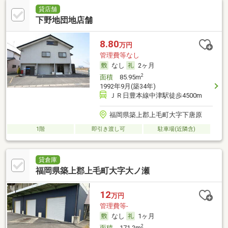
貸店舗
下野地団地店舗
8.80
万円
管理費等なし
なし
2ヶ月
2
面積
85.95m
1992年9月(築34年)
ＪＲ日豊本線中津駅徒歩4500m
福岡県築上郡上毛町大字下唐原
1階
即引き渡し可
駐車場(近隣含)
貸倉庫
福岡県築上郡上毛町大字大ノ瀬
12
万円
管理費等-
なし
1ヶ月
2
面積
171.2m