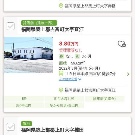
福岡県築上郡築上町大字赤幡
貸店舗（建物一部）
福岡県築上郡吉富町大字直江
8.80
万円
管理費等なし
なし
3ヶ月
2
面積
59.62m
2022年3月(築4年6ヶ月)
ＪＲ日豊本線 吉富駅 徒歩7分
その他の交通
福岡県築上郡吉富町大字直江
1階
即引き渡し可
駐車場(近隣含)
築5年以内
駅から徒歩7分以内
貸地
福岡県築上郡築上町大字椎田