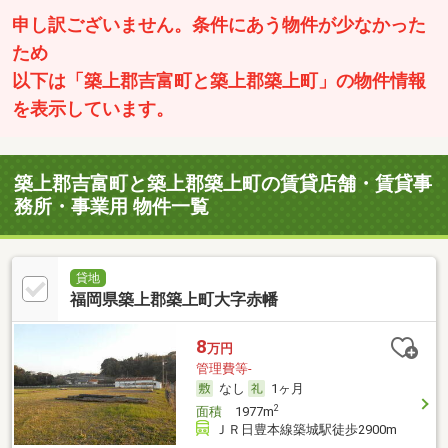
申し訳ございません。条件にあう物件が少なかった
ため
以下は「築上郡吉富町と築上郡築上町」の物件情報
を表示しています。
築上郡吉富町と築上郡築上町の賃貸店舗・賃貸事
務所・事業用 物件一覧
貸地
福岡県築上郡築上町大字赤幡
8
万円
管理費等-
なし
1ヶ月
2
面積
1977m
ＪＲ日豊本線築城駅徒歩2900m