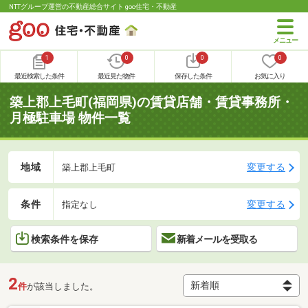
NTTグループ運営の不動産総合サイト goo住宅・不動産
1
0
0
0
最近検索した条件
最近見た物件
保存した条件
お気に入り
築上郡上毛町(福岡県)の賃貸店舗・賃貸事務所・
月極駐車場 物件一覧
地域
変更する
築上郡上毛町
条件
変更する
指定なし
検索条件を保存
新着メールを受取る
2
件
が該当しました。