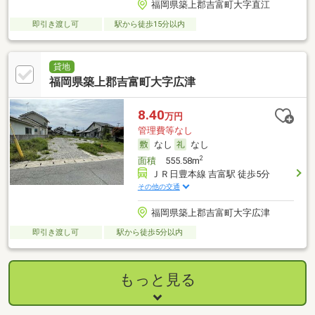
福岡県築上郡吉富町大字直江
即引き渡し可
駅から徒歩15分以内
貸地
福岡県築上郡吉富町大字広津
8.40
万円
管理費等なし
なし
なし
2
面積
555.58m
ＪＲ日豊本線 吉富駅 徒歩5分
その他の交通
福岡県築上郡吉富町大字広津
即引き渡し可
駅から徒歩5分以内
もっと見る