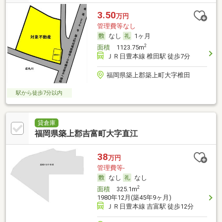
3.50
万円
管理費等なし
なし
1ヶ月
2
面積
1123.75m
ＪＲ日豊本線 椎田駅 徒歩7分
福岡県築上郡築上町大字椎田
駅から徒歩7分以内
貸倉庫
福岡県築上郡吉富町大字直江
38
万円
管理費等-
なし
なし
2
面積
325.1m
1980年12月(築45年9ヶ月)
ＪＲ日豊本線 吉富駅 徒歩12分