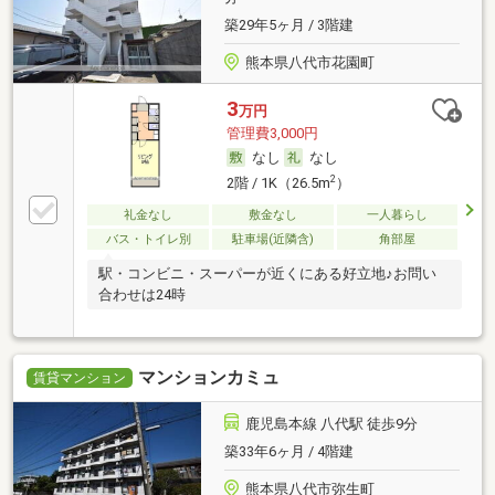
築29年5ヶ月 / 3階建
熊本県八代市花園町
3
万円
管理費3,000円
なし
なし
2
2階 / 1K（26.5m
）
礼金なし
敷金なし
一人暮らし
バス・トイレ別
駐車場(近隣含)
角部屋
駅・コンビニ・スーパーが近くにある好立地♪お問い
合わせは24時
マンションカミュ
賃貸マンション
鹿児島本線 八代駅 徒歩9分
築33年6ヶ月 / 4階建
熊本県八代市弥生町