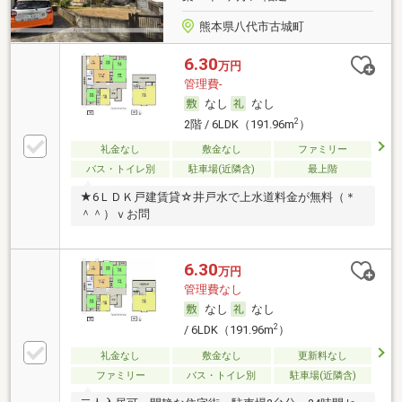
熊本県八代市古城町
6.30
万円
管理費-
なし
なし
2
2階 / 6LDK（191.96m
）
礼金なし
敷金なし
ファミリー
バス・トイレ別
駐車場(近隣含)
最上階
★6ＬＤＫ戸建賃貸☆井戸水で上水道料金が無料（＊
＾＾）ｖお問
6.30
万円
管理費なし
なし
なし
2
/ 6LDK（191.96m
）
礼金なし
敷金なし
更新料なし
ファミリー
バス・トイレ別
駐車場(近隣含)