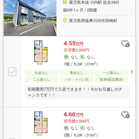
鹿児島本線 川内駅 徒歩28分
築6年1ヶ月 / 2階建
鹿児島県薩摩川内市田崎町
4.55
万円
管理費2,000円
なし
なし
2
1階 / 1LDK（31m
）
礼金なし
敷金なし
一人暮らし
二人暮らし
バス・トイレ別
駐車場(近隣含)
初期費用7万円で入居できます！！今がお引越しのチ
ャンスです！！
4.60
万円
管理費2,000円
なし
なし
2
2階 / 1LDK（31m
）