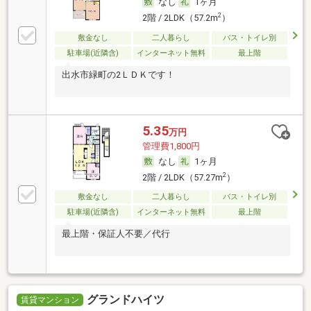
なし
1ヶ月
2
2階 / 2LDK（57.2m
）
敷金なし
二人暮らし
バス・トイレ別
駐車場(近隣含)
インターネット無料
最上階
出水市緑町の2ＬＤＫです！
5.35
万円
管理費1,800円
なし
1ヶ月
2
2階 / 2LDK（57.27m
）
敷金なし
二人暮らし
バス・トイレ別
駐車場(近隣含)
インターネット無料
最上階
最上階・保証人不要／代行
グランドハイツ
賃貸マンション