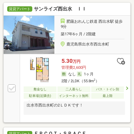
サンライズ西出水 ＩＩ
賃貸アパート
肥薩おれんじ鉄道 西出水駅 徒歩
9分
築17年6ヶ月 / 2階建
鹿児島県出水市西出水町
5.30
万円
管理費2,600円
なし
1ヶ月
2
2階 / 2LDK（55.8m
）
敷金なし
二人暮らし
バス・トイレ別
駐車場(近隣含)
インターネット無料
最上階
出水市西出水町の2ＬＤＫです！
ＥＰＣＯＴ・ＳＰＡＣＥ
賃貸アパート