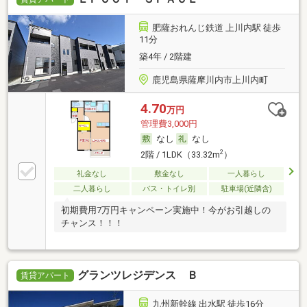
肥薩おれんじ鉄道 上川内駅 徒歩
11分
築4年 / 2階建
鹿児島県薩摩川内市上川内町
4.70
万円
管理費3,000円
なし
なし
2
2階 / 1LDK（33.32m
）
礼金なし
敷金なし
一人暮らし
二人暮らし
バス・トイレ別
駐車場(近隣含)
初期費用7万円キャンペーン実施中！今がお引越しの
チャンス！！！
グランツレジデンス Ｂ
賃貸アパート
九州新幹線 出水駅 徒歩16分