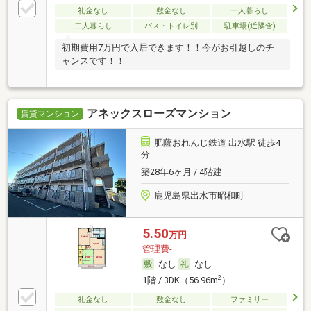
礼金なし
敷金なし
一人暮らし
二人暮らし
バス・トイレ別
駐車場(近隣含)
初期費用7万円で入居できます！！今がお引越しのチ
ャンスです！！
アネックスローズマンション
賃貸マンション
肥薩おれんじ鉄道 出水駅 徒歩4
分
築28年6ヶ月 / 4階建
鹿児島県出水市昭和町
5.50
万円
管理費-
なし
なし
2
1階 / 3DK（56.96m
）
礼金なし
敷金なし
ファミリー