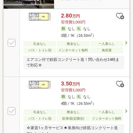
2.80
万円
管理費3,000円
なし
なし
2
3階 / 1K（26.53m
）
礼金なし
敷金なし
一人暮らし
バス・トイレ別
インターネット無料
角部屋
エアコン付で鉄筋コンクリート造！問い合わせ24時ま
で対応☆
3.50
万円
管理費3,000円
なし
なし
2
4階 / 1K（26.53m
）
礼金なし
敷金なし
一人暮らし
バス・トイレ別
駐車場(近隣含)
インターネット無料
☆家賃1ヶ月サービス★単身向け鉄筋コンクリート造