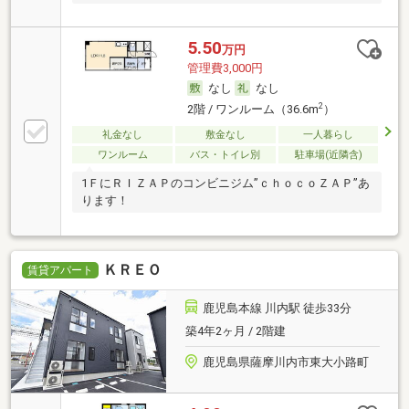
5.50
万円
管理費3,000円
なし
なし
2
2階 / ワンルーム（36.6m
）
礼金なし
敷金なし
一人暮らし
ワンルーム
バス・トイレ別
駐車場(近隣含)
1ＦにＲＩＺＡＰのコンビニジム”ｃｈｏｃｏＺＡＰ”あ
ります！
ＫＲＥＯ
賃貸アパート
鹿児島本線 川内駅 徒歩33分
築4年2ヶ月 / 2階建
鹿児島県薩摩川内市東大小路町