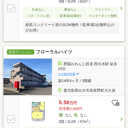
2
3階 / 3LDK（62m
）
礼金なし
敷金なし
ファミリー
バス・トイレ別
駐車場(近隣含)
インターネット無料
鉄筋コンクリート造の3LDK物件！駐車場2台無料なの
がお得♪
フローラルハイツ
賃貸マンション
肥薩おれんじ鉄道 西出水駅 徒歩
25分
その他の交通
築24年6ヶ月 / 3階建
鹿児島県出水市高尾野町大久保
5.50
万円
管理費2,000円
なし
なし
2
2階 / 2LDK（57m
）