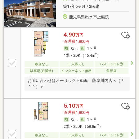
築17年6ヶ月 / 2階建
鹿児島県出水市上鯖渕
4.90
万円
管理費1,800円
なし
1ヶ月
2
1階 / 2DK（46.4m
）
敷金なし
二人暮らし
バス・トイレ別
駐車場(近隣含)
インターネット無料
角部屋
お問い合わせはオーリック不動産 薩摩川内店へ（＊
＾＾）ｖ
5.10
万円
管理費1,800円
なし
1ヶ月
2
2階 / 2LDK（58.8m
）
敷金なし
二人暮らし
バス・トイレ別