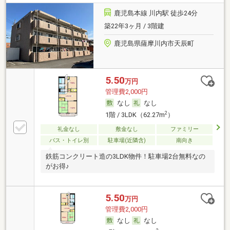
鹿児島本線 川内駅 徒歩24分
築22年3ヶ月 / 3階建
鹿児島県薩摩川内市天辰町
5.50
万円
管理費2,000円
なし
なし
2
1階 / 3LDK（62.27m
）
礼金なし
敷金なし
ファミリー
バス・トイレ別
駐車場(近隣含)
南向き
鉄筋コンクリート造の3LDK物件！駐車場2台無料なの
がお得♪
5.50
万円
管理費2,000円
なし
なし