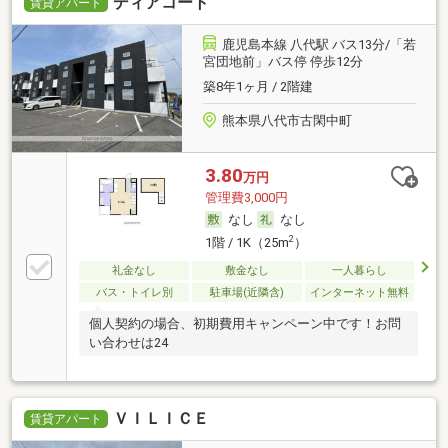
ディアコート
賃貸アパート
鹿児島本線 八代駅 バス13分/「若
宮団地前」バス停 停歩12分
築8年1ヶ月 / 2階建
熊本県八代市古閑中町
3.80
万円
管理費3,000円
なし
なし
2
1階 / 1K（25m
）
礼金なし
敷金なし
一人暮らし
バス・トイレ別
駐車場(近隣含)
インターネット無料
個人契約の場合、初期費用キャンペーン中です！お問
い合わせは24
ＶＩＬＩＣＥ
賃貸アパート