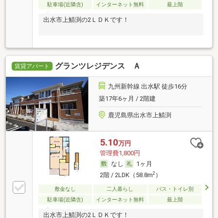
駐車場(近隣含)
インターネット無料
最上階
出水市上鯖渕の2ＬＤＫです！
グランツレジデンス Ａ
賃貸アパート
九州新幹線 出水駅 徒歩16分
築17年6ヶ月 / 2階建
鹿児島県出水市上鯖渕
5.10
万円
管理費1,800円
なし
1ヶ月
2
2階 / 2LDK（58.8m
）
敷金なし
二人暮らし
バス・トイレ別
駐車場(近隣含)
インターネット無料
最上階
出水市上鯖渕の2ＬＤＫです！