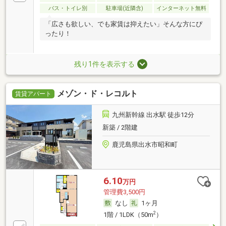
バス・トイレ別
駐車場(近隣含)
インターネット無料
「広さも欲しい、でも家賃は抑えたい」そんな方にぴ
ったり！
残り1件を表示する
メゾン・ド・レコルト
賃貸アパート
九州新幹線 出水駅 徒歩12分
新築 / 2階建
鹿児島県出水市昭和町
6.10
万円
管理費3,500円
なし
1ヶ月
2
1階 / 1LDK（50m
）