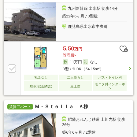
九州新幹線 出水駅 徒歩14分
築22年6ヶ月 / 3階建
鹿児島県出水市中央町
5.50
万円
管理費-
11万円
なし
2
3階 / 2LDK（54.15m
）
礼金なし
二人暮らし
バス・トイレ別
モニタ付インターホ
駐車場(近隣含)
最上階
ン
Ｍ・Ｓｔｅｌｌａ Ａ棟
賃貸アパート
肥薩おれんじ鉄道 上川内駅 徒歩
26分
築6年6ヶ月 / 2階建