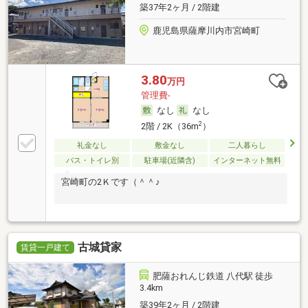
築37年2ヶ月 / 2階建
鹿児島県薩摩川内市宮崎町
3.80
万円
管理費-
なし
なし
2
2階 / 2K（36m
）
礼金なし
敷金なし
二人暮らし
バス・トイレ別
駐車場(近隣含)
インターネット無料
宮崎町の2Ｋです（＾＾♪
古城貸家
賃貸一戸建て
肥薩おれんじ鉄道 八代駅 徒歩
3.4km
築39年2ヶ月 / 2階建