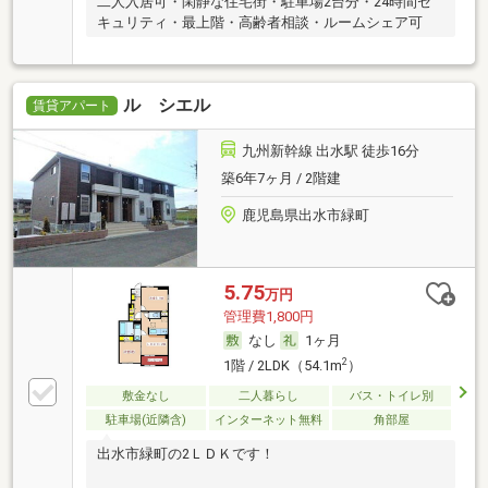
二人入居可・閑静な住宅街・駐車場2台分・24時間セ
キュリティ・最上階・高齢者相談・ルームシェア可
ル シエル
賃貸アパート
九州新幹線 出水駅 徒歩16分
築6年7ヶ月 / 2階建
鹿児島県出水市緑町
5.75
万円
管理費1,800円
なし
1ヶ月
2
1階 / 2LDK（54.1m
）
敷金なし
二人暮らし
バス・トイレ別
駐車場(近隣含)
インターネット無料
角部屋
出水市緑町の2ＬＤＫです！