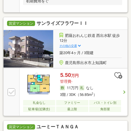
初期費用をぐ
サンライズフラワーＩＩ
賃貸マンション
肥薩おれんじ鉄道 西出水駅 徒歩
12分
その他の交通
築20年4ヶ月 / 3階建
鹿児島県出水市上知識町
5.50
万円
管理費-
11万円
なし
2
3階 / 3DK（56.85m
）
礼金なし
ファミリー
バス・トイレ別
駐車場(近隣含)
最上階
角部屋
ユーミーＴＡＮＧＡ
賃貸マンション