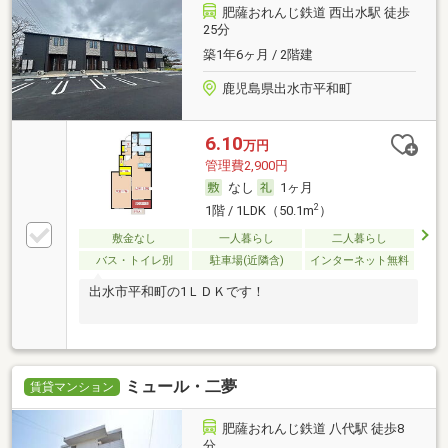
肥薩おれんじ鉄道 西出水駅 徒歩
25分
築1年6ヶ月 / 2階建
鹿児島県出水市平和町
6.10
万円
管理費2,900円
なし
1ヶ月
2
1階 / 1LDK（50.1m
）
敷金なし
一人暮らし
二人暮らし
バス・トイレ別
駐車場(近隣含)
インターネット無料
出水市平和町の1ＬＤＫです！
ミュール・二夢
賃貸マンション
肥薩おれんじ鉄道 八代駅 徒歩8
分