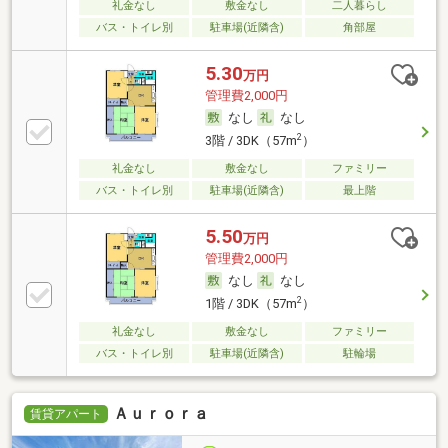
礼金なし
敷金なし
二人暮らし
バス・トイレ別
駐車場(近隣含)
角部屋
5.30
万円
管理費2,000円
なし
なし
2
3階 / 3DK（57m
）
礼金なし
敷金なし
ファミリー
バス・トイレ別
駐車場(近隣含)
最上階
5.50
万円
管理費2,000円
なし
なし
2
1階 / 3DK（57m
）
礼金なし
敷金なし
ファミリー
バス・トイレ別
駐車場(近隣含)
駐輪場
Ａｕｒｏｒａ
賃貸アパート