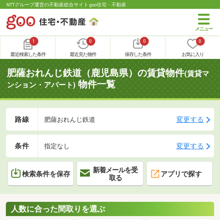
NTTグループ運営の不動産総合サイト goo住宅・不動産
1
0
0
0
最近検索した条件
最近見た物件
保存した条件
お気に入り
肥薩おれんじ鉄道（鹿児島県）の賃貸物件
(賃貸マ
物件一覧
ンション・アパート)
路線
変更する
肥薩おれんじ鉄道
条件
変更する
指定なし
新着メールを受
検索条件を保存
アプリで探す
取る
人数に合った間取りを選ぶ