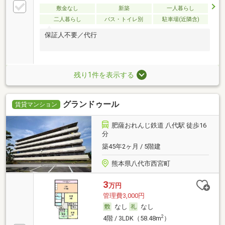
敷金なし
新築
一人暮らし
二人暮らし
バス・トイレ別
駐車場(近隣含)
保証人不要／代行
残り1件を表示する
グランドゥール
賃貸マンション
肥薩おれんじ鉄道 八代駅 徒歩16
分
築45年2ヶ月 / 5階建
熊本県八代市西宮町
3
万円
管理費3,000円
なし
なし
2
4階 / 3LDK（58.48m
）