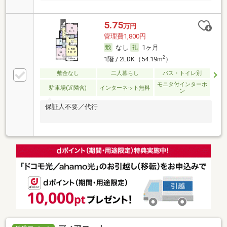
5.75
万円
管理費1,800円
なし
1ヶ月
2
1階 / 2LDK（54.19m
）
敷金なし
二人暮らし
バス・トイレ別
モニタ付インターホ
駐車場(近隣含)
インターネット無料
ン
保証人不要／代行