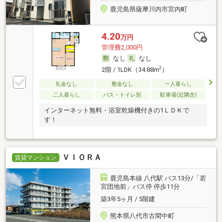
鹿児島県薩摩川内市宮内町
4.20
万円
管理費2,000円
なし
なし
2
2階 / 1LDK（34.88m
）
礼金なし
敷金なし
一人暮らし
二人暮らし
バス・トイレ別
駐車場(近隣含)
インターネット無料・浴室乾燥機付きの1ＬＤＫで
す！
ＶＩＯＲＡ
賃貸マンション
鹿児島本線 八代駅 バス13分/「若
宮団地前」バス停 停歩11分
築3年5ヶ月 / 5階建
熊本県八代市古閑中町