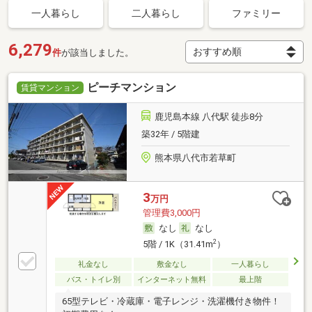
一人暮らし
二人暮らし
ファミリー
6,279
件
が該当しました。
ピーチマンション
賃貸マンション
鹿児島本線 八代駅 徒歩8分
築32年 / 5階建
熊本県八代市若草町
3
万円
管理費3,000円
なし
なし
2
5階 / 1K（31.41m
）
礼金なし
敷金なし
一人暮らし
バス・トイレ別
インターネット無料
最上階
65型テレビ・冷蔵庫・電子レンジ・洗濯機付き物件！