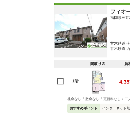
フィオ
福岡県三井
甘木鉄道 今
甘木鉄道 西
間取り図
賃
1階
4.35
礼金なし
敷金なし
更新料なし
二
おすすめポイント
インターネット無