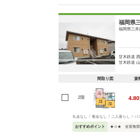
福岡県三
福岡県三井
甘木鉄道 西
甘木鉄道 山
間取り図
賃
2階
4.80
礼金なし
敷金なし
二人暮らし
バ
おすすめポイント
★☆★ 全室角部