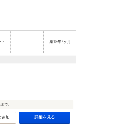
ート
築18年7ヶ月
店まで。
詳細を見る
に追加