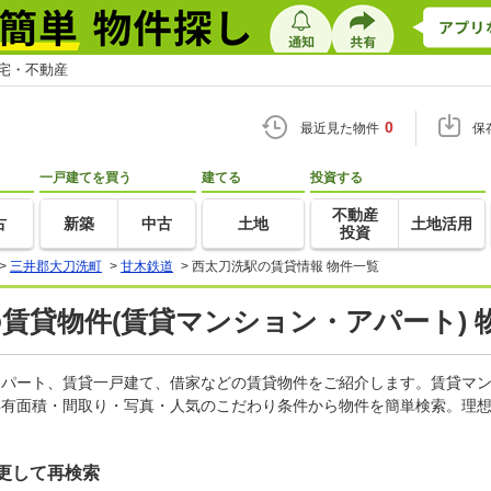
住宅・不動産
0
最近見た物件
保
一戸建てを買う
建てる
投資する
不動産
古
新築
中古
土地
土地活用
投資
>
三井郡大刀洗町
>
甘木鉄道
>
西太刀洗駅の賃貸情報 物件一覧
の賃貸物件(賃貸マンション・アパート) 
、アパート、賃貸一戸建て、借家などの賃貸物件をご紹介します。賃貸マ
専有面積・間取り・写真・人気のこだわり条件から物件を簡単検索。理想
更して再検索