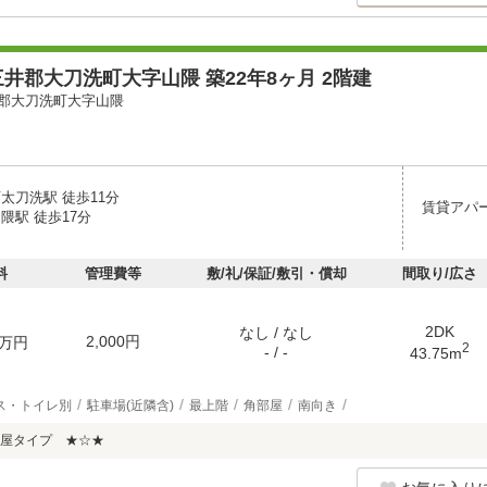
井郡大刀洗町大字山隈 築22年8ヶ月 2階建
郡大刀洗町大字山隈
太刀洗駅 徒歩11分
賃貸アパ
隈駅 徒歩17分
料
管理費等
敷/礼/保証/敷引・償却
間取り/広さ
2DK
なし / なし
2,000円
万円
2
- / -
43.75m
ス・トイレ別
駐車場(近隣含)
最上階
角部屋
南向き
屋タイプ ★☆★