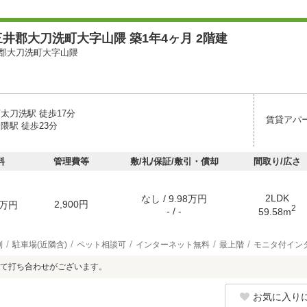
井郡大刀洗町大字山隈 築1年4ヶ月 2階建
郡大刀洗町大字山隈
太刀洗駅 徒歩17分
賃貸アパ
隈駅 徒歩23分
料
管理費等
敷/礼/保証/敷引・償却
間取り/広さ
2LDK
なし / 9.98万円
2,900円
万円
2
- / -
59.58m
別
駐車場(近隣含)
ペット相談可
インターネット無料
最上階
モニタ付イン
て打ち合わせがございます。
お気に入り