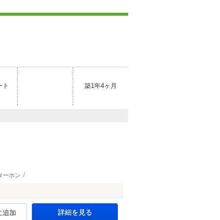
ート
築1年4ヶ月
ターホン
詳細を見る
に追加