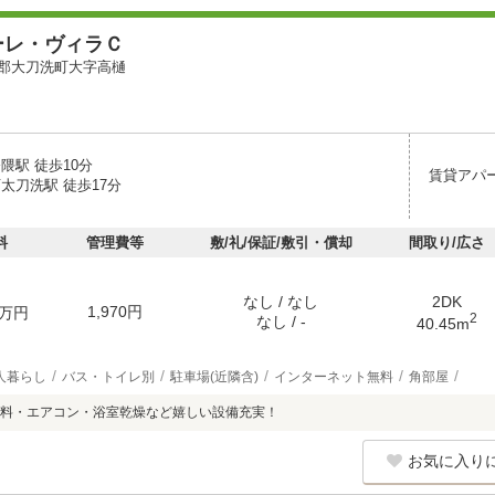
ーレ・ヴィラＣ
郡大刀洗町大字高樋
隈駅 徒歩10分
賃貸アパ
太刀洗駅 徒歩17分
料
管理費等
敷/礼/保証/敷引・償却
間取り/広さ
なし / なし
2DK
1,970円
万円
2
なし / -
40.45m
人暮らし
バス・トイレ別
駐車場(近隣含)
インターネット無料
角部屋
料・エアコン・浴室乾燥など嬉しい設備充実！
お気に入り