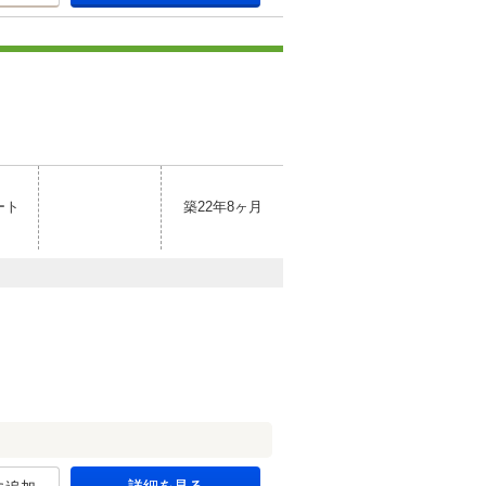
ート
築22年8ヶ月