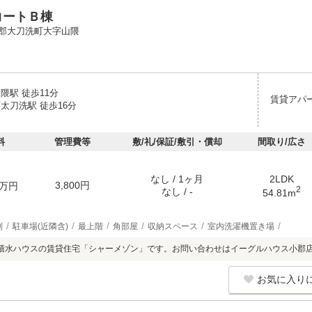
コートＢ棟
郡大刀洗町大字山隈
隈駅 徒歩11分
賃貸アパ
太刀洗駅 徒歩16分
料
管理費等
敷/礼/保証/敷引・償却
間取り/広さ
なし / 1ヶ月
2LDK
3,800円
万円
2
なし / -
54.81m
別
駐車場(近隣含)
最上階
角部屋
収納スペース
室内洗濯機置き場
積水ハウスの賃貸住宅「シャーメゾン」です。お問い合わせはイーグルハウス小郡
お気に入り