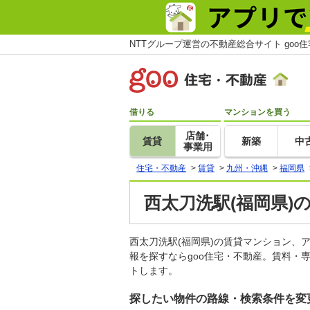
NTTグループ運営の不動産総合サイト goo
借りる
マンションを買う
店舗･
賃貸
新築
中
事業用
住宅・不動産
>
賃貸
>
九州・沖縄
>
福岡県
西太刀洗駅(福岡県)
西太刀洗駅(福岡県)の賃貸マンション
報を探すならgoo住宅・不動産。賃料・
トします。
探したい物件の路線・検索条件を変