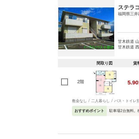
ステラ
福岡県三井
甘木鉄道 山
甘木鉄道 西
間取り図
賃
2階
5.90
敷金なし
二人暮らし
バス・トイレ
おすすめポイント
駐車場2台無料。