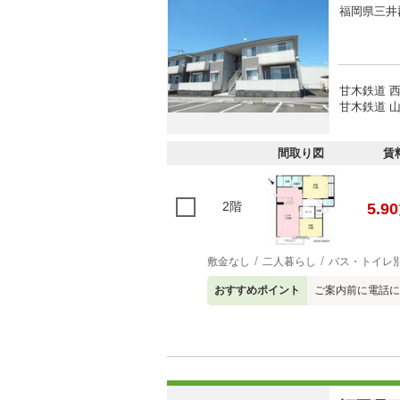
福岡県三井
甘木鉄道 西
甘木鉄道 山
間取り図
賃
2階
5.90
敷金なし
二人暮らし
バス・トイレ
おすすめポイント
ご案内前に電話に