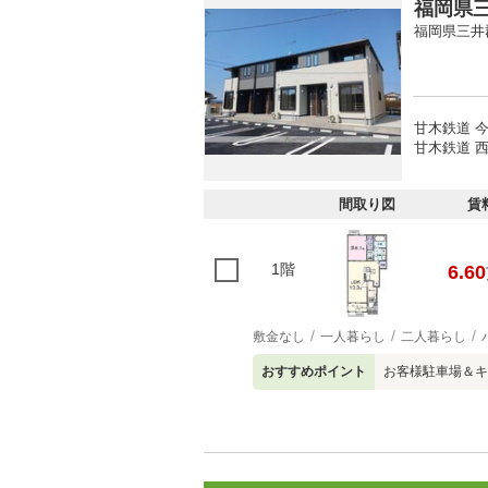
福岡県三
福岡県三井
甘木鉄道 今
甘木鉄道 西
間取り図
賃
1階
6.60
敷金なし
一人暮らし
二人暮らし
おすすめポイント
お客様駐車場＆キ