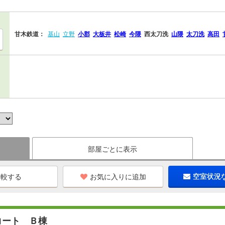
甘木鉄道：
基山
立野
小郡
大板井
松崎
今隈
西太刀洗
山隈
太刀洗
高田
部屋ごとに表示
お気に入りに追加
空室状況
コート Ｂ棟