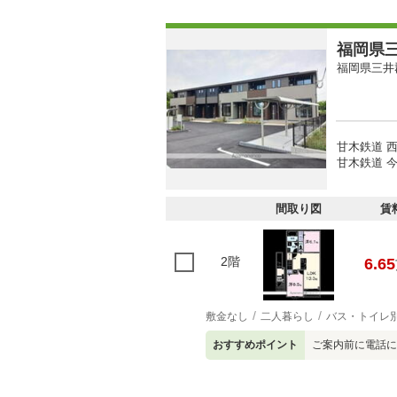
福岡県三
福岡県三井
甘木鉄道 西
甘木鉄道 今
間取り図
賃
2階
6.65
敷金なし
二人暮らし
バス・トイレ
おすすめポイント
ご案内前に電話に