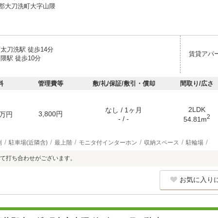
郡大刀洗町大字山隈
太刀洗駅 徒歩14分
賃貸アパ
隈駅 徒歩10分
料
管理費等
敷/礼/保証/敷引・償却
間取り/広さ
2LDK
なし / 1ヶ月
3,800円
万円
2
- / -
54.81m
別
駐車場(近隣含)
最上階
モニタ付インターホン
収納スペース
駐輪場
て打ち合わせがございます。
お気に入り