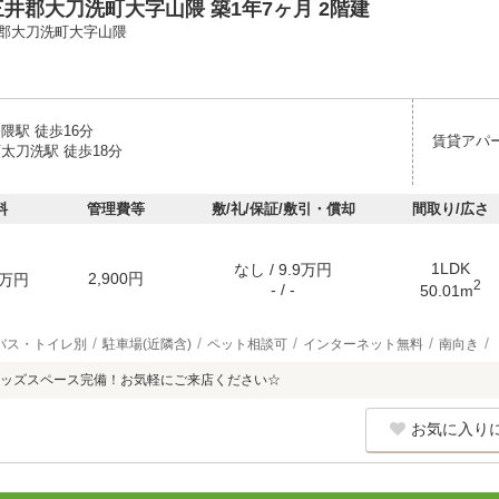
井郡大刀洗町大字山隈 築1年7ヶ月 2階建
郡大刀洗町大字山隈
隈駅 徒歩16分
賃貸アパ
太刀洗駅 徒歩18分
料
管理費等
敷/礼/保証/敷引・償却
間取り/広さ
1LDK
なし / 9.9万円
2,900円
万円
2
- / -
50.01m
バス・トイレ別
駐車場(近隣含)
ペット相談可
インターネット無料
南向き
ッズスペース完備！お気軽にご来店ください☆
お気に入り