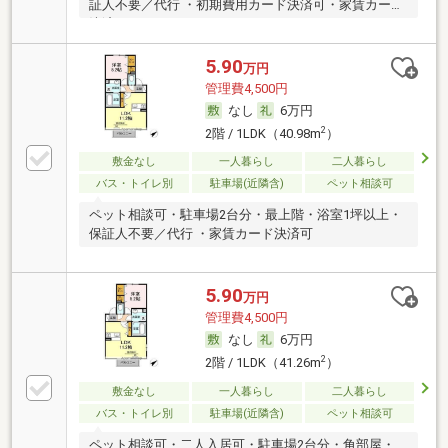
証人不要／代行 ・初期費用カード決済可・家賃カード
決済可
5.90
万円
管理費4,500円
なし
6万円
2
2階 / 1LDK（40.98m
）
敷金なし
一人暮らし
二人暮らし
バス・トイレ別
駐車場(近隣含)
ペット相談可
ペット相談可・駐車場2台分・最上階・浴室1坪以上・
保証人不要／代行 ・家賃カード決済可
5.90
万円
管理費4,500円
なし
6万円
2
2階 / 1LDK（41.26m
）
敷金なし
一人暮らし
二人暮らし
バス・トイレ別
駐車場(近隣含)
ペット相談可
ペット相談可・二人入居可・駐車場2台分・角部屋・