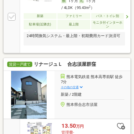
1ヶ月
1ヶ月
2
/ 4LDK（95.43m
）
新築
ファミリー
バス・トイレ別
モニタ付インターホ
駐車場(近隣含)
最上階
ン
24時間換気システム・最上階・初期費用カード決済可
リナージュＬ 合志須屋群窪
賃貸一戸建て
熊本電気鉄道 熊本高専前駅 徒歩
7分
その他の交通
新築 / 2階建
熊本県合志市須屋
13.50
万円
管理費-