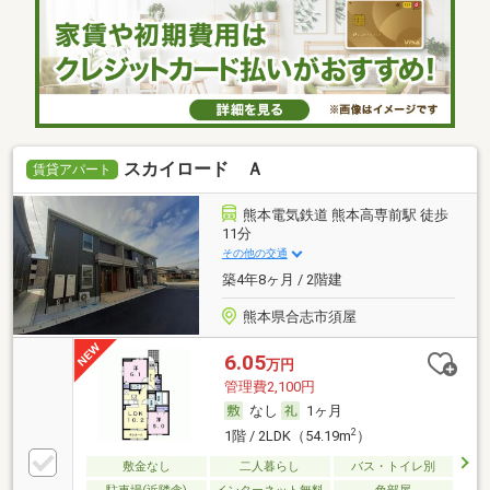
スカイロード Ａ
賃貸アパート
熊本電気鉄道 熊本高専前駅 徒歩
11分
その他の交通
築4年8ヶ月 / 2階建
熊本県合志市須屋
6.05
万円
管理費2,100円
なし
1ヶ月
2
1階 / 2LDK（54.19m
）
敷金なし
二人暮らし
バス・トイレ別