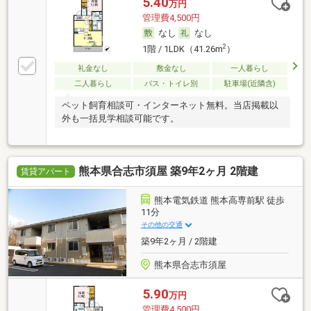
5.40
万円
管理費4,500円
なし
なし
2
1階 / 1LDK（41.26m
）
礼金なし
敷金なし
一人暮らし
二人暮らし
バス・トイレ別
駐車場(近隣含)
ペット飼育相談可・インターネット無料。当店掲載以
外も一括見学相談可能です。
熊本県合志市須屋 築9年2ヶ月 2階建
賃貸アパート
熊本電気鉄道 熊本高専前駅 徒歩
11分
その他の交通
築9年2ヶ月 / 2階建
熊本県合志市須屋
5.90
万円
管理費4,500円