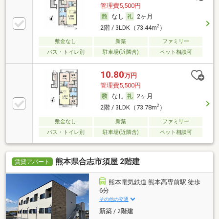
管理費5,500円
なし
2ヶ月
2
2階 / 3LDK（73.44m
）
敷金なし
新築
ファミリー
バス・トイレ別
駐車場(近隣含)
ペット相談可
10.80
万円
管理費5,500円
なし
2ヶ月
2
2階 / 3LDK（73.78m
）
敷金なし
新築
ファミリー
バス・トイレ別
駐車場(近隣含)
ペット相談可
熊本県合志市須屋 2階建
賃貸アパート
熊本電気鉄道 熊本高専前駅 徒歩
6分
その他の交通
新築 / 2階建