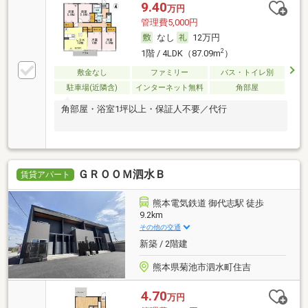
9.40
万円
管理費5,000円
なし
12万円
2
1階 / 4LDK（87.09m
）
敷金なし
ファミリー
バス・トイレ別
駐車場(近隣含)
インターネット無料
角部屋
角部屋・浴室1坪以上・保証人不要／代行
ＧＲＯＯＭ泗水Ｂ
賃貸アパート
熊本電気鉄道 御代志駅 徒歩
9.2km
その他の交通
新築 / 2階建
熊本県菊池市泗水町住吉
4.70
万円