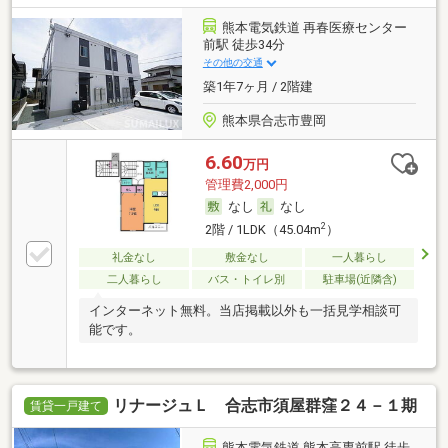
熊本電気鉄道 再春医療センター
前駅 徒歩34分
その他の交通
築1年7ヶ月 / 2階建
熊本県合志市豊岡
6.60
万円
管理費2,000円
なし
なし
2
2階 / 1LDK（45.04m
）
礼金なし
敷金なし
一人暮らし
二人暮らし
バス・トイレ別
駐車場(近隣含)
インターネット無料。当店掲載以外も一括見学相談可
能です。
リナージュＬ 合志市須屋群窪２４－１期
賃貸一戸建て
熊本電気鉄道 熊本高専前駅 徒歩