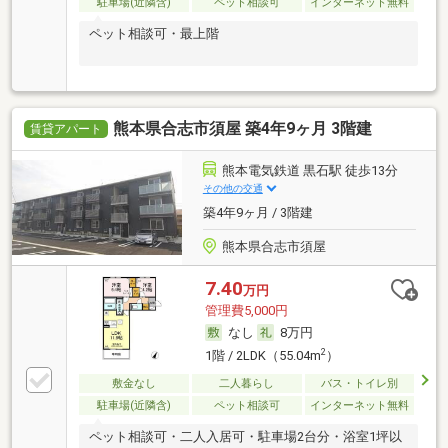
駐車場(近隣含)
ペット相談可
インターネット無料
ペット相談可・最上階
熊本県合志市須屋 築4年9ヶ月 3階建
賃貸アパート
熊本電気鉄道 黒石駅 徒歩13分
その他の交通
築4年9ヶ月 / 3階建
熊本県合志市須屋
7.40
万円
管理費5,000円
なし
8万円
2
1階 / 2LDK（55.04m
）
敷金なし
二人暮らし
バス・トイレ別
駐車場(近隣含)
ペット相談可
インターネット無料
ペット相談可・二人入居可・駐車場2台分・浴室1坪以