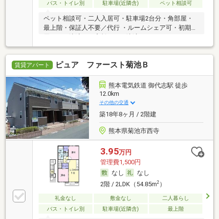
バス・トイレ別
駐車場(近隣含)
ペット相談可
ペット相談可・二人入居可・駐車場2台分・角部屋・
最上階・保証人不要／代行 ・ルームシェア可・初期費
用カード決済可・家賃カード決済可
ピュア ファースト菊池Ｂ
賃貸アパート
熊本電気鉄道 御代志駅 徒歩
12.0km
その他の交通
築18年8ヶ月 / 2階建
熊本県菊池市西寺
3.95
万円
管理費1,500円
なし
なし
2
2階 / 2LDK（54.85m
）
礼金なし
敷金なし
二人暮らし
バス・トイレ別
駐車場(近隣含)
最上階