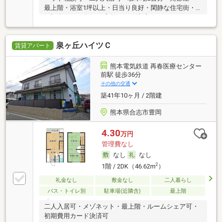
最上階・浴室1坪以上・日当り良好・閑静な住宅街・
保証人不要／代行 ・家賃カード決済可
泉ヶ丘ハイツＣ
賃貸アパート
熊本電気鉄道 再春医療センター
前駅 徒歩36分
その他の交通
築41年10ヶ月 / 2階建
熊本県合志市豊岡
4.30
万円
管理費なし
なし
なし
2
1階 / 2DK（46.62m
）
礼金なし
敷金なし
二人暮らし
バス・トイレ別
駐車場(近隣含)
最上階
二人入居可・メゾネット・最上階・ルームシェア可・
初期費用カード決済可