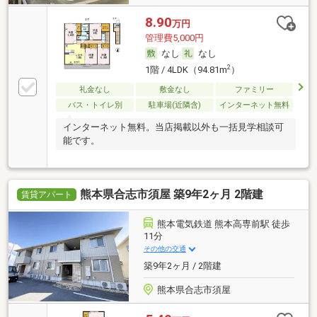
8.90
万円
管理費5,000円
なし
なし
2
1階 / 4LDK（94.81m
）
礼金なし
敷金なし
ファミリー
バス・トイレ別
駐車場(近隣含)
インターネット無料
インターネット無料。当店掲載以外も一括見学相談可
能です。
熊本県合志市須屋 築9年2ヶ月 2階建
賃貸アパート
熊本電気鉄道 熊本高専前駅 徒歩
11分
その他の交通
築9年2ヶ月 / 2階建
熊本県合志市須屋