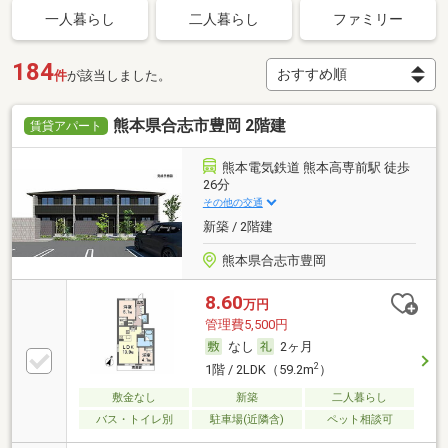
一人暮らし
二人暮らし
ファミリー
184
件
が該当しました。
熊本県合志市豊岡 2階建
賃貸アパート
熊本電気鉄道 熊本高専前駅 徒歩
26分
その他の交通
新築 / 2階建
熊本県合志市豊岡
8.60
万円
管理費5,500円
なし
2ヶ月
2
1階 / 2LDK（59.2m
）
敷金なし
新築
二人暮らし
バス・トイレ別
駐車場(近隣含)
ペット相談可