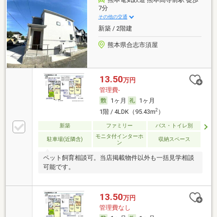
7分
その他の交通
新築 / 2階建
熊本県合志市須屋
13.50
万円
管理費-
1ヶ月
1ヶ月
2
1階 / 4LDK（95.43m
）
新築
ファミリー
バス・トイレ別
モニタ付インターホ
駐車場(近隣含)
収納スペース
ン
ペット飼育相談可。当店掲載物件以外も一括見学相談
可能です。
13.50
万円
管理費なし