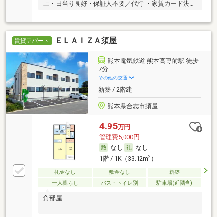
上・日当り良好・保証人不要／代行 ・家賃カード決済
可
ＥＬＡＩＺＡ須屋
賃貸アパート
熊本電気鉄道 熊本高専前駅 徒歩
7分
その他の交通
新築 / 2階建
熊本県合志市須屋
4.95
万円
管理費5,000円
なし
なし
2
1階 / 1K（33.12m
）
礼金なし
敷金なし
新築
一人暮らし
バス・トイレ別
駐車場(近隣含)
角部屋