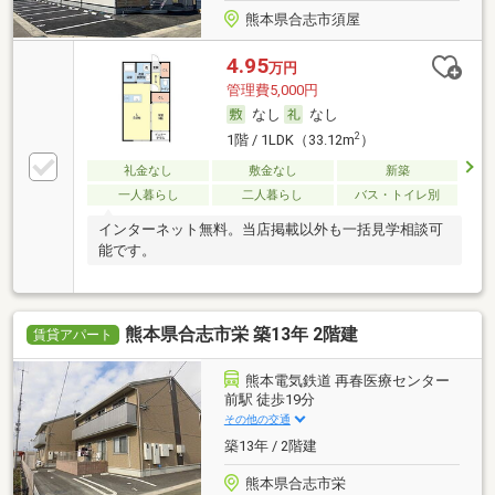
熊本県合志市須屋
4.95
万円
管理費5,000円
なし
なし
2
1階 / 1LDK（33.12m
）
礼金なし
敷金なし
新築
一人暮らし
二人暮らし
バス・トイレ別
インターネット無料。当店掲載以外も一括見学相談可
能です。
熊本県合志市栄 築13年 2階建
賃貸アパート
熊本電気鉄道 再春医療センター
前駅 徒歩19分
その他の交通
築13年 / 2階建
熊本県合志市栄