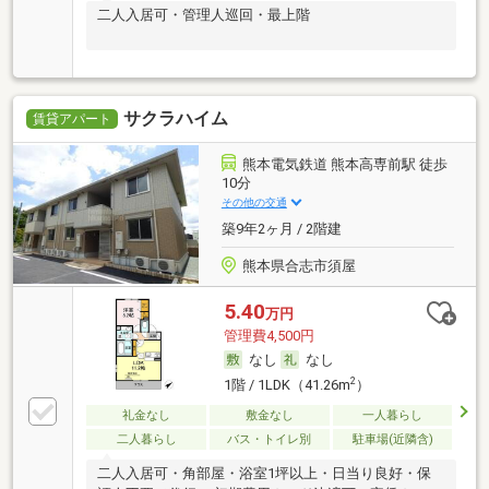
二人入居可・管理人巡回・最上階
サクラハイム
賃貸アパート
熊本電気鉄道 熊本高専前駅 徒歩
10分
その他の交通
築9年2ヶ月 / 2階建
熊本県合志市須屋
5.40
万円
管理費4,500円
なし
なし
2
1階 / 1LDK（41.26m
）
礼金なし
敷金なし
一人暮らし
二人暮らし
バス・トイレ別
駐車場(近隣含)
二人入居可・角部屋・浴室1坪以上・日当り良好・保