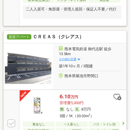
駐車場(近隣含)
インターネット無料
角部屋
二人入居可・角部屋・管理人巡回・保証人不要／代行
ＣＲＥＡＳ（クレアス）
賃貸アパート
熊本電気鉄道 御代志駅 徒歩
13.5km
その他の交通
築1年10ヶ月 / 3階建
熊本県菊池市野間口
6.10
万円
管理費5,000円
なし
8万円
2
3階 / 1K（30.03m
）
敷金なし
一人暮らし
バス・トイレ別