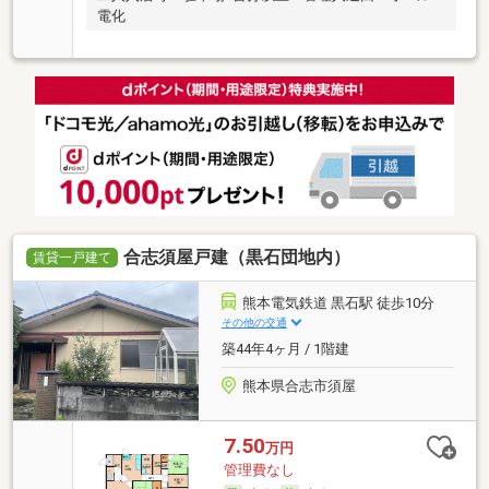
電化
合志須屋戸建（黒石団地内）
賃貸一戸建て
熊本電気鉄道 黒石駅 徒歩10分
その他の交通
築44年4ヶ月 / 1階建
熊本県合志市須屋
7.50
万円
管理費なし