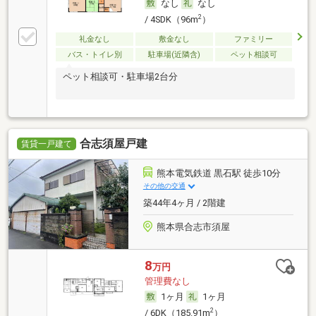
なし
なし
2
/ 4SDK（96m
）
礼金なし
敷金なし
ファミリー
バス・トイレ別
駐車場(近隣含)
ペット相談可
ペット相談可・駐車場2台分
合志須屋戸建
賃貸一戸建て
熊本電気鉄道 黒石駅 徒歩10分
その他の交通
築44年4ヶ月 / 2階建
熊本県合志市須屋
8
万円
管理費なし
1ヶ月
1ヶ月
2
/ 6DK（185.91m
）