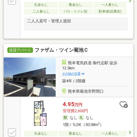
礼金なし
敷金なし
一人暮らし
二人暮らし
バス・トイレ別
駐車場(近隣含)
二人入居可・管理人巡回
ファザム・ツイン菊池Ｃ
賃貸アパート
熊本電気鉄道 御代志駅 徒歩
12.5km
その他の交通
築4年 / 2階建
熊本県菊池市野間口
4.95
万円
管理費2,600円
なし
なし
2
1階 / 1LDK（50.08m
）
礼金なし
敷金なし
一人暮らし