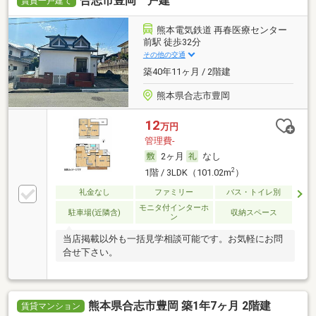
合志市豊岡 戸建
賃貸一戸建て
熊本電気鉄道 再春医療センター
前駅 徒歩32分
その他の交通
築40年11ヶ月 / 2階建
熊本県合志市豊岡
12
万円
管理費-
2ヶ月
なし
2
1階 / 3LDK（101.02m
）
礼金なし
ファミリー
バス・トイレ別
モニタ付インターホ
駐車場(近隣含)
収納スペース
ン
当店掲載以外も一括見学相談可能です。お気軽にお問
合せ下さい。
熊本県合志市豊岡 築1年7ヶ月 2階建
賃貸マンション