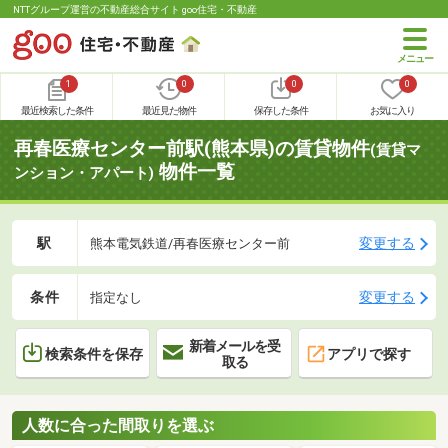
NTTグループ運営の不動産総合サイト goo住宅・不動産
1
0
0
0
最近検索した条件
最近見た物件
保存した条件
お気に入り
再春医療センター前駅(熊本県)の賃貸物件
(賃貸マ
物件一覧
ンション・アパート)
駅
変更する
熊本電気鉄道/再春医療センター前
条件
変更する
指定なし
新着メールを受
検索条件を保存
アプリで探す
取る
人数に合った間取りを選ぶ