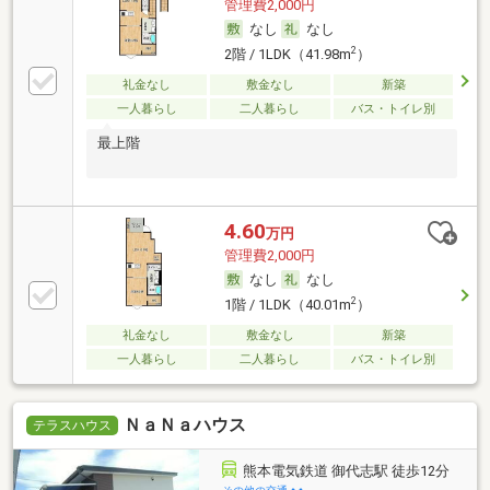
管理費2,000円
なし
なし
2
2階 / 1LDK（41.98m
）
礼金なし
敷金なし
新築
一人暮らし
二人暮らし
バス・トイレ別
最上階
4.60
万円
管理費2,000円
なし
なし
2
1階 / 1LDK（40.01m
）
礼金なし
敷金なし
新築
一人暮らし
二人暮らし
バス・トイレ別
ＮａＮａハウス
テラスハウス
熊本電気鉄道 御代志駅 徒歩12分