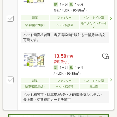
1ヶ月
1ヶ月
2
1階 / 4LDK（96.88m
）
新築
ファミリー
バス・トイレ別
モニタ付インターホ
駐車場(近隣含)
ペット相談可
ン
ペット飼育相談可。当店掲載物件以外も一括見学相談
可能です。
13.50
万円
管理費なし
1ヶ月
1ヶ月
2
/ 4LDK（96.88m
）
新築
ファミリー
バス・トイレ別
駐車場(近隣含)
ペット相談可
最上階
ペット相談可・駐車場2台分・24時間換気システム・
最上階・初期費用カード決済可