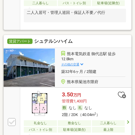
二人暮らし
バス・トイレ別
駐車場(近隣含)
二人入居可・管理人巡回・保証人不要／代行
シュテルンハイム
賃貸アパート
熊本電気鉄道 御代志駅 徒歩
12.8km
その他の交通
築32年6ヶ月 / 2階建
熊本県菊池市隈府
3.50
万円
管理費1,400円
なし
なし
2
2階 / 2DK（40.04m
）
礼金なし
敷金なし
二人暮らし
バス・トイレ別
駐車場(近隣含)
最上階