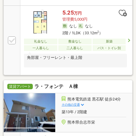
5.25
万円
管理費5,000円
なし
なし
2
2階 / 1LDK（33.12m
）
礼金なし
敷金なし
新築
一人暮らし
二人暮らし
バス・トイレ別
角部屋・フリーレント・最上階
ラ・フォンテ Ａ棟
賃貸アパート
熊本電気鉄道 黒石駅 徒歩24分
その他の交通
築13年 / 2階建
熊本県合志市栄