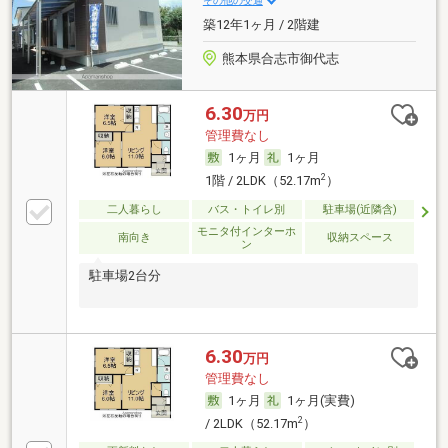
その他の交通
築12年1ヶ月 / 2階建
熊本県合志市御代志
6.30
万円
管理費なし
1ヶ月
1ヶ月
2
1階 / 2LDK（52.17m
）
二人暮らし
バス・トイレ別
駐車場(近隣含)
モニタ付インターホ
南向き
収納スペース
ン
駐車場2台分
6.30
万円
管理費なし
1ヶ月
1ヶ月(実費)
2
/ 2LDK（52.17m
）