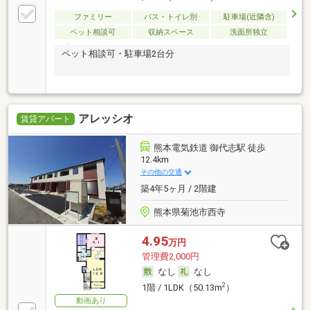
ファミリー
バス・トイレ別
駐車場(近隣含)
ペット相談可
収納スペース
洗面所独立
ペット相談可・駐車場2台分
アレッシオ
賃貸アパート
熊本電気鉄道 御代志駅 徒歩
12.4km
その他の交通
築4年5ヶ月 / 2階建
熊本県菊池市西寺
4.95
万円
管理費2,000円
なし
なし
2
1階 / 1LDK（50.13m
）
動画あり