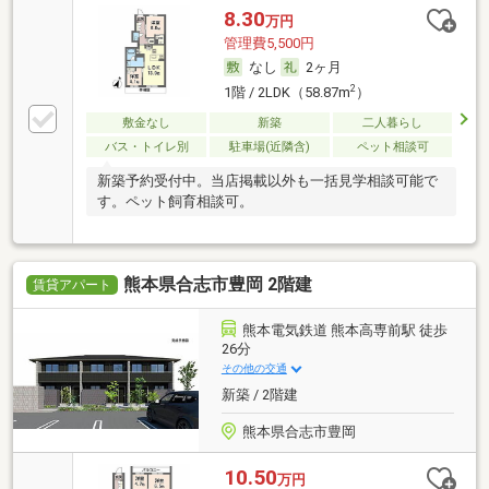
8.30
万円
管理費5,500円
なし
2ヶ月
2
1階 / 2LDK（58.87m
）
敷金なし
新築
二人暮らし
バス・トイレ別
駐車場(近隣含)
ペット相談可
新築予約受付中。当店掲載以外も一括見学相談可能で
す。ペット飼育相談可。
熊本県合志市豊岡 2階建
賃貸アパート
熊本電気鉄道 熊本高専前駅 徒歩
26分
その他の交通
新築 / 2階建
熊本県合志市豊岡
10.50
万円