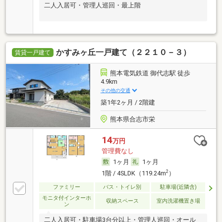
二人入居可・管理人巡回・最上階
かすみヶ丘一戸建て（２２１０－３）
賃貸一戸建て
熊本電気鉄道 御代志駅 徒歩
4.9km
その他の交通
築1年2ヶ月 / 2階建
熊本県合志市栄
14
万円
管理費なし
1ヶ月
1ヶ月
2
1階 / 4SLDK（119.24m
）
ファミリー
バス・トイレ別
駐車場(近隣含)
モニタ付インターホ
収納スペース
室内洗濯機置き場
ン
二人入居可・駐車場3台分以上・管理人巡回・オール