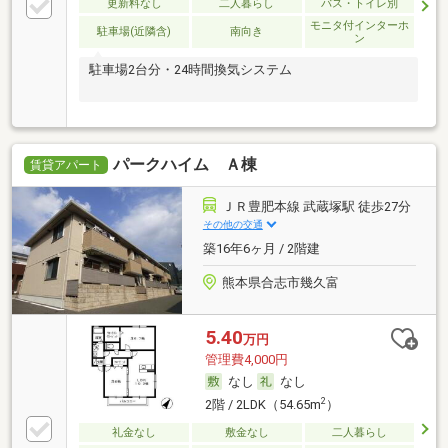
更新料なし
二人暮らし
バス・トイレ別
モニタ付インターホ
駐車場(近隣含)
南向き
ン
駐車場2台分・24時間換気システム
パークハイム Ａ棟
賃貸アパート
ＪＲ豊肥本線 武蔵塚駅 徒歩27分
その他の交通
築16年6ヶ月 / 2階建
熊本県合志市幾久富
5.40
万円
管理費4,000円
なし
なし
2
2階 / 2LDK（54.65m
）
礼金なし
敷金なし
二人暮らし