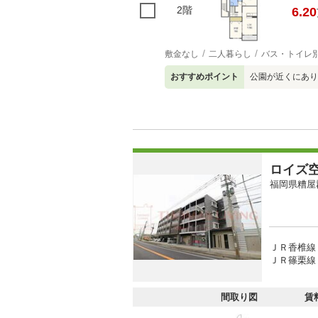
2階
6.20
敷金なし
二人暮らし
バス・トイレ
おすすめポイント
公園が近くにあり
ロイズ
福岡県糟屋
ＪＲ香椎線 
ＪＲ篠栗線 
間取り図
賃