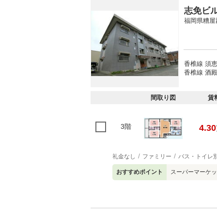
志免ビ
福岡県糟屋
香椎線 須恵
香椎線 酒殿
間取り図
賃
3階
4.30
礼金なし
ファミリー
バス・トイレ
おすすめポイント
スーパーマーケッ