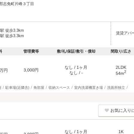
郡志免町片峰３丁目
駅 徒歩3.3km
賃貸アパ
駅 徒歩3.3km
料
管理費等
敷/礼/保証/敷引・償却
間取り/広さ
なし / 1ヶ月
2LDK
3,000円
万円
2
なし / -
54m
別
駐車場(近隣含)
角部屋
収納スペース
室内洗濯機置き場
洗面所独立
お気に入り
なし / 1ヶ月
1K