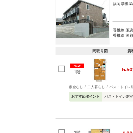
福岡県糟屋
香椎線 須恵
香椎線 酒殿
間取り図
賃
NEW
5.50
1階
敷金なし
二人暮らし
バス・トイレ
おすすめポイント
バス・トイレ別室
2階