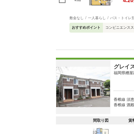
4.20
敷金なし
一人暮らし
バス・トイレ
おすすめポイント
コンビニエンスス
グレイ
福岡県糟屋
香椎線 須恵
香椎線 酒殿
間取り図
賃