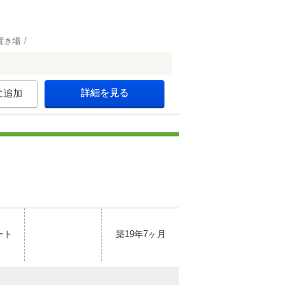
置き場
詳細を見る
に追加
ート
築19年7ヶ月