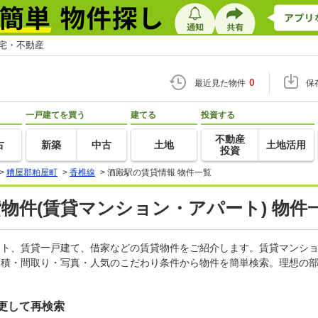
住宅・不動産
0
最近見た物件
保
一戸建てを買う
建てる
投資する
不動産
古
新築
中古
土地
土地活用
投資
>
糟屋郡粕屋町
>
香椎線
>
酒殿駅の賃貸情報 物件一覧
貸物件(賃貸マンション・アパート) 物件
パート、賃貸一戸建て、借家などの賃貸物件をご紹介します。賃貸マンシ
面積・間取り・写真・人気のこだわり条件から物件を簡単検索。理想の部
更して再検索