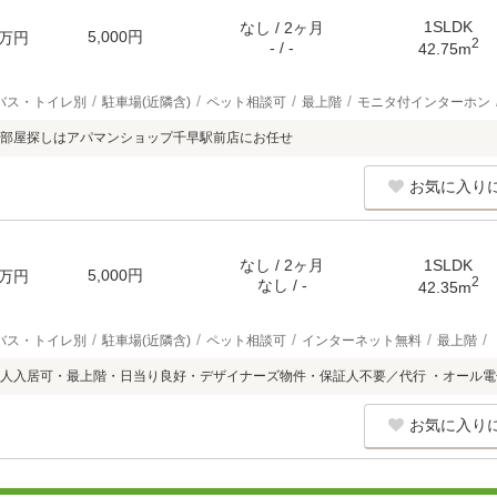
1SLDK
なし / 2ヶ月
5,000円
万円
2
- / -
42.75m
バス・トイレ別
駐車場(近隣含)
ペット相談可
最上階
モニタ付インターホン
部屋探しはアパマンショップ千早駅前店にお任せ
お気に入り
なし / 2ヶ月
1SLDK
5,000円
万円
2
なし / -
42.35m
バス・トイレ別
駐車場(近隣含)
ペット相談可
インターネット無料
最上階
人入居可・最上階・日当り良好・デザイナーズ物件・保証人不要／代行 ・オール
お気に入り