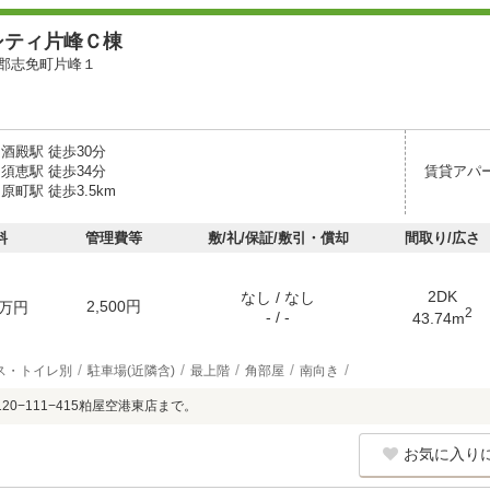
シティ片峰Ｃ棟
郡志免町片峰１
酒殿駅 徒歩30分
須恵駅 徒歩34分
賃貸アパ
原町駅 徒歩3.5km
料
管理費等
敷/礼/保証/敷引・償却
間取り/広さ
2DK
なし / なし
2,500円
万円
2
- / -
43.74m
ス・トイレ別
駐車場(近隣含)
最上階
角部屋
南向き
20−111−415粕屋空港東店まで。
お気に入り