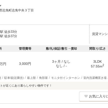
ル
郡志免町志免中央３丁目
駅 徒歩33分
賃貸マンシ
駅 徒歩37分
料
管理費等
敷/礼/保証/敷引・償却
間取り/広さ
3ヶ月 / なし
3LDK
3,000円
万円
2
なし / -
57.55m
別
駐車場(近隣含)
最上階
角部屋
モニタ付インターホン
室内洗濯機置き場
トが近くにあり暮らしやすい物件です！
お気に入り