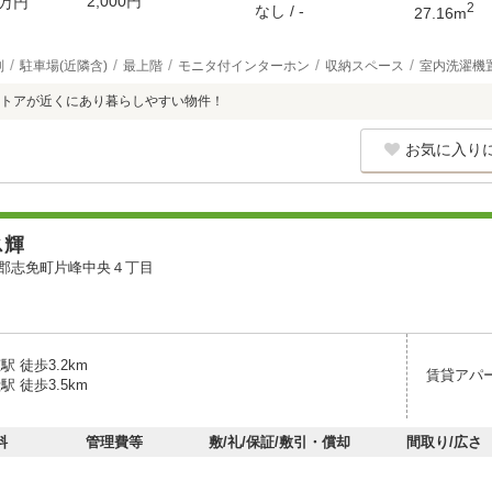
2,000円
万円
2
なし / -
27.16m
別
駐車場(近隣含)
最上階
モニタ付インターホン
収納スペース
室内洗濯機
トアが近くにあり暮らしやすい物件！
お気に入り
ス輝
郡志免町片峰中央４丁目
駅 徒歩3.2km
賃貸アパ
駅 徒歩3.5km
料
管理費等
敷/礼/保証/敷引・償却
間取り/広さ