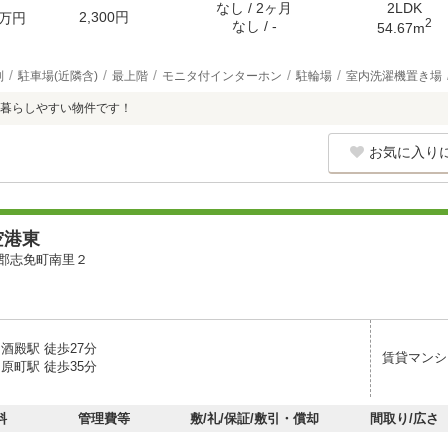
なし / 2ヶ月
2LDK
2,300円
万円
2
なし / -
54.67m
別
駐車場(近隣含)
最上階
モニタ付インターホン
駐輪場
室内洗濯機置き場
暮らしやすい物件です！
お気に入り
空港東
郡志免町南里２
酒殿駅 徒歩27分
賃貸マンシ
原町駅 徒歩35分
料
管理費等
敷/礼/保証/敷引・償却
間取り/広さ