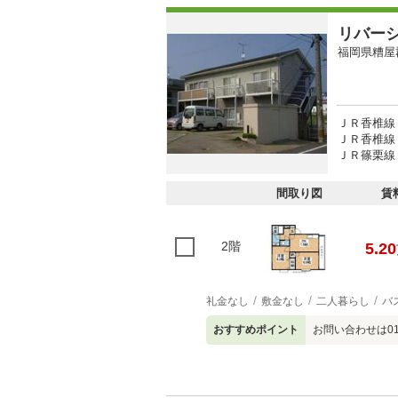
リバー
福岡県糟屋
ＪＲ香椎線 
ＪＲ香椎線 
ＪＲ篠栗線 
間取り図
賃
2階
5.20
礼金なし
敷金なし
二人暮らし
バ
おすすめポイント
お問い合わせは01