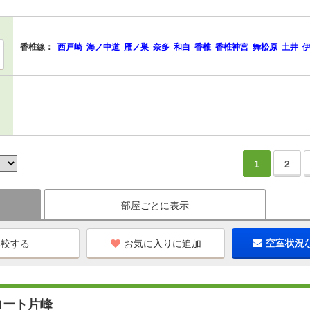
香椎線：
西戸崎
海ノ中道
雁ノ巣
奈多
和白
香椎
香椎神宮
舞松原
土井
1
2
部屋ごとに表示
お気に入りに追加
空室状況
コート片峰