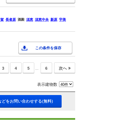
伊賀
長者原
酒殿
須恵
須恵中央
新原
宇美
この条件を保存
3
4
5
6
次へ
…
表示建物数
などをお問い合わせする(無料)