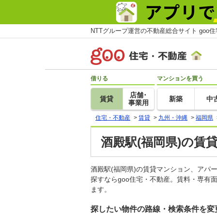
NTTグループ運営の不動産総合サイト goo
借りる
マンションを買う
店舗･
賃貸
新築
中
事業用
住宅・不動産
>
賃貸
>
九州・沖縄
>
福岡県
酒殿駅(福岡県)の賃
酒殿駅(福岡県)の賃貸マンション、ア
探すならgoo住宅・不動産。賃料・専有
ます。
探したい物件の路線・検索条件を変