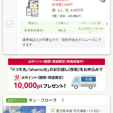
管理費2,200円
なし
6.45万円
2
1階 / 2DK（45.89m
）
敷金なし
二人暮らし
バス・トイレ別
モニタ付インターホ
駐車場(近隣含)
南向き
ン
連帯保証人が不要なので、契約手続きがスムーズにで
きます
サン・フローラ Ｉ
賃貸アパート
鹿児島本線 羽犬塚駅 バス5分/