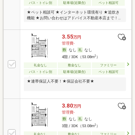
バス・トイレ別
駐車場(近隣含)
ペット相談可
★ペット相談可 ★インターネット環境有り ★追炊き
機能 ★お問い合わせはアドバイス不動産本店まで！
（0
3.55
万円
管理費-
なし
なし
2
4階 / 3DK（53.08m
）
礼金なし
敷金なし
ファミリー
バス・トイレ別
駐車場(近隣含)
ペット相談可
★連帯保証人不要！★保証会社不要★
3.80
万円
管理費-
なし
なし
2
3階 / 3DK（53.08m
）
礼金なし
敷金なし
ファミリー