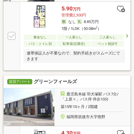
5.90
万円
管理費2,300円
なし
8.85万円
2
1階 / 1LDK（50.08m
）
敷金なし
一人暮らし
二人暮らし
バス・トイレ別
駐車場(近隣含)
ペット相談可
連帯保証人が不要なので、契約手続きがスムーズにで
きます
グリーンフィールズ
賃貸アパート
鹿児島本線 羽犬塚駅 バス7分/
「上原々」バス停 停歩10分
築15年10ヶ月 / 2階建
福岡県筑後市大字熊野
4.30
万円