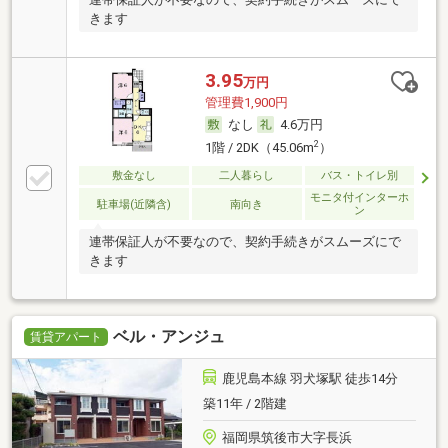
きます
3.95
万円
管理費1,900円
なし
4.6万円
2
1階 / 2DK（45.06m
）
敷金なし
二人暮らし
バス・トイレ別
モニタ付インターホ
駐車場(近隣含)
南向き
ン
連帯保証人が不要なので、契約手続きがスムーズにで
きます
ベル・アンジュ
賃貸アパート
鹿児島本線 羽犬塚駅 徒歩14分
築11年 / 2階建
福岡県筑後市大字長浜