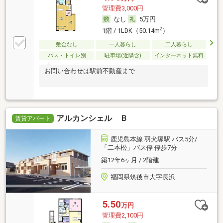
管理費3,000円
なし
5万円
2
1階 / 1LDK（50.14m
）
敷金なし
一人暮らし
二人暮らし
バス・トイレ別
駐車場(近隣含)
インターネット無料
お問い合わせは駅前不動産まで
アルカンシェル Ｂ
賃貸アパート
鹿児島本線 羽犬塚駅 バス5分/
「二本松」バス停 停歩7分
築12年6ヶ月 / 2階建
福岡県筑後市大字長浜
5.50
万円
管理費2,100円