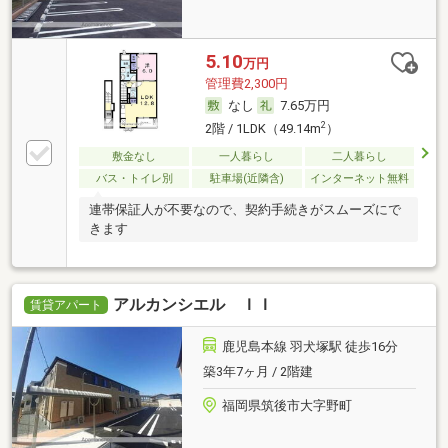
5.10
万円
管理費2,300円
なし
7.65万円
2
2階 / 1LDK（49.14m
）
敷金なし
一人暮らし
二人暮らし
バス・トイレ別
駐車場(近隣含)
インターネット無料
連帯保証人が不要なので、契約手続きがスムーズにで
きます
アルカンシエル ＩＩ
賃貸アパート
鹿児島本線 羽犬塚駅 徒歩16分
築3年7ヶ月 / 2階建
福岡県筑後市大字野町