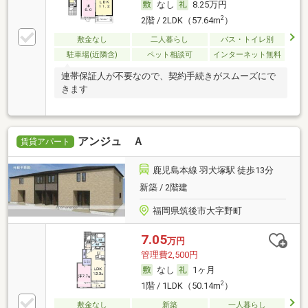
なし
8.25万円
2
2階 / 2LDK（57.64m
）
敷金なし
二人暮らし
バス・トイレ別
駐車場(近隣含)
ペット相談可
インターネット無料
連帯保証人が不要なので、契約手続きがスムーズにで
きます
アンジュ Ａ
賃貸アパート
鹿児島本線 羽犬塚駅 徒歩13分
新築 / 2階建
福岡県筑後市大字野町
7.05
万円
管理費2,500円
なし
1ヶ月
2
1階 / 1LDK（50.14m
）
敷金なし
新築
一人暮らし