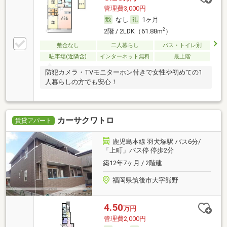
管理費3,000円
なし
1ヶ月
2
2階 / 2LDK（61.88m
）
敷金なし
二人暮らし
バス・トイレ別
駐車場(近隣含)
インターネット無料
最上階
防犯カメラ・TVモニターホン付きで女性や初めての1
人暮らしの方でも安心！
カーサクワトロ
賃貸アパート
鹿児島本線 羽犬塚駅 バス6分/
「上町」バス停 停歩2分
築12年7ヶ月 / 2階建
福岡県筑後市大字熊野
4.50
万円
管理費2,000円