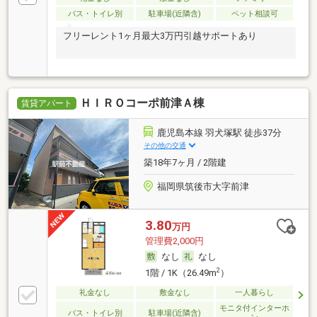
バス・トイレ別
駐車場(近隣含)
ペット相談可
フリーレント1ヶ月最大3万円引越サポートあり
ＨＩＲＯコーポ前津Ａ棟
賃貸アパート
鹿児島本線 羽犬塚駅 徒歩37分
その他の交通
築18年7ヶ月 / 2階建
福岡県筑後市大字前津
3.80
万円
管理費2,000円
なし
なし
2
1階 / 1K（26.49m
）
礼金なし
敷金なし
一人暮らし
モニタ付インターホ
バス・トイレ別
駐車場(近隣含)