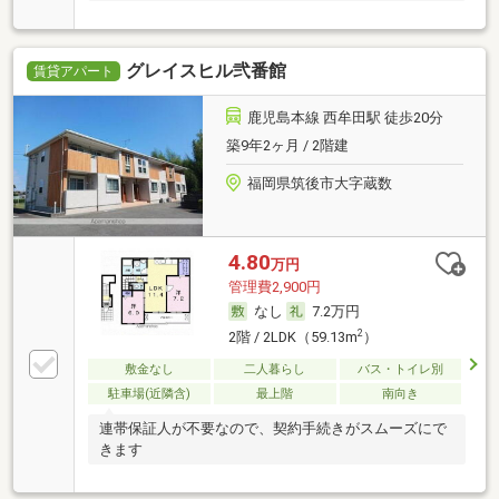
グレイスヒル弐番館
賃貸アパート
鹿児島本線 西牟田駅 徒歩20分
築9年2ヶ月 / 2階建
福岡県筑後市大字蔵数
4.80
万円
管理費2,900円
なし
7.2万円
2
2階 / 2LDK（59.13m
）
敷金なし
二人暮らし
バス・トイレ別
駐車場(近隣含)
最上階
南向き
連帯保証人が不要なので、契約手続きがスムーズにで
きます