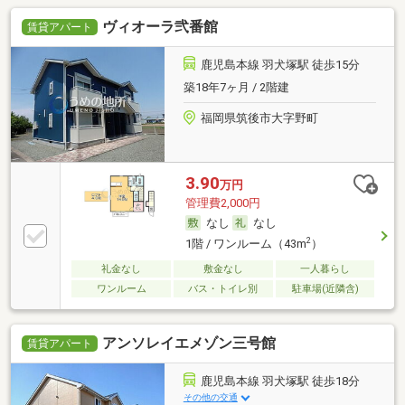
ヴィオーラ弐番館
賃貸アパート
鹿児島本線 羽犬塚駅 徒歩15分
築18年7ヶ月 / 2階建
福岡県筑後市大字野町
3.90
万円
管理費2,000円
なし
なし
2
1階 / ワンルーム（43m
）
礼金なし
敷金なし
一人暮らし
ワンルーム
バス・トイレ別
駐車場(近隣含)
アンソレイエメゾン三号館
賃貸アパート
鹿児島本線 羽犬塚駅 徒歩18分
その他の交通