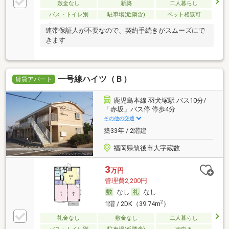
敷金なし
新築
二人暮らし
バス・トイレ別
駐車場(近隣含)
ペット相談可
連帯保証人が不要なので、契約手続きがスムーズにで
きます
一号線ハイツ（Ｂ）
賃貸アパート
鹿児島本線 羽犬塚駅 バス10分/
「赤坂」バス停 停歩4分
その他の交通
築33年 / 2階建
福岡県筑後市大字蔵数
3
万円
管理費2,200円
なし
なし
2
1階 / 2DK（39.74m
）
礼金なし
敷金なし
二人暮らし