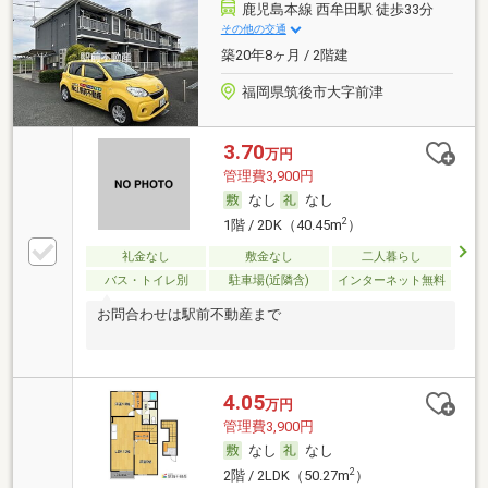
鹿児島本線 西牟田駅 徒歩33分
その他の交通
築20年8ヶ月 / 2階建
福岡県筑後市大字前津
3.70
万円
管理費3,900円
なし
なし
2
1階 / 2DK（40.45m
）
礼金なし
敷金なし
二人暮らし
バス・トイレ別
駐車場(近隣含)
インターネット無料
お問合わせは駅前不動産まで
4.05
万円
管理費3,900円
なし
なし
2
2階 / 2LDK（50.27m
）