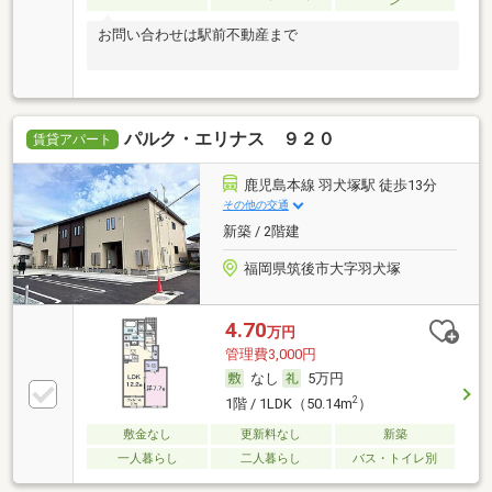
ン
お問い合わせは駅前不動産まで
パルク・エリナス ９２０
賃貸アパート
鹿児島本線 羽犬塚駅 徒歩13分
その他の交通
新築 / 2階建
福岡県筑後市大字羽犬塚
4.70
万円
管理費3,000円
なし
5万円
2
1階 / 1LDK（50.14m
）
敷金なし
更新料なし
新築
一人暮らし
二人暮らし
バス・トイレ別