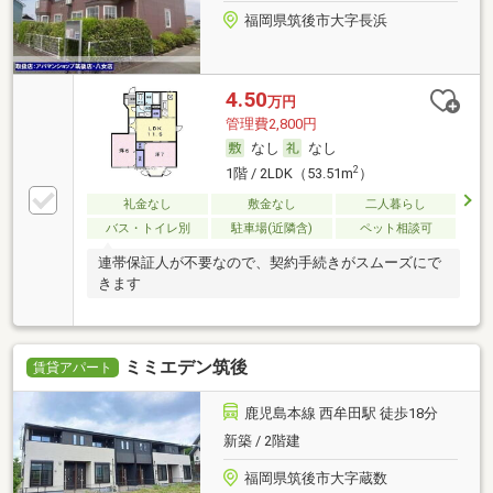
福岡県筑後市大字長浜
4.50
万円
管理費2,800円
なし
なし
2
1階 / 2LDK（53.51m
）
礼金なし
敷金なし
二人暮らし
バス・トイレ別
駐車場(近隣含)
ペット相談可
連帯保証人が不要なので、契約手続きがスムーズにで
きます
ミミエデン筑後
賃貸アパート
鹿児島本線 西牟田駅 徒歩18分
新築 / 2階建
福岡県筑後市大字蔵数