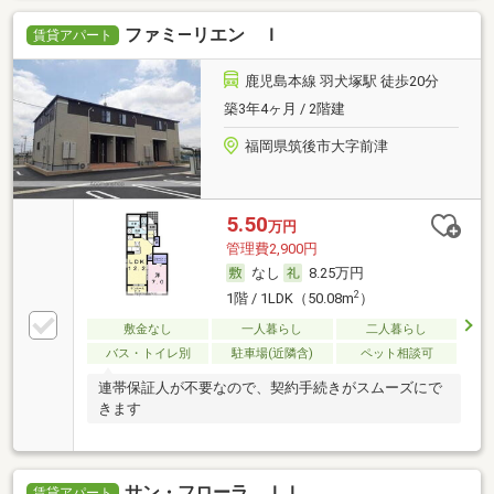
ファミ―リエン Ｉ
賃貸アパート
鹿児島本線 羽犬塚駅 徒歩20分
築3年4ヶ月 / 2階建
福岡県筑後市大字前津
5.50
万円
管理費2,900円
なし
8.25万円
2
1階 / 1LDK（50.08m
）
敷金なし
一人暮らし
二人暮らし
バス・トイレ別
駐車場(近隣含)
ペット相談可
連帯保証人が不要なので、契約手続きがスムーズにで
きます
サン・フローラ ＩＩ
賃貸アパート