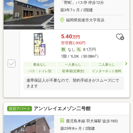
「野町」バス停 停歩12分
築3年7ヶ月 / 2階建
福岡県筑後市大字長浜
5.40
万円
管理費2,900円
なし
8.1万円
2
1階 / 1LDK（50.08m
）
敷金なし
一人暮らし
二人暮らし
バス・トイレ別
駐車場(近隣含)
インターネット無料
連帯保証人が不要なので、契約手続きがスムーズにで
きます
アンソレイエメゾン二号館
賃貸アパート
鹿児島本線 羽犬塚駅 徒歩18分
築25年8ヶ月 / 2階建