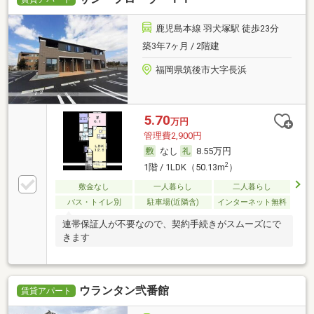
鹿児島本線 羽犬塚駅 徒歩23分
築3年7ヶ月 / 2階建
福岡県筑後市大字長浜
5.70
万円
管理費2,900円
なし
8.55万円
2
1階 / 1LDK（50.13m
）
敷金なし
一人暮らし
二人暮らし
バス・トイレ別
駐車場(近隣含)
インターネット無料
連帯保証人が不要なので、契約手続きがスムーズにで
きます
ウランタン弐番館
賃貸アパート