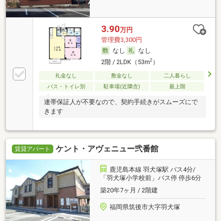
3.90
万円
管理費3,300円
なし
なし
2
2階 / 2LDK（53m
）
礼金なし
敷金なし
二人暮らし
バス・トイレ別
駐車場(近隣含)
最上階
連帯保証人が不要なので、契約手続きがスムーズにで
きます
ケント・アヴェニュー弐番館
賃貸アパート
鹿児島本線 羽犬塚駅 バス4分/
「羽犬塚小学校前」バス停 停歩6分
築20年7ヶ月 / 2階建
福岡県筑後市大字羽犬塚