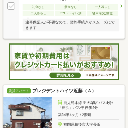
礼金なし
敷金なし
一人暮らし
二人暮らし
バス・トイレ別
駐車場(近隣含)
連帯保証人が不要なので、契約手続きがスムーズにで
きます
プレジデントハイツ近藤（Ａ）
賃貸アパート
鹿児島本線 羽犬塚駅 バス4分/
「長浜」バス停 停歩5分
築34年4ヶ月 / 2階建
福岡県筑後市大字長浜