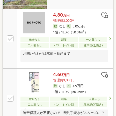
4.80
万円
管理費3,000円
なし
5.05万円
2
1階 / 1LDK（50.01m
）
敷金なし
新築
一人暮らし
二人暮らし
バス・トイレ別
駐車場(近隣含)
お問い合わせは駅前不動産まで
4.60
万円
管理費3,000円
なし
4.9万円
2
1階 / 1LDK（50.05m
）
敷金なし
新築
一人暮らし
二人暮らし
バス・トイレ別
駐車場(近隣含)
連帯保証人が不要なので、契約手続きがスムーズにで