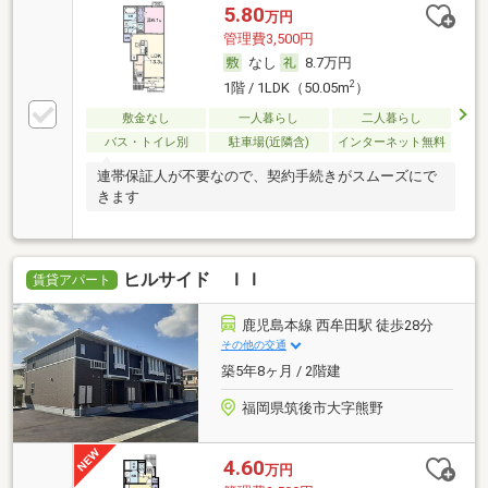
5.80
万円
管理費3,500円
なし
8.7万円
2
1階 / 1LDK（50.05m
）
敷金なし
一人暮らし
二人暮らし
バス・トイレ別
駐車場(近隣含)
インターネット無料
連帯保証人が不要なので、契約手続きがスムーズにで
きます
ヒルサイド ＩＩ
賃貸アパート
鹿児島本線 西牟田駅 徒歩28分
その他の交通
築5年8ヶ月 / 2階建
福岡県筑後市大字熊野
4.60
万円