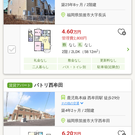
築25年8ヶ月 / 2階建
福岡県筑後市大字長浜
4.60
万円
管理費2,800円
なし
なし
2
2階 / 2LDK（58.12m
）
礼金なし
敷金なし
更新料なし
二人暮らし
バス・トイレ別
駐車場(近隣含)
パトリ西牟田
賃貸アパート
鹿児島本線 西牟田駅 徒歩29分
その他の交通
築4年2ヶ月 / 2階建
福岡県筑後市大字西牟田
6.20
万円