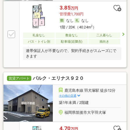
3.85
万円
管理費1,700円
なし
なし
2
1階 / 2DK（40.24m
）
礼金なし
敷金なし
二人暮らし
バス・トイレ別
駐車場(近隣含)
南向き
連帯保証人が不要なので、契約手続きがスムーズにで
きます
パルク・エリナス９２０
賃貸アパート
鹿児島本線 羽犬塚駅 徒歩12分
その他の交通
築1年未満 / 2階建
福岡県筑後市大字羽犬塚
4.70
万円