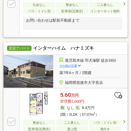
礼金なし
敷金なし
二人暮らし
バス・トイレ別
駐車場(近隣含)
インターネット無料
お問い合わせは駅前不動産まで
インターハイム ハナミズキ
賃貸アパート
鹿児島本線 羽犬塚駅 徒歩28分
その他の交通
築7年6ヶ月 / 2階建
福岡県筑後市大字長浜
5.60
万円
管理費2,600円
なし
8.4万円
2
2階 / 2LDK（57.07m
）
敷金なし
二人暮らし
バス・トイレ別
駐車場(近隣含)
最上階
南向き