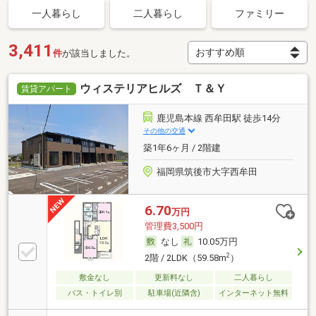
一人暮らし
二人暮らし
ファミリー
3,411
件
が該当しました。
ウィステリアヒルズ Ｔ＆Ｙ
賃貸アパート
鹿児島本線 西牟田駅 徒歩14分
その他の交通
築1年6ヶ月 / 2階建
福岡県筑後市大字西牟田
6.70
万円
管理費3,500円
なし
10.05万円
2
2階 / 2LDK（59.58m
）
敷金なし
更新料なし
二人暮らし
バス・トイレ別
駐車場(近隣含)
インターネット無料