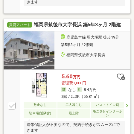
きます
福岡県筑後市大字長浜 築5年3ヶ月 2階建
賃貸アパート
鹿児島本線 羽犬塚駅 徒歩19分
築5年3ヶ月 / 2階建
福岡県筑後市大字長浜
5.60
万円
管理費1,800円
なし
8.4万円
2
2階 / 2LDK（56.81m
）
敷金なし
二人暮らし
バス・トイレ別
モニタ付インターホ
駐車場(近隣含)
最上階
ン
連帯保証人が不要なので、契約手続きがスムーズにで
きます