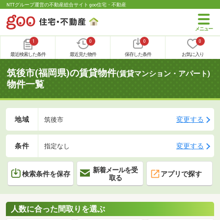
NTTグループ運営の不動産総合サイト goo住宅・不動産
1
0
0
0
最近検索した条件
最近見た物件
保存した条件
お気に入り
筑後市(福岡県)の賃貸物件
(賃貸マンション・アパート)
物件一覧
地域
変更する
筑後市
条件
変更する
指定なし
新着メールを受
検索条件を保存
アプリで探す
取る
人数に合った間取りを選ぶ