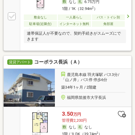
なし
6.75万円
2
1階 / 1K（32.94m
）
敷金なし
一人暮らし
バス・トイレ別
駐車場(近隣含)
インターネット無料
角部屋
連帯保証人が不要なので、契約手続きがスムーズにで
きます
コーポラス長浜（Ａ）
賃貸アパート
鹿児島本線 羽犬塚駅 バス3分/
「山ノ井」バス停 停歩6分
築34年1ヶ月 / 2階建
福岡県筑後市大字長浜
3.50
万円
管理費2,200円
なし
なし
2
1階 / 1LDK（39.74m
）