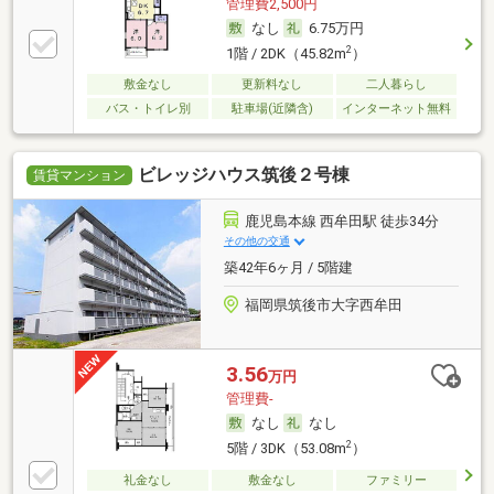
管理費2,500円
なし
6.75万円
2
1階 / 2DK（45.82m
）
敷金なし
更新料なし
二人暮らし
バス・トイレ別
駐車場(近隣含)
インターネット無料
ビレッジハウス筑後２号棟
賃貸マンション
鹿児島本線 西牟田駅 徒歩34分
その他の交通
築42年6ヶ月 / 5階建
福岡県筑後市大字西牟田
3.56
万円
管理費-
なし
なし
2
5階 / 3DK（53.08m
）
礼金なし
敷金なし
ファミリー