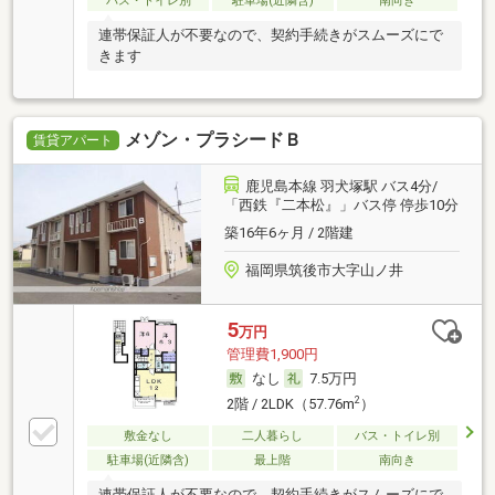
バス・トイレ別
駐車場(近隣含)
南向き
連帯保証人が不要なので、契約手続きがスムーズにで
きます
メゾン・プラシードＢ
賃貸アパート
鹿児島本線 羽犬塚駅 バス4分/
「西鉄『二本松』」バス停 停歩10分
築16年6ヶ月 / 2階建
福岡県筑後市大字山ノ井
5
万円
管理費1,900円
なし
7.5万円
2
2階 / 2LDK（57.76m
）
敷金なし
二人暮らし
バス・トイレ別
駐車場(近隣含)
最上階
南向き
連帯保証人が不要なので、契約手続きがスムーズにで