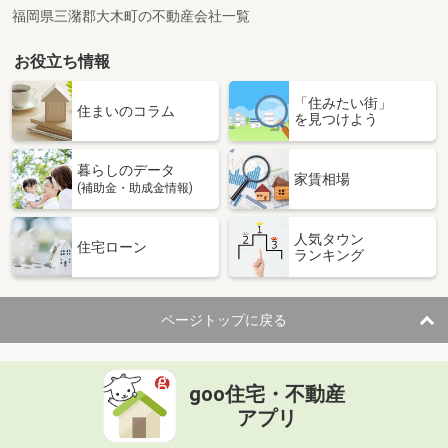
福岡県三潴郡大木町の不動産会社一覧
お役立ち情報
「住みたい街」
住まいのコラム
を見つけよう
暮らしのデータ
家賃相場
(補助金・助成金情報)
人気タウン
住宅ローン
ランキング
ページトップに戻る
goo住宅・不動産
アプリ