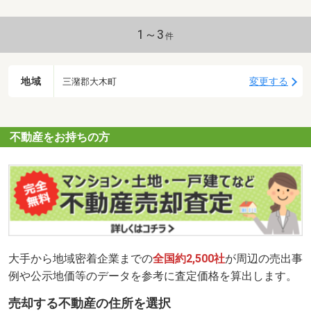
1～3
件
地域
変更する
三潴郡大木町
不動産をお持ちの方
大手から地域密着企業までの
全国約2,500社
が周辺の売出事
例や公示地価等のデータを参考に査定価格を算出します。
売却する不動産の住所を選択