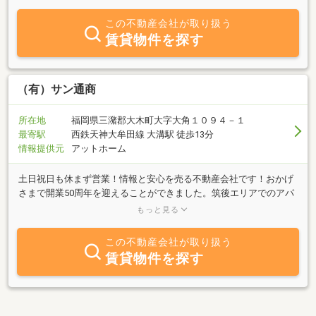
者様に快適な住みごこちを提供すること、そして長期にわたりお住
まいいただくことが最大の空室対策と考えているからです。「売り
この不動産会社が取り扱う
たい」「買いたい」「貸したい」「借りたい」お客様だけでなく、
賃貸物件を探す
お持ちの物件を適切に管理してもらいたいお客様のご来店もお待ち
しております。何でもお気軽にご相談ください。
（有）サン通商
所在地
福岡県三潴郡大木町大字大角１０９４－１
最寄駅
西鉄天神大牟田線 大溝駅 徒歩13分
情報提供元
アットホーム
土日祝日も休まず営業！情報と安心を売る不動産会社です！おかげ
さまで開業50周年を迎えることができました。筑後エリアでのアパ
ート・土地・家・店舗など、土地建物、不動産のことならなんでも
もっと見る
有限会社 サン通商におまかせ下さい。大木町はもちろんのこと、
三潴・筑後・柳川・大川など、広域の情報をご提供させて頂きま
この不動産会社が取り扱う
す。また、住宅情報を集約しましたスマイルというフリーペーパー
賃貸物件を探す
も発刊しておりますのでおみかけの際はどうぞお気軽にご利用下さ
い。