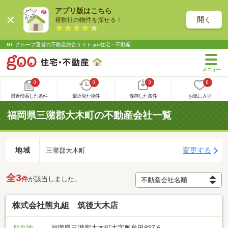
アプリ版はこちら
開く
複数社の物件を探せる！
NTTグループ運営の不動産総合サイト goo住宅・不動産
0
0
0
0
最近検索した条件
最近見た物件
保存した条件
お気に入り
福岡県三潴郡大木町の不動産会社一覧
地域
変更する
三潴郡大木町
全3
件
が該当しました。
株式会社熊丸組 筑後大木店
所在地
福岡県三潴郡大木町大字奥牟田827-6