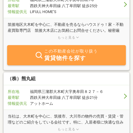
最寄駅
西鉄天神大牟田線 八丁牟田駅 徒歩25分
情報提供元
LIFULL HOME'S
筑後地区大木町を中心に、不動産を売るならハウスドゥ！家・不動
産買取専門店 筑後大木店にお気軽にお問合せください。秘密厳
守・迅速対応で土地・建物を少しでも高く、早くご売却できるよう
もっと見る
にサポートいたします。
この不動産会社が取り扱う
賃貸物件を探す
（株）熊丸組
所在地
福岡県三潴郡大木町大字奥牟田８２７－６
最寄駅
西鉄天神大牟田線 八丁牟田駅 徒歩21分
情報提供元
アットホーム
当社は、大木町を中心に、筑後市、大川市の物件の売買・賃貸・管
理などのご紹介をしている会社です。特に、入居者様に快適な住み
ごこちを提供するために、物件の管理に力を入れております。入居
もっと見る