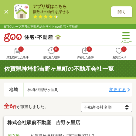
アプリ版はこちら
開く
複数社の物件を探せる！
NTTグループ運営の不動産総合サイト goo住宅・不動産
0
0
0
0
最近検索した条件
最近見た物件
保存した条件
お気に入り
佐賀県神埼郡吉野ヶ里町の不動産会社一覧
地域
変更する
神埼郡吉野ヶ里町
全6
件
が該当しました。
株式会社駅前不動産 吉野ヶ里店
所在地
佐賀県神埼郡吉野ヶ里町吉田2771-7