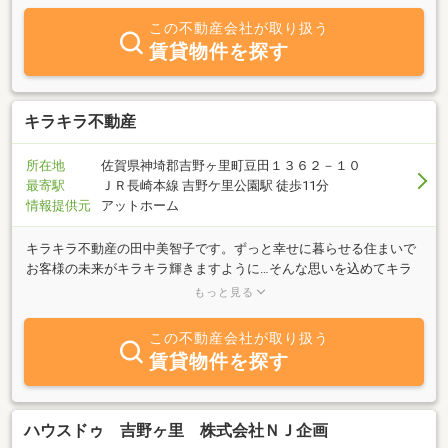
この不動産会社が取り扱う
賃貸物件を探す
キラキラ不動産
所在地
佐賀県神埼郡吉野ヶ里町豆田１３６２－１０
最寄駅
ＪＲ長崎本線 吉野ケ里公園駅 徒歩11分
情報提供元
アットホーム
キラキラ不動産の田中美智子です。ずっと幸せに暮らせる住まいで
お客様の未来がキラキラ輝きますように…そんな思いを込めてキラ
キラ不動産と名付けました。物件探しでご希望の条件を叶え、整理
もっと見る
収納＆ルームスタイリング、インテリアコーディネートなどで住ま
いを素敵に心地よくするアドバイスもしています☆’不動産業28年の
この不動産会社が取り扱う
キャリア、皆さまが「幸せ」でいられる住まいのお世話をするこの
賃貸物件を探す
仕事に、誇りを持って毎日頑張れています。リラックスした状態で
じっくりお話を伺えるように今の場所が店舗となり、予約制で応対
させていただいています。まずはお気軽にお問い合わせください。
ハウスドゥ 吉野ヶ里 株式会社ＮＪ企画