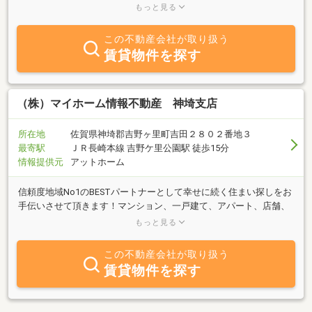
活動しております。アパート探しから土地売買、中古住宅、ｅｔ
もっと見る
ｃ・・・不動産に関することならなんでも御相談させていただきま
す！どうぞお気軽に御来店下さい！
この不動産会社が取り扱う
賃貸物件を探す
（株）マイホーム情報不動産 神埼支店
所在地
佐賀県神埼郡吉野ヶ里町吉田２８０２番地３
最寄駅
ＪＲ長崎本線 吉野ケ里公園駅 徒歩15分
情報提供元
アットホーム
信頼度地域No1のBESTパートナーとして幸せに続く住まい探しをお
手伝いさせて頂きます！マンション、一戸建て、アパート、店舗、
事務所からデザイナーズ物件やリノベーション物件など数多くの物
もっと見る
件を取り揃えております！敷金礼金ゼロ、仲介手数料無料、フリー
レント付きなど初期費用を抑えた物件探しもお任せください！親
この不動産会社が取り扱う
切・丁寧・笑顔で詳しい専門スタッフが、お客様の理想の住まいが
賃貸物件を探す
見つかりますよう県内9店舗直営でサポートさせて頂きます！お電
話やメールでもお気軽にお問合せください。スタッフ一同、皆様の
お越しを心よりお待ちしております！