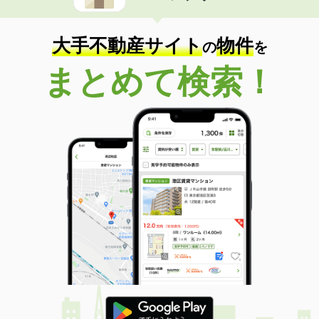
大手不動産サイト
物件
の
を
まとめて検索！