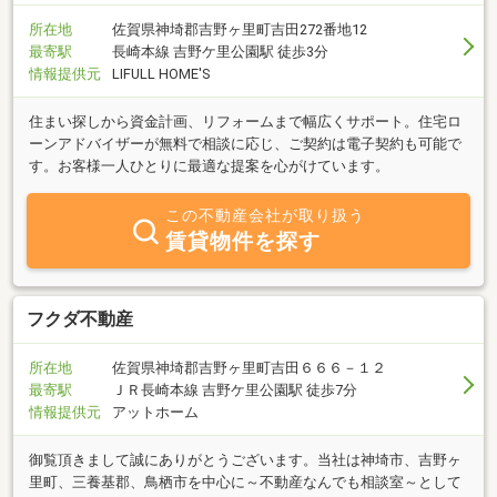
所在地
佐賀県神埼郡吉野ヶ里町吉田272番地12
最寄駅
長崎本線 吉野ケ里公園駅 徒歩3分
情報提供元
LIFULL HOME'S
住まい探しから資金計画、リフォームまで幅広くサポート。住宅ロ
ーンアドバイザーが無料で相談に応じ、ご契約は電子契約も可能で
す。お客様一人ひとりに最適な提案を心がけています。
この不動産会社が取り扱う
賃貸物件を探す
フクダ不動産
所在地
佐賀県神埼郡吉野ヶ里町吉田６６６－１２
最寄駅
ＪＲ長崎本線 吉野ケ里公園駅 徒歩7分
情報提供元
アットホーム
御覧頂きまして誠にありがとうございます。当社は神埼市、吉野ヶ
里町、三養基郡、鳥栖市を中心に～不動産なんでも相談室～として