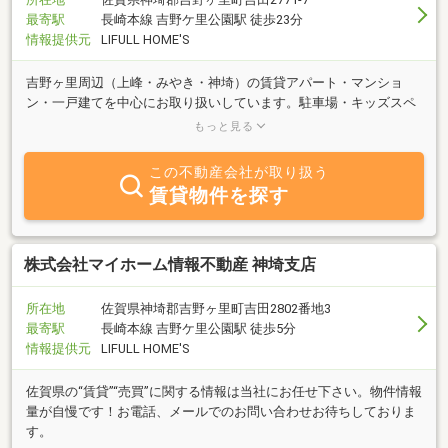
最寄駅
長崎本線 吉野ケ里公園駅 徒歩23分
情報提供元
LIFULL HOME'S
吉野ヶ里周辺（上峰・みやき・神埼）の賃貸アパート・マンショ
ン・一戸建てを中心にお取り扱いしています。駐車場・キッズスペ
ース完備でお子様連れのお客様も大歓迎です。親切・丁寧な対応を
もっと見る
心がけています。
この不動産会社が取り扱う
賃貸物件を探す
株式会社マイホーム情報不動産 神埼支店
所在地
佐賀県神埼郡吉野ヶ里町吉田2802番地3
最寄駅
長崎本線 吉野ケ里公園駅 徒歩5分
情報提供元
LIFULL HOME'S
佐賀県の“賃貸”“売買”に関する情報は当社にお任せ下さい。物件情報
量が自慢です！お電話、メールでのお問い合わせお待ちしておりま
す。