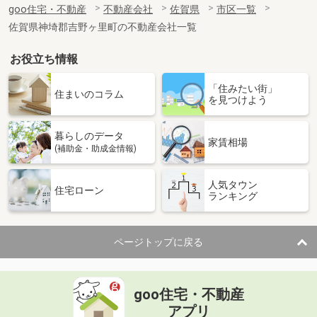
goo住宅・不動産
不動産会社
佐賀県
市区一覧
佐賀県神埼郡吉野ヶ里町の不動産会社一覧
お役立ち情報
「住みたい街」
住まいのコラム
を見つけよう
暮らしのデータ
家賃相場
(補助金・助成金情報)
人気タウン
住宅ローン
ランキング
ページトップに戻る
goo住宅・不動産
アプリ