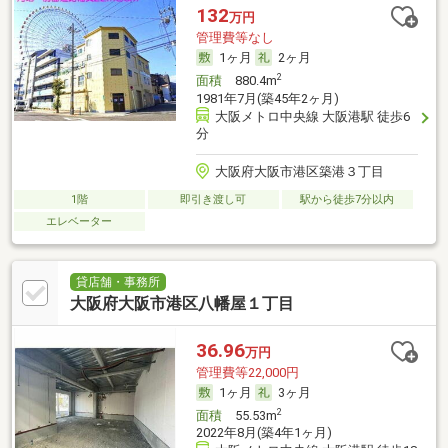
132
万円
管理費等なし
1ヶ月
2ヶ月
2
面積
880.4m
1981年7月(築45年2ヶ月)
大阪メトロ中央線 大阪港駅 徒歩6
分
大阪府大阪市港区築港３丁目
1階
即引き渡し可
駅から徒歩7分以内
エレベーター
貸店舗・事務所
大阪府大阪市港区八幡屋１丁目
36.96
万円
管理費等22,000円
1ヶ月
3ヶ月
2
面積
55.53m
2022年8月(築4年1ヶ月)