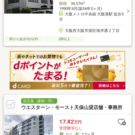
2
面積
36.57m
1990年4月(築36年5ヶ月)
大阪メトロ中央線 大阪港駅 徒歩5
分
大阪府大阪市港区海岸通２丁目
駅から徒歩5分以内
2階以上
貸店舗（建物一部）
ウエスターン・モースト天保山貸店舗・事務所
17.82
万円
管理費等なし
なし
2.2ヶ月