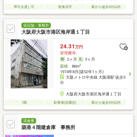
即引き渡し可
飲食店可
駅から徒歩5分以内
貸店舗・事務所
大阪府大阪市港区海岸通１丁目
24.31
万円
管理費等-
2ヶ月
3ヶ月
2
面積
86m
1974年8月(築52年1ヶ月)
大阪メトロ中央線 大阪港駅 徒歩5
分
大阪府大阪市港区海岸通１丁目
1階
駐車場(近隣含)
駅から徒歩5分以内
貸倉庫
築港４階建倉庫 事務所