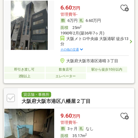
6.60
万円
管理費等-
6万円
6.60万円
2
面積
25m
1990年2月(築36年7ヶ月)
大阪メトロ中央線 大阪港駅 徒歩13
分
その他の交通
大阪府大阪市港区港晴３丁目
即引き渡し可
飲食店可
駅から徒歩10分以内
2階以上
エレベーター
貸店舗・事務所
大阪府大阪市港区八幡屋２丁目
9.60
万円
管理費等-
3ヶ月
なし
2
面積
35.17m