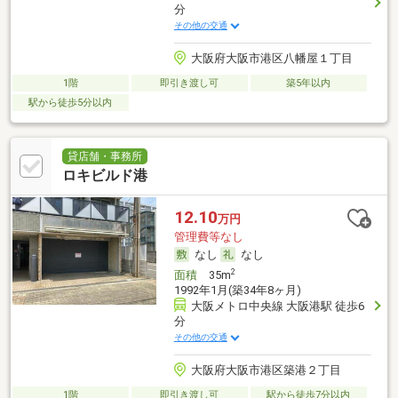
分
その他の交通
大阪府大阪市港区八幡屋１丁目
1階
即引き渡し可
築5年以内
駅から徒歩5分以内
貸店舗・事務所
ロキビルド港
12.10
万円
管理費等なし
なし
なし
2
面積
35m
1992年1月(築34年8ヶ月)
大阪メトロ中央線 大阪港駅 徒歩6
分
その他の交通
大阪府大阪市港区築港２丁目
1階
即引き渡し可
駅から徒歩7分以内