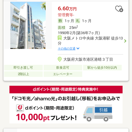
6.60
万円
管理費等-
1ヶ月
1ヶ月
2
面積
25m
1990年2月(築36年7ヶ月)
大阪メトロ中央線 大阪港駅 徒歩13
分
その他の交通
大阪府大阪市港区港晴３丁目
即引き渡し可
飲食店可
駅から徒歩10分以内
2階以上
エレベーター