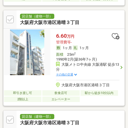
貸店舗（建物一部）
大阪府大阪市港区港晴３丁目
6.60
万円
管理費等-
1ヶ月
1ヶ月
2
面積
25m
1990年2月(築36年7ヶ月)
大阪メトロ中央線 大阪港駅 徒歩13
分
その他の交通
大阪府大阪市港区港晴３丁目
即引き渡し可
飲食店可
駅から徒歩10分以内
2階以上
エレベーター
貸店舗（建物一部）
大阪府大阪市港区港晴３丁目