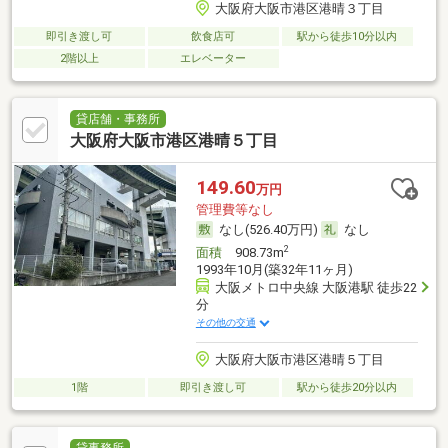
大阪府大阪市港区港晴３丁目
即引き渡し可
飲食店可
駅から徒歩10分以内
2階以上
エレベーター
貸店舗・事務所
大阪府大阪市港区港晴５丁目
149.60
万円
管理費等なし
なし(526.40万円)
なし
2
面積
908.73m
1993年10月(築32年11ヶ月)
大阪メトロ中央線 大阪港駅 徒歩22
分
その他の交通
大阪府大阪市港区港晴５丁目
1階
即引き渡し可
駅から徒歩20分以内