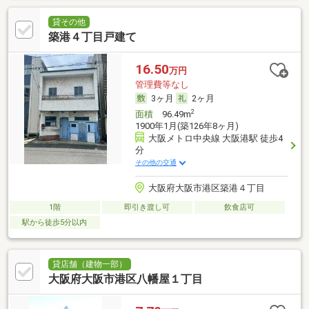
貸その他
築港４丁目戸建て
16.50
万円
管理費等なし
3ヶ月
2ヶ月
2
面積
96.49m
1900年1月(築126年8ヶ月)
大阪メトロ中央線 大阪港駅 徒歩4
分
その他の交通
大阪府大阪市港区築港４丁目
1階
即引き渡し可
飲食店可
駅から徒歩5分以内
貸店舗（建物一部）
大阪府大阪市港区八幡屋１丁目