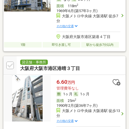
2
面積
118m
1969年6月(築57年3ヶ月)
大阪メトロ中央線 大阪港駅 徒歩7
分
その他の交通
大阪府大阪市港区築港４丁目
1階
即引き渡し可
駅から徒歩7分以内
貸店舗・事務所
大阪府大阪市港区港晴３丁目
6.60
万円
管理費等なし
1ヶ月
1ヶ月
2
面積
25m
1990年2月(築36年7ヶ月)
大阪メトロ中央線 大阪港駅 徒歩13
分
その他の交通