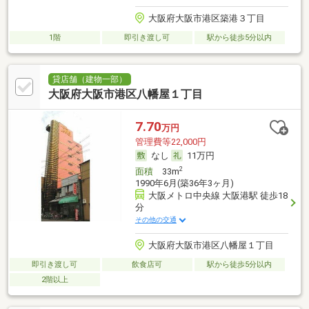
大阪府大阪市港区築港３丁目
1階
即引き渡し可
駅から徒歩5分以内
貸店舗（建物一部）
大阪府大阪市港区八幡屋１丁目
7.70
万円
管理費等22,000円
なし
11万円
2
面積
33m
1990年6月(築36年3ヶ月)
大阪メトロ中央線 大阪港駅 徒歩18
分
その他の交通
大阪府大阪市港区八幡屋１丁目
即引き渡し可
飲食店可
駅から徒歩5分以内
2階以上