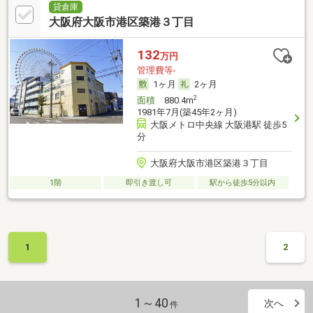
貸倉庫
大阪府大阪市港区築港３丁目
132
万円
管理費等-
1ヶ月
2ヶ月
2
面積
880.4m
1981年7月(築45年2ヶ月)
大阪メトロ中央線 大阪港駅 徒歩5
分
大阪府大阪市港区築港３丁目
1階
即引き渡し可
駅から徒歩5分以内
1
2
1～40
次へ
件