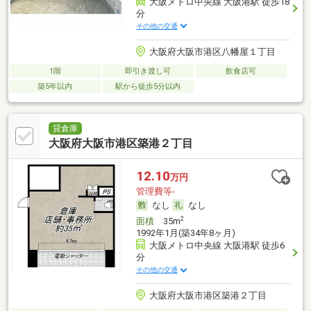
大阪メトロ中央線 大阪港駅 徒歩18
分
その他の交通
大阪府大阪市港区八幡屋１丁目
1階
即引き渡し可
飲食店可
築5年以内
駅から徒歩5分以内
貸倉庫
大阪府大阪市港区築港２丁目
12.10
万円
管理費等-
なし
なし
2
面積
35m
1992年1月(築34年8ヶ月)
大阪メトロ中央線 大阪港駅 徒歩6
分
その他の交通
大阪府大阪市港区築港２丁目