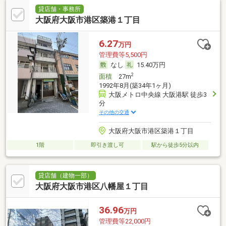
貸店舗・事務所
大阪府大阪市港区築港１丁目
6.27
万円
管理費等5,500円
なし
15.40万円
2
面積
27m
1992年8月(築34年1ヶ月)
大阪メトロ中央線 大阪港駅 徒歩3
分
その他の交通
大阪府大阪市港区築港１丁目
1階
即引き渡し可
駅から徒歩5分以内
貸店舗（建物一部）
大阪府大阪市港区八幡屋１丁目
36.96
万円
管理費等22,000円