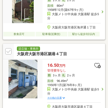
2ヶ月
2ヶ月
2
面積
80m
1958年12月(築67年9ヶ月)
大阪メトロ中央線 大阪港駅 徒歩5
分
大阪府大阪市港区海岸通１丁目
飲食店可
駐車場(近隣含)
駅から徒歩5分以内
貸店舗・事務所
大阪府大阪市港区築港４丁目
16.50
万円
管理費等なし
3ヶ月
2ヶ月
2
面積
96.49m
1950年1月(築76年8ヶ月)
大阪メトロ中央線 大阪港駅 徒歩5
分
その他の交通
大阪府大阪市港区築港４丁目