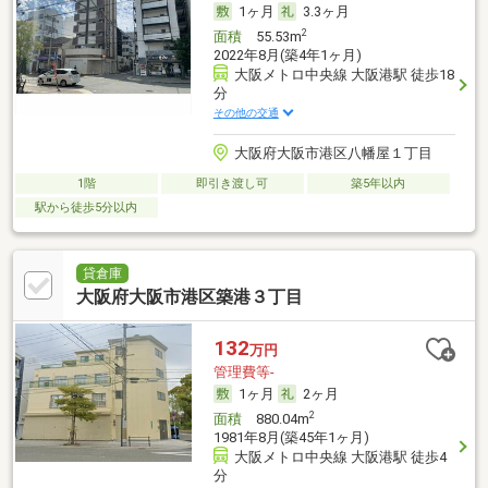
1ヶ月
3.3ヶ月
2
面積
55.53m
2022年8月(築4年1ヶ月)
大阪メトロ中央線 大阪港駅 徒歩18
分
その他の交通
大阪府大阪市港区八幡屋１丁目
1階
即引き渡し可
築5年以内
駅から徒歩5分以内
貸倉庫
大阪府大阪市港区築港３丁目
132
万円
管理費等-
1ヶ月
2ヶ月
2
面積
880.04m
1981年8月(築45年1ヶ月)
大阪メトロ中央線 大阪港駅 徒歩4
分