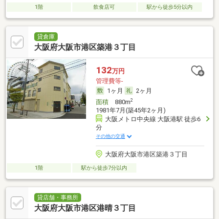
1階
飲食店可
駅から徒歩5分以内
貸倉庫
大阪府大阪市港区築港３丁目
132
万円
管理費等-
1ヶ月
2ヶ月
2
面積
880m
1981年7月(築45年2ヶ月)
大阪メトロ中央線 大阪港駅 徒歩6
分
その他の交通
大阪府大阪市港区築港３丁目
1階
駅から徒歩7分以内
貸店舗・事務所
大阪府大阪市港区港晴３丁目