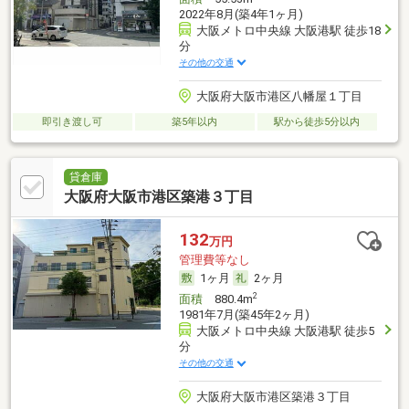
2022年8月(築4年1ヶ月)
大阪メトロ中央線 大阪港駅 徒歩18
分
その他の交通
大阪府大阪市港区八幡屋１丁目
即引き渡し可
築5年以内
駅から徒歩5分以内
貸倉庫
大阪府大阪市港区築港３丁目
132
万円
管理費等なし
1ヶ月
2ヶ月
2
面積
880.4m
1981年7月(築45年2ヶ月)
大阪メトロ中央線 大阪港駅 徒歩5
分
その他の交通
大阪府大阪市港区築港３丁目