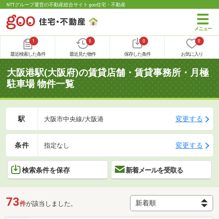
NTTグループ運営の不動産総合サイト goo住宅・不動産
1
0
0
0
最近検索した条件
最近見た物件
保存した条件
お気に入り
大阪港駅(大阪府)の賃貸店舗・賃貸事務所・月極
駐車場 物件一覧
駅
変更する
大阪市中央線/大阪港
条件
変更する
指定なし
検索条件を保存
新着メールを受取る
73
件
が該当しました。