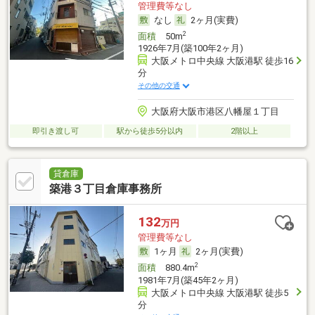
管理費等なし
なし
2ヶ月(実費)
2
面積
50m
1926年7月(築100年2ヶ月)
大阪メトロ中央線 大阪港駅 徒歩16
分
その他の交通
大阪府大阪市港区八幡屋１丁目
即引き渡し可
駅から徒歩5分以内
2階以上
貸倉庫
築港３丁目倉庫事務所
132
万円
管理費等なし
1ヶ月
2ヶ月(実費)
2
面積
880.4m
1981年7月(築45年2ヶ月)
大阪メトロ中央線 大阪港駅 徒歩5
分