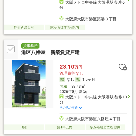
大阪メトロ中央線 大阪港駅 徒歩6
分
大阪府大阪市港区築港３丁目
即引き渡し可
駅から徒歩7分以内
貸事務所
港区八幡屋 新築賃貸戸建
23.10
万円
管理費等なし
なし
1.5ヶ月
2
面積
83.43m
2026年8月 新築
大阪メトロ中央線 大阪港駅 徒歩18
分
その他の交通
大阪府大阪市港区八幡屋４丁目
1階
築1年以内
駅から徒歩20分以内