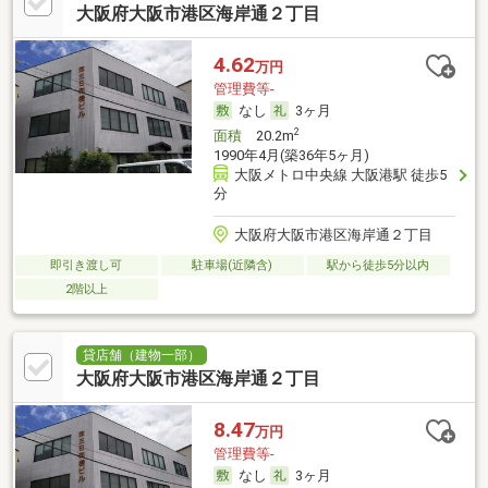
大阪府大阪市港区海岸通２丁目
4.62
万円
管理費等-
なし
3ヶ月
2
面積
20.2m
1990年4月(築36年5ヶ月)
大阪メトロ中央線 大阪港駅 徒歩5
分
大阪府大阪市港区海岸通２丁目
即引き渡し可
駐車場(近隣含)
駅から徒歩5分以内
2階以上
貸店舗（建物一部）
大阪府大阪市港区海岸通２丁目
8.47
万円
管理費等-
なし
3ヶ月