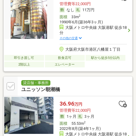
管理費等22,000円
なし
11万円
2
面積
33m
1990年6月(築36年3ヶ月)
大阪メトロ中央線 大阪港駅 徒歩18
分
その他の交通
大阪府大阪市港区八幡屋１丁目
即引き渡し可
飲食店可
駅から徒歩5分以内
2階以上
エレベーター
貸店舗・事務所
ユニッソン朝潮橋
36.96
万円
管理費等22,000円
1ヶ月
3ヶ月
2
面積
55.53m
2022年8月(築4年1ヶ月)
大阪メトロ中央線 大阪港駅 徒歩18