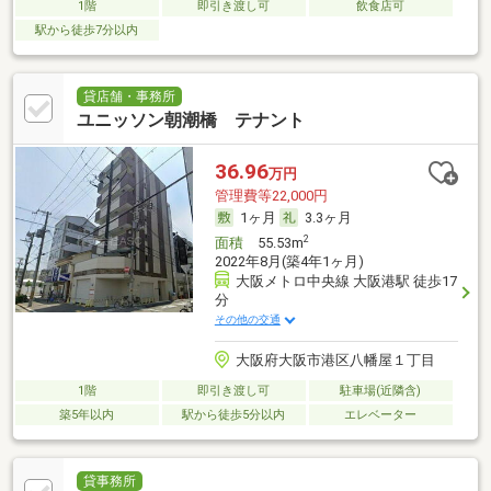
1階
即引き渡し可
飲食店可
駅から徒歩7分以内
貸店舗・事務所
ユニッソン朝潮橋 テナント
36.96
万円
管理費等22,000円
1ヶ月
3.3ヶ月
2
面積
55.53m
2022年8月(築4年1ヶ月)
大阪メトロ中央線 大阪港駅 徒歩17
分
その他の交通
大阪府大阪市港区八幡屋１丁目
1階
即引き渡し可
駐車場(近隣含)
築5年以内
駅から徒歩5分以内
エレベーター
貸事務所