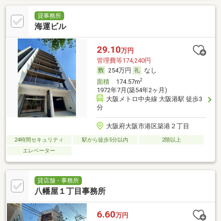
貸事務所
海運ビル
29.10
万円
管理費等174,240円
254万円
なし
2
面積
174.57m
1972年7月(築54年2ヶ月)
大阪メトロ中央線 大阪港駅 徒歩3
分
大阪府大阪市港区築港２丁目
24時間セキュリティ
駅から徒歩5分以内
2階以上
エレベーター
貸店舗・事務所
八幡屋１丁目事務所
6.60
万円