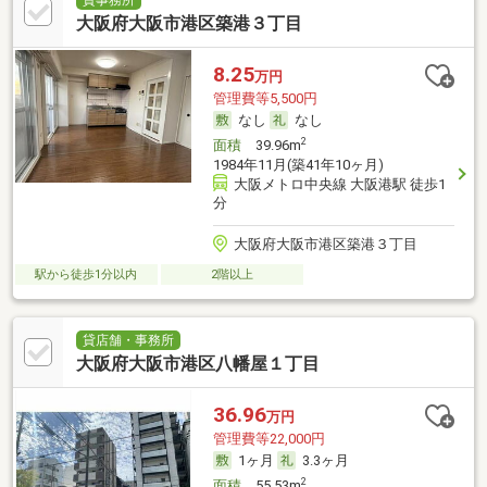
貸事務所
大阪府大阪市港区築港３丁目
8.25
万円
管理費等5,500円
なし
なし
2
面積
39.96m
1984年11月(築41年10ヶ月)
大阪メトロ中央線 大阪港駅 徒歩1
分
大阪府大阪市港区築港３丁目
駅から徒歩1分以内
2階以上
貸店舗・事務所
大阪府大阪市港区八幡屋１丁目
36.96
万円
管理費等22,000円
1ヶ月
3.3ヶ月
2
面積
55.53m