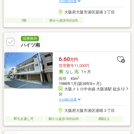
その他の交通
大阪府大阪市港区築港３丁目
1階
駅から徒歩5分以内
貸事務所
ハイツ南
6.60
万円
管理費等11,000円
なし
1ヶ月
2
面積
45m
1988年1月(築38年8ヶ月)
大阪メトロ中央線 大阪港駅 徒歩12
分
その他の交通
大阪府大阪市港区港晴３丁目
即引き渡し可
駅から徒歩10分以内
2階以上