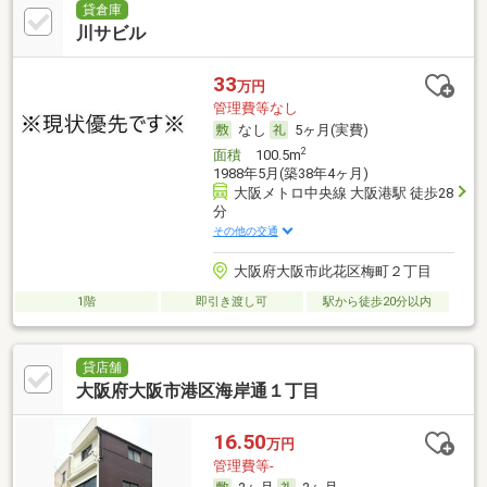
貸倉庫
川サビル
33
万円
管理費等なし
なし
5ヶ月(実費)
2
面積
100.5m
1988年5月(築38年4ヶ月)
大阪メトロ中央線 大阪港駅 徒歩28
分
その他の交通
大阪府大阪市此花区梅町２丁目
1階
即引き渡し可
駅から徒歩20分以内
貸店舗
大阪府大阪市港区海岸通１丁目
16.50
万円
管理費等-