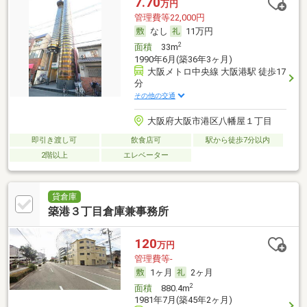
7.70
万円
管理費等22,000円
なし
11万円
2
面積
33m
1990年6月(築36年3ヶ月)
大阪メトロ中央線 大阪港駅 徒歩17
分
その他の交通
大阪府大阪市港区八幡屋１丁目
即引き渡し可
飲食店可
駅から徒歩7分以内
2階以上
エレベーター
貸倉庫
築港３丁目倉庫兼事務所
120
万円
管理費等-
1ヶ月
2ヶ月
2
面積
880.4m
1981年7月(築45年2ヶ月)