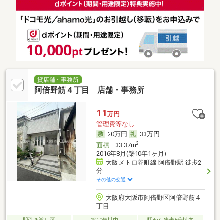
貸店舗・事務所
阿倍野筋４丁目 店舗・事務所
11
万円
管理費等なし
20万円
33万円
2
面積
33.37m
2016年8月(築10年1ヶ月)
大阪メトロ谷町線 阿倍野駅 徒歩2
分
その他の交通
大阪府大阪市阿倍野区阿倍野筋４
丁目
即引き渡し可
築10年以内
駅から徒歩5分以内