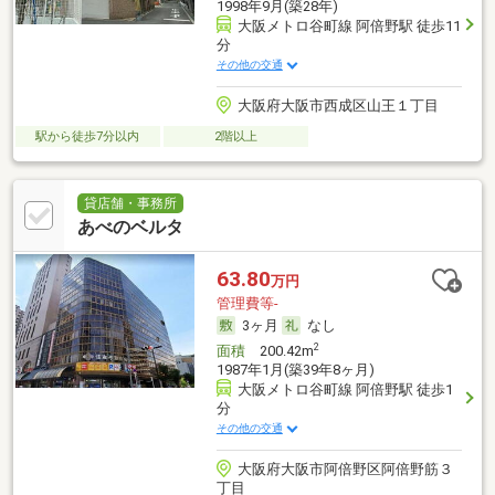
1998年9月(築28年)
大阪メトロ谷町線 阿倍野駅 徒歩11
分
その他の交通
大阪府大阪市西成区山王１丁目
駅から徒歩7分以内
2階以上
貸店舗・事務所
あべのベルタ
63.80
万円
管理費等-
3ヶ月
なし
2
面積
200.42m
1987年1月(築39年8ヶ月)
大阪メトロ谷町線 阿倍野駅 徒歩1
分
その他の交通
大阪府大阪市阿倍野区阿倍野筋３
丁目