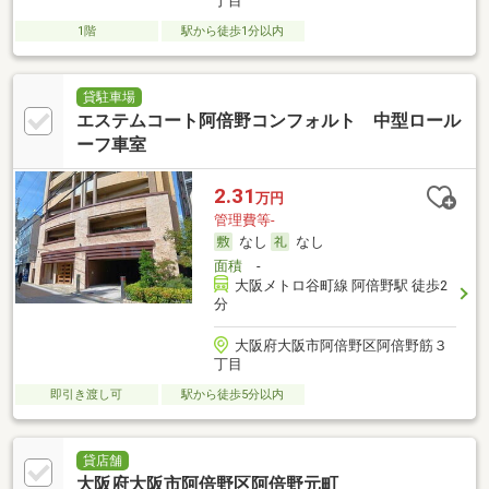
丁目
1階
駅から徒歩1分以内
貸駐車場
エステムコート阿倍野コンフォルト 中型ロール
ーフ車室
2.31
万円
管理費等-
なし
なし
面積
-
大阪メトロ谷町線 阿倍野駅 徒歩2
分
大阪府大阪市阿倍野区阿倍野筋３
丁目
即引き渡し可
駅から徒歩5分以内
貸店舗
大阪府大阪市阿倍野区阿倍野元町