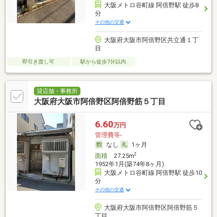
大阪メトロ谷町線 阿倍野駅 徒歩8
分
その他の交通
大阪府大阪市阿倍野区共立通１丁
目
即引き渡し可
駅から徒歩7分以内
貸店舗・事務所
大阪府大阪市阿倍野区阿倍野筋５丁目
6.60
万円
管理費等-
なし
1ヶ月
2
面積
27.25m
1952年1月(築74年8ヶ月)
大阪メトロ谷町線 阿倍野駅 徒歩10
分
その他の交通
大阪府大阪市阿倍野区阿倍野筋５
丁目