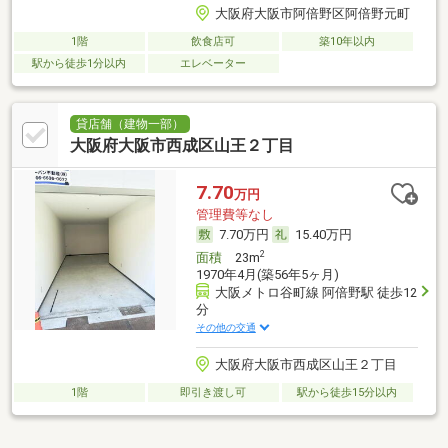
大阪府大阪市阿倍野区阿倍野元町
1階
飲食店可
築10年以内
駅から徒歩1分以内
エレベーター
貸店舗（建物一部）
大阪府大阪市西成区山王２丁目
7.70
万円
管理費等なし
7.70万円
15.40万円
2
面積
23m
1970年4月(築56年5ヶ月)
大阪メトロ谷町線 阿倍野駅 徒歩12
分
その他の交通
大阪府大阪市西成区山王２丁目
1階
即引き渡し可
駅から徒歩15分以内