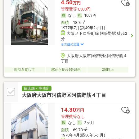
4.50
万円
管理費等1,500円
なし
10万円
2
面積
18.7m
1977年7月(築49年2ヶ月)
大阪メトロ谷町線 阿倍野駅 徒歩2
分
その他の交通
大阪府大阪市阿倍野区阿倍野筋４
丁目
即引き渡し可
駅から徒歩5分以内
2階以上
貸店舗・事務所
大阪府大阪市阿倍野区阿倍野筋４丁目
14.30
万円
管理費等なし
なし
2ヶ月
2
面積
69.78m
1970年4月(築56年5ヶ月)