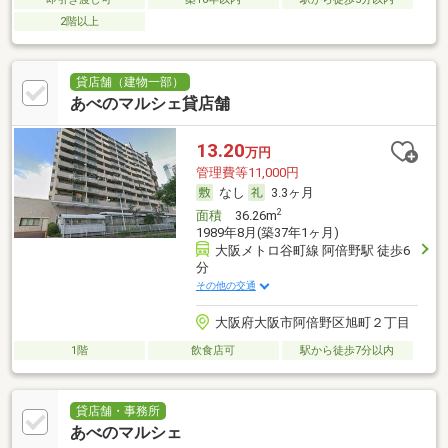
2階以上
貸店舗（建物一部）
あべのマルシェ貸店舗
13.20
万円
管理費等11,000円
なし
3.3ヶ月
2
面積
36.26m
1989年8月(築37年1ヶ月)
大阪メトロ谷町線 阿倍野駅 徒歩6
分
その他の交通
大阪府大阪市阿倍野区旭町２丁目
1階
飲食店可
駅から徒歩7分以内
貸店舗・事務所
あべのマルシェ