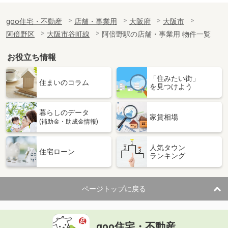
goo住宅・不動産
店舗・事業用
大阪府
大阪市
阿倍野区
大阪市谷町線
阿倍野駅の店舗・事業用 物件一覧
お役立ち情報
「住みたい街」
住まいのコラム
を見つけよう
暮らしのデータ
家賃相場
(補助金・助成金情報)
人気タウン
住宅ローン
ランキング
ページトップに戻る
goo住宅・不動産