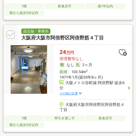
1階
飲食店可
築1年以内
駅から徒歩5分以内
貸店舗・事務所
大阪府大阪市阿倍野区阿倍野筋４丁目
24
万円
管理費等なし
なし
2ヶ月
2
面積
103.54m
1971年1月(築55年8ヶ月)
大阪メトロ谷町線 阿倍野駅 徒歩6
分
その他の交通
大阪府大阪市阿倍野区阿倍野筋４
丁目
1階
即引き渡し可
飲食店可
駅から徒歩5分以内