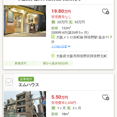
19.80
万円
管理費等なし
20万円
55万円
2
面積
132m
2000年4月(築26年5ヶ月)
大阪メトロ谷町線 阿倍野駅 徒歩11
分
その他の交通
大阪府大阪市阿倍野区阿倍野元町
飲食店可
駅から徒歩5分以内
貸事務所
エムハウス
5.50
万円
管理費等3,300円
1ヶ月
2ヶ月
2
面積
18m