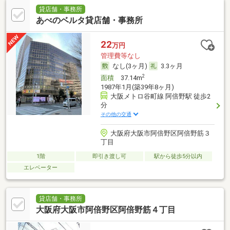
貸店舗・事務所
あべのベルタ貸店舗・事務所
22
万円
管理費等なし
なし(3ヶ月)
3.3ヶ月
2
面積
37.14m
1987年1月(築39年8ヶ月)
大阪メトロ谷町線 阿倍野駅 徒歩2
分
その他の交通
大阪府大阪市阿倍野区阿倍野筋３
丁目
1階
即引き渡し可
駅から徒歩5分以内
エレベーター
貸店舗・事務所
大阪府大阪市阿倍野区阿倍野筋４丁目