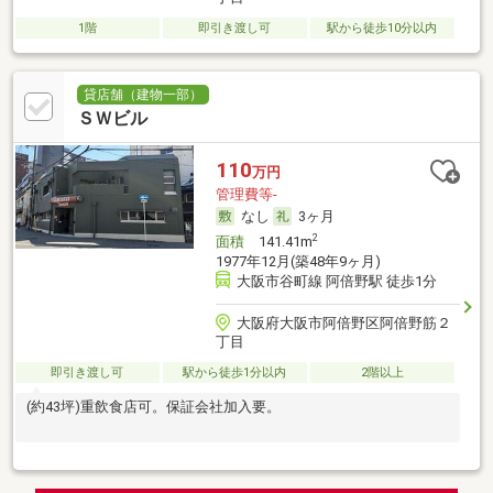
1階
即引き渡し可
駅から徒歩10分以内
貸店舗（建物一部）
ＳＷビル
110
万円
管理費等-
なし
3ヶ月
2
面積
141.41m
1977年12月(築48年9ヶ月)
大阪市谷町線 阿倍野駅 徒歩1分
大阪府大阪市阿倍野区阿倍野筋２
丁目
即引き渡し可
駅から徒歩1分以内
2階以上
(約43坪)重飲食店可。保証会社加入要。