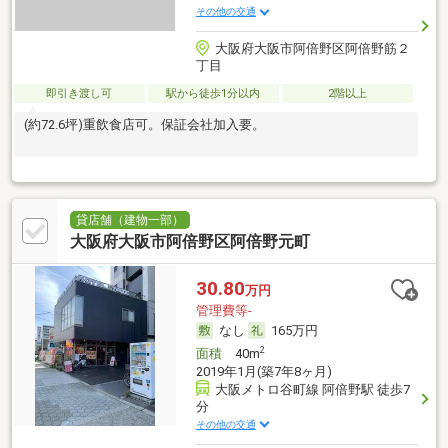
その他の交通
大阪府大阪市阿倍野区阿倍野筋２
丁目
即引き渡し可
駅から徒歩1分以内
2階以上
(約72.6坪)重飲食店可。保証会社加入要。
貸店舗（建物一部）
大阪府大阪市阿倍野区阿倍野元町
30.80
万円
管理費等-
なし
165万円
2
面積
40m
2019年1月(築7年8ヶ月)
大阪メトロ谷町線 阿倍野駅 徒歩7
分
その他の交通