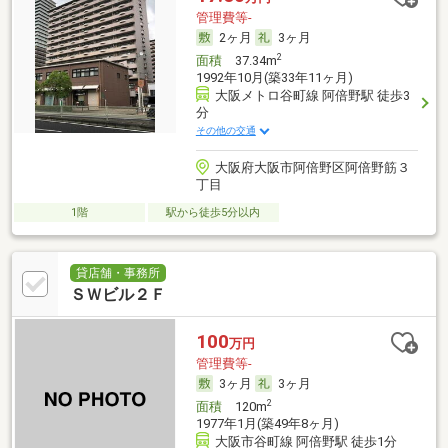
管理費等-
2ヶ月
3ヶ月
2
面積
37.34m
1992年10月(築33年11ヶ月)
大阪メトロ谷町線 阿倍野駅 徒歩3
分
その他の交通
大阪府大阪市阿倍野区阿倍野筋３
丁目
1階
駅から徒歩5分以内
貸店舗・事務所
ＳＷビル２Ｆ
100
万円
管理費等-
3ヶ月
3ヶ月
2
面積
120m
1977年1月(築49年8ヶ月)
大阪市谷町線 阿倍野駅 徒歩1分