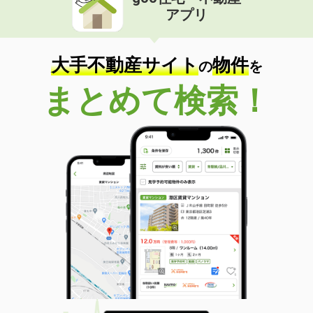
アプリ
大手不動産サイト
物件
の
を
まとめて検索！