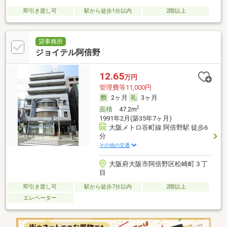
即引き渡し可
駅から徒歩1分以内
2階以上
貸事務所
ジョイテル阿倍野
12.65
万円
管理費等11,000円
2ヶ月
3ヶ月
2
面積
47.2m
1991年2月(築35年7ヶ月)
大阪メトロ谷町線 阿倍野駅 徒歩6
分
その他の交通
大阪府大阪市阿倍野区松崎町３丁
目
即引き渡し可
駅から徒歩7分以内
2階以上
エレベーター