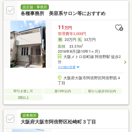
貸店舗・事務所
各種事務所 美容系サロン等におすすめ
11
万円
管理費等3,000円
20万円
33万円
2
面積
33.37m
2016年8月(築10年1ヶ月)
大阪メトロ谷町線 阿倍野駅 徒歩2
分
その他の交通
大阪府大阪市阿倍野区阿倍野筋４
丁目
即引き渡し可
築10年以内
駅から徒歩5分以内
2階以上
貸事務所
大阪府大阪市阿倍野区松崎町３丁目