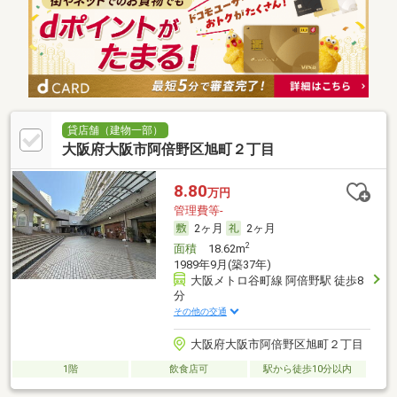
貸店舗（建物一部）
大阪府大阪市阿倍野区旭町２丁目
8.80
万円
管理費等-
2ヶ月
2ヶ月
2
面積
18.62m
1989年9月(築37年)
大阪メトロ谷町線 阿倍野駅 徒歩8
分
その他の交通
大阪府大阪市阿倍野区旭町２丁目
1階
飲食店可
駅から徒歩10分以内