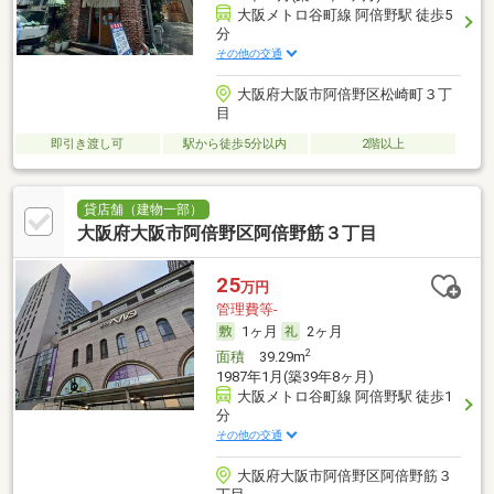
大阪メトロ谷町線 阿倍野駅 徒歩5
分
その他の交通
大阪府大阪市阿倍野区松崎町３丁
目
即引き渡し可
駅から徒歩5分以内
2階以上
貸店舗（建物一部）
大阪府大阪市阿倍野区阿倍野筋３丁目
25
万円
管理費等-
1ヶ月
2ヶ月
2
面積
39.29m
1987年1月(築39年8ヶ月)
大阪メトロ谷町線 阿倍野駅 徒歩1
分
その他の交通
大阪府大阪市阿倍野区阿倍野筋３