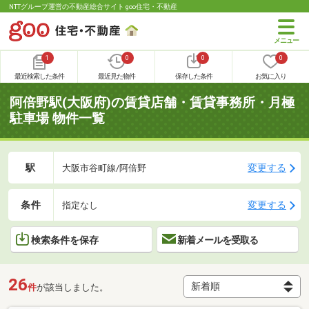
NTTグループ運営の不動産総合サイト goo住宅・不動産
1
0
0
0
最近検索した条件
最近見た物件
保存した条件
お気に入り
阿倍野駅(大阪府)の賃貸店舗・賃貸事務所・月極
駐車場 物件一覧
駅
変更する
大阪市谷町線/阿倍野
条件
変更する
指定なし
検索条件を保存
新着メールを受取る
26
件
が該当しました。