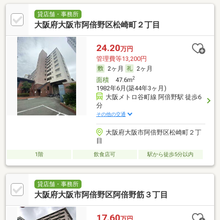
貸店舗・事務所
大阪府大阪市阿倍野区松崎町２丁目
24.20
万円
管理費等13,200円
2ヶ月
2ヶ月
2
面積
47.6m
1982年6月(築44年3ヶ月)
大阪メトロ谷町線 阿倍野駅 徒歩6
分
その他の交通
大阪府大阪市阿倍野区松崎町２丁
目
1階
飲食店可
駅から徒歩5分以内
貸店舗・事務所
大阪府大阪市阿倍野区阿倍野筋３丁目
17.60
万円