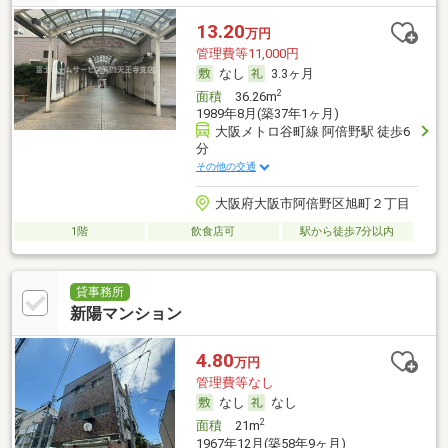
13.20
万円
管理費等11,000円
なし
3.3ヶ月
2
面積
36.26m
1989年8月(築37年1ヶ月)
大阪メトロ谷町線 阿倍野駅 徒歩6
分
その他の交通
大阪府大阪市阿倍野区旭町２丁目
1階
飲食店可
駅から徒歩7分以内
貸事務所
新陽マンション
4.80
万円
管理費等なし
なし
なし
2
面積
21m
1967年12月(築58年9ヶ月)