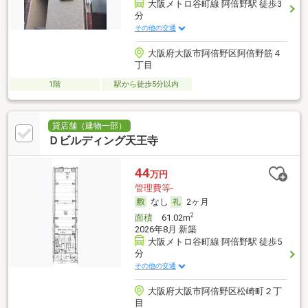
大阪メトロ谷町線 阿倍野駅 徒歩3
分
その他の交通
大阪府大阪市阿倍野区阿倍野筋４
丁目
1階
駅から徒歩5分以内
貸店舗（建物一部）
Ｄビルディング天王寺
44
万円
管理費等-
なし
2ヶ月
2
面積
61.02m
2026年8月 新築
大阪メトロ谷町線 阿倍野駅 徒歩5
分
その他の交通
大阪府大阪市阿倍野区松崎町２丁
目