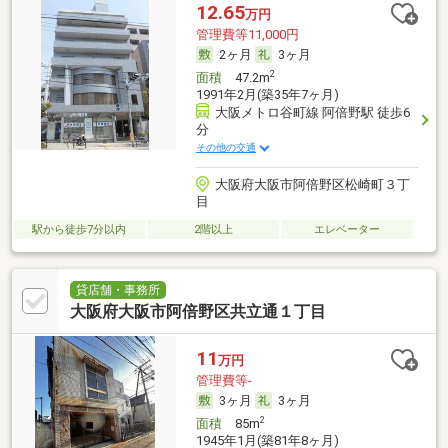
12.65
万円
管理費等11,000円
2ヶ月
3ヶ月
2
面積
47.2m
1991年2月(築35年7ヶ月)
大阪メトロ谷町線 阿倍野駅 徒歩6
分
その他の交通
大阪府大阪市阿倍野区松崎町３丁
目
駅から徒歩7分以内
2階以上
エレベーター
貸店舗・事務所
大阪府大阪市阿倍野区共立通１丁目
11
万円
管理費等-
3ヶ月
3ヶ月
2
面積
85m
1945年1月(築81年8ヶ月)