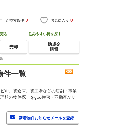
0
0
存した検索条件
お気に入り
売る
住みやすい街を探す
助成金
売却
情報
覧
物件一覧
貸ビル、貸倉庫、貸工場などの店舗・事業
理想の物件探しをgoo住宅・不動産がサ