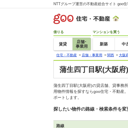
NTTグループ運営の不動産総合サイト goo
借りる
マンションを買う
店舗･
賃貸
新築
中
事業用
住宅・不動産
>
店舗・事業用
>
関西
>
大阪
蒲生四丁目駅(大阪府
蒲生四丁目駅(大阪府)の貸店舗、貸事
用物件情報を探すならgoo住宅・不動産
ポートします。
探したい物件の路線・検索条件を変
路線