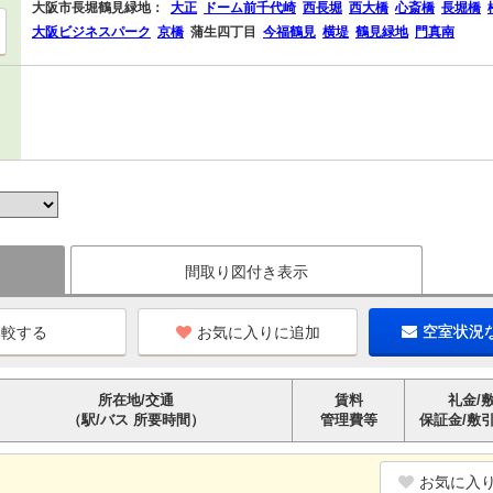
大阪市長堀鶴見緑地：
大正
ドーム前千代崎
西長堀
西大橋
心斎橋
長堀橋
大阪ビジネスパーク
京橋
蒲生四丁目
今福鶴見
横堤
鶴見緑地
門真南
間取り図付き表示
お気に入りに追加
空室状況
所在地/交通
賃料
礼金/
（駅/バス 所要時間）
管理費等
保証金/敷
お気に入