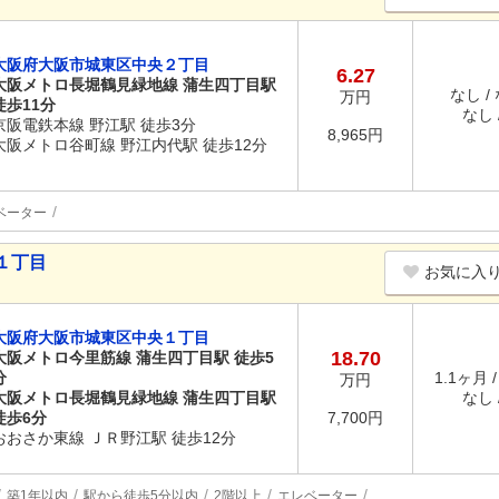
大阪府大阪市城東区中央２丁目
6.27
大阪メトロ長堀鶴見緑地線 蒲生四丁目駅
なし /
万円
徒歩11分
なし /
京阪電鉄本線 野江駅 徒歩3分
8,965円
大阪メトロ谷町線 野江内代駅 徒歩12分
ベーター
１丁目
お気に入
大阪府大阪市城東区中央１丁目
18.70
大阪メトロ今里筋線 蒲生四丁目駅 徒歩5
分
1.1ヶ月 
万円
大阪メトロ長堀鶴見緑地線 蒲生四丁目駅
なし /
徒歩6分
7,700円
おおさか東線 ＪＲ野江駅 徒歩12分
築1年以内
駅から徒歩5分以内
2階以上
エレベーター