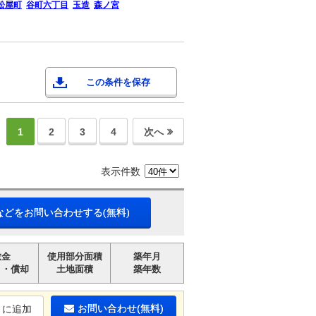
松屋町
谷町六丁目
玉造
森ノ宮
この条件を保存
1
2
3
4
次へ
表示件数
などをお問い合わせする(無料)
敷金
使用部分面積
築年月
引・償却
土地面積
築年数
お問い合わせ(無料)
りに追加