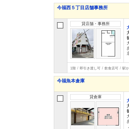
今福西５丁目店舗事務所
貸店舗・事務所
1階
即引き渡し可
飲食店可
駅か
今福魚本倉庫
貸倉庫