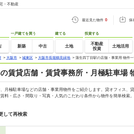
住宅・不動産
0
最近見た物件
保
一戸建てを買う
建てる
投資する
不動産
古
新築
中古
土地
土地活用
投資
府
>
大阪市
>
城東区
>
大阪市長堀鶴見緑地
>
蒲生四丁目駅の店舗・事業用 物件一
)の賃貸店舗・賃貸事務所・月極駐車場 
務所、月極駐車場などの店舗・事業用物件をご紹介します。貸オフィス、
。賃料・広さ・間取り・写真・人気のこだわり条件から物件を簡単検索。
更して再検索