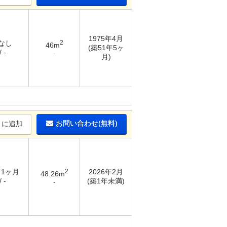
1975年4月
 なし
2
46m
(築51年5ヶ
 -
-
月)
お問い合わせ(無料)
りに追加
/ 1ヶ月
2
2026年2月
48.26m
 -
(築1年未満)
-