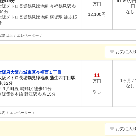
徒歩15分
41.80万円
万円
大阪メトロ長堀鶴見緑地線 今福鶴見駅 徒
円
歩1分
なし /
12,100円
大阪メトロ長堀鶴見緑地線 横堤駅 徒歩15
分
2階以上
エレベーター
お気に入
大阪府大阪市城東区今福西１丁目
11
大阪メトロ長堀鶴見緑地線 蒲生四丁目駅
1ヶ月 /
万円
徒歩2分
なし /
ＪＲ片町線 鴫野駅 徒歩11分
なし
京阪電鉄本線 野江駅 徒歩15分
以内
エレベーター
お気に入