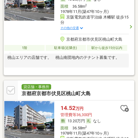
2
面積
36.58m
1978年11月(築47年10ヶ月)
京阪電気鉄道宇治線 木幡駅 徒歩15
分
その他の交通
京都府京都市伏見区桃山町大島
1階
駐車場(近隣含)
駅から徒歩15分以内
桃山エリアの店舗です。 桃山南団地内のテナント募集です。
貸店舗・事務所
京都府京都市伏見区桃山町大島
14.52
万円
管理費等36,300円
13.20万円
なし
2
面積
36.58m
1978年11月(築47年10ヶ月)