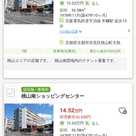
13.20万円
なし
2
面積
36.58m
1978年11月(築47年10ヶ月)
京阪電気鉄道宇治線 木幡駅 徒歩15
分
その他の交通
京都府京都市伏見区桃山町大島
1階
駐車場(近隣含)
駅から徒歩15分以内
桃山エリアの店舗です。 桃山南団地内のテナント募集です。
貸店舗・事務所
桃山南ショッピングセンター
14.52
万円
管理費等36,300円
13.20万円
なし
2
面積
36.58m
1978年11月(築47年10ヶ月)