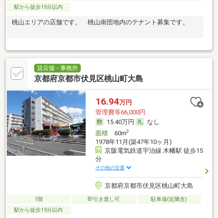
駅から徒歩15分以内
桃山エリアの店舗です。 桃山南団地内のテナント募集です。
貸店舗・事務所
京都府京都市伏見区桃山町大島
16.94
万円
管理費等66,000円
15.40万円
なし
2
面積
60m
1978年11月(築47年10ヶ月)
京阪電気鉄道宇治線 木幡駅 徒歩15
分
その他の交通
京都府京都市伏見区桃山町大島
1階
即引き渡し可
駐車場(近隣含)
駅から徒歩15分以内