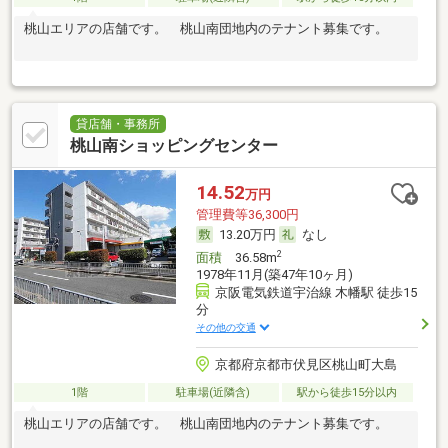
桃山エリアの店舗です。 桃山南団地内のテナント募集です。
貸店舗・事務所
桃山南ショッピングセンター
14.52
万円
管理費等36,300円
13.20万円
なし
2
面積
36.58m
1978年11月(築47年10ヶ月)
京阪電気鉄道宇治線 木幡駅 徒歩15
分
その他の交通
京都府京都市伏見区桃山町大島
1階
駐車場(近隣含)
駅から徒歩15分以内
桃山エリアの店舗です。 桃山南団地内のテナント募集です。