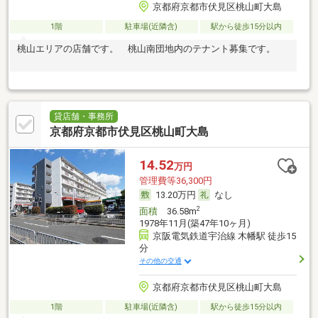
京都府京都市伏見区桃山町大島
1階
駐車場(近隣含)
駅から徒歩15分以内
桃山エリアの店舗です。 桃山南団地内のテナント募集です。
貸店舗・事務所
京都府京都市伏見区桃山町大島
14.52
万円
管理費等36,300円
13.20万円
なし
2
面積
36.58m
1978年11月(築47年10ヶ月)
京阪電気鉄道宇治線 木幡駅 徒歩15
分
その他の交通
京都府京都市伏見区桃山町大島
1階
駐車場(近隣含)
駅から徒歩15分以内