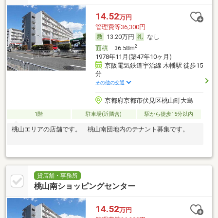
14.52
万円
管理費等36,300円
13.20万円
なし
2
面積
36.58m
1978年11月(築47年10ヶ月)
京阪電気鉄道宇治線 木幡駅 徒歩15
分
その他の交通
京都府京都市伏見区桃山町大島
1階
駐車場(近隣含)
駅から徒歩15分以内
桃山エリアの店舗です。 桃山南団地内のテナント募集です。
貸店舗・事務所
桃山南ショッピングセンター
14.52
万円