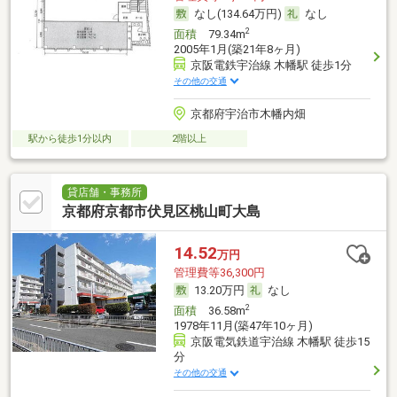
なし(134.64万円)
なし
2
面積
79.34m
2005年1月(築21年8ヶ月)
京阪電鉄宇治線 木幡駅 徒歩1分
その他の交通
京都府宇治市木幡内畑
駅から徒歩1分以内
2階以上
貸店舗・事務所
京都府京都市伏見区桃山町大島
14.52
万円
管理費等36,300円
13.20万円
なし
2
面積
36.58m
1978年11月(築47年10ヶ月)
京阪電気鉄道宇治線 木幡駅 徒歩15
分
その他の交通