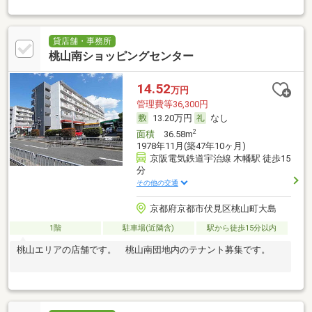
貸店舗・事務所
桃山南ショッピングセンター
14.52
万円
管理費等36,300円
13.20万円
なし
2
面積
36.58m
1978年11月(築47年10ヶ月)
京阪電気鉄道宇治線 木幡駅 徒歩15
分
その他の交通
京都府京都市伏見区桃山町大島
1階
駐車場(近隣含)
駅から徒歩15分以内
桃山エリアの店舗です。 桃山南団地内のテナント募集です。