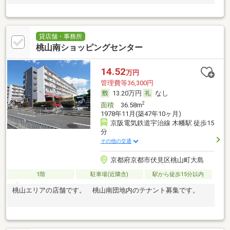
貸店舗・事務所
桃山南ショッピングセンター
14.52
万円
管理費等36,300円
13.20万円
なし
2
面積
36.58m
1978年11月(築47年10ヶ月)
京阪電気鉄道宇治線 木幡駅 徒歩15
分
その他の交通
京都府京都市伏見区桃山町大島
1階
駐車場(近隣含)
駅から徒歩15分以内
桃山エリアの店舗です。 桃山南団地内のテナント募集です。