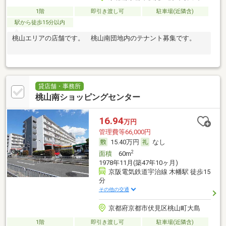
1階
即引き渡し可
駐車場(近隣含)
駅から徒歩15分以内
桃山エリアの店舗です。 桃山南団地内のテナント募集です。
貸店舗・事務所
桃山南ショッピングセンター
16.94
万円
管理費等66,000円
15.40万円
なし
2
面積
60m
1978年11月(築47年10ヶ月)
京阪電気鉄道宇治線 木幡駅 徒歩15
分
その他の交通
京都府京都市伏見区桃山町大島
1階
即引き渡し可
駐車場(近隣含)