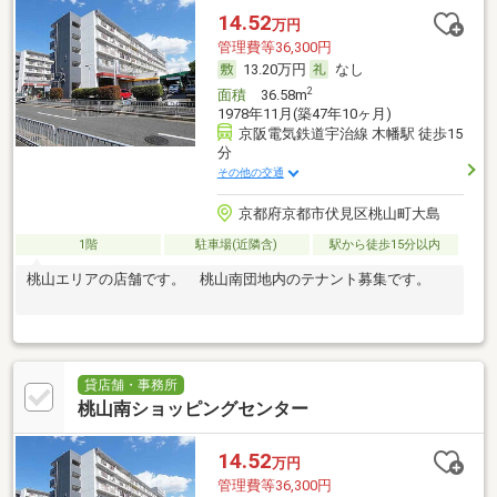
14.52
万円
管理費等36,300円
13.20万円
なし
2
面積
36.58m
1978年11月(築47年10ヶ月)
京阪電気鉄道宇治線 木幡駅 徒歩15
分
その他の交通
京都府京都市伏見区桃山町大島
1階
駐車場(近隣含)
駅から徒歩15分以内
桃山エリアの店舗です。 桃山南団地内のテナント募集です。
貸店舗・事務所
桃山南ショッピングセンター
14.52
万円
管理費等36,300円