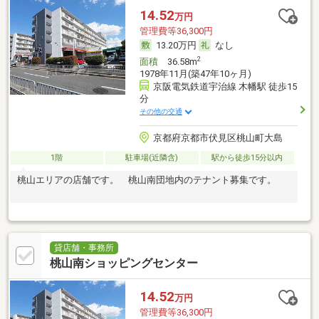
14.52
万円
管理費等36,300円
13.20万円
なし
2
面積
36.58m
1978年11月(築47年10ヶ月)
京阪電気鉄道宇治線 木幡駅 徒歩15
分
その他の交通
京都府京都市伏見区桃山町大島
1階
駐車場(近隣含)
駅から徒歩15分以内
桃山エリアの店舗です。 桃山南団地内のテナント募集です。
貸店舗・事務所
桃山南ショッピングセンター
14.52
万円
管理費等36,300円