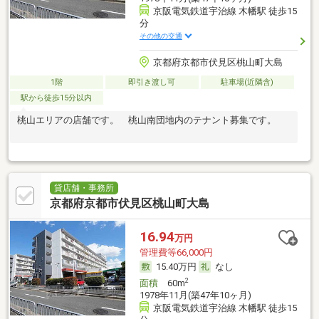
京阪電気鉄道宇治線 木幡駅 徒歩15
分
その他の交通
京都府京都市伏見区桃山町大島
1階
即引き渡し可
駐車場(近隣含)
駅から徒歩15分以内
桃山エリアの店舗です。 桃山南団地内のテナント募集です。
貸店舗・事務所
京都府京都市伏見区桃山町大島
16.94
万円
管理費等66,000円
15.40万円
なし
2
面積
60m
1978年11月(築47年10ヶ月)
京阪電気鉄道宇治線 木幡駅 徒歩15