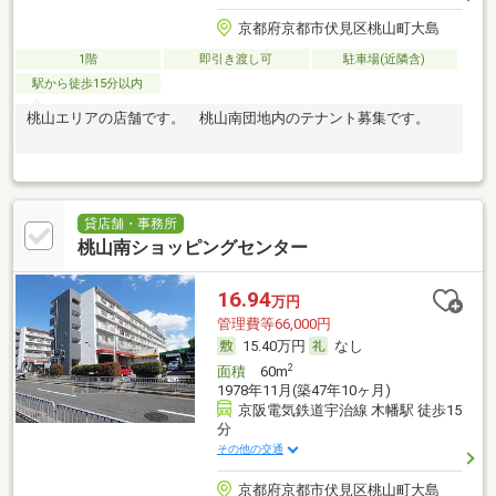
京都府京都市伏見区桃山町大島
1階
即引き渡し可
駐車場(近隣含)
駅から徒歩15分以内
桃山エリアの店舗です。 桃山南団地内のテナント募集です。
貸店舗・事務所
桃山南ショッピングセンター
16.94
万円
管理費等66,000円
15.40万円
なし
2
面積
60m
1978年11月(築47年10ヶ月)
京阪電気鉄道宇治線 木幡駅 徒歩15
分
その他の交通
京都府京都市伏見区桃山町大島