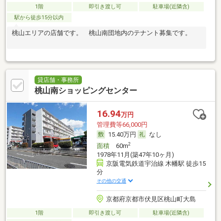
1階
即引き渡し可
駐車場(近隣含)
駅から徒歩15分以内
桃山エリアの店舗です。 桃山南団地内のテナント募集です。
貸店舗・事務所
桃山南ショッピングセンター
16.94
万円
管理費等66,000円
15.40万円
なし
2
面積
60m
1978年11月(築47年10ヶ月)
京阪電気鉄道宇治線 木幡駅 徒歩15
分
その他の交通
京都府京都市伏見区桃山町大島
1階
即引き渡し可
駐車場(近隣含)