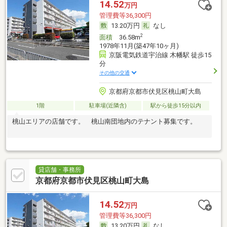
14.52
万円
管理費等36,300円
13.20万円
なし
2
面積
36.58m
1978年11月(築47年10ヶ月)
京阪電気鉄道宇治線 木幡駅 徒歩15
分
その他の交通
京都府京都市伏見区桃山町大島
1階
駐車場(近隣含)
駅から徒歩15分以内
桃山エリアの店舗です。 桃山南団地内のテナント募集です。
貸店舗・事務所
京都府京都市伏見区桃山町大島
14.52
万円
管理費等36,300円
13.20万円
なし