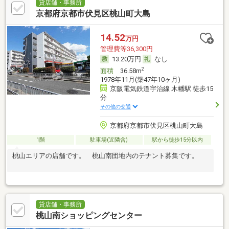
貸店舗・事務所
京都府京都市伏見区桃山町大島
14.52
万円
管理費等36,300円
13.20万円
なし
2
面積
36.58m
1978年11月(築47年10ヶ月)
京阪電気鉄道宇治線 木幡駅 徒歩15
分
その他の交通
京都府京都市伏見区桃山町大島
1階
駐車場(近隣含)
駅から徒歩15分以内
桃山エリアの店舗です。 桃山南団地内のテナント募集です。
貸店舗・事務所
桃山南ショッピングセンター