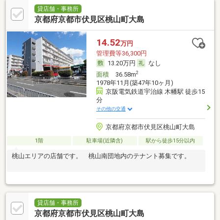
貸店舗・事務所
京都府京都市伏見区桃山町大島
14.52
万円
管理費等36,300円
13.20万円
なし
2
面積
36.58m
1978年11月(築47年10ヶ月)
京阪電気鉄道宇治線 木幡駅 徒歩15
分
その他の交通
京都府京都市伏見区桃山町大島
1階
駐車場(近隣含)
駅から徒歩15分以内
桃山エリアの店舗です。 桃山南団地内のテナント募集です。
貸店舗・事務所
京都府京都市伏見区桃山町大島