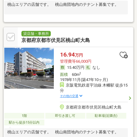
桃山エリアの店舗です。 桃山南団地内のテナント募集です。
貸店舗・事務所
京都府京都市伏見区桃山町大島
16.94
万円
管理費等66,000円
15.40万円
なし
2
面積
60m
1978年11月(築47年10ヶ月)
京阪電気鉄道宇治線 木幡駅 徒歩15
分
その他の交通
京都府京都市伏見区桃山町大島
1階
即引き渡し可
駐車場(近隣含)
駅から徒歩15分以内
桃山エリアの店舗です。 桃山南団地内のテナント募集です。