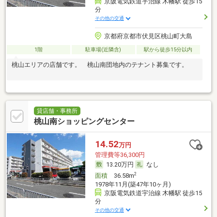
京阪電気鉄道宇治線 木幡駅 徒歩15
分
その他の交通
京都府京都市伏見区桃山町大島
1階
駐車場(近隣含)
駅から徒歩15分以内
桃山エリアの店舗です。 桃山南団地内のテナント募集です。
貸店舗・事務所
桃山南ショッピングセンター
14.52
万円
管理費等36,300円
13.20万円
なし
2
面積
36.58m
1978年11月(築47年10ヶ月)
京阪電気鉄道宇治線 木幡駅 徒歩15
分
その他の交通