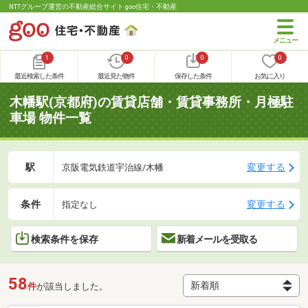
NTTグループ運営の不動産総合サイト goo住宅・不動産
1
0
0
0
最近検索した条件
最近見た物件
保存した条件
お気に入り
木幡駅(京都府)の賃貸店舗・賃貸事務所・月極駐
車場 物件一覧
駅
変更する
京阪電気鉄道宇治線/木幡
条件
変更する
指定なし
検索条件を保存
新着メールを受取る
58
件
が該当しました。