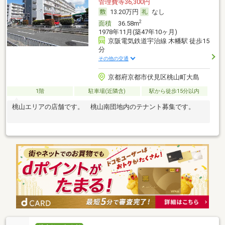
管理費等36,300円
13.20万円
なし
2
面積
36.58m
1978年11月(築47年10ヶ月)
京阪電気鉄道宇治線 木幡駅 徒歩15
分
その他の交通
京都府京都市伏見区桃山町大島
1階
駐車場(近隣含)
駅から徒歩15分以内
桃山エリアの店舗です。 桃山南団地内のテナント募集です。