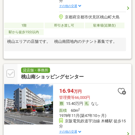
分
その他の交通
京都府京都市伏見区桃山町大島
1階
即引き渡し可
駐車場(近隣含)
駅から徒歩15分以内
桃山エリアの店舗です。 桃山南団地内のテナント募集です。
貸店舗・事務所
桃山南ショッピングセンター
16.94
万円
管理費等66,000円
15.40万円
なし
2
面積
60m
1978年11月(築47年10ヶ月)
京阪電気鉄道宇治線 木幡駅 徒歩15
分
その他の交通