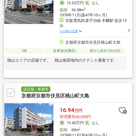
13.20万円
なし
2
面積
36.58m
1978年11月(築47年10ヶ月)
京阪電気鉄道宇治線 木幡駅 徒歩15
分
その他の交通
京都府京都市伏見区桃山町大島
1階
駐車場(近隣含)
駅から徒歩15分以内
桃山エリアの店舗です。 桃山南団地内のテナント募集です。
貸店舗・事務所
京都府京都市伏見区桃山町大島
16.94
万円
管理費等66,000円
15.40万円
なし
2
面積
60m
1978年11月(築47年10ヶ月)