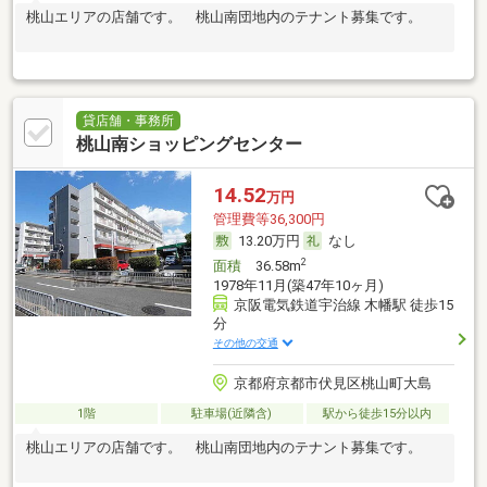
桃山エリアの店舗です。 桃山南団地内のテナント募集です。
貸店舗・事務所
桃山南ショッピングセンター
14.52
万円
管理費等36,300円
13.20万円
なし
2
面積
36.58m
1978年11月(築47年10ヶ月)
京阪電気鉄道宇治線 木幡駅 徒歩15
分
その他の交通
京都府京都市伏見区桃山町大島
1階
駐車場(近隣含)
駅から徒歩15分以内
桃山エリアの店舗です。 桃山南団地内のテナント募集です。