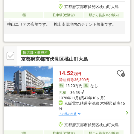
京都府京都市伏見区桃山町大島
1階
駐車場(近隣含)
駅から徒歩15分以内
桃山エリアの店舗です。 桃山南団地内のテナント募集です。
貸店舗・事務所
京都府京都市伏見区桃山町大島
14.52
万円
管理費等36,300円
13.20万円
なし
2
面積
36.58m
1978年11月(築47年10ヶ月)
京阪電気鉄道宇治線 木幡駅 徒歩15
分
その他の交通
京都府京都市伏見区桃山町大島
1階
駐車場(近隣含)
駅から徒歩15分以内