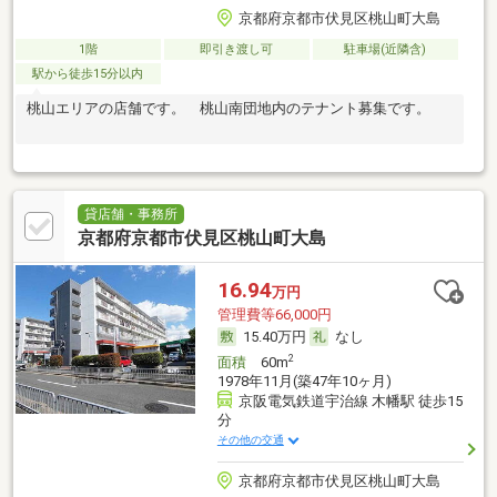
京都府京都市伏見区桃山町大島
1階
即引き渡し可
駐車場(近隣含)
駅から徒歩15分以内
桃山エリアの店舗です。 桃山南団地内のテナント募集です。
貸店舗・事務所
京都府京都市伏見区桃山町大島
16.94
万円
管理費等66,000円
15.40万円
なし
2
面積
60m
1978年11月(築47年10ヶ月)
京阪電気鉄道宇治線 木幡駅 徒歩15
分
その他の交通
京都府京都市伏見区桃山町大島