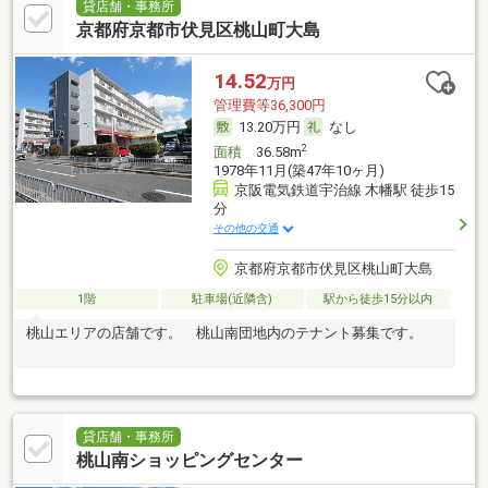
貸店舗・事務所
京都府京都市伏見区桃山町大島
14.52
万円
管理費等36,300円
13.20万円
なし
2
面積
36.58m
1978年11月(築47年10ヶ月)
京阪電気鉄道宇治線 木幡駅 徒歩15
分
その他の交通
京都府京都市伏見区桃山町大島
1階
駐車場(近隣含)
駅から徒歩15分以内
桃山エリアの店舗です。 桃山南団地内のテナント募集です。
貸店舗・事務所
桃山南ショッピングセンター