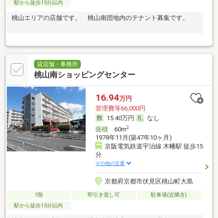
駅から徒歩15分以内
桃山エリアの店舗です。 桃山南団地内のテナント募集です。
貸店舗・事務所
桃山南ショッピングセンター
16.94
万円
管理費等66,000円
15.40万円
なし
2
面積
60m
1978年11月(築47年10ヶ月)
京阪電気鉄道宇治線 木幡駅 徒歩15
分
その他の交通
京都府京都市伏見区桃山町大島
1階
即引き渡し可
駐車場(近隣含)
駅から徒歩15分以内