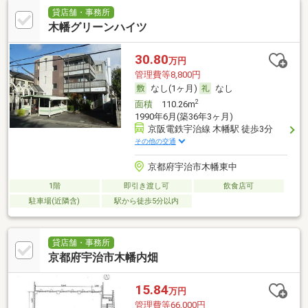
貸店舗・事務所
木幡グリーンハイツ
30.80
万円
管理費等8,800円
なし(1ヶ月)
なし
2
面積
110.26m
1990年6月(築36年3ヶ月)
京阪電鉄宇治線 木幡駅 徒歩3分
その他の交通
京都府宇治市木幡東中
1階
即引き渡し可
飲食店可
駐車場(近隣含)
駅から徒歩5分以内
貸店舗・事務所
京都府宇治市木幡内畑
15.84
万円
管理費等66,000円