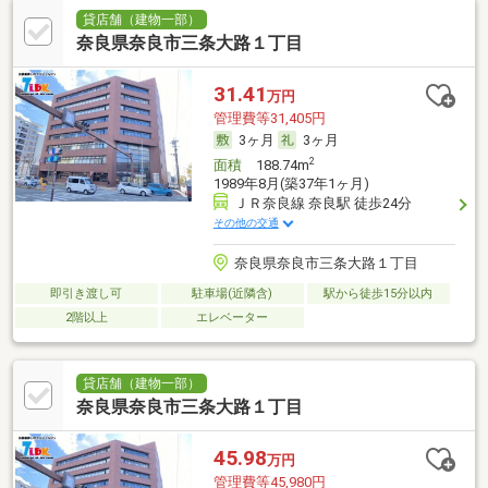
貸店舗（建物一部）
奈良県奈良市三条大路１丁目
31.41
万円
管理費等31,405円
3ヶ月
3ヶ月
2
面積
188.74m
1989年8月(築37年1ヶ月)
ＪＲ奈良線 奈良駅 徒歩24分
その他の交通
奈良県奈良市三条大路１丁目
即引き渡し可
駐車場(近隣含)
駅から徒歩15分以内
2階以上
エレベーター
貸店舗（建物一部）
奈良県奈良市三条大路１丁目
45.98
万円
管理費等45,980円