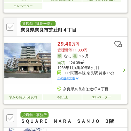
エレベーター
貸店舗（建物一部）
奈良県奈良市芝辻町４丁目
29.40
万円
管理費等11,000円
なし
2ヶ月
2
面積
126.08m
1986年1月(築40年8ヶ月)
ＪＲ関西本線 奈良駅 徒歩15分
その他の交通
奈良県奈良市芝辻町４丁目
駅から徒歩5分以内
2階以上
エレベーター
貸店舗・事務所
ＳＱＵＡＲＥ ＮＡＲＡ ＳＡＮＪＯ ３階