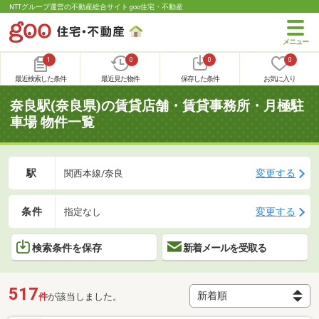
NTTグループ運営の不動産総合サイト goo住宅・不動産
1
0
0
0
最近検索した条件
最近見た物件
保存した条件
お気に入り
奈良駅(奈良県)の賃貸店舗・賃貸事務所・月極駐
車場 物件一覧
駅
変更する
関西本線/奈良
条件
変更する
指定なし
検索条件を保存
新着メールを受取る
517
件
が該当しました。