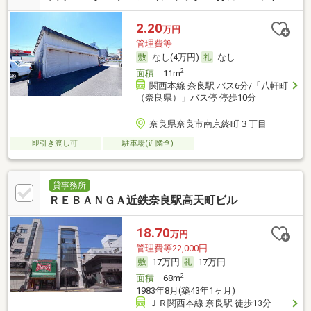
2.20
万円
管理費等-
なし(4万円)
なし
2
面積
11m
関西本線 奈良駅 バス6分/「八軒町
（奈良県）」バス停 停歩10分
奈良県奈良市南京終町３丁目
即引き渡し可
駐車場(近隣含)
貸事務所
ＲＥＢＡＮＧＡ近鉄奈良駅高天町ビル
18.70
万円
管理費等22,000円
17万円
17万円
2
面積
68m
1983年8月(築43年1ヶ月)
ＪＲ関西本線 奈良駅 徒歩13分