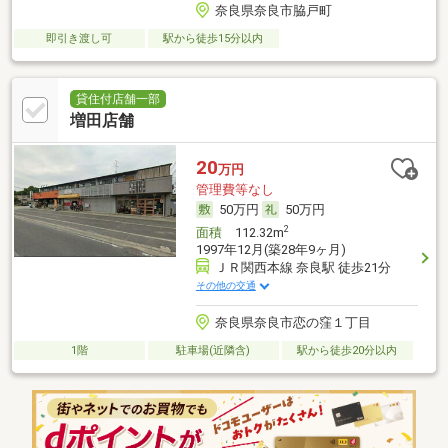
奈良県奈良市脇戸町
即引き渡し可
駅から徒歩15分以内
貸住付店舗一部
増田店舗
20
万円
管理費等なし
50万円
50万円
2
面積
112.32m
1997年12月(築28年9ヶ月)
ＪＲ関西本線 奈良駅 徒歩21分
その他の交通
奈良県奈良市恋の窪１丁目
1階
駐車場(近隣含)
駅から徒歩20分以内