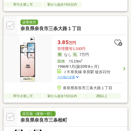
即引き渡し可
駅から徒歩15分以内
貸事務所
奈良県奈良市三条大路１丁目
3.85
万円
管理費等3,300円
なし
7万円
2
面積
15.25m
1996年1月(築30年8ヶ月)
ＪＲ奈良線 奈良駅 徒歩22分
その他の交通
奈良県奈良市三条大路１丁目
即引き渡し可
駅から徒歩15分以内
2階以上
貸店舗（建物一部）
奈良県奈良市三条桧町