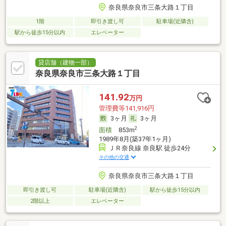
奈良県奈良市三条大路１丁目
1階
即引き渡し可
駐車場(近隣含)
駅から徒歩15分以内
エレベーター
貸店舗（建物一部）
奈良県奈良市三条大路１丁目
141.92
万円
管理費等141,916円
3ヶ月
3ヶ月
2
面積
853m
1989年8月(築37年1ヶ月)
ＪＲ奈良線 奈良駅 徒歩24分
その他の交通
奈良県奈良市三条大路１丁目
即引き渡し可
駐車場(近隣含)
駅から徒歩15分以内
2階以上
エレベーター