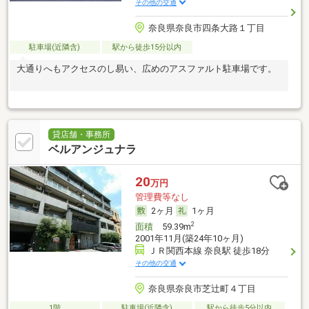
その他の交通
奈良県奈良市四条大路１丁目
駐車場(近隣含)
駅から徒歩15分以内
大通りへもアクセスのし易い、広めのアスファルト駐車場です。
貸店舗・事務所
ベルアンジュナラ
20
万円
管理費等なし
2ヶ月
1ヶ月
2
面積
59.39m
2001年11月(築24年10ヶ月)
ＪＲ関西本線 奈良駅 徒歩18分
その他の交通
奈良県奈良市芝辻町４丁目
1階
駐車場(近隣含)
駅から徒歩5分以内