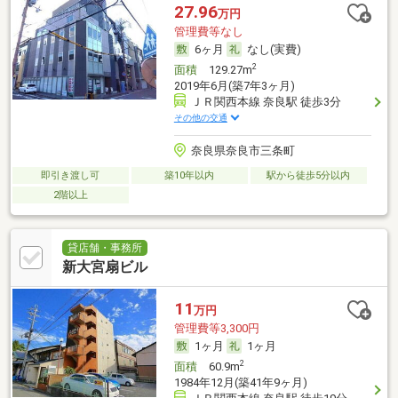
27.96
万円
管理費等なし
6ヶ月
なし(実費)
2
面積
129.27m
2019年6月(築7年3ヶ月)
ＪＲ関西本線 奈良駅 徒歩3分
その他の交通
奈良県奈良市三条町
即引き渡し可
築10年以内
駅から徒歩5分以内
2階以上
貸店舗・事務所
新大宮扇ビル
11
万円
管理費等3,300円
1ヶ月
1ヶ月
2
面積
60.9m
1984年12月(築41年9ヶ月)