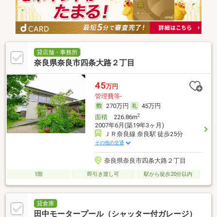
貸店舗・事務所
奈良県奈良市四条大路２丁目
45
万円
管理費等-
270万円
45万円
2
面積
226.86m
2007年6月(築19年3ヶ月)
ＪＲ奈良線 奈良駅 徒歩25分
その他の交通
奈良県奈良市四条大路２丁目
1階
即引き渡し可
駅から徒歩20分以内
貸倉庫
田中モータープール（シャッター付ガレージ）