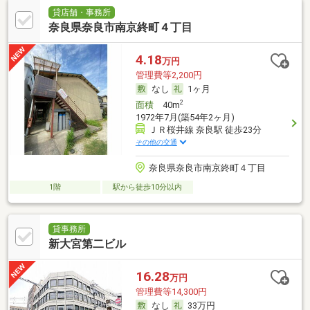
貸店舗・事務所
奈良県奈良市南京終町４丁目
4.18
万円
管理費等2,200円
なし
1ヶ月
2
面積
40m
1972年7月(築54年2ヶ月)
ＪＲ桜井線 奈良駅 徒歩23分
その他の交通
奈良県奈良市南京終町４丁目
1階
駅から徒歩10分以内
貸事務所
新大宮第二ビル
16.28
万円
管理費等14,300円
なし
33万円