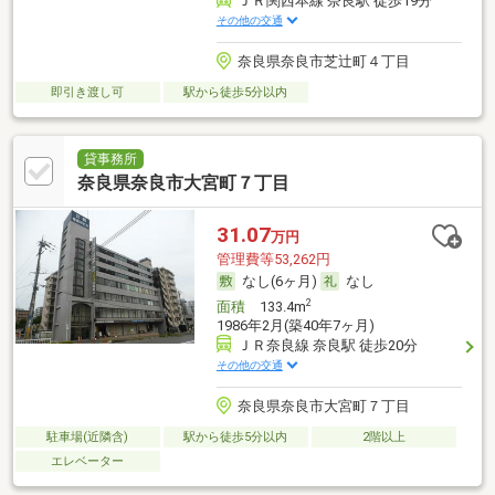
ＪＲ関西本線 奈良駅 徒歩19分
その他の交通
奈良県奈良市芝辻町４丁目
即引き渡し可
駅から徒歩5分以内
貸事務所
奈良県奈良市大宮町７丁目
31.07
万円
管理費等53,262円
なし(6ヶ月)
なし
2
面積
133.4m
1986年2月(築40年7ヶ月)
ＪＲ奈良線 奈良駅 徒歩20分
その他の交通
奈良県奈良市大宮町７丁目
駐車場(近隣含)
駅から徒歩5分以内
2階以上
エレベーター