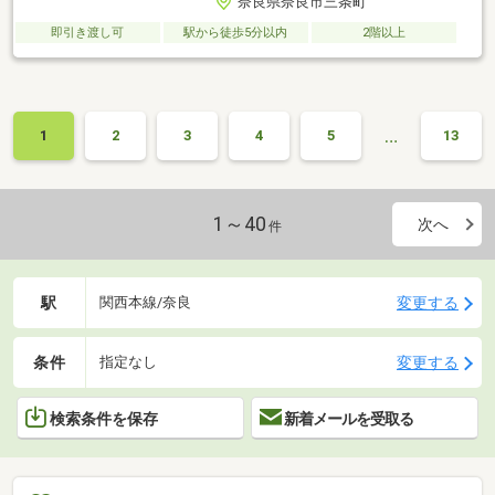
奈良県奈良市三条町
即引き渡し可
駅から徒歩5分以内
2階以上
…
1
2
3
4
5
13
1～40
次へ
件
駅
変更する
関西本線/奈良
条件
変更する
指定なし
検索条件を保存
新着メールを受取る