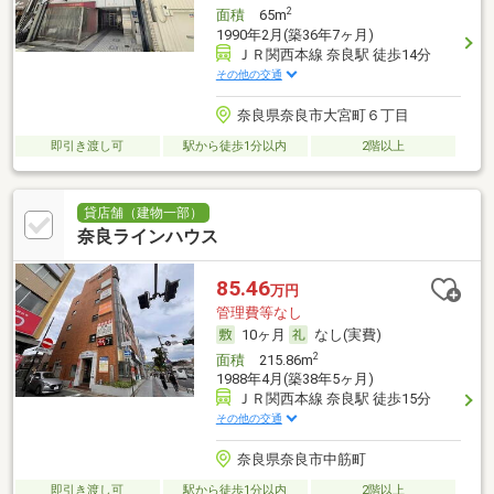
2
面積
65m
1990年2月(築36年7ヶ月)
ＪＲ関西本線 奈良駅 徒歩14分
その他の交通
奈良県奈良市大宮町６丁目
即引き渡し可
駅から徒歩1分以内
2階以上
貸店舗（建物一部）
奈良ラインハウス
85.46
万円
管理費等なし
10ヶ月
なし(実費)
2
面積
215.86m
1988年4月(築38年5ヶ月)
ＪＲ関西本線 奈良駅 徒歩15分
その他の交通
奈良県奈良市中筋町
即引き渡し可
駅から徒歩1分以内
2階以上