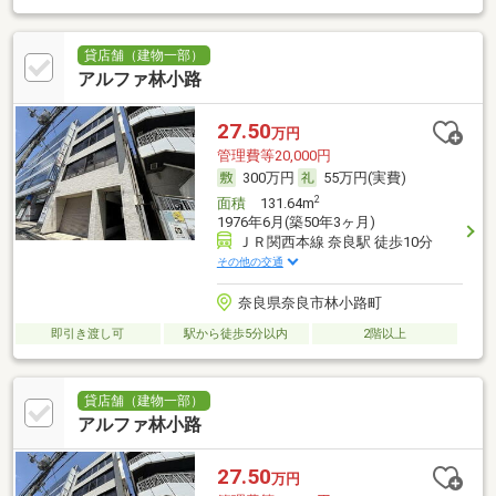
貸店舗（建物一部）
アルファ林小路
27.50
万円
管理費等20,000円
300万円
55万円(実費)
2
面積
131.64m
1976年6月(築50年3ヶ月)
ＪＲ関西本線 奈良駅 徒歩10分
その他の交通
奈良県奈良市林小路町
即引き渡し可
駅から徒歩5分以内
2階以上
貸店舗（建物一部）
アルファ林小路
27.50
万円