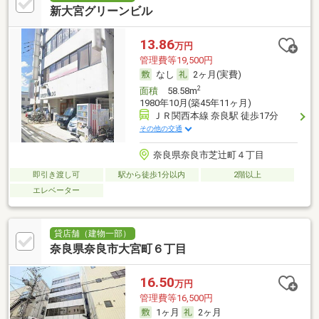
新大宮グリーンビル
13.86
万円
管理費等19,500円
なし
2ヶ月(実費)
2
面積
58.58m
1980年10月(築45年11ヶ月)
ＪＲ関西本線 奈良駅 徒歩17分
その他の交通
奈良県奈良市芝辻町４丁目
即引き渡し可
駅から徒歩1分以内
2階以上
エレベーター
貸店舗（建物一部）
奈良県奈良市大宮町６丁目
16.50
万円
管理費等16,500円
1ヶ月
2ヶ月