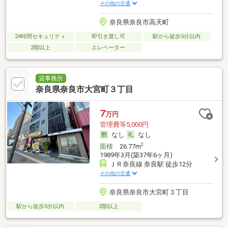
その他の交通
奈良県奈良市高天町
24時間セキュリティ
即引き渡し可
駅から徒歩5分以内
2階以上
エレベーター
貸事務所
奈良県奈良市大宮町３丁目
7
万円
管理費等5,000円
なし
なし
2
面積
26.77m
1989年3月(築37年6ヶ月)
ＪＲ奈良線 奈良駅 徒歩12分
その他の交通
奈良県奈良市大宮町３丁目
駅から徒歩5分以内
2階以上