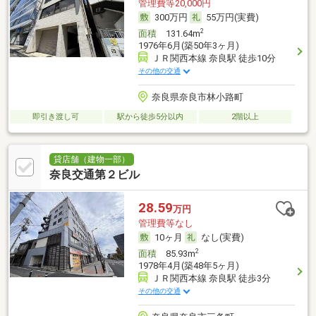
管理費等20,000円
300万円
55万円(実費)
2
面積
131.64m
1976年6月(築50年3ヶ月)
ＪＲ関西本線 奈良駅 徒歩10分
その他の交通
奈良県奈良市林小路町
即引き渡し可
駅から徒歩5分以内
2階以上
貸店舗（建物一部）
奈良交通第２ビル
28.59
万円
管理費等なし
10ヶ月
なし(実費)
2
面積
85.93m
1978年4月(築48年5ヶ月)
ＪＲ関西本線 奈良駅 徒歩3分
その他の交通