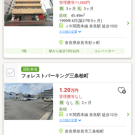
管理費等11,000円
3ヶ月
3ヶ月
2
面積
45.49m
1999年4月(築27年5ヶ月)
ＪＲ関西本線 奈良駅 徒歩10分
その他の交通
奈良県奈良市杉ヶ町
1階
駅から徒歩10分以内
エレベーター
貸駐車場
フォレストパーキング三条桧町
1.20
万円
管理費等なし
なし
2ヶ月
面積
-
ＪＲ関西本線 奈良駅 徒歩12分
その他の交通
奈良県奈良市三条桧町