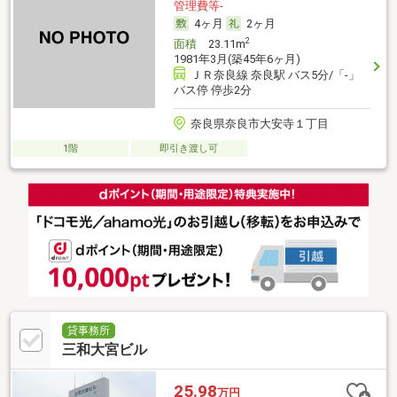
管理費等-
4ヶ月
2ヶ月
2
面積
23.11m
1981年3月(築45年6ヶ月)
ＪＲ奈良線 奈良駅 バス5分/「-」
バス停 停歩2分
奈良県奈良市大安寺１丁目
1階
即引き渡し可
貸事務所
三和大宮ビル
25.98
万円