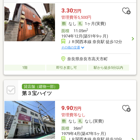
3.30
万円
管理費等5,500円
なし
1ヶ月(実費)
2
面積
11.05m
1974年12月(築51年9ヶ月)
ＪＲ関西本線 奈良駅 徒歩12分
その他の交通
奈良県奈良市高天市町
1階
即引き渡し可
駅から徒歩5分以内
貸店舗（建物一部）
第３宝ハイツ
9.90
万円
管理費等なし
なし
なし(実費)
2
面積
36m
1979年4月(築47年5ヶ月)
ＪＲ関西本線 奈良駅 徒歩10分