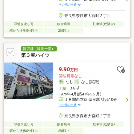
その他の交通
奈良県奈良市大宮町３丁目
即引き渡し可
飲食店可
駐車場(近隣含)
駅から徒歩5分以内
2階以上
貸店舗（建物一部）
第３宝ハイツ
9.90
万円
管理費等なし
なし
なし(実費)
2
面積
36m
1979年4月(築47年5ヶ月)
ＪＲ関西本線 奈良駅 徒歩10分
その他の交通
奈良県奈良市大宮町３丁目
即引き渡し可
飲食店可
駐車場(近隣含)
駅から徒歩5分以内
2階以上