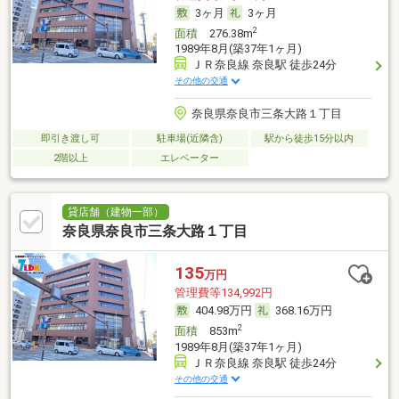
3ヶ月
3ヶ月
2
面積
276.38m
1989年8月(築37年1ヶ月)
ＪＲ奈良線 奈良駅 徒歩24分
その他の交通
奈良県奈良市三条大路１丁目
即引き渡し可
駐車場(近隣含)
駅から徒歩15分以内
2階以上
エレベーター
貸店舗（建物一部）
奈良県奈良市三条大路１丁目
135
万円
管理費等134,992円
404.98万円
368.16万円
2
面積
853m
1989年8月(築37年1ヶ月)
ＪＲ奈良線 奈良駅 徒歩24分
その他の交通