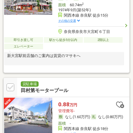
2
面積
60.74m
1974年9月(築52年)
関西本線 奈良駅 徒歩15分
その他の交通
奈良県奈良市大宮町６丁目
即引き渡し可
駅から徒歩5分以内
2階以上
エレベーター
新大宮駅前店舗のご案内は賃貸のマサキへ
貸駐車場
田村第モータープール
0.88
万円
管理費等-
なし(1.60万円)
なし(0.80万円)
面積
-
関西本線 奈良駅 徒歩18分