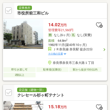
貸事務所
市役所前三和ビル
14.02
万円
管理費等21,560円
なし(6ヶ月)
なし(実費)
2
面積
64.8m
1982年11月(築43年10ヶ月)
ＪＲ奈良線 奈良駅 徒歩22分
その他の交通
奈良県奈良市三条大路１丁目
即引き渡し可
駐車場(近隣含)
駅から徒歩10分以内
2階以上
貸店舗（建物一部）
クレセール杉ヶ町テナント
15.18
万円