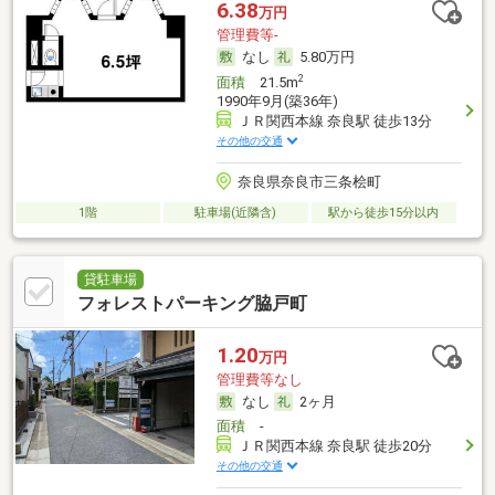
6.38
万円
管理費等-
なし
5.80万円
2
面積
21.5m
1990年9月(築36年)
ＪＲ関西本線 奈良駅 徒歩13分
その他の交通
奈良県奈良市三条桧町
1階
駐車場(近隣含)
駅から徒歩15分以内
貸駐車場
フォレストパーキング脇戸町
1.20
万円
管理費等なし
なし
2ヶ月
面積
-
ＪＲ関西本線 奈良駅 徒歩20分
その他の交通