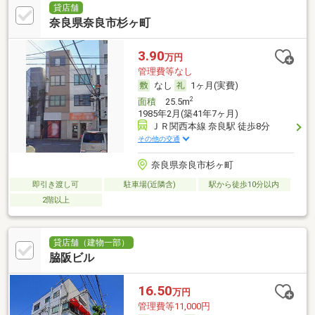
貸店舗
奈良県奈良市杉ヶ町
3.90
万円
管理費等なし
なし
1ヶ月(実費)
2
面積
25.5m
1985年2月(築41年7ヶ月)
ＪＲ関西本線 奈良駅 徒歩8分
その他の交通
奈良県奈良市杉ヶ町
即引き渡し可
駐車場(近隣含)
駅から徒歩10分以内
2階以上
貸店舗（建物一部）
脇阪ビル
16.50
万円
管理費等11,000円