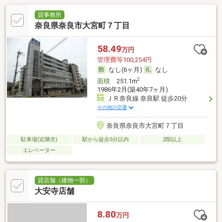
貸事務所
奈良県奈良市大宮町７丁目
58.49
万円
管理費等100,254円
なし(6ヶ月)
なし
2
面積
251.1m
1986年2月(築40年7ヶ月)
ＪＲ奈良線 奈良駅 徒歩20分
その他の交通
奈良県奈良市大宮町７丁目
駐車場(近隣含)
駅から徒歩5分以内
2階以上
エレベーター
貸店舗（建物一部）
大安寺店舗
8.80
万円