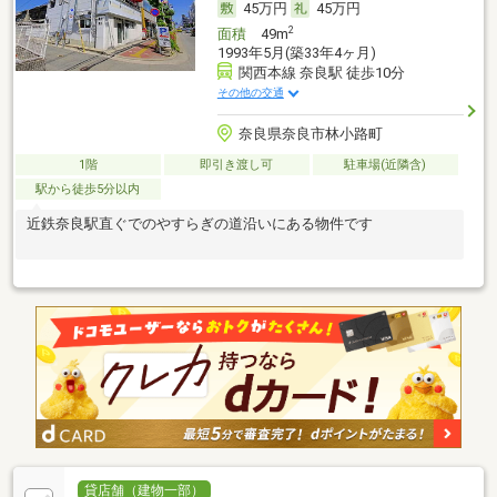
45万円
45万円
2
面積
49m
1993年5月(築33年4ヶ月)
関西本線 奈良駅 徒歩10分
その他の交通
奈良県奈良市林小路町
1階
即引き渡し可
駐車場(近隣含)
駅から徒歩5分以内
近鉄奈良駅直ぐでのやすらぎの道沿いにある物件です
貸店舗（建物一部）