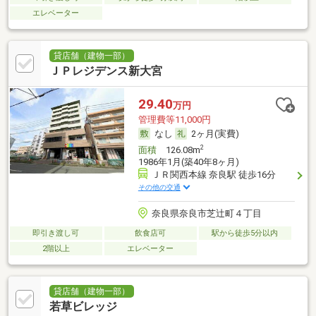
エレベーター
貸店舗（建物一部）
ＪＰレジデンス新大宮
29.40
万円
管理費等11,000円
なし
2ヶ月(実費)
2
面積
126.08m
1986年1月(築40年8ヶ月)
ＪＲ関西本線 奈良駅 徒歩16分
その他の交通
奈良県奈良市芝辻町４丁目
即引き渡し可
飲食店可
駅から徒歩5分以内
2階以上
エレベーター
貸店舗（建物一部）
若草ビレッジ