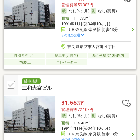
管理費等59,382円
なし(6ヶ月)
なし(実費)
2
面積
111.55m
1991年11月(築34年10ヶ月)
ＪＲ奈良線 奈良駅 徒歩13分
その他の交通
奈良県奈良市大宮町４丁目
即引き渡し可
駐車場(近隣含)
駅から徒歩10分以内
2階以上
エレベーター
貸事務所
三和大宮ビル
31.55
万円
管理費等72,107円
なし(6ヶ月)
なし(実費)
2
面積
135.45m
1991年11月(築34年10ヶ月)
ＪＲ奈良線 奈良駅 徒歩13分
その他の交通