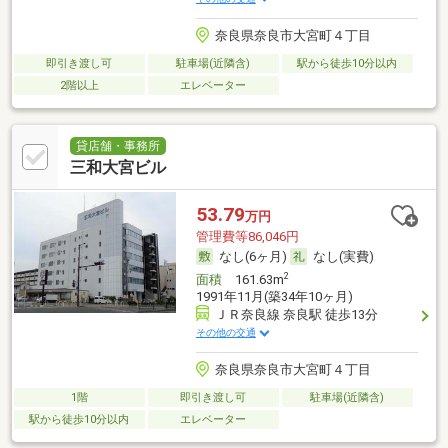
奈良県奈良市大宮町４丁目
即引き渡し可
駐車場(近隣含)
駅から徒歩10分以内
2階以上
エレベーター
貸店舗・事務所
三和大宮ビル
53.79
万円
管理費等86,046円
なし(6ヶ月)
なし(実費)
2
面積
161.63m
1991年11月(築34年10ヶ月)
ＪＲ奈良線 奈良駅 徒歩13分
その他の交通
奈良県奈良市大宮町４丁目
1階
即引き渡し可
駐車場(近隣含)
駅から徒歩10分以内
エレベーター