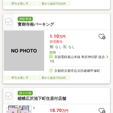
即引き渡し可
駅から徒歩7分以内
貸駐車場
寳樹寺南パーキング
1.10
万円
管理費等-
なし
なし
面積
-
京福電鉄嵐山本線 車折神社駅 徒歩
7分
京都府京都市右京区嵯峨甲塚町
即引き渡し可
駅から徒歩7分以内
貸その他
嵯峨広沢池下町住居付店舗
18.70
万円