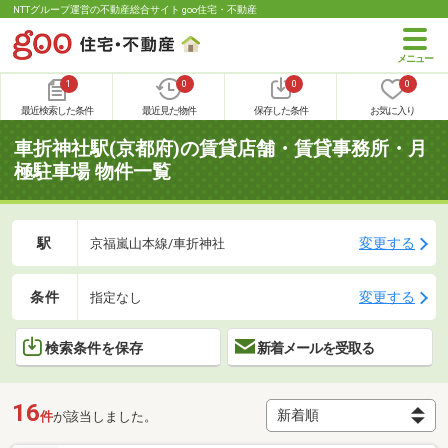
NTTグループ運営の不動産総合サイト goo住宅・不動産
1
0
0
0
最近検索した条件
最近見た物件
保存した条件
お気に入り
車折神社駅(京都府)の賃貸店舗・賃貸事務所・月
極駐車場 物件一覧
駅
変更する
京福嵐山本線/車折神社
条件
変更する
指定なし
検索条件を保存
新着メールを受取る
16
件
が該当しました。