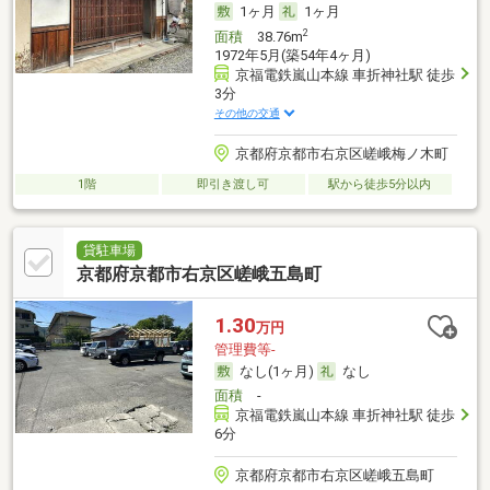
1ヶ月
1ヶ月
2
面積
38.76m
1972年5月(築54年4ヶ月)
京福電鉄嵐山本線 車折神社駅 徒歩
3分
その他の交通
京都府京都市右京区嵯峨梅ノ木町
1階
即引き渡し可
駅から徒歩5分以内
貸駐車場
京都府京都市右京区嵯峨五島町
1.30
万円
管理費等-
なし(1ヶ月)
なし
面積
-
京福電鉄嵐山本線 車折神社駅 徒歩
6分
京都府京都市右京区嵯峨五島町