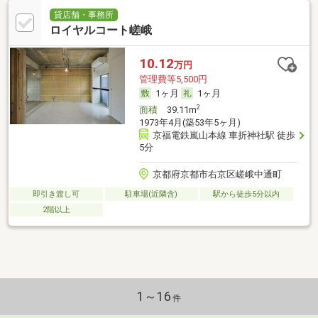
貸店舗・事務所
ロイヤルコート嵯峨
10.12
万円
管理費等5,500円
1ヶ月
1ヶ月
2
面積
39.11m
1973年4月(築53年5ヶ月)
京福電鉄嵐山本線 車折神社駅 徒歩
5分
京都府京都市右京区嵯峨中通町
即引き渡し可
駐車場(近隣含)
駅から徒歩5分以内
2階以上
1～16
件