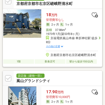
京都府京都市右京区嵯峨野清水町
18
万円
管理費等なし
2ヶ月
1ヶ月
2
面積
37.86m
1973年1月(築53年8ヶ月)
京福電鉄嵐山本線 車折神社駅 徒歩
8分
その他の交通
京都府京都市右京区嵯峨野清水町
1階
飲食店可
駅から徒歩10分以内
貸店舗（建物一部）
嵐山グランドシティ
17.90
万円
管理費等10,000円
2ヶ月
1ヶ月