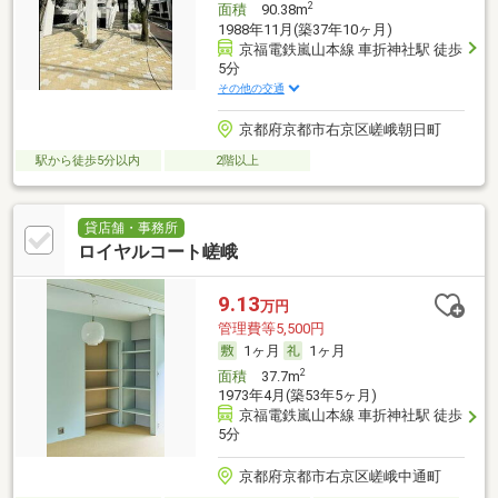
2
面積
90.38m
1988年11月(築37年10ヶ月)
京福電鉄嵐山本線 車折神社駅 徒歩
5分
その他の交通
京都府京都市右京区嵯峨朝日町
駅から徒歩5分以内
2階以上
貸店舗・事務所
ロイヤルコート嵯峨
9.13
万円
管理費等5,500円
1ヶ月
1ヶ月
2
面積
37.7m
1973年4月(築53年5ヶ月)
京福電鉄嵐山本線 車折神社駅 徒歩
5分
京都府京都市右京区嵯峨中通町