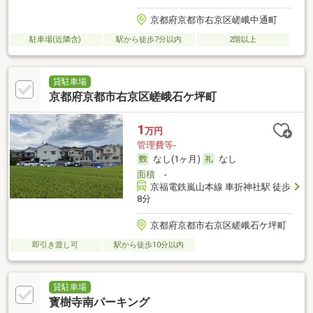
京都府京都市右京区嵯峨中通町
駐車場(近隣含)
駅から徒歩7分以内
2階以上
貸駐車場
京都府京都市右京区嵯峨石ケ坪町
1
万円
管理費等-
なし(1ヶ月)
なし
面積
-
京福電鉄嵐山本線 車折神社駅 徒歩
8分
京都府京都市右京区嵯峨石ケ坪町
即引き渡し可
駅から徒歩10分以内
貸駐車場
寳樹寺南パーキング