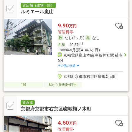
貸店舗（建物一部）
ルミエール嵐山
9.90
万円
管理費等-
なし(3ヶ月)
なし
2
面積
40.57m
1985年6月(築41年3ヶ月)
京福電鉄嵐山本線 車折神社駅 徒歩
5分
その他の交通
京都府京都市右京区嵯峨朝日町
1階
駅から徒歩5分以内
貸倉庫
京都府京都市右京区嵯峨梅ノ木町
4.50
万円
管理費等-