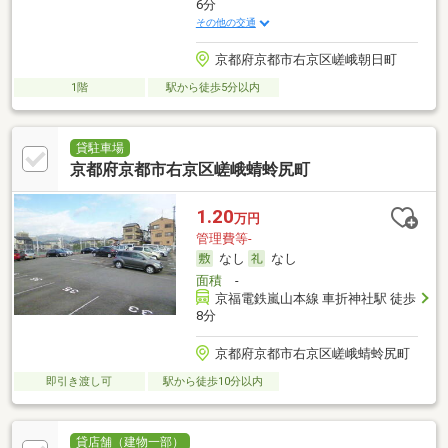
6分
その他の交通
京都府京都市右京区嵯峨朝日町
1階
駅から徒歩5分以内
貸駐車場
京都府京都市右京区嵯峨蜻蛉尻町
1.20
万円
管理費等-
なし
なし
面積
-
京福電鉄嵐山本線 車折神社駅 徒歩
8分
京都府京都市右京区嵯峨蜻蛉尻町
即引き渡し可
駅から徒歩10分以内
貸店舗（建物一部）