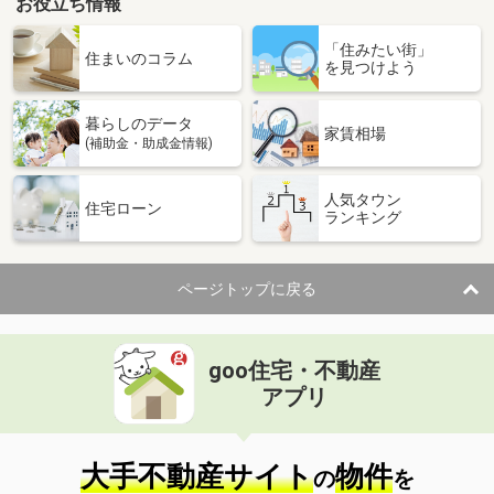
お役立ち情報
「住みたい街」
住まいのコラム
を見つけよう
暮らしのデータ
家賃相場
(補助金・助成金情報)
人気タウン
住宅ローン
ランキング
ページトップに戻る
goo住宅・不動産
アプリ
大手不動産サイト
物件
の
を