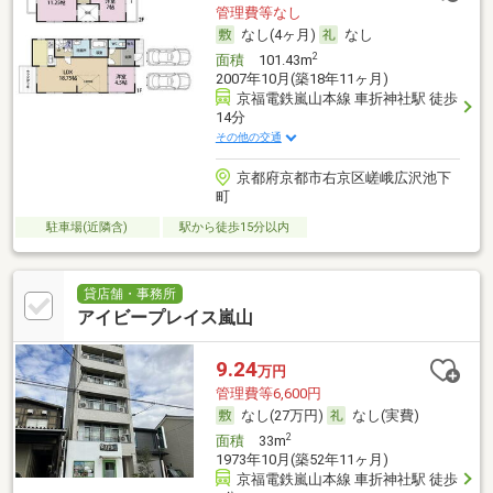
管理費等なし
なし(4ヶ月)
なし
2
面積
101.43m
2007年10月(築18年11ヶ月)
京福電鉄嵐山本線 車折神社駅 徒歩
14分
その他の交通
京都府京都市右京区嵯峨広沢池下
町
駐車場(近隣含)
駅から徒歩15分以内
貸店舗・事務所
アイビープレイス嵐山
9.24
万円
管理費等6,600円
なし(27万円)
なし(実費)
2
面積
33m
1973年10月(築52年11ヶ月)
京福電鉄嵐山本線 車折神社駅 徒歩