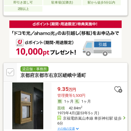
即引き渡し可
駐車場(近隣含)
駅から徒歩5分以内
2階以上
貸店舗・事務所
京都府京都市右京区嵯峨中通町
9.35
万円
管理費等5,500円
1ヶ月
1ヶ月
2
面積
42.84m
1973年4月(築53年5ヶ月)
京福電鉄嵐山本線 車折神社駅 徒歩
6分
その他の交通