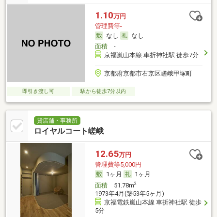
1.10
万円
管理費等-
なし
なし
面積
-
京福嵐山本線 車折神社駅 徒歩7分
京都府京都市右京区嵯峨甲塚町
即引き渡し可
駅から徒歩7分以内
貸店舗・事務所
ロイヤルコート嵯峨
12.65
万円
管理費等5,000円
1ヶ月
1ヶ月
2
面積
51.78m
1973年4月(築53年5ヶ月)
京福電鉄嵐山本線 車折神社駅 徒歩
5分