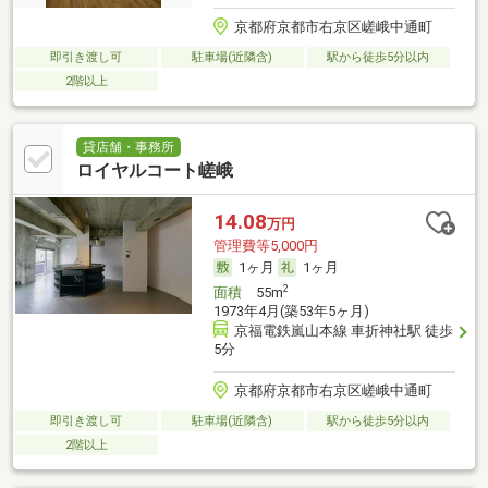
京都府京都市右京区嵯峨中通町
即引き渡し可
駐車場(近隣含)
駅から徒歩5分以内
2階以上
貸店舗・事務所
ロイヤルコート嵯峨
14.08
万円
管理費等5,000円
1ヶ月
1ヶ月
2
面積
55m
1973年4月(築53年5ヶ月)
京福電鉄嵐山本線 車折神社駅 徒歩
5分
京都府京都市右京区嵯峨中通町
即引き渡し可
駐車場(近隣含)
駅から徒歩5分以内
2階以上