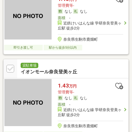
管理費等-
なし
なし
面積
-
近鉄けいはんな線 学研奈良登美ヶ
丘駅 徒歩2分
奈良県生駒市鹿畑町
即引き渡し可
駅から徒歩5分以内
貸駐車場
イオンモール奈良登美ヶ丘
1.43
万円
管理費等-
なし
なし
面積
-
近鉄けいはんな線 学研奈良登美ヶ
丘駅 徒歩2分
奈良県生駒市鹿畑町