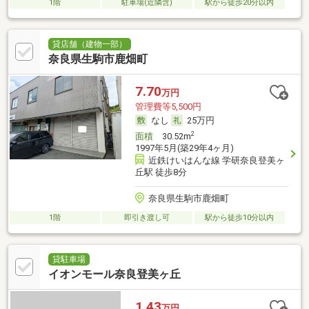
1階
駐車場(近隣含)
駅から徒歩20分以内
貸店舗（建物一部）
奈良県生駒市鹿畑町
7.70
万円
管理費等5,500円
なし
25万円
2
面積
30.52m
1997年5月(築29年4ヶ月)
近鉄けいはんな線 学研奈良登美ヶ
丘駅 徒歩8分
奈良県生駒市鹿畑町
1階
即引き渡し可
駅から徒歩10分以内
貸駐車場
イオンモール奈良登美ヶ丘
1.43
万円