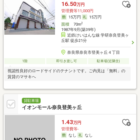
16.50
万円
管理費等11,000円
15万円
15万円
2
面積
70m
1987年9月(築39年)
近鉄けいはんな線 学研奈良登美ヶ
丘駅 徒歩21分
奈良県奈良市登美ヶ丘４丁目
1階
即引き渡し可
駐車場(近隣含)
視認性良好のロードサイドのテナントです。ご内見は「無料」の
賃貸のマサキへ
貸駐車場
イオンモール奈良登美ヶ丘
1.43
万円
管理費等-
なし
なし