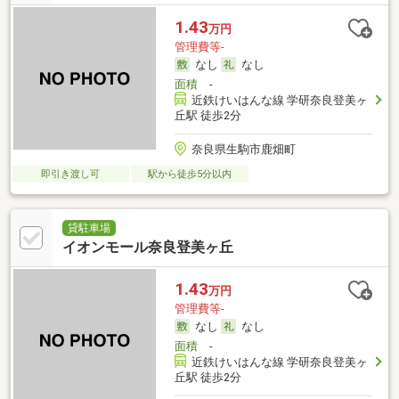
1.43
万円
管理費等-
なし
なし
面積
-
近鉄けいはんな線 学研奈良登美ヶ
丘駅 徒歩2分
奈良県生駒市鹿畑町
即引き渡し可
駅から徒歩5分以内
貸駐車場
イオンモール奈良登美ヶ丘
1.43
万円
管理費等-
なし
なし
面積
-
近鉄けいはんな線 学研奈良登美ヶ
丘駅 徒歩2分