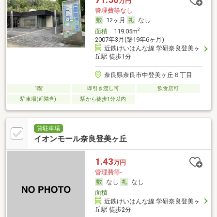
万円
管理費等なし
12ヶ月
なし
2
面積
119.05m
2007年3月(築19年6ヶ月)
近鉄けいはんな線 学研奈良登美ヶ
丘駅 徒歩1分
奈良県奈良市中登美ヶ丘６丁目
1階
即引き渡し可
飲食店可
駐車場(近隣含)
駅から徒歩1分以内
貸駐車場
イオンモール奈良登美ヶ丘
1.43
万円
管理費等-
なし
なし
面積
-
近鉄けいはんな線 学研奈良登美ヶ
丘駅 徒歩2分