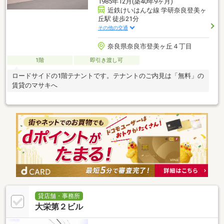
1985年12月(築40年9ヶ月)
近鉄けいはんな線 学研奈良登美ヶ
丘駅 徒歩21分
その他の交通
奈良県奈良市登美ヶ丘４丁目
1階
即引き渡し可
ロードサイドの1階テナントです。テナントのご内見は「無料」の
賃貸のマサキへ
貸店舗・事務所
大栄第２ビル