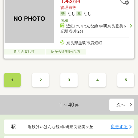
1.43
万円
管理費等-
なし
なし
面積
-
近鉄けいはんな線 学研奈良登美ヶ
丘駅 徒歩2分
奈良県生駒市鹿畑町
即引き渡し可
駅から徒歩5分以内
1
2
3
4
5
1～40
次へ
件
駅
変更する
近鉄けいはんな線/学研奈良登美ヶ丘