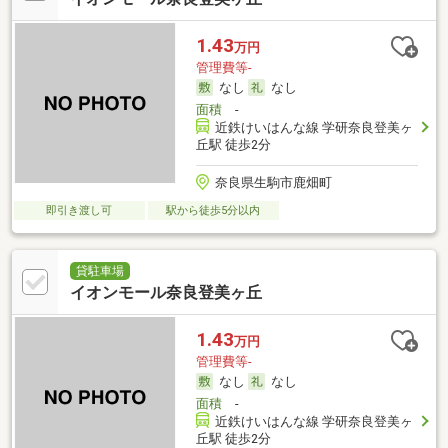
1.43
万円
管理費等-
なし
なし
面積
-
近鉄けいはんな線 学研奈良登美ヶ
丘駅 徒歩2分
奈良県生駒市鹿畑町
即引き渡し可
駅から徒歩5分以内
貸駐車場
イオンモール奈良登美ヶ丘
1.43
万円
管理費等-
なし
なし
面積
-
近鉄けいはんな線 学研奈良登美ヶ
丘駅 徒歩2分