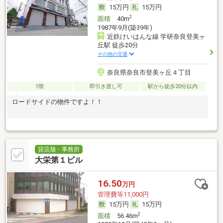
15万円
15万円
2
面積
40m
1987年9月(築39年)
近鉄けいはんな線 学研奈良登美ヶ
丘駅 徒歩20分
その他の交通
奈良県奈良市登美ヶ丘４丁目
1階
即引き渡し可
駅から徒歩20分以内
ロードサイドの物件ですよ！！
貸店舗・事務所
大栄第１ビル
16.50
万円
管理費等11,000円
15万円
15万円
2
面積
56.46m