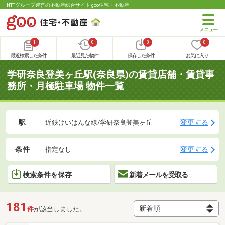
NTTグループ運営の不動産総合サイト goo住宅・不動産
1
0
0
0
最近検索した条件
最近見た物件
保存した条件
お気に入り
学研奈良登美ヶ丘駅(奈良県)の賃貸店舗・賃貸事
務所・月極駐車場 物件一覧
駅
変更する
近鉄けいはんな線/学研奈良登美ヶ丘
条件
変更する
指定なし
検索条件を保存
新着メールを受取る
181
件
が該当しました。