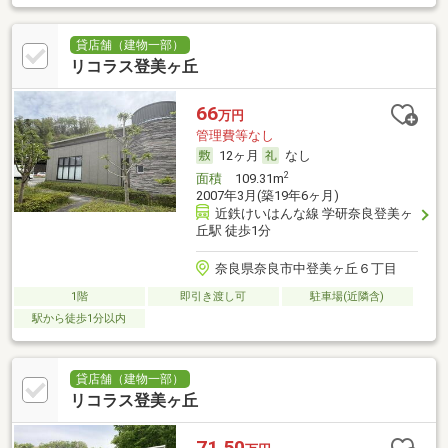
貸店舗（建物一部）
リコラス登美ヶ丘
66
万円
管理費等なし
12ヶ月
なし
2
面積
109.31m
2007年3月(築19年6ヶ月)
近鉄けいはんな線 学研奈良登美ヶ
丘駅 徒歩1分
奈良県奈良市中登美ヶ丘６丁目
1階
即引き渡し可
駐車場(近隣含)
駅から徒歩1分以内
貸店舗（建物一部）
リコラス登美ヶ丘
71.50