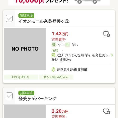
貸駐車場
イオンモール奈良登美ヶ丘
1.43
万円
管理費等-
なし
なし
面積
-
近鉄けいはんな線 学研奈良登美ヶ
丘駅 徒歩2分
奈良県生駒市鹿畑町
即引き渡し可
駅から徒歩5分以内
貸駐車場
登美ヶ丘パーキング
2.20
万円
管理費等-