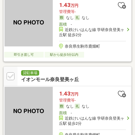
1.43
万円
管理費等-
なし
なし
面積
-
近鉄けいはんな線 学研奈良登美ヶ
丘駅 徒歩2分
奈良県生駒市鹿畑町
即引き渡し可
駅から徒歩5分以内
貸駐車場
イオンモール奈良登美ヶ丘
1.43
万円
管理費等-
なし
なし
面積
-
近鉄けいはんな線 学研奈良登美ヶ
丘駅 徒歩2分
奈良県生駒市鹿畑町