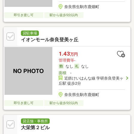
奈良県生駒市鹿畑町
即引き渡し可
駅から徒歩5分以内
貸駐車場
イオンモール奈良登美ヶ丘
1.43
万円
管理費等-
なし
なし
面積
-
近鉄けいはんな線 学研奈良登美ヶ
丘駅 徒歩2分
奈良県生駒市鹿畑町
即引き渡し可
駅から徒歩5分以内
貸店舗・事務所
大栄第２ビル