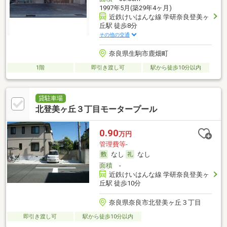
1997年5月(築29年4ヶ月)
近鉄けいはんな線 学研奈良登美ヶ
丘駅 徒歩8分
その他の交通
奈良県生駒市鹿畑町
1階
即引き渡し可
駅から徒歩10分以内
貸駐車場
北登美ヶ丘３丁目モータープール
0.90
万円
管理費等-
なし
なし
面積
-
近鉄けいはんな線 学研奈良登美ヶ
丘駅 徒歩10分
奈良県奈良市北登美ヶ丘３丁目
即引き渡し可
駅から徒歩10分以内