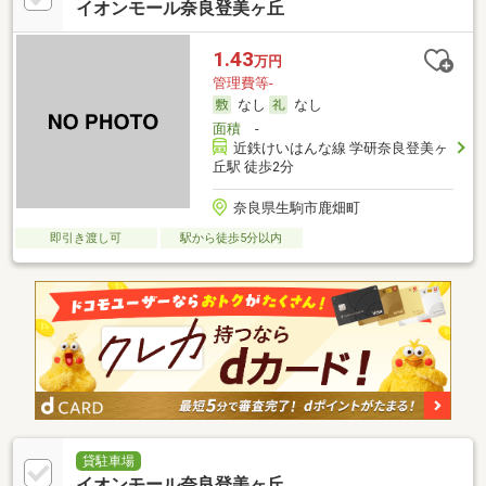
イオンモール奈良登美ヶ丘
1.43
万円
管理費等-
なし
なし
面積
-
近鉄けいはんな線 学研奈良登美ヶ
丘駅 徒歩2分
奈良県生駒市鹿畑町
即引き渡し可
駅から徒歩5分以内
貸駐車場
イオンモール奈良登美ヶ丘