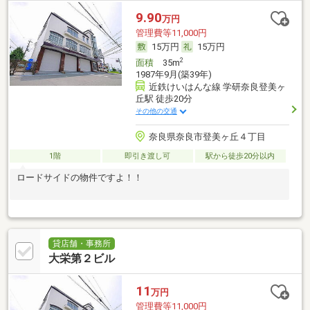
9.90
万円
管理費等11,000円
15万円
15万円
2
面積
35m
1987年9月(築39年)
近鉄けいはんな線 学研奈良登美ヶ
丘駅 徒歩20分
その他の交通
奈良県奈良市登美ヶ丘４丁目
1階
即引き渡し可
駅から徒歩20分以内
ロードサイドの物件ですよ！！
貸店舗・事務所
大栄第２ビル
11
万円
管理費等11,000円