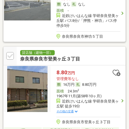
なし
なし
面積
-
近鉄けいはんな線 学研奈良登美ヶ
丘駅 バス8分/「押熊・神功」バス停
停歩5分
奈良県奈良市神功５丁目
貸店舗（建物一部）
奈良県奈良市登美ヶ丘３丁目
8.80
万円
管理費等なし
16万円
8.80万円
2
面積
24.3m
1967年11月(築58年10ヶ月)
近鉄けいはんな線 学研奈良登美ヶ
丘駅 徒歩19分
その他の交通
奈良県奈良市登美ヶ丘３丁目