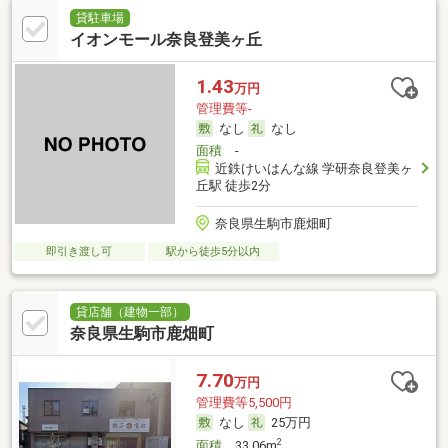
貸駐車場
イオンモール奈良登美ヶ丘
1.43
万円
管理費等-
なし
なし
面積
-
近鉄けいはんな線 学研奈良登美ヶ
丘駅 徒歩2分
奈良県生駒市鹿畑町
即引き渡し可
駅から徒歩5分以内
貸店舗（建物一部）
奈良県生駒市鹿畑町
7.70
万円
管理費等5,500円
なし
25万円
2
面積
33.06m