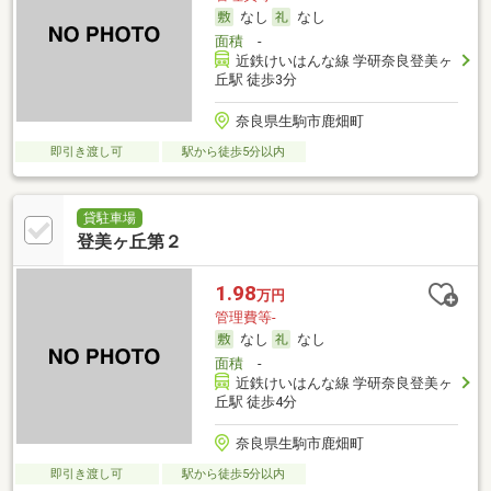
なし
なし
面積
-
近鉄けいはんな線 学研奈良登美ヶ
丘駅 徒歩3分
奈良県生駒市鹿畑町
即引き渡し可
駅から徒歩5分以内
貸駐車場
登美ヶ丘第２
1.98
万円
管理費等-
なし
なし
面積
-
近鉄けいはんな線 学研奈良登美ヶ
丘駅 徒歩4分
奈良県生駒市鹿畑町
即引き渡し可
駅から徒歩5分以内