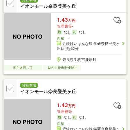
イオンモール奈良登美ヶ丘
1.43
万円
管理費等-
なし
なし
面積
-
近鉄けいはんな線 学研奈良登美ヶ
丘駅 徒歩2分
奈良県生駒市鹿畑町
即引き渡し可
駅から徒歩5分以内
貸駐車場
イオンモール奈良登美ヶ丘
1.43
万円
管理費等-
なし
なし
面積
-
近鉄けいはんな線 学研奈良登美ヶ