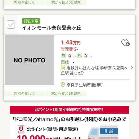
即引き渡し可
駅から徒歩5分以内
貸駐車場
イオンモール奈良登美ヶ丘
1.43
万円
管理費等-
なし
なし
面積
-
近鉄けいはんな線 学研奈良登美ヶ
丘駅 徒歩2分
奈良県生駒市鹿畑町
即引き渡し可
駅から徒歩5分以内