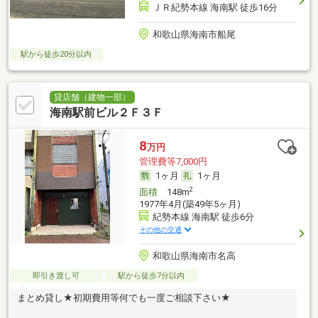
ＪＲ紀勢本線 海南駅 徒歩16分
和歌山県海南市船尾
駅から徒歩20分以内
貸店舗（建物一部）
海南駅前ビル２Ｆ３Ｆ
8
万円
管理費等7,000円
1ヶ月
1ヶ月
2
面積
148m
1977年4月(築49年5ヶ月)
紀勢本線 海南駅 徒歩6分
その他の交通
和歌山県海南市名高
即引き渡し可
駅から徒歩7分以内
まとめ貸し★初期費用等何でも一度ご相談下さい★