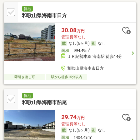
貸地
和歌山県海南市日方
30.08
万円
管理費等なし
なし(6ヶ月)
なし
2
面積
994.49m
ＪＲ紀勢本線 海南駅 徒歩14分
和歌山県海南市日方
即引き渡し可
駅から徒歩15分以内
貸地
和歌山県海南市船尾
29.74
万円
管理費等なし
なし(6ヶ月)
なし
2
面積
1404.43m