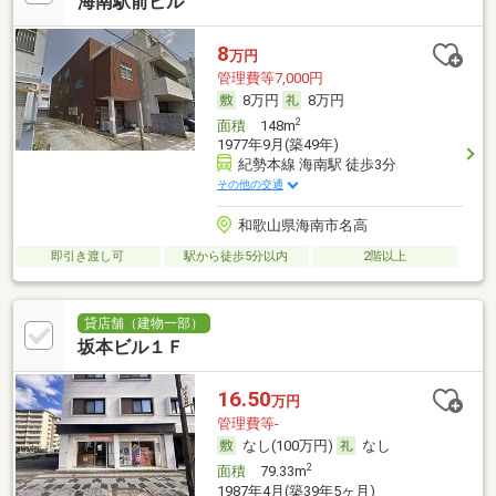
海南駅前ビル
8
万円
管理費等7,000円
8万円
8万円
2
面積
148m
1977年9月(築49年)
紀勢本線 海南駅 徒歩3分
その他の交通
和歌山県海南市名高
即引き渡し可
駅から徒歩5分以内
2階以上
貸店舗（建物一部）
坂本ビル１Ｆ
16.50
万円
管理費等-
なし(100万円)
なし
2
面積
79.33m
1987年4月(築39年5ヶ月)