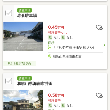
貸駐車場
赤倉駐車場
0.45
万円
管理費等なし
なし
なし
面積
-
ＪＲ紀勢本線 海南駅 徒歩7分
和歌山県海南市名高
駅から徒歩7分以内
貸駐車場
和歌山県海南市井田
0.50
万円
管理費等-
なし
なし