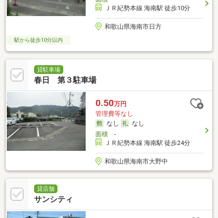
ＪＲ紀勢本線 海南駅 徒歩10分
和歌山県海南市日方
駅から徒歩10分以内
貸駐車場
春日 第３駐車場
0.50
万円
管理費等なし
なし
なし
面積
-
ＪＲ紀勢本線 海南駅 徒歩24分
和歌山県海南市大野中
貸店舗
サンシティ