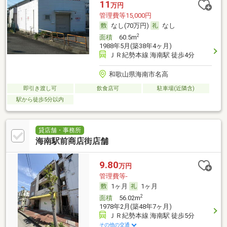
11
万円
管理費等15,000円
なし(70万円)
なし
2
面積
60.5m
1988年5月(築38年4ヶ月)
ＪＲ紀勢本線 海南駅 徒歩4分
和歌山県海南市名高
即引き渡し可
飲食店可
駐車場(近隣含)
駅から徒歩5分以内
貸店舗・事務所
海南駅前商店街店舗
9.80
万円
管理費等-
1ヶ月
1ヶ月
2
面積
56.02m
1978年2月(築48年7ヶ月)
ＪＲ紀勢本線 海南駅 徒歩5分
その他の交通