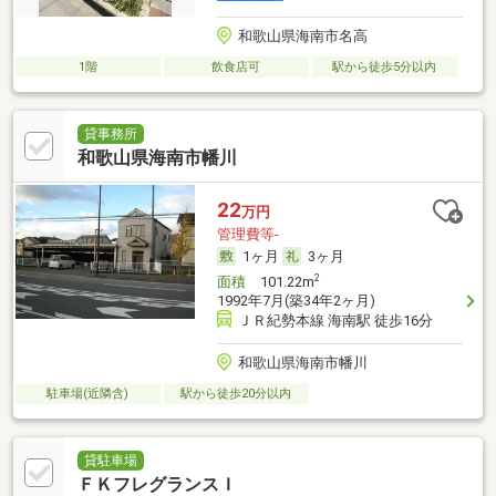
和歌山県海南市名高
1階
飲食店可
駅から徒歩5分以内
貸事務所
和歌山県海南市幡川
22
万円
管理費等-
1ヶ月
3ヶ月
2
面積
101.22m
1992年7月(築34年2ヶ月)
ＪＲ紀勢本線 海南駅 徒歩16分
和歌山県海南市幡川
駐車場(近隣含)
駅から徒歩20分以内
貸駐車場
ＦＫフレグランスＩ