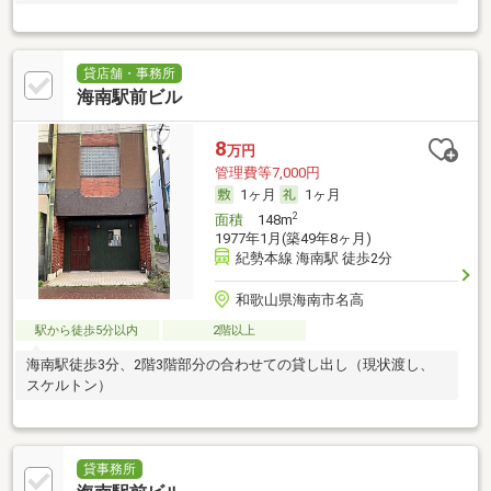
貸店舗・事務所
海南駅前ビル
8
万円
管理費等7,000円
1ヶ月
1ヶ月
2
面積
148m
1977年1月(築49年8ヶ月)
紀勢本線 海南駅 徒歩2分
和歌山県海南市名高
駅から徒歩5分以内
2階以上
海南駅徒歩3分、2階3階部分の合わせての貸し出し（現状渡し、
スケルトン）
貸事務所