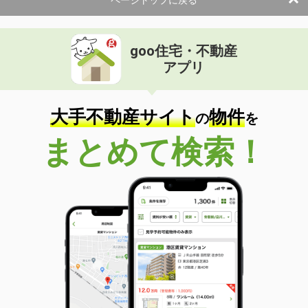
goo住宅・不動産
アプリ
大手不動産サイト
物件
の
を
まとめて検索！