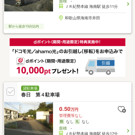
面積
-
ＪＲ紀勢本線 海南駅 徒歩11分
和歌山県海南市井田
駅から徒歩15分以内
貸駐車場
春日 第４駐車場
0.50
万円
管理費等なし
なし
なし
面積
-
ＪＲ紀勢本線 海南駅 徒歩17分