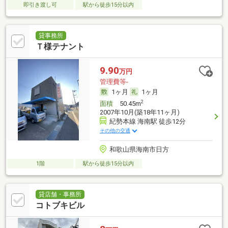
即引き渡し可
駅から徒歩15分以内
貸事務所
Ｔ様テナント
9.90
万円
管理費等-
1ヶ月
1ヶ月
2
面積
50.45m
2007年10月(築18年11ヶ月)
紀勢本線 海南駅 徒歩12分
その他の交通
和歌山県海南市日方
1階
駅から徒歩15分以内
貸店舗・事務所
コトブキビル