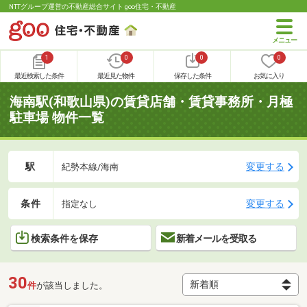
NTTグループ運営の不動産総合サイト goo住宅・不動産
1
0
0
0
最近検索した条件
最近見た物件
保存した条件
お気に入り
海南駅(和歌山県)の賃貸店舗・賃貸事務所・月極
駐車場 物件一覧
駅
変更する
紀勢本線/海南
条件
変更する
指定なし
検索条件を保存
新着メールを受取る
30
件
が該当しました。