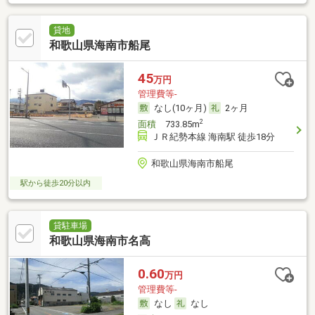
貸地
和歌山県海南市船尾
45
万円
管理費等-
なし(10ヶ月)
2ヶ月
2
面積
733.85m
ＪＲ紀勢本線 海南駅 徒歩18分
和歌山県海南市船尾
駅から徒歩20分以内
貸駐車場
和歌山県海南市名高
0.60
万円
管理費等-
なし
なし