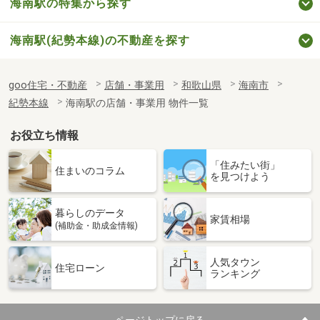
海南駅の特集から探す
海南駅(紀勢本線)の不動産を探す
goo住宅・不動産
店舗・事業用
和歌山県
海南市
紀勢本線
海南駅の店舗・事業用 物件一覧
お役立ち情報
「住みたい街」
住まいのコラム
を見つけよう
暮らしのデータ
家賃相場
(補助金・助成金情報)
人気タウン
住宅ローン
ランキング
ページトップに戻る