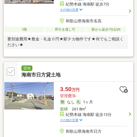
紀勢本線 海南駅 徒歩7分
その他の交通
和歌山県海南市名高
1階
即引き渡し可
駅から徒歩7分以内
要別途費用★敷金・礼金０円★駅チカ物件です★何でもご相談く
ださい★
貸地
海南市日方貸土地
3.50
万円
管理費等-
なし
1ヶ月
2
面積
261.8m
紀勢本線 海南駅 徒歩13分
その他の交通
和歌山県海南市日方