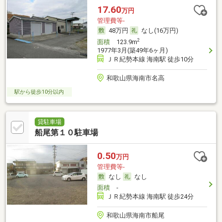
17.60
万円
管理費等-
48万円
なし(16万円)
2
面積
123.9m
1977年3月(築49年6ヶ月)
ＪＲ紀勢本線 海南駅 徒歩10分
和歌山県海南市名高
駅から徒歩10分以内
貸駐車場
船尾第１０駐車場
0.50
万円
管理費等-
なし
なし
面積
-
ＪＲ紀勢本線 海南駅 徒歩24分
和歌山県海南市船尾