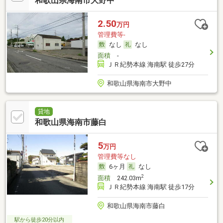
和歌山県海南市大野中
2.50
万円
管理費等-
なし
なし
面積
-
ＪＲ紀勢本線 海南駅 徒歩27分
和歌山県海南市大野中
貸地
和歌山県海南市藤白
5
万円
管理費等なし
6ヶ月
なし
2
面積
242.03m
ＪＲ紀勢本線 海南駅 徒歩17分
和歌山県海南市藤白
駅から徒歩20分以内