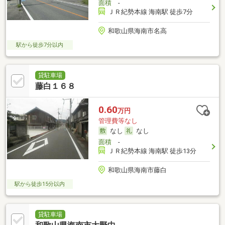
面積
-
ＪＲ紀勢本線 海南駅 徒歩7分
和歌山県海南市名高
駅から徒歩7分以内
貸駐車場
藤白１６８
0.60
万円
管理費等なし
なし
なし
面積
-
ＪＲ紀勢本線 海南駅 徒歩13分
和歌山県海南市藤白
駅から徒歩15分以内
貸駐車場