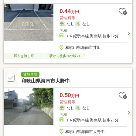
0.44
万円
管理費等-
なし
なし
面積
-
ＪＲ紀勢本線 海南駅 徒歩12分
和歌山県海南市井田
即引き渡し可
駅から徒歩15分以内
貸駐車場
和歌山県海南市大野中
0.50
万円
管理費等-
なし
なし
面積
-
ＪＲ紀勢本線 海南駅 徒歩21分
和歌山県海南市大野中