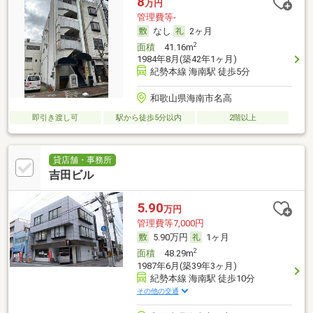
8
万円
管理費等-
なし
2ヶ月
2
面積
41.16m
1984年8月(築42年1ヶ月)
紀勢本線 海南駅 徒歩5分
和歌山県海南市名高
即引き渡し可
駅から徒歩5分以内
2階以上
貸店舗・事務所
吉田ビル
5.90
万円
管理費等7,000円
5.90万円
1ヶ月
2
面積
48.29m
1987年6月(築39年3ヶ月)
紀勢本線 海南駅 徒歩10分
その他の交通