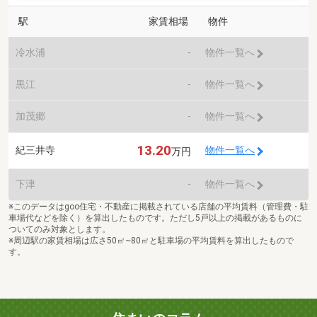
駅
家賃相場
物件
冷水浦
-
物件一覧へ
黒江
-
物件一覧へ
加茂郷
-
物件一覧へ
13.20
紀三井寺
物件一覧へ
万円
下津
-
物件一覧へ
※このデータはgoo住宅・不動産に掲載されている店舗の平均賃料（管理費・駐
車場代などを除く）を算出したものです。ただし5戸以上の掲載があるものに
ついてのみ対象とします。
※周辺駅の家賃相場は広さ50㎡~80㎡と駐車場の平均賃料を算出したもので
す。