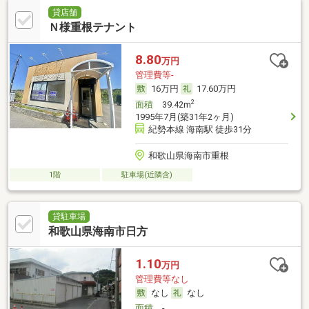
貸店舗
Ｎ様重根テナント
8.80
万円
管理費等-
16万円
17.60万円
2
面積
39.42m
1995年7月(築31年2ヶ月)
紀勢本線 海南駅 徒歩31分
和歌山県海南市重根
1階
駐車場(近隣含)
貸駐車場
和歌山県海南市日方
1.10
万円
管理費等なし
なし
なし
面積
-