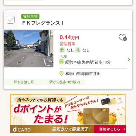
貸駐車場
ＦＫフレグランスＩ
0.44
万円
管理費等-
なし
なし
面積
-
紀勢本線 海南駅 徒歩10分
和歌山県海南市井田
即引き渡し可
駅から徒歩10分以内