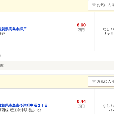
お気に入
6.60
滋賀県高島市拝戸
なし /
万円
拝戸
3ヶ月 
-
要）
お気に入
0.44
滋賀県高島市今津町中沼２丁目
なし /
万円
湖西線 近江今津駅 徒歩3分
- / 