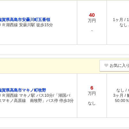
40
滋賀県高島市安曇川町五番領
1ヶ月 / 
万円
ＪＲ湖西線 安曇川駅 徒歩15分
なし /
-
お気に入
6
滋賀県高島市マキノ町牧野
なし /
万円
ＪＲ湖西線 マキノ駅 バス10分/「湖国バ
3ヶ月 /
スマキノ高原線 南牧野」バス停 停歩3分
50.00
なし