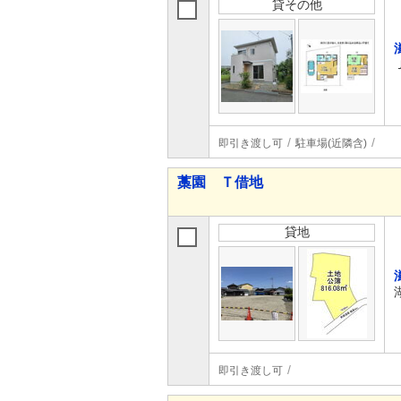
貸その他
即引き渡し可
駐車場(近隣含)
藁園 Ｔ借地
貸地
即引き渡し可