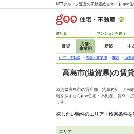
NTTグループ運営の不動産総合サイト goo
借りる
マンションを買う
店舗･
賃貸
新築
中
事業用
住宅・不動産
>
店舗・事業用
>
関西
>
滋賀
高島市(滋賀県)の賃
滋賀県高島市の貸店舗、貸事務所、月極
報を探すならgoo住宅・不動産。賃料・
ます。
探したい物件のエリア・検索条件を
エリア