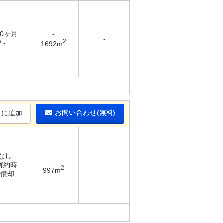
10ヶ月
-
-
2
 -
1692m
お問い合わせ(無料)
りに追加
 なし
-
 解約時
-
2
997m
％償却