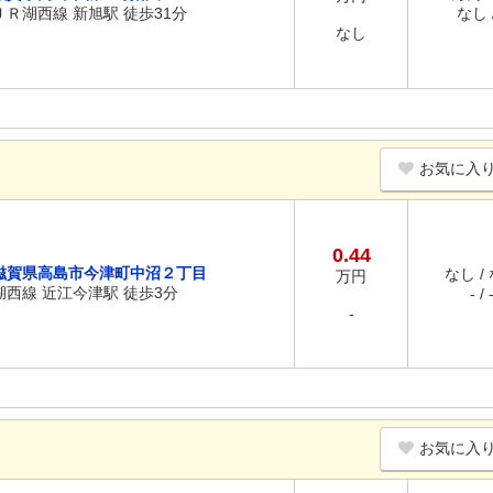
ＪＲ湖西線 新旭駅 徒歩31分
なし /
なし
お気に入
0.44
滋賀県高島市今津町中沼２丁目
なし /
万円
湖西線 近江今津駅 徒歩3分
- / 
-
お気に入