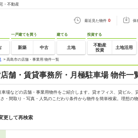
住宅・不動産
0
最近見た物件
保
一戸建てを買う
建てる
投資する
不動産
古
新築
中古
土地
土地活用
投資
県
>
高島市の店舗・事業用 物件一覧
貸店舗・賃貸事務所・月極駐車場 物件一
駐車場などの店舗・事業用物件をご紹介します。貸オフィス、貸ビル、
広さ・間取り・写真・人気のこだわり条件から物件を簡単検索。理想の物
変更して再検索