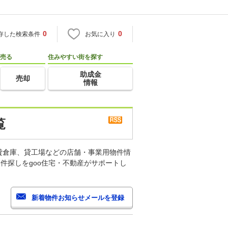
0
0
存した検索条件
お気に入り
売る
住みやすい街を探す
助成金
売却
情報
覧
貸倉庫、貸工場などの店舗・事業用物件情
件探しをgoo住宅・不動産がサポートし