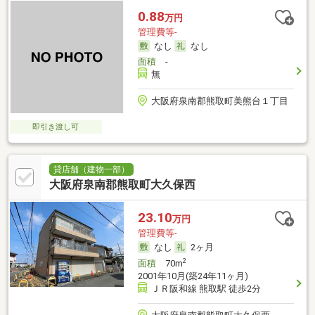
0.88
万円
管理費等-
なし
なし
面積
-
無
大阪府泉南郡熊取町美熊台１丁目
即引き渡し可
貸店舗（建物一部）
大阪府泉南郡熊取町大久保西
23.10
万円
管理費等-
なし
2ヶ月
2
面積
70m
2001年10月(築24年11ヶ月)
ＪＲ阪和線 熊取駅 徒歩2分