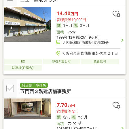
14.40
万円
管理費等10,000円
1ヶ月
3ヶ月
2
面積
75m
1999年12月(築26年9ヶ月)
ＪＲ阪和線 熊取駅 徒歩38分
大阪府泉南郡熊取町朝代東２丁目
1階
即引き渡し可
飲食店可
駐車場(近隣含)
貸店舗・事務所
五門西３階建店舗事務所
7.70
万円
管理費等なし
なし
2ヶ月
2
面積
72.92m
1986年2月(築40年7ヶ月)