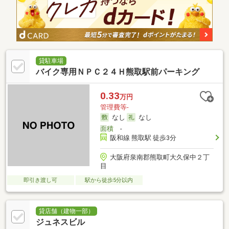
貸駐車場
バイク専用ＮＰＣ２４Ｈ熊取駅前パーキング
0.33
万円
管理費等-
なし
なし
面積
-
阪和線 熊取駅 徒歩3分
大阪府泉南郡熊取町大久保中２丁
目
即引き渡し可
駅から徒歩5分以内
貸店舗（建物一部）
ジュネスビル