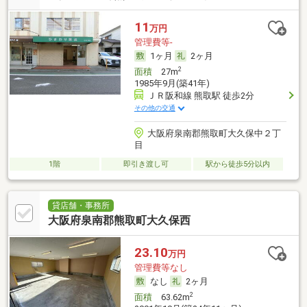
11
万円
管理費等-
1ヶ月
2ヶ月
2
面積
27m
1985年9月(築41年)
ＪＲ阪和線 熊取駅 徒歩2分
その他の交通
大阪府泉南郡熊取町大久保中２丁
目
1階
即引き渡し可
駅から徒歩5分以内
貸店舗・事務所
大阪府泉南郡熊取町大久保西
23.10
万円
管理費等なし
なし
2ヶ月
2
面積
63.62m