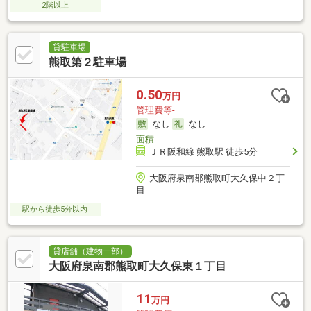
2階以上
貸駐車場
熊取第２駐車場
0.50
万円
管理費等-
なし
なし
面積
-
ＪＲ阪和線 熊取駅 徒歩5分
大阪府泉南郡熊取町大久保中２丁
目
駅から徒歩5分以内
貸店舗（建物一部）
大阪府泉南郡熊取町大久保東１丁目
11
万円