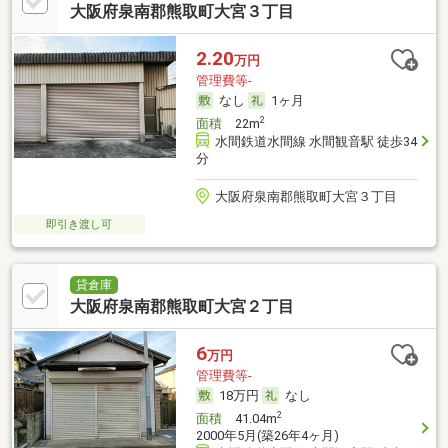
大阪府泉南郡熊取町大宮３丁目
2.20
万円
管理費等-
なし
1ヶ月
2
面積
22m
水間鉄道水間線 水間観音駅 徒歩34
分
大阪府泉南郡熊取町大宮３丁目
即引き渡し可
貸倉庫
大阪府泉南郡熊取町大宮２丁目
6
万円
管理費等-
18万円
なし
2
面積
41.04m
2000年5月(築26年4ヶ月)