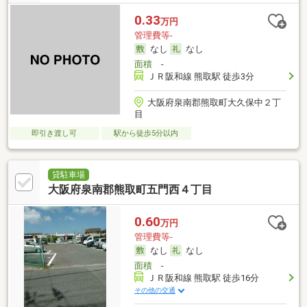
0.33
万円
管理費等-
なし
なし
面積
-
ＪＲ阪和線 熊取駅 徒歩3分
大阪府泉南郡熊取町大久保中２丁
目
即引き渡し可
駅から徒歩5分以内
貸駐車場
大阪府泉南郡熊取町五門西４丁目
0.60
万円
管理費等-
なし
なし
面積
-
ＪＲ阪和線 熊取駅 徒歩16分
その他の交通