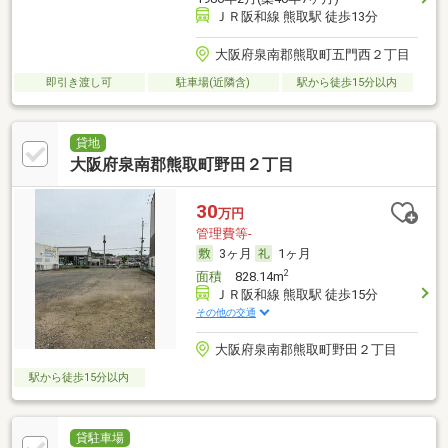
ＪＲ阪和線 熊取駅 徒歩13分
大阪府泉南郡熊取町五門西２丁目
即引き渡し可
駐車場(近隣含)
駅から徒歩15分以内
貸地
大阪府泉南郡熊取町野田２丁目
30
万円
管理費等-
3ヶ月
1ヶ月
2
面積
828.14m
ＪＲ阪和線 熊取駅 徒歩15分
その他の交通
大阪府泉南郡熊取町野田２丁目
駅から徒歩15分以内
貸駐車場