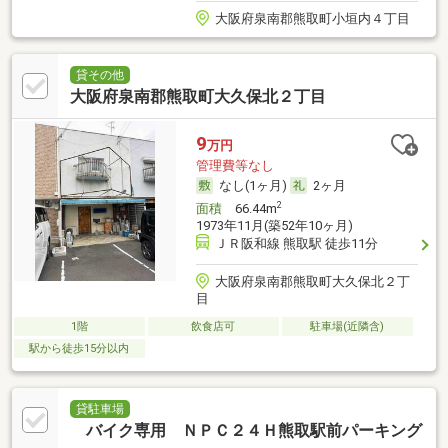
大阪府泉南郡熊取町小垣内４丁目
貸その他
大阪府泉南郡熊取町大久保北２丁目
9
万円
管理費等なし
なし(1ヶ月)
2ヶ月
2
面積
66.44m
1973年11月(築52年10ヶ月)
ＪＲ阪和線 熊取駅 徒歩11分
大阪府泉南郡熊取町大久保北２丁
目
1階
飲食店可
駐車場(近隣含)
駅から徒歩15分以内
貸駐車場
バイク専用 ＮＰＣ２４Ｈ熊取駅前パーキング