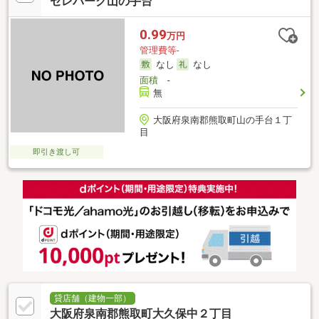
セレパーク山の手台
0.99
万円
管理費等-
なし
なし
面積
-
無
大阪府泉南郡熊取町山の手台１丁
目
即引き渡し可
貸店舗（建物一部）
大阪府泉南郡熊取町大久保中２丁目