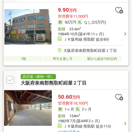
9.90
万円
管理費等11,000円
50万円
なし(25万円)
2
面積
33.6m
1984年10月(築41年11ヶ月)
ＪＲ阪和線 熊取駅 徒歩8分
大阪府泉南郡熊取町紺屋１丁目
1階
即引き渡し可
駅から徒歩10分以内
貸店舗（建物一部）
大阪府泉南郡熊取町紺屋２丁目
50.60
万円
管理費等18,700円
1ヶ月
2ヶ月
2
面積
154m
1982年7月(築44年2ヶ月)
ＪＲ阪和線 熊取駅 徒歩11分
その他の交通