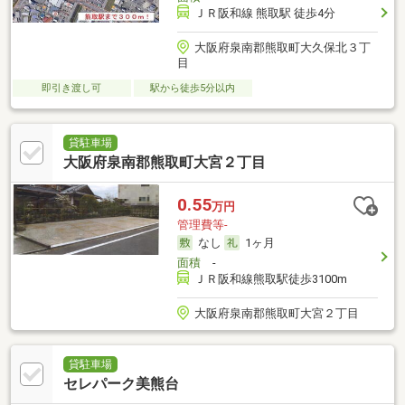
ＪＲ阪和線 熊取駅 徒歩4分
大阪府泉南郡熊取町大久保北３丁
目
即引き渡し可
駅から徒歩5分以内
貸駐車場
大阪府泉南郡熊取町大宮２丁目
0.55
万円
管理費等-
なし
1ヶ月
面積
-
ＪＲ阪和線熊取駅徒歩3100m
大阪府泉南郡熊取町大宮２丁目
貸駐車場
セレパーク美熊台