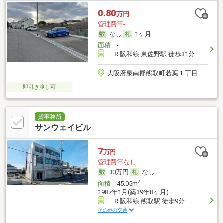
0.80
万円
管理費等-
なし
1ヶ月
面積
-
ＪＲ阪和線 東佐野駅 徒歩31分
大阪府泉南郡熊取町若葉１丁目
即引き渡し可
貸事務所
サンウェイビル
7
万円
管理費等なし
30万円
なし
2
面積
45.05m
1987年1月(築39年8ヶ月)
ＪＲ阪和線 熊取駅 徒歩9分
その他の交通