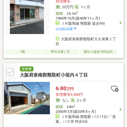
管理費等-
20万円
1ヶ月
2
面積
24.1m
1985年10月(築40年11ヶ月)
ＪＲ阪和線 熊取駅 徒歩9分
その他の交通
大阪府泉南郡熊取町大久保東１丁
目
1階
即引き渡し可
駅から徒歩10分以内
貸倉庫
大阪府泉南郡熊取町小垣内４丁目
6.80
万円
管理費等5,500円
なし
2ヶ月
2
面積
24m
2006年5月(築20年4ヶ月)
ＪＲ阪和線 熊取駅 バス11分/「若
葉」バス停 停歩5分