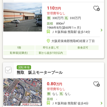
110
万円
管理費等なし
300万円
330万円
2
面積
890m
1966年8月(築60年1ヶ月)
ＪＲ阪和線 熊取駅 徒歩14分
大阪府泉南郡熊取町紺屋２丁目
1階
即引き渡し可
飲食店可
駐車場(近隣含)
駅から徒歩15分以内
貸駐車場
熊取 阪上モータープール
0.80
万円
管理費等なし
なし
なし
面積
-
ＪＲ阪和線 熊取駅 徒歩4分