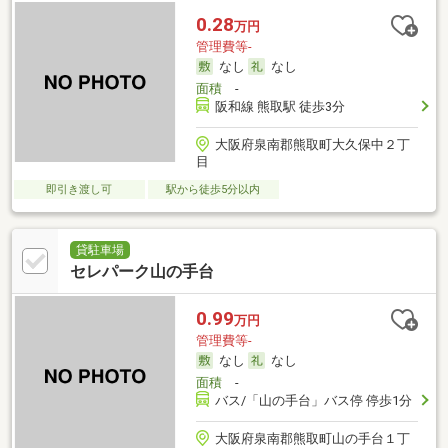
0.28
万円
管理費等-
なし
なし
面積
-
阪和線 熊取駅 徒歩3分
大阪府泉南郡熊取町大久保中２丁
目
即引き渡し可
駅から徒歩5分以内
貸駐車場
セレパーク山の手台
0.99
万円
管理費等-
なし
なし
面積
-
バス/「山の手台」バス停 停歩1分
大阪府泉南郡熊取町山の手台１丁