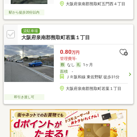
大阪府泉南郡熊取町五門西４丁目
駅から徒歩20分以内
貸駐車場
大阪府泉南郡熊取町若葉１丁目
0.80
万円
管理費等-
なし
1ヶ月
面積
-
ＪＲ阪和線 東佐野駅 徒歩31分
大阪府泉南郡熊取町若葉１丁目
即引き渡し可