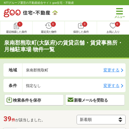
NTTグループ運営の不動産総合サイト goo住宅・不動産
1
0
0
0
最近検索した条件
最近見た物件
保存した条件
お気に入り
泉南郡熊取町(大阪府)の賃貸店舗・賃貸事務所・
月極駐車場 物件一覧
地域
変更する
泉南郡熊取町
条件
変更する
指定なし
検索条件を保存
新着メールを受取る
39
件
が該当しました。