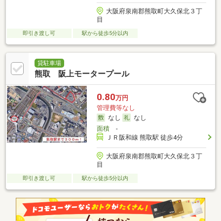
大阪府泉南郡熊取町大久保北３丁
目
即引き渡し可
駅から徒歩5分以内
貸駐車場
熊取 阪上モータープール
0.80
万円
管理費等なし
なし
なし
面積
-
ＪＲ阪和線 熊取駅 徒歩4分
大阪府泉南郡熊取町大久保北３丁
目
即引き渡し可
駅から徒歩5分以内