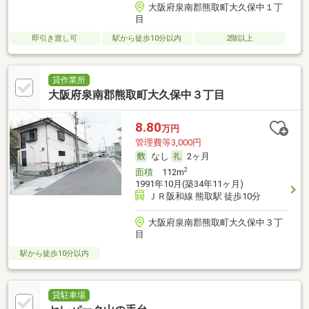
大阪府泉南郡熊取町大久保中１丁
目
即引き渡し可
駅から徒歩10分以内
2階以上
貸作業所
大阪府泉南郡熊取町大久保中３丁目
8.80
万円
管理費等3,000円
なし
2ヶ月
2
面積
112m
1991年10月(築34年11ヶ月)
ＪＲ阪和線 熊取駅 徒歩10分
大阪府泉南郡熊取町大久保中３丁
目
駅から徒歩10分以内
貸駐車場