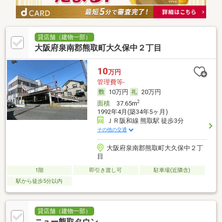
貸店舗（建物一部）
大阪府泉南郡熊取町大久保中２丁目
10
万円
管理費等-
10万円
20万円
2
面積
37.65m
1992年4月(築34年5ヶ月)
ＪＲ阪和線 熊取駅 徒歩3分
その他の交通
大阪府泉南郡熊取町大久保中２丁
目
1階
即引き渡し可
駐車場(近隣含)
駅から徒歩5分以内
貸店舗（建物一部）
ニュー熊取タウン