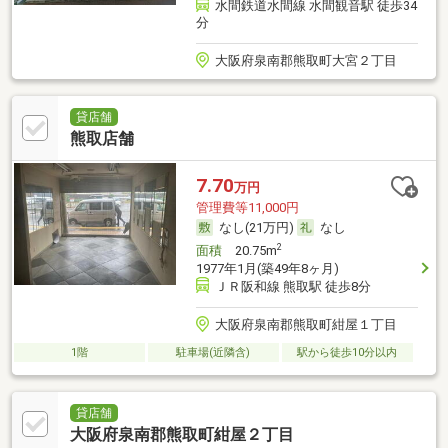
水間鉄道水間線 水間観音駅 徒歩34
分
大阪府泉南郡熊取町大宮２丁目
貸店舗
熊取店舗
7.70
万円
管理費等11,000円
なし(21万円)
なし
2
面積
20.75m
1977年1月(築49年8ヶ月)
ＪＲ阪和線 熊取駅 徒歩8分
大阪府泉南郡熊取町紺屋１丁目
1階
駐車場(近隣含)
駅から徒歩10分以内
貸店舗
大阪府泉南郡熊取町紺屋２丁目