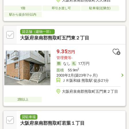
大阪府泉南郡熊取町大久保西
1階
即引き渡し可
駐車場(近隣含)
駅から徒歩5分以内
貸店舗（建物一部）
大阪府泉南郡熊取町五門東２丁目
9.35
万円
管理費等-
なし
17万円
2
面積
55.9m
2003年2月(築23年7ヶ月)
ＪＲ阪和線 熊取駅 徒歩21分
大阪府泉南郡熊取町五門東２丁目
2階以上
貸駐車場
大阪府泉南郡熊取町若葉１丁目