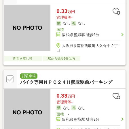
0.33
万円
管理費等-
なし
なし
面積
-
阪和線 熊取駅 徒歩3分
大阪府泉南郡熊取町大久保中２丁
目
即引き渡し可
駅から徒歩5分以内
貸駐車場
バイク専用ＮＰＣ２４Ｈ熊取駅前パーキング
0.33
万円
管理費等-
なし
なし
面積
-
阪和線 熊取駅 徒歩3分