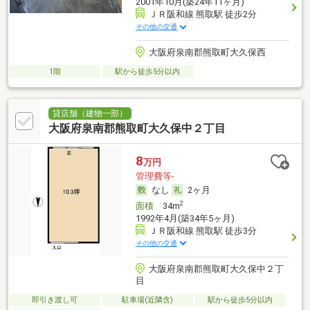
2001年10月(築24年11ヶ月)
ＪＲ阪和線 熊取駅 徒歩2分
その他の交通
大阪府泉南郡熊取町大久保西
1階
駅から徒歩5分以内
貸店舗（建物一部）
大阪府泉南郡熊取町大久保中２丁目
8
万円
管理費等-
なし
2ヶ月
2
面積
34m
1992年4月(築34年5ヶ月)
ＪＲ阪和線 熊取駅 徒歩3分
その他の交通
大阪府泉南郡熊取町大久保中２丁
目
即引き渡し可
駐車場(近隣含)
駅から徒歩5分以内