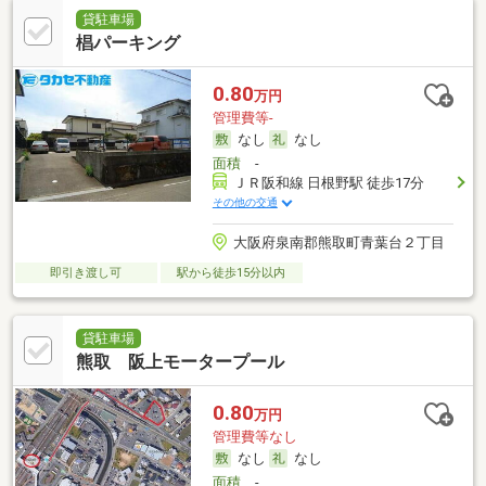
貸駐車場
椙パーキング
0.80
万円
管理費等-
なし
なし
面積
-
ＪＲ阪和線 日根野駅 徒歩17分
その他の交通
大阪府泉南郡熊取町青葉台２丁目
即引き渡し可
駅から徒歩15分以内
貸駐車場
熊取 阪上モータープール
0.80
万円
管理費等なし
なし
なし
面積
-