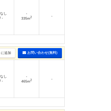
 なし
-
-
2
 -
335m
お問い合わせ(無料)
りに追加
 なし
-
-
2
 -
465m