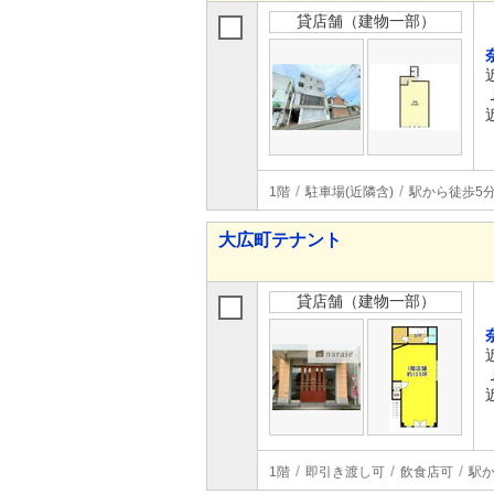
貸店舗（建物一部）
1階
駐車場(近隣含)
駅から徒歩5
大広町テナント
貸店舗（建物一部）
1階
即引き渡し可
飲食店可
駅か