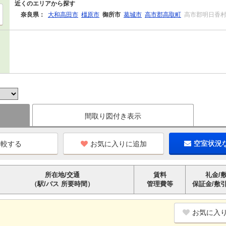
近くのエリアから探す
奈良県：
大和高田市
橿原市
御所市
葛城市
高市郡高取町
高市郡明日香
間取り図付き表示
お気に入りに追加
空室状況
所在地/交通
賃料
礼金/
（駅/バス 所要時間）
管理費等
保証金/敷
お気に入