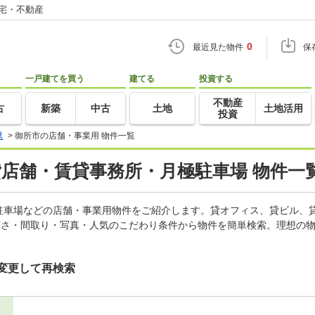
住宅・不動産
0
最近見た物件
保
一戸建てを買う
建てる
投資する
不動産
古
新築
中古
土地
土地活用
投資
県
>
御所市の店舗・事業用 物件一覧
貸店舗・賃貸事務所・月極駐車場 物件一
駐車場などの店舗・事業用物件をご紹介します。貸オフィス、貸ビル、
広さ・間取り・写真・人気のこだわり条件から物件を簡単検索。理想の物
変更して再検索