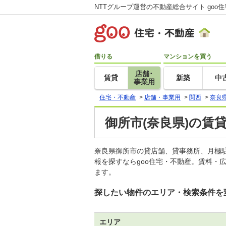
NTTグループ運営の不動産総合サイト goo
借りる
マンションを買う
店舗･
賃貸
新築
中
事業用
住宅・不動産
>
店舗・事業用
>
関西
>
奈良
御所市(奈良県)の賃
奈良県御所市の貸店舗、貸事務所、月極
報を探すならgoo住宅・不動産。賃料・
ます。
探したい物件のエリア・検索条件を
エリア