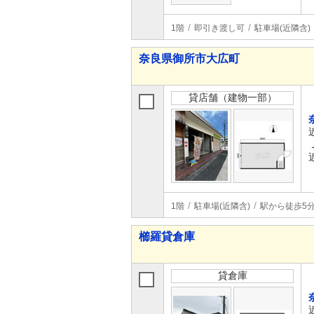
1階
即引き渡し可
駐車場(近隣含)
奈良県御所市大広町
貸店舗（建物一部）
1階
駐車場(近隣含)
駅から徒歩5
櫛羅貸倉庫
貸倉庫