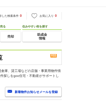
0
0
存した検索条件
お気に入り
売る
住みやすい街を探す
助成金
売却
情報
覧
貸倉庫、貸工場などの店舗・事業用物件情
件探しをgoo住宅・不動産がサポートし