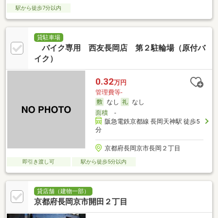
駅から徒歩7分以内
貸駐車場
バイク専用 西友長岡店 第２駐輪場（原付バ
イク）
0.32
万円
管理費等-
なし
なし
面積
-
阪急電鉄京都線 長岡天神駅 徒歩5
分
京都府長岡京市長岡２丁目
即引き渡し可
駅から徒歩5分以内
貸店舗（建物一部）
京都府長岡京市開田２丁目