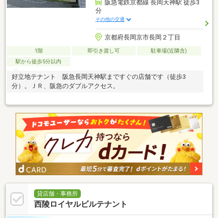
阪急電鉄京都線 長岡天神駅 徒歩3
分
その他の交通
京都府長岡京市長岡２丁目
1階
即引き渡し可
駐車場(近隣含)
駅から徒歩5分以内
好立地テナント 阪急長岡天神駅まですぐの店舗です（徒歩3
分）。ＪＲ、阪急のダブルアクセス。
貸店舗・事務所
西陵ロイヤルビルテナント