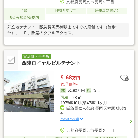
京都府長岡京市長岡２丁目
1階
即引き渡し可
駐車場(近隣含)
駅から徒歩5分以内
好立地テナント 阪急長岡天神駅まですぐの店舗です（徒歩3
分）。ＪＲ、阪急のダブルアクセス。
貸店舗・事務所
西陵ロイヤルビルテナント
9.68
万円
管理費等-
52.80万円
なし
2
面積
28m
1978年10月(築47年11ヶ月)
阪急電鉄京都線 長岡天神駅 徒歩3
分
その他の交通
京都府長岡京市長岡２丁目