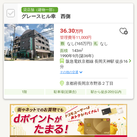
貸店舗（建物一部）
グレースヒル幸 西側
36.30
万円
管理費等11,000円
なし(165万円)
なし
2
面積
143m
1990年9月(築36年)
阪急電鉄京都線 長岡天神駅 徒歩16
分
その他の交通
京都府長岡京市野添２丁目
1階
駐車場(近隣含)
駅から徒歩20分以内