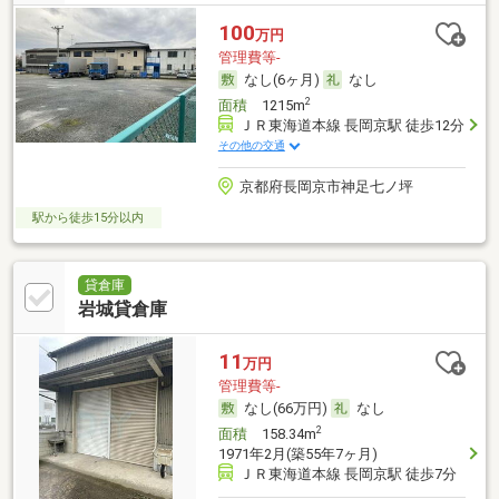
100
万円
管理費等-
なし(6ヶ月)
なし
2
面積
1215m
ＪＲ東海道本線 長岡京駅 徒歩12分
その他の交通
京都府長岡京市神足七ノ坪
駅から徒歩15分以内
貸倉庫
岩城貸倉庫
11
万円
管理費等-
なし(66万円)
なし
2
面積
158.34m
1971年2月(築55年7ヶ月)
ＪＲ東海道本線 長岡京駅 徒歩7分