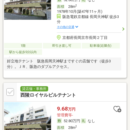
2
面積
28m
1978年10月(築47年11ヶ月)
阪急電鉄京都線 長岡天神駅 徒歩3
分
その他の交通
京都府長岡京市長岡２丁目
1階
即引き渡し可
駐車場(近隣含)
駅から徒歩5分以内
好立地テナント 阪急長岡天神駅まですぐの店舗です（徒歩3
分）。ＪＲ、阪急のダブルアクセス。
貸店舗・事務所
西陵ロイヤルビルテナント
9.68
万円
管理費等-
52.80万円
なし
2
面積
28m