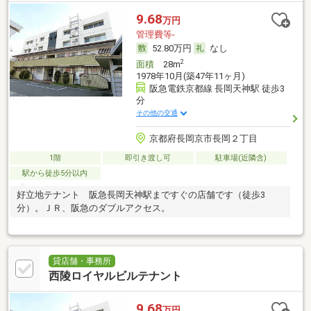
9.68
万円
管理費等-
52.80万円
なし
2
面積
28m
1978年10月(築47年11ヶ月)
阪急電鉄京都線 長岡天神駅 徒歩3
分
その他の交通
京都府長岡京市長岡２丁目
1階
即引き渡し可
駐車場(近隣含)
駅から徒歩5分以内
好立地テナント 阪急長岡天神駅まですぐの店舗です（徒歩3
分）。ＪＲ、阪急のダブルアクセス。
貸店舗・事務所
西陵ロイヤルビルテナント
9.68
万円