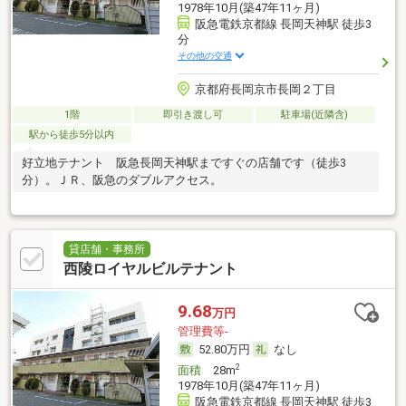
1978年10月(築47年11ヶ月)
阪急電鉄京都線 長岡天神駅 徒歩3
分
その他の交通
京都府長岡京市長岡２丁目
1階
即引き渡し可
駐車場(近隣含)
駅から徒歩5分以内
好立地テナント 阪急長岡天神駅まですぐの店舗です（徒歩3
分）。ＪＲ、阪急のダブルアクセス。
貸店舗・事務所
西陵ロイヤルビルテナント
9.68
万円
管理費等-
52.80万円
なし
2
面積
28m
1978年10月(築47年11ヶ月)
阪急電鉄京都線 長岡天神駅 徒歩3