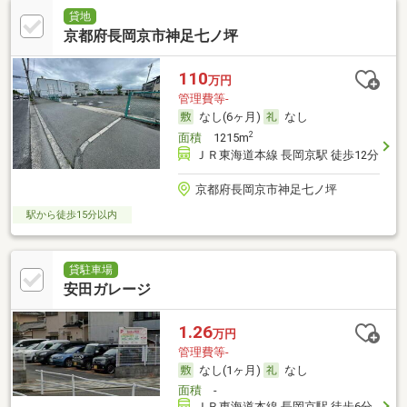
貸地
京都府長岡京市神足七ノ坪
110
万円
管理費等-
なし(6ヶ月)
なし
2
面積
1215m
ＪＲ東海道本線 長岡京駅 徒歩12分
京都府長岡京市神足七ノ坪
駅から徒歩15分以内
貸駐車場
安田ガレージ
1.26
万円
管理費等-
なし(1ヶ月)
なし
面積
-
ＪＲ東海道本線 長岡京駅 徒歩6分