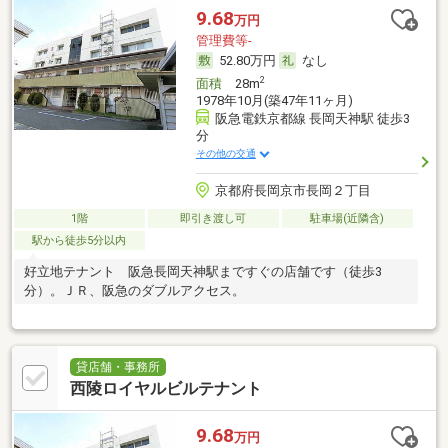
9.68
万円
管理費等-
52.80万円
なし
2
面積
28m
1978年10月(築47年11ヶ月)
阪急電鉄京都線 長岡天神駅 徒歩3
分
その他の交通
京都府長岡京市長岡２丁目
1階
即引き渡し可
駐車場(近隣含)
駅から徒歩5分以内
好立地テナント 阪急長岡天神駅まですぐの店舗です（徒歩3
分）。ＪＲ、阪急のダブルアクセス。
貸店舗・事務所
西陵ロイヤルビルテナント
9.68
万円