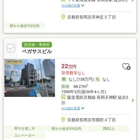
その他の交通
京都府長岡京市神足２丁目
駅から徒歩7分以内
貸店舗・事務所
ペガサスビル
22
万円
管理費等なし
なし(138万円)
なし
2
面積
68.27m
1990年5月(築36年4ヶ月)
阪急電鉄京都線 長岡天神駅 徒歩2
分
その他の交通
京都府長岡京市開田４丁目
即引き渡し可
駅から徒歩5分以内
2階以上
エレベーター