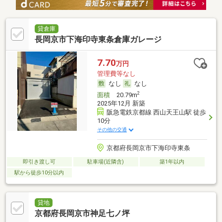
貸倉庫
長岡京市下海印寺東条倉庫ガレージ
7.70
万円
管理費等なし
なし
なし
2
面積
20.79m
2025年12月 新築
阪急電鉄京都線 西山天王山駅 徒歩
10分
その他の交通
京都府長岡京市下海印寺東条
即引き渡し可
駐車場(近隣含)
築1年以内
駅から徒歩10分以内
貸地
京都府長岡京市神足七ノ坪