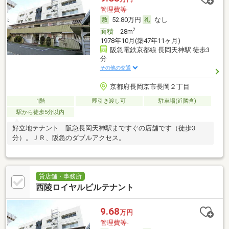
管理費等-
52.80万円
なし
2
面積
28m
1978年10月(築47年11ヶ月)
阪急電鉄京都線 長岡天神駅 徒歩3
分
その他の交通
京都府長岡京市長岡２丁目
1階
即引き渡し可
駐車場(近隣含)
駅から徒歩5分以内
好立地テナント 阪急長岡天神駅まですぐの店舗です（徒歩3
分）。ＪＲ、阪急のダブルアクセス。
貸店舗・事務所
西陵ロイヤルビルテナント
9.68
万円
管理費等-