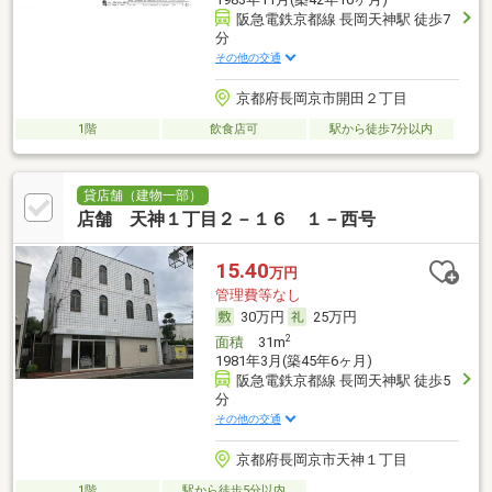
阪急電鉄京都線 長岡天神駅 徒歩7
分
その他の交通
京都府長岡京市開田２丁目
1階
飲食店可
駅から徒歩7分以内
貸店舗（建物一部）
店舗 天神１丁目２－１６ １－西号
15.40
万円
管理費等なし
30万円
25万円
2
面積
31m
1981年3月(築45年6ヶ月)
阪急電鉄京都線 長岡天神駅 徒歩5
分
その他の交通
京都府長岡京市天神１丁目
1階
駅から徒歩5分以内