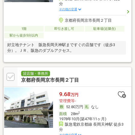
分
その他の交通
京都府長岡京市長岡２丁目
1階
即引き渡し可
駐車場(近隣含)
駅から徒歩5分以内
好立地テナント 阪急長岡天神駅まですぐの店舗です（徒歩3
分）。ＪＲ、阪急のダブルアクセス。
貸店舗・事務所
京都府長岡京市長岡２丁目
9.68
万円
管理費等-
52.80万円
なし
2
面積
28m
1978年10月(築47年11ヶ月)
阪急電鉄京都線 長岡天神駅 徒歩3
分
その他の交通