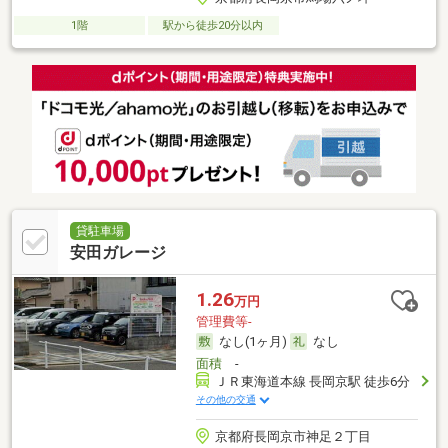
1階
駅から徒歩20分以内
貸駐車場
安田ガレージ
1.26
万円
管理費等-
なし(1ヶ月)
なし
面積
-
ＪＲ東海道本線 長岡京駅 徒歩6分
その他の交通
京都府長岡京市神足２丁目