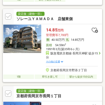
貸店舗（建物一部）
ソレーユＹＡＭＡＤＡ 店舗東側
14.85
万円
管理費等7,700円
40.50万円
14.85万円
2
面積
54.59m
1991年3月(築35年6ヶ月)
阪急電鉄京都線 長岡天神駅 徒歩15
分
その他の交通
京都府長岡京市野添２丁目
1階
即引き渡し可
駅から徒歩15分以内
貸店舗（建物一部）
京都府長岡京市長岡１丁目