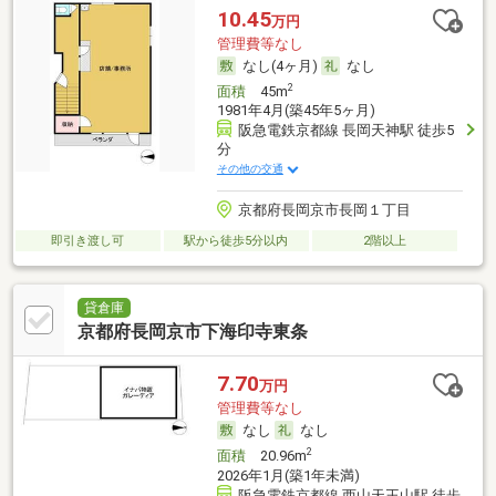
10.45
万円
管理費等なし
なし(4ヶ月)
なし
2
面積
45m
1981年4月(築45年5ヶ月)
阪急電鉄京都線 長岡天神駅 徒歩5
分
その他の交通
京都府長岡京市長岡１丁目
即引き渡し可
駅から徒歩5分以内
2階以上
貸倉庫
京都府長岡京市下海印寺東条
7.70
万円
管理費等なし
なし
なし
2
面積
20.96m
2026年1月(築1年未満)
阪急電鉄京都線 西山天王山駅 徒歩