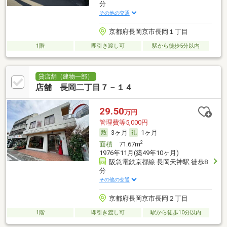
分
その他の交通
京都府長岡京市長岡１丁目
1階
即引き渡し可
駅から徒歩5分以内
貸店舗（建物一部）
店舗 長岡二丁目７－１４
29.50
万円
管理費等5,000円
3ヶ月
1ヶ月
2
面積
71.67m
1976年11月(築49年10ヶ月)
阪急電鉄京都線 長岡天神駅 徒歩8
分
その他の交通
京都府長岡京市長岡２丁目
1階
即引き渡し可
駅から徒歩10分以内