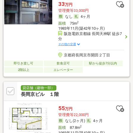
33
万円
管理費等33,000円
なし
4ヶ月
2
面積
75m
1983年11月(築42年10ヶ月)
阪急電鉄京都線 長岡天神駅 徒歩7
分
その他の交通
京都府長岡京市開田２丁目
即引き渡し可
飲食店可
駅から徒歩7分以内
2階以上
エレベーター
貸店舗（建物一部）
長岡京ビル １階
55
万円
管理費等22,000円
なし(2ヶ月)
4ヶ月
2
面積
87.8m
1983年11月(築42年10ヶ月)