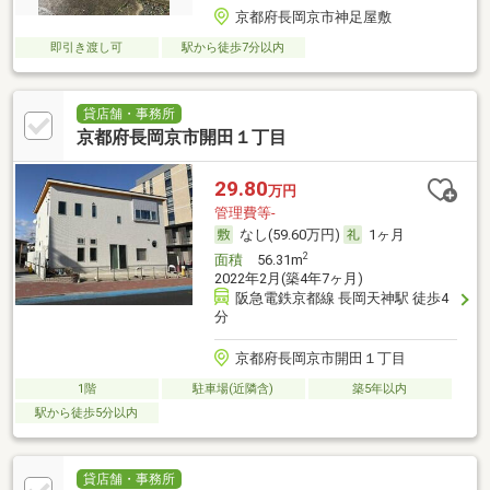
京都府長岡京市神足屋敷
即引き渡し可
駅から徒歩7分以内
貸店舗・事務所
京都府長岡京市開田１丁目
29.80
万円
管理費等-
なし(59.60万円)
1ヶ月
2
面積
56.31m
2022年2月(築4年7ヶ月)
阪急電鉄京都線 長岡天神駅 徒歩4
分
京都府長岡京市開田１丁目
1階
駐車場(近隣含)
築5年以内
駅から徒歩5分以内
貸店舗・事務所