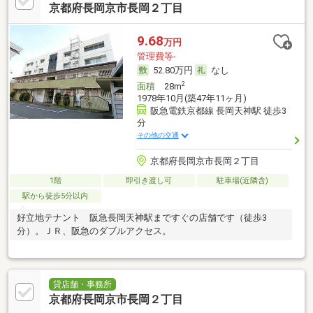
京都府長岡京市長岡２丁目
9.68
万円
管理費等-
52.80万円
なし
2
面積
28m
1978年10月(築47年11ヶ月)
阪急電鉄京都線 長岡天神駅 徒歩3
分
その他の交通
京都府長岡京市長岡２丁目
1階
即引き渡し可
駐車場(近隣含)
駅から徒歩5分以内
好立地テナント 阪急長岡天神駅まですぐの店舗です（徒歩3
分）。ＪＲ、阪急のダブルアクセス。
貸店舗・事務所
京都府長岡京市長岡２丁目