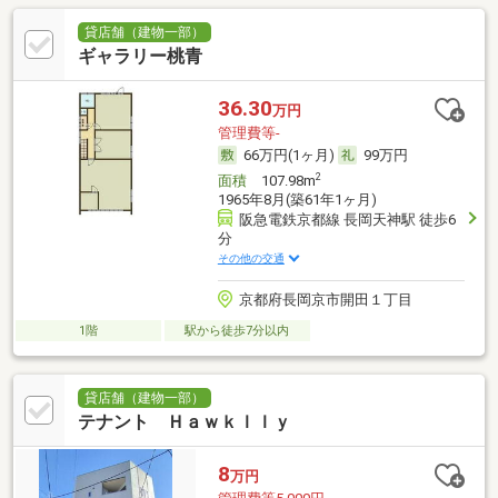
貸店舗（建物一部）
ギャラリー桃青
36.30
万円
管理費等-
66万円(1ヶ月)
99万円
2
面積
107.98m
1965年8月(築61年1ヶ月)
阪急電鉄京都線 長岡天神駅 徒歩6
分
その他の交通
京都府長岡京市開田１丁目
1階
駅から徒歩7分以内
貸店舗（建物一部）
テナント Ｈａｗｋｌｌｙ
8
万円