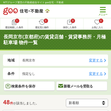
NTTグループ運営の不動産総合サイト goo住宅・不動産
1
0
0
0
最近検索した条件
最近見た物件
保存した条件
お気に入り
長岡京市(京都府)の賃貸店舗・賃貸事務所・月極
駐車場 物件一覧
地域
変更する
長岡京市
条件
変更する
指定なし
検索条件を保存
新着メールを受取る
48
件
が該当しました。