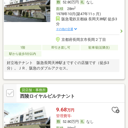
52.80万円
なし
2
面積
28m
1978年10月(築47年11ヶ月)
阪急電鉄京都線 長岡天神駅 徒歩3
分
その他の交通
京都府長岡京市長岡２丁目
1階
即引き渡し可
駐車場(近隣含)
駅から徒歩5分以内
好立地テナント 阪急長岡天神駅まですぐの店舗です（徒歩3
分）。ＪＲ、阪急のダブルアクセス。
貸店舗・事務所
西陵ロイヤルビルテナント
9.68
万円
管理費等-
52.80万円
なし
2