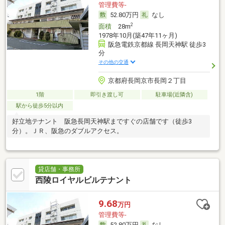
管理費等-
52.80万円
なし
2
面積
28m
1978年10月(築47年11ヶ月)
阪急電鉄京都線 長岡天神駅 徒歩3
分
その他の交通
京都府長岡京市長岡２丁目
1階
即引き渡し可
駐車場(近隣含)
駅から徒歩5分以内
好立地テナント 阪急長岡天神駅まですぐの店舗です（徒歩3
分）。ＪＲ、阪急のダブルアクセス。
貸店舗・事務所
西陵ロイヤルビルテナント
9.68
万円
管理費等-
52.80万円
なし