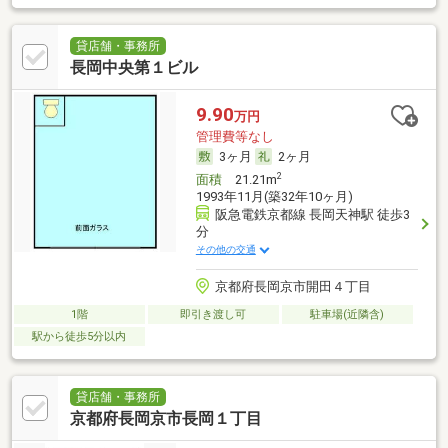
貸店舗・事務所
長岡中央第１ビル
9.90
万円
管理費等なし
3ヶ月
2ヶ月
2
面積
21.21m
1993年11月(築32年10ヶ月)
阪急電鉄京都線 長岡天神駅 徒歩3
分
その他の交通
京都府長岡京市開田４丁目
1階
即引き渡し可
駐車場(近隣含)
駅から徒歩5分以内
貸店舗・事務所
京都府長岡京市長岡１丁目