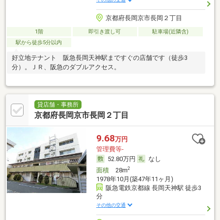
京都府長岡京市長岡２丁目
1階
即引き渡し可
駐車場(近隣含)
駅から徒歩5分以内
好立地テナント 阪急長岡天神駅まですぐの店舗です（徒歩3
分）。ＪＲ、阪急のダブルアクセス。
貸店舗・事務所
京都府長岡京市長岡２丁目
9.68
万円
管理費等-
52.80万円
なし
2
面積
28m
1978年10月(築47年11ヶ月)
阪急電鉄京都線 長岡天神駅 徒歩3
分
その他の交通