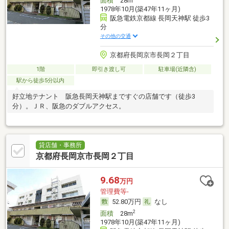
面積
28m
1978年10月(築47年11ヶ月)
阪急電鉄京都線 長岡天神駅 徒歩3
分
その他の交通
京都府長岡京市長岡２丁目
1階
即引き渡し可
駐車場(近隣含)
駅から徒歩5分以内
好立地テナント 阪急長岡天神駅まですぐの店舗です（徒歩3
分）。ＪＲ、阪急のダブルアクセス。
貸店舗・事務所
京都府長岡京市長岡２丁目
9.68
万円
管理費等-
52.80万円
なし
2
面積
28m
1978年10月(築47年11ヶ月)