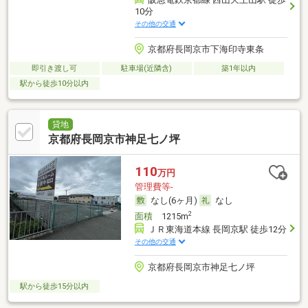
10分
その他の交通
京都府長岡京市下海印寺東条
即引き渡し可
駐車場(近隣含)
築1年以内
駅から徒歩10分以内
貸地
京都府長岡京市神足七ノ坪
110
万円
管理費等-
なし(6ヶ月)
なし
2
面積
1215m
ＪＲ東海道本線 長岡京駅 徒歩12分
その他の交通
京都府長岡京市神足七ノ坪
駅から徒歩15分以内