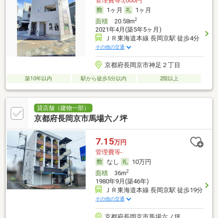
管理費等5,000円
1ヶ月
1ヶ月
2
面積
20.58m
2021年4月(築5年5ヶ月)
ＪＲ東海道本線 長岡京駅 徒歩4分
その他の交通
京都府長岡京市神足２丁目
築10年以内
駅から徒歩5分以内
2階以上
貸店舗（建物一部）
京都府長岡京市馬場六ノ坪
7.15
万円
管理費等-
なし
10万円
2
面積
36m
1980年9月(築46年)
ＪＲ東海道本線 長岡京駅 徒歩19分
その他の交通
京都府長岡京市馬場六ノ坪