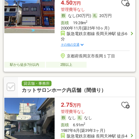
4.50
万円
管理費等なし
なし(30万円)
20万円
2
面積
19.28m
2000年11月(築25年10ヶ月)
阪急電鉄京都線 長岡天神駅 徒歩6
分
その他の交通
京都府長岡京市長岡１丁目
駅から徒歩7分以内
2階以上
貸店舗・事務所
カットサロンホーク内店舗（間借り）
2.75
万円
管理費等なし
なし
なし
2
面積
6.91m
1987年6月(築39年3ヶ月)
阪急電鉄京都線 長岡天神駅 徒歩4