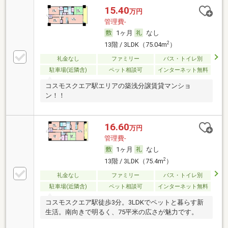
15.40
万円
管理費-
1ヶ月
なし
2
13階 / 3LDK（75.04m
）
礼金なし
ファミリー
バス・トイレ別
駐車場(近隣含)
ペット相談可
インターネット無料
コスモスクエア駅エリアの築浅分譲賃貸マンショ
ン！！
16.60
万円
管理費-
1ヶ月
なし
2
13階 / 3LDK（75.4m
）
礼金なし
ファミリー
バス・トイレ別
駐車場(近隣含)
ペット相談可
インターネット無料
コスモスクエア駅徒歩3分。3LDKでペットと暮らす新
生活。南向きで明るく、75平米の広さが魅力です。