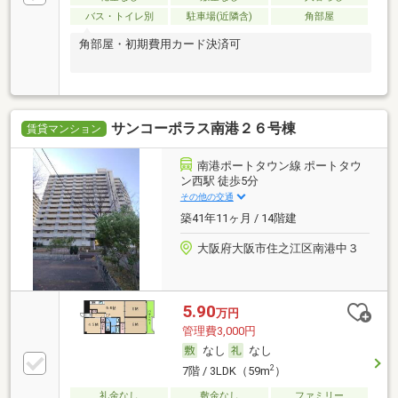
バス・トイレ別
駐車場(近隣含)
角部屋
角部屋・初期費用カード決済可
サンコーポラス南港２６号棟
賃貸マンション
南港ポートタウン線 ポートタウ
ン西駅 徒歩5分
その他の交通
築41年11ヶ月 / 14階建
大阪府大阪市住之江区南港中３
5.90
万円
管理費3,000円
なし
なし
2
7階 / 3LDK（59m
）
礼金なし
敷金なし
ファミリー