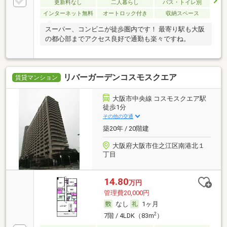
更新料なし
二人暮らし
バス・トイレ別
インターネット無料
オートロック付き
収納スペース
スーパー、コンビニが徒歩圏内です！ 最寄り駅も大阪
の都心部までアクセス良好で通勤も楽々ですね。
リバーガーデンコスモスクエア
賃貸マンション
大阪市中央線 コスモスクエア駅
徒歩1分
その他の交通
築20年 / 20階建
大阪府大阪市住之江区南港北１
丁目
14.80
万円
管理費20,000円
なし
1ヶ月
2
7階 / 4LDK（83m
）