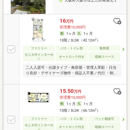
大阪府大阪市住之江区南港北１
16
万円
管理費10,000円
1ヶ月
1ヶ月
2
13階 / 3LDK（42.12m
）
ファミリー
バス・トイレ別
角部屋
モニタ付インターホ
オートロック付き
収納スペース
ン
二人入居可・分譲タイプ・角部屋・管理人常駐・日当
り良好・デザイナーズ物件・保証人不要／代行 ・制震
構造・高齢者相談・初期費用カード決済可
15.50
万円
管理費10,000円
1ヶ月
1ヶ月
2
13階 / 3LDK（66.12m
）
ファミリー
バス・トイレ別
ペット相談可
モニタ付インターホ
オートロック付き
収納スペース
ン