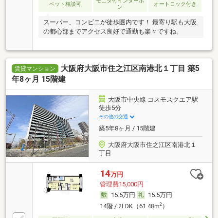
モニタ付インターホ
ペット相談可
オートロック付き
ン
スーパー、コンビニが徒歩圏内です！ 最寄り駅も大阪
の都心部までアクセス良好で通勤も楽々ですね。
大阪府大阪市住之江区南港北１丁目 築5
賃貸マンション
年8ヶ月 15階建
大阪市中央線 コスモスクエア駅
徒歩5分
その他の交通
築5年8ヶ月 / 15階建
大阪府大阪市住之江区南港北１
丁目
14
万円
管理費15,000円
15.5万円
15.5万円
2
14階 / 2LDK（61.48m
）