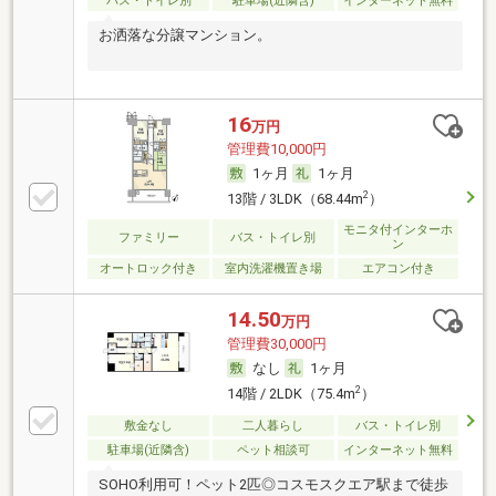
バス・トイレ別
駐車場(近隣含)
インターネット無料
お洒落な分譲マンション。
16
万円
管理費10,000円
1ヶ月
1ヶ月
2
13階 / 3LDK（68.44m
）
モニタ付インターホ
ファミリー
バス・トイレ別
ン
オートロック付き
室内洗濯機置き場
エアコン付き
14.50
万円
管理費30,000円
なし
1ヶ月
2
14階 / 2LDK（75.4m
）
敷金なし
二人暮らし
バス・トイレ別
駐車場(近隣含)
ペット相談可
インターネット無料
SOHO利用可！ペット2匹◎コスモスクエア駅まで徒歩