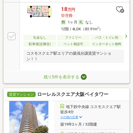
18
万円
管理費-
1ヶ月
なし
2
12階 / 4LDK（83.91m
）
礼金なし
ファミリー
バス・トイレ別
駐車場(近隣含)
ペット相談可
インターネット無料
コスモスクエア駅エリアの築浅分譲賃貸マンショ
ン！！
残り5件を表示する
ローレルスクエア大阪ベイタワー
賃貸マンション
地下鉄中央線 コスモスクエア駅
徒歩4分
その他の交通
築19年2ヶ月 / 32階建