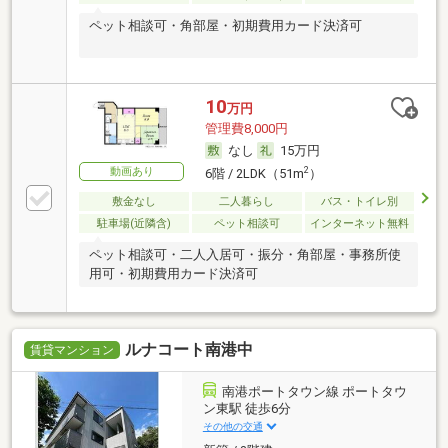
ペット相談可・角部屋・初期費用カード決済可
10
万円
管理費8,000円
なし
15万円
動画あり
2
6階 / 2LDK（51m
）
敷金なし
二人暮らし
バス・トイレ別
駐車場(近隣含)
ペット相談可
インターネット無料
ペット相談可・二人入居可・振分・角部屋・事務所使
用可・初期費用カード決済可
ルナコート南港中
賃貸マンション
南港ポートタウン線 ポートタウ
ン東駅 徒歩6分
その他の交通