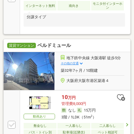
モニタ付インターホ
インターネット無料
南向き
ン
分譲タイプ
ベルドミュール
賃貸マンション
地下鉄中央線 大阪港駅 徒歩5分
その他の交通
築32年7ヶ月 / 10階建
大阪府大阪市港区築港４
10
万円
管理費8,000円
なし
15万円
動画あり
2
3階 / 1LDK（51m
）
敷金なし
一人暮らし
二人暮らし
バス・トイレ別
駐車場(近隣含)
ペット相談可