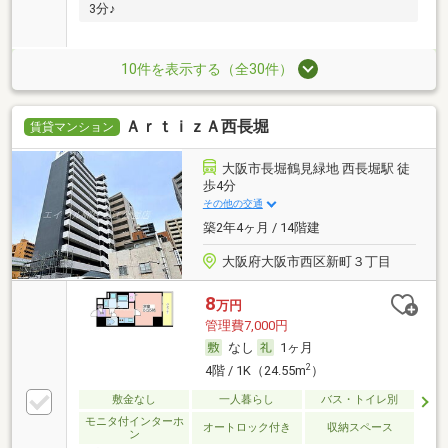
3分♪
10件を表示する（全30件）
ＡｒｔｉｚＡ西長堀
賃貸マンション
大阪市長堀鶴見緑地 西長堀駅 徒
歩4分
その他の交通
築2年4ヶ月 / 14階建
大阪府大阪市西区新町３丁目
8
万円
管理費7,000円
なし
1ヶ月
2
4階 / 1K（24.55m
）
敷金なし
一人暮らし
バス・トイレ別
モニタ付インターホ
オートロック付き
収納スペース
ン