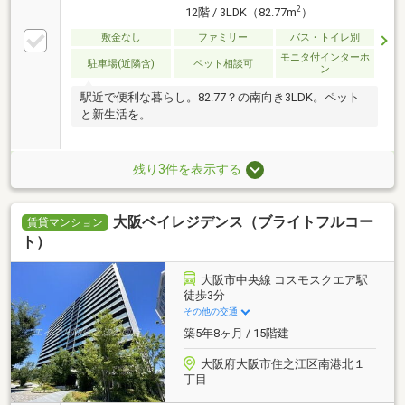
2
12階 / 3LDK（82.77m
）
敷金なし
ファミリー
バス・トイレ別
モニタ付インターホ
駐車場(近隣含)
ペット相談可
ン
駅近で便利な暮らし。82.77？の南向き3LDK。ペット
と新生活を。
残り3件を表示する
大阪ベイレジデンス（ブライトフルコー
賃貸マンション
ト）
大阪市中央線 コスモスクエア駅
徒歩3分
その他の交通
築5年8ヶ月 / 15階建
大阪府大阪市住之江区南港北１
丁目