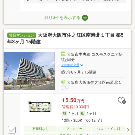
ス、
残り3件を表示する
大阪府大阪市住之江区南港北１丁目 築5
賃貸マンション
年8ヶ月 15階建
大阪市中央線 コスモスクエア駅
徒歩5分
その他の交通
築5年8ヶ月 / 15階建
大阪府大阪市住之江区南港北１
丁目
15.50
万円
管理費10,000円
1ヶ月
1ヶ月
2
13階 / 3LDK（66.12m
）
更新料なし
ファミリー
バス・トイレ別