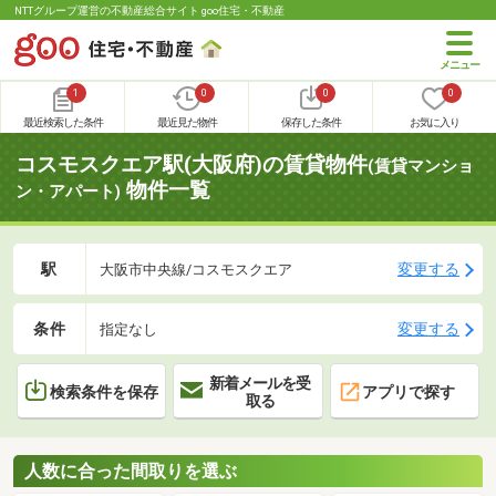
NTTグループ運営の不動産総合サイト goo住宅・不動産
1
0
0
0
最近検索した条件
最近見た物件
保存した条件
お気に入り
コスモスクエア駅(大阪府)の賃貸物件
(賃貸マンショ
物件一覧
ン・アパート)
駅
変更する
大阪市中央線/コスモスクエア
条件
変更する
指定なし
新着メールを受
検索条件を保存
アプリで探す
取る
人数に合った間取りを選ぶ