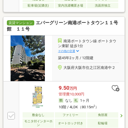
駐車場(近隣含)
室内洗濯機置き場
洗面所独立
エバーグリーン南港ポートタウン１１号
賃貸マンション
館 １１号
南港ポートタウン線 ポートタウ
ン東駅 徒歩1分
その他の交通
築45年2ヶ月 / 12階建
大阪府大阪市住之江区南港中２
9.50
万円
管理費10,000円
なし
1ヶ月
2
10階 / 4LDK（80.15m
）
敷金なし
ファミリー
角部屋
モニタ付インターホ
オートロック付き
駐輪場
ン