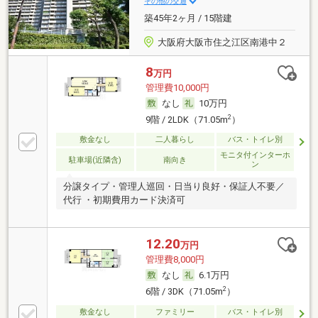
その他の交通
築45年2ヶ月 / 15階建
大阪府大阪市住之江区南港中２
8
万円
管理費10,000円
なし
10万円
2
9階 / 2LDK（71.05m
）
敷金なし
二人暮らし
バス・トイレ別
モニタ付インターホ
駐車場(近隣含)
南向き
ン
分譲タイプ・管理人巡回・日当り良好・保証人不要／
代行 ・初期費用カード決済可
12.20
万円
管理費8,000円
なし
6.1万円
2
6階 / 3DK（71.05m
）
敷金なし
ファミリー
バス・トイレ別