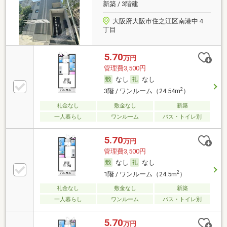
新築 / 3階建
大阪府大阪市住之江区南港中４
丁目
5.70
万円
管理費3,500円
なし
なし
2
3階 / ワンルーム（24.54m
）
礼金なし
敷金なし
新築
一人暮らし
ワンルーム
バス・トイレ別
5.70
万円
管理費3,500円
なし
なし
2
1階 / ワンルーム（24.5m
）
礼金なし
敷金なし
新築
一人暮らし
ワンルーム
バス・トイレ別
5.70
万円