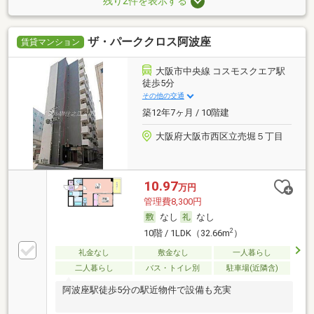
残り2件を表示する
ザ・パーククロス阿波座
賃貸マンション
大阪市中央線 コスモスクエア駅
徒歩5分
その他の交通
築12年7ヶ月 / 10階建
大阪府大阪市西区立売堀５丁目
10.97
万円
管理費8,300円
なし
なし
2
10階 / 1LDK（32.66m
）
礼金なし
敷金なし
一人暮らし
二人暮らし
バス・トイレ別
駐車場(近隣含)
阿波座駅徒歩5分の駅近物件で設備も充実