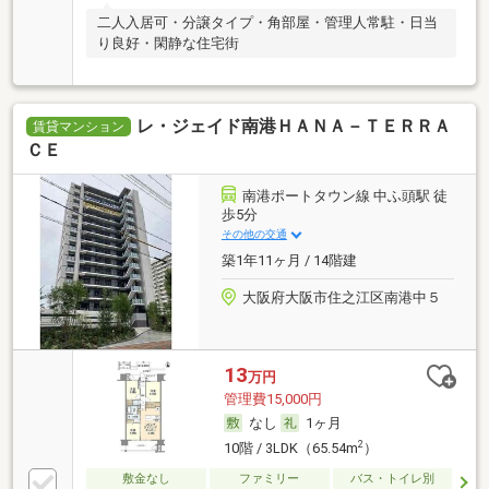
二人入居可・分譲タイプ・角部屋・管理人常駐・日当
り良好・閑静な住宅街
レ・ジェイド南港ＨＡＮＡ－ＴＥＲＲＡ
賃貸マンション
ＣＥ
南港ポートタウン線 中ふ頭駅 徒
歩5分
その他の交通
築1年11ヶ月 / 14階建
大阪府大阪市住之江区南港中５
13
万円
管理費15,000円
なし
1ヶ月
2
10階 / 3LDK（65.54m
）
敷金なし
ファミリー
バス・トイレ別