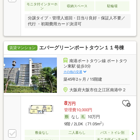
モニタ付インターホ
収納スペース
駐輪場
ン
分譲タイプ・管理人巡回・日当り良好・保証人不要／
代行 ・初期費用カード決済可
エバーグリーンポートタウン１１号棟
賃貸マンション
南港ポートタウン線 ポートタウ
ン東駅 徒歩3分
その他の交通
築45年2ヶ月 / 15階建
大阪府大阪市住之江区南港中２
8
万円
管理費10,000円
なし
10万円
2
9階 / 2LDK（71.05m
）
敷金なし
二人暮らし
バス・トイレ別
モニタ付インターホ