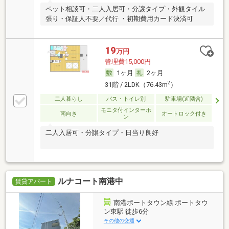
ペット相談可・二人入居可・分譲タイプ・外観タイル
張り・保証人不要／代行 ・初期費用カード決済可
19
万円
管理費15,000円
1ヶ月
2ヶ月
2
31階 / 2LDK（76.43m
）
二人暮らし
バス・トイレ別
駐車場(近隣含)
モニタ付インターホ
南向き
オートロック付き
ン
二人入居可・分譲タイプ・日当り良好
ルナコート南港中
賃貸アパート
南港ポートタウン線 ポートタウ
ン東駅 徒歩6分
その他の交通