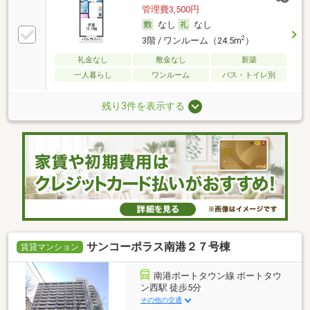
管理費3,500円
なし
なし
2
3階 / ワンルーム（24.5m
）
礼金なし
敷金なし
新築
一人暮らし
ワンルーム
バス・トイレ別
残り3件を表示する
サンコーポラス南港２７号棟
賃貸マンション
南港ポートタウン線 ポートタウ
ン西駅 徒歩5分
その他の交通