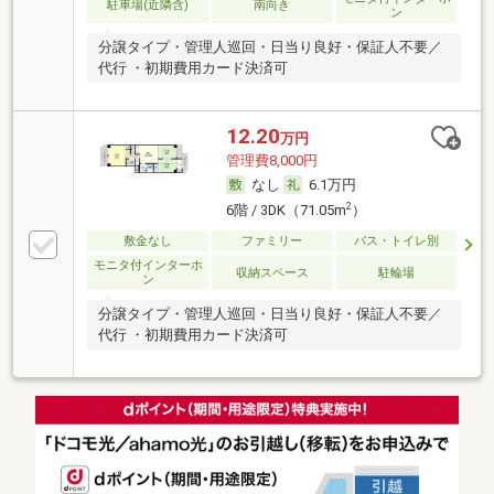
駐車場(近隣含)
南向き
ン
分譲タイプ・管理人巡回・日当り良好・保証人不要／
代行 ・初期費用カード決済可
12.20
万円
管理費8,000円
なし
6.1万円
2
6階 / 3DK（71.05m
）
敷金なし
ファミリー
バス・トイレ別
モニタ付インターホ
収納スペース
駐輪場
ン
分譲タイプ・管理人巡回・日当り良好・保証人不要／
代行 ・初期費用カード決済可