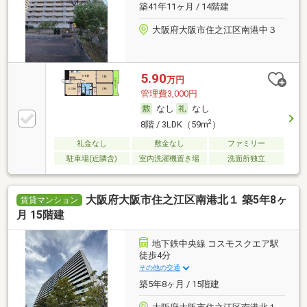
築41年11ヶ月 / 14階建
大阪府大阪市住之江区南港中３
5.90
万円
管理費3,000円
なし
なし
2
8階 / 3LDK（59m
）
礼金なし
敷金なし
ファミリー
駐車場(近隣含)
室内洗濯機置き場
洗面所独立
大阪府大阪市住之江区南港北１ 築5年8ヶ
賃貸マンション
月 15階建
地下鉄中央線 コスモスクエア駅
徒歩4分
その他の交通
築5年8ヶ月 / 15階建