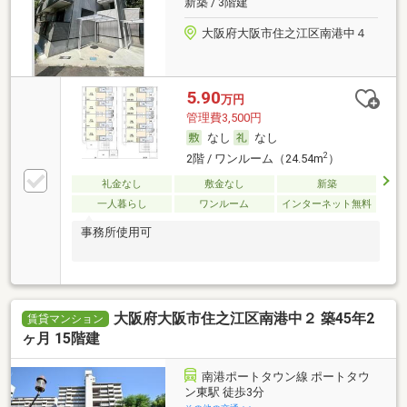
新築 / 3階建
大阪府大阪市住之江区南港中４
5.90
万円
管理費3,500円
なし
なし
2
2階 / ワンルーム（24.54m
）
礼金なし
敷金なし
新築
一人暮らし
ワンルーム
インターネット無料
事務所使用可
大阪府大阪市住之江区南港中２ 築45年2
賃貸マンション
ヶ月 15階建
南港ポートタウン線 ポートタウ
ン東駅 徒歩3分