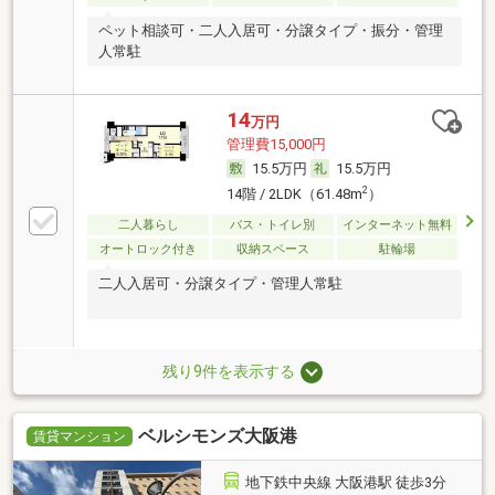
ペット相談可・二人入居可・分譲タイプ・振分・管理
人常駐
14
万円
管理費15,000円
15.5万円
15.5万円
2
14階 / 2LDK（61.48m
）
二人暮らし
バス・トイレ別
インターネット無料
オートロック付き
収納スペース
駐輪場
二人入居可・分譲タイプ・管理人常駐
残り9件を表示する
ベルシモンズ大阪港
賃貸マンション
地下鉄中央線 大阪港駅 徒歩3分