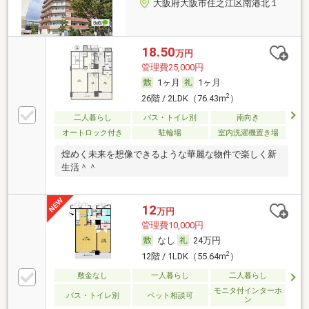
大阪府大阪市住之江区南港北１
18.50
万円
管理費25,000円
1ヶ月
1ヶ月
2
26階 / 2LDK（76.43m
）
二人暮らし
バス・トイレ別
南向き
オートロック付き
駐輪場
室内洗濯機置き場
煌めく未来を想像できるような華麗な物件で楽しく新
生活＾＾
12
万円
管理費10,000円
なし
24万円
2
12階 / 1LDK（55.64m
）
敷金なし
一人暮らし
二人暮らし
モニタ付インターホ
バス・トイレ別
ペット相談可
ン