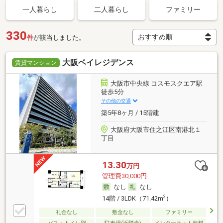
一人暮らし
二人暮らし
ファミリー
330
件
が該当しました。
大阪ベイレジデンス
賃貸マンション
大阪市中央線 コスモスクエア駅
徒歩5分
その他の交通
築5年8ヶ月 / 15階建
大阪府大阪市住之江区南港北１
丁目
13.30
万円
管理費30,000円
なし
なし
2
14階 / 3LDK（71.42m
）
礼金なし
敷金なし
ファミリー