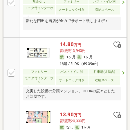
敷金なし
ファミリー
バス・トイレ別
モニタ付インターホ
オートロック付き
収納スペース
ン
新たな門出を当店が全力でサポート致します(^^♪
14.80
万円
管理費13,940円
1ヶ月
1ヶ月
2
16階 / 3LDK（69.39m
）
ファミリー
バス・トイレ別
駐車場(近隣含)
モニタ付インターホ
オートロック付き
収納スペース
ン
充実した設備の分譲マンション。 3LDKの広々とした
お部屋です。
13.90
万円
管理費20,000円
なし
1ヶ月