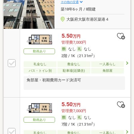
その他の交通
築18年6ヶ月 / 8階建
大阪府大阪市港区築港４
5.50
万円
管理費7,000円
なし
なし
動画あり
2
2階 / 1K（21.31m
）
礼金なし
敷金なし
一人暮らし
バス・トイレ別
駐車場(近隣含)
角部屋
角部屋・初期費用カード決済可
5.50
万円
管理費7,000円
なし
なし
動画あり
2
7階 / 1K（21.31m
）
礼金なし
敷金なし
一人暮らし