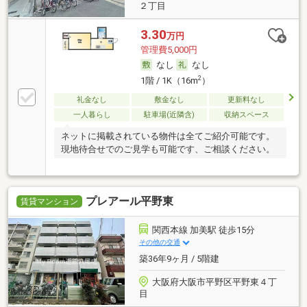
２丁目
3.30
万円
管理費5,000円
なし
なし
2
1階 / 1K（16m
）
礼金なし
敷金なし
更新料なし
一人暮らし
駐車場(近隣含)
収納スペース
ネットに掲載されている物件は全てご紹介可能です。
現地待合せでのご見学も可能です、ご相談ください。
プレアール平野東
賃貸マンション
関西本線 加美駅 徒歩15分
その他の交通
築36年9ヶ月 / 5階建
大阪府大阪市平野区平野東４丁
目