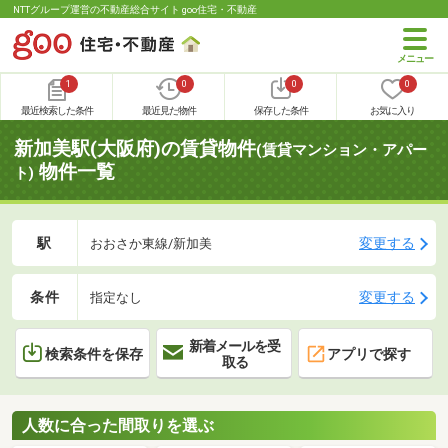
NTTグループ運営の不動産総合サイト goo住宅・不動産
1
0
0
0
最近検索した条件
最近見た物件
保存した条件
お気に入り
新加美駅(大阪府)の賃貸物件
(賃貸マンション・アパー
物件一覧
ト)
駅
変更する
おおさか東線/新加美
条件
変更する
指定なし
新着メールを受
検索条件を保存
アプリで探す
取る
人数に合った間取りを選ぶ