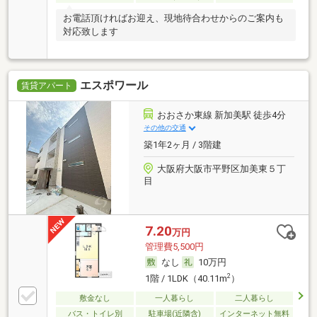
お電話頂ければお迎え、現地待合わせからのご案内も
対応致します
エスポワール
賃貸アパート
おおさか東線 新加美駅 徒歩4分
その他の交通
築1年2ヶ月 / 3階建
大阪府大阪市平野区加美東５丁
目
7.20
万円
管理費5,500円
なし
10万円
2
1階 / 1LDK（40.11m
）
敷金なし
一人暮らし
二人暮らし
バス・トイレ別
駐車場(近隣含)
インターネット無料