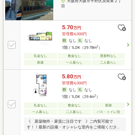
大阪府大阪市平野区加美東２丁
目
5.70
万円
管理費4,000円
なし
なし
2
1階 / 1LDK（29.78m
）
礼金なし
敷金なし
更新料なし
新築
一人暮らし
二人暮らし
5.80
万円
管理費4,000円
なし
なし
2
1階 / 1LDK（29.4m
）
礼金なし
敷金なし
新築
一人暮らし
二人暮らし
バス・トイレ別
《 新築物件・家賃に注目です 》ご内覧可能で
す！！最新の設備・オシャレな室内をご堪能くださ
い！