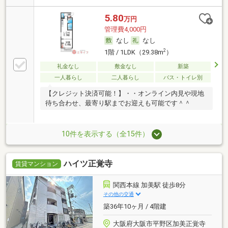
5.80
万円
管理費4,000円
なし
なし
2
1階 / 1LDK（29.38m
）
礼金なし
敷金なし
新築
一人暮らし
二人暮らし
バス・トイレ別
【クレジット決済可能！】・・オンライン内見や現地
待ち合わせ、最寄り駅までお迎えも可能です＾＾
10件を表示する（全15件）
ハイツ正覚寺
賃貸マンション
関西本線 加美駅 徒歩8分
その他の交通
築36年10ヶ月 / 4階建
大阪府大阪市平野区加美正覚寺