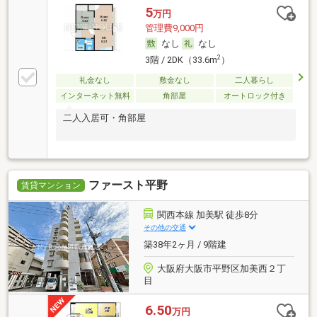
5
万円
管理費9,000円
なし
なし
2
3階 / 2DK（33.6m
）
礼金なし
敷金なし
二人暮らし
インターネット無料
角部屋
オートロック付き
二人入居可・角部屋
ファースト平野
賃貸マンション
関西本線 加美駅 徒歩8分
その他の交通
築38年2ヶ月 / 9階建
大阪府大阪市平野区加美西２丁
目
6.50
万円