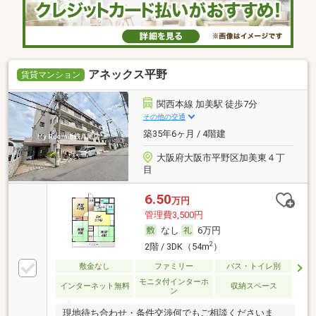
アネックス平野
賃貸マンション
関西本線 加美駅 徒歩7分
その他の交通
築35年6ヶ月 / 4階建
大阪府大阪市平野区加美東４丁
目
6.50
万円
管理費3,500円
なし
6万円
2
2階 / 3DK（54m
）
敷金なし
ファミリー
バス・トイレ別
モニタ付インターホ
インターネット無料
収納スペース
ン
現地待ち合わせ・条件交渉何でもご相談くださいま