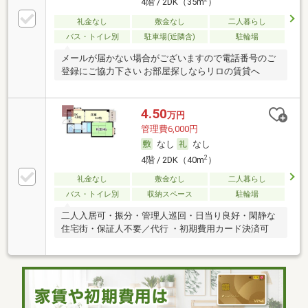
4階 / 2DK（35m
）
礼金なし
敷金なし
二人暮らし
バス・トイレ別
駐車場(近隣含)
駐輪場
メールが届かない場合がございますので電話番号のご
登録にご協力下さい お部屋探しならリロの賃貸へ
4.50
万円
管理費6,000円
なし
なし
2
4階 / 2DK（40m
）
礼金なし
敷金なし
二人暮らし
バス・トイレ別
収納スペース
駐輪場
二人入居可・振分・管理人巡回・日当り良好・閑静な
住宅街・保証人不要／代行 ・初期費用カード決済可