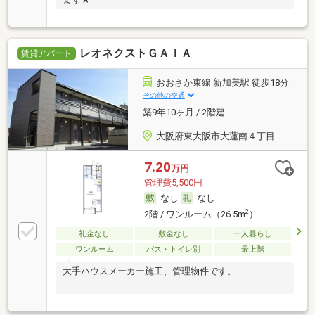
レオネクストＧＡＩＡ
賃貸アパート
おおさか東線 新加美駅 徒歩18分
その他の交通
築9年10ヶ月 / 2階建
大阪府東大阪市大蓮南４丁目
7.20
万円
管理費5,500円
なし
なし
2
2階 / ワンルーム（26.5m
）
礼金なし
敷金なし
一人暮らし
ワンルーム
バス・トイレ別
最上階
大手ハウスメーカー施工、管理物件です。