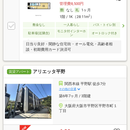
管理費8,500円
なし
1ヶ月
2
1階 / 1K（28.11m
）
敷金なし
一人暮らし
バス・トイレ別
モニタ付インターホ
駐車場(近隣含)
オートロック付き
ン
日当り良好・閑静な住宅街・オール電化・高齢者相
談・初期費用カード決済可
アリエッタ平野
賃貸アパート
関西本線 平野駅 徒歩7分
その他の交通
築6年7ヶ月 / 3階建
大阪府大阪市平野区平野市町１
丁目