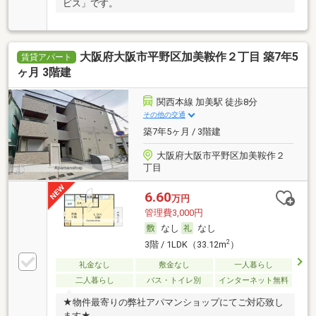
ビス」です。
大阪府大阪市平野区加美鞍作２丁目 築7年5
賃貸アパート
ヶ月 3階建
関西本線 加美駅 徒歩8分
その他の交通
築7年5ヶ月 / 3階建
大阪府大阪市平野区加美鞍作２
丁目
6.60
万円
管理費3,000円
なし
なし
2
3階 / 1LDK（33.12m
）
礼金なし
敷金なし
一人暮らし
二人暮らし
バス・トイレ別
インターネット無料
★物件最寄りの弊社アパマンショップにてご対応致し
ます★