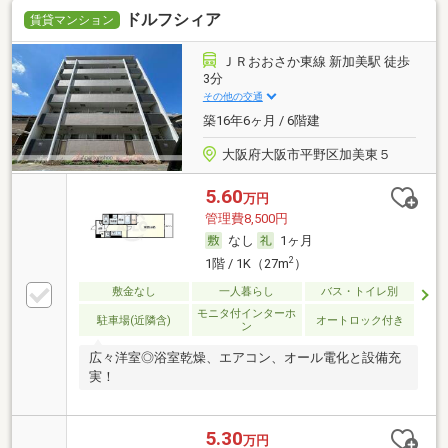
ドルフシィア
賃貸マンション
ＪＲおおさか東線 新加美駅 徒歩
3分
その他の交通
築16年6ヶ月 / 6階建
大阪府大阪市平野区加美東５
5.60
万円
管理費8,500円
なし
1ヶ月
2
1階 / 1K（27m
）
敷金なし
一人暮らし
バス・トイレ別
モニタ付インターホ
駐車場(近隣含)
オートロック付き
ン
広々洋室◎浴室乾燥、エアコン、オール電化と設備充
実！
5.30
万円