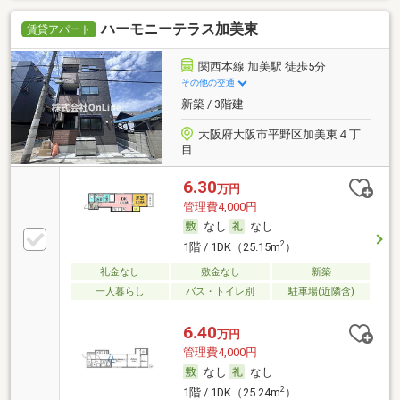
ハーモニーテラス加美東
賃貸アパート
関西本線 加美駅 徒歩5分
その他の交通
新築 / 3階建
大阪府大阪市平野区加美東４丁
目
6.30
万円
管理費4,000円
なし
なし
2
1階 / 1DK（25.15m
）
礼金なし
敷金なし
新築
一人暮らし
バス・トイレ別
駐車場(近隣含)
6.40
万円
管理費4,000円
なし
なし
2
1階 / 1DK（25.24m
）