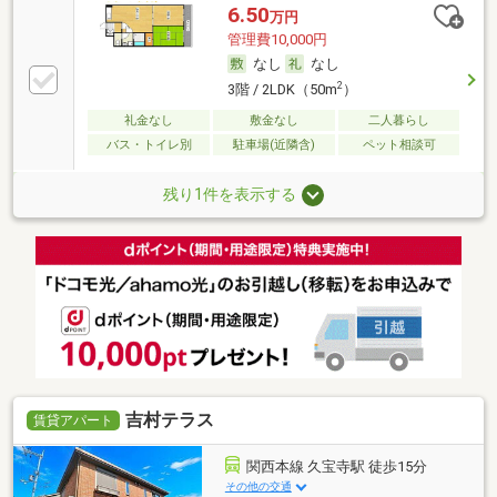
6.50
万円
管理費10,000円
なし
なし
2
3階 / 2LDK（50m
）
礼金なし
敷金なし
二人暮らし
バス・トイレ別
駐車場(近隣含)
ペット相談可
残り1件を表示する
吉村テラス
賃貸アパート
関西本線 久宝寺駅 徒歩15分
その他の交通