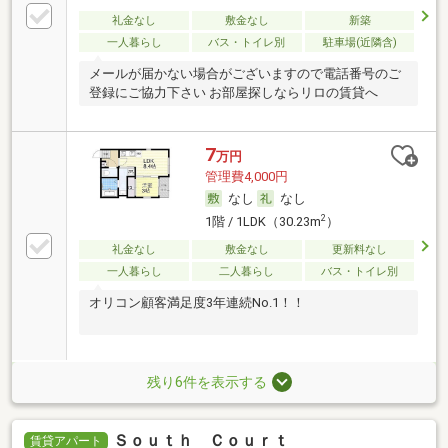
礼金なし
敷金なし
新築
一人暮らし
バス・トイレ別
駐車場(近隣含)
メールが届かない場合がございますので電話番号のご
登録にご協力下さい お部屋探しならリロの賃貸へ
7
万円
管理費4,000円
なし
なし
2
1階 / 1LDK（30.23m
）
礼金なし
敷金なし
更新料なし
一人暮らし
二人暮らし
バス・トイレ別
オリコン顧客満足度3年連続No.1！！
残り6件を表示する
Ｓｏｕｔｈ Ｃｏｕｒｔ
賃貸アパート