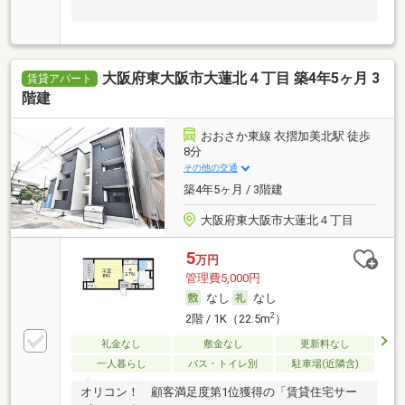
大阪府東大阪市大蓮北４丁目 築4年5ヶ月 3
賃貸アパート
階建
おおさか東線 衣摺加美北駅 徒歩
8分
その他の交通
築4年5ヶ月 / 3階建
大阪府東大阪市大蓮北４丁目
5
万円
管理費5,000円
なし
なし
2
2階 / 1K（22.5m
）
礼金なし
敷金なし
更新料なし
一人暮らし
バス・トイレ別
駐車場(近隣含)
オリコン！ 顧客満足度第1位獲得の「賃貸住宅サー