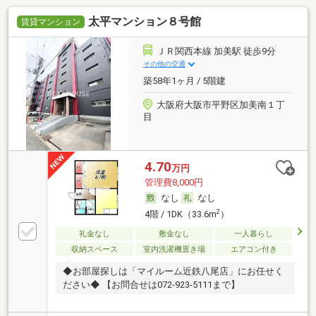
太平マンション８号館
賃貸マンション
ＪＲ関西本線 加美駅 徒歩9分
その他の交通
築58年1ヶ月 / 5階建
大阪府大阪市平野区加美南１丁
目
4.70
万円
管理費8,000円
なし
なし
2
4階 / 1DK（33.6m
）
礼金なし
敷金なし
一人暮らし
収納スペース
室内洗濯機置き場
エアコン付き
◆お部屋探しは「マイルーム近鉄八尾店」にお任せく
ださい◆ 【お問合せは072-923-5111まで】