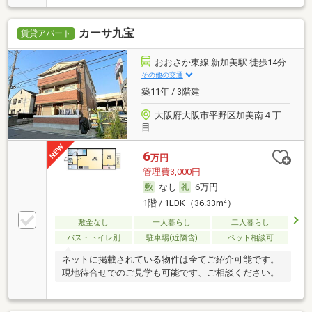
カーサ九宝
賃貸アパート
おおさか東線 新加美駅 徒歩14分
その他の交通
築11年 / 3階建
大阪府大阪市平野区加美南４丁
目
6
万円
管理費3,000円
なし
6万円
2
1階 / 1LDK（36.33m
）
敷金なし
一人暮らし
二人暮らし
バス・トイレ別
駐車場(近隣含)
ペット相談可
ネットに掲載されている物件は全てご紹介可能です。
現地待合せでのご見学も可能です、ご相談ください。