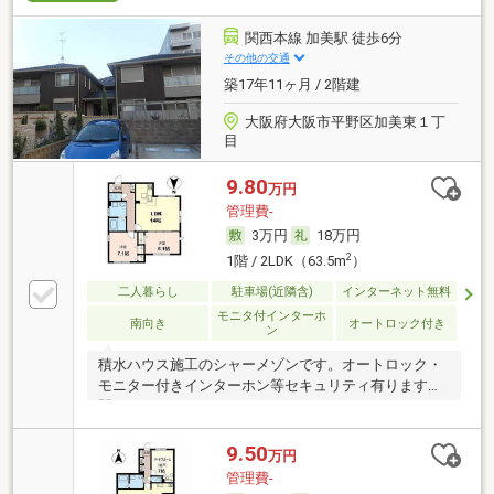
関西本線 加美駅 徒歩6分
その他の交通
築17年11ヶ月 / 2階建
大阪府大阪市平野区加美東１丁
目
9.80
万円
管理費-
3万円
18万円
2
1階 / 2LDK（63.5m
）
二人暮らし
駐車場(近隣含)
インターネット無料
モニタ付インターホ
南向き
オートロック付き
ン
積水ハウス施工のシャーメゾンです。オートロック・
モニター付きインターホン等セキュリティ有ります！
関西
9.50
万円
管理費-