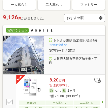
一人暮らし
二人暮らし
ファミリー
9,126
件
が該当しました。
Ａｂｅｌｉａ
賃貸マンション
おおさか東線 新加美駅 徒歩1分
その他の交通
築7年6ヶ月 / 5階建
大阪府大阪市平野区加美東４丁
目
8.20
万円
管理費8,000円
なし
2ヶ月
2
2階 / 1LDK（39.13m
）
敷金なし
一人暮らし
二人暮らし