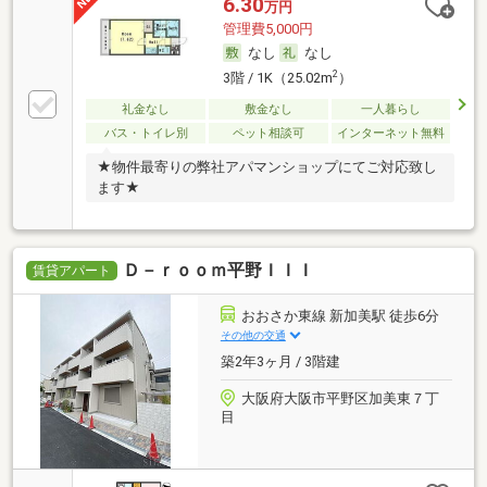
6.30
万円
管理費5,000円
なし
なし
2
3階 / 1K（25.02m
）
礼金なし
敷金なし
一人暮らし
バス・トイレ別
ペット相談可
インターネット無料
★物件最寄りの弊社アパマンショップにてご対応致し
ます★
Ｄ－ｒｏｏｍ平野ＩＩＩ
賃貸アパート
おおさか東線 新加美駅 徒歩6分
その他の交通
築2年3ヶ月 / 3階建
大阪府大阪市平野区加美東７丁
目