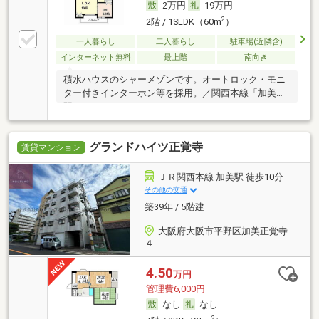
2万円
19万円
2
2階 / 1SLDK（60m
）
一人暮らし
二人暮らし
駐車場(近隣含)
インターネット無料
最上階
南向き
積水ハウスのシャーメゾンです。オートロック・モニ
ター付きインターホン等を採用。／関西本線「加美」
駅
グランドハイツ正覚寺
賃貸マンション
ＪＲ関西本線 加美駅 徒歩10分
その他の交通
築39年 / 5階建
大阪府大阪市平野区加美正覚寺
４
4.50
万円
管理費6,000円
なし
なし
2