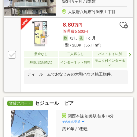
築3年9ヶ月 / 3階建
大阪府八尾市竹渕東１丁目
8.80
万円
管理費6,500円
なし
1ヶ月
2
1階 / 2LDK（55.11m
）
敷金なし
二人暮らし
バス・トイレ別
モニタ付インターホ
駐車場(近隣含)
インターネット無料
ン
ディールームでおなじみの大和ハウス施工物件。
セジュール ピア
賃貸アパート
関西本線 加美駅 徒歩14分
その他の交通
築19年 / 3階建