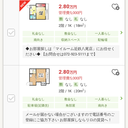
2.80
万円
管理費5,000円
なし
なし
2
2階 / 1K（18m
）
礼金なし
敷金なし
一人暮らし
南向き
収納スペース
駐輪場
◆お部屋探しは「マイルーム近鉄八尾店」にお任せく
ださい◆ 【お問合せは072-923-5111まで】
2.80
万円
管理費5,000円
なし
なし
2
2階 / 1K（20m
）
礼金なし
敷金なし
一人暮らし
駐車場(近隣含)
角部屋
南向き
メールが届かない場合がございますので電話番号のご
登録にご協力下さい お部屋探しならリロの賃貸へ！