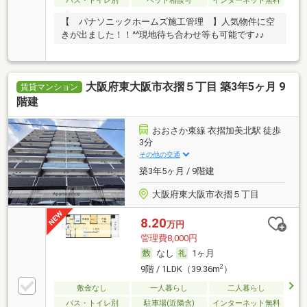
バス・トイレ別
ペット相談可
インターネット無料
【 パナソニックホームズ施工管理 】人気物件に空
きが出ました！！^^現地待ち合わせ等も可能です♪♪
大阪府東大阪市衣摺５丁目 築3年5ヶ月 9
賃貸マンション
階建
おおさか東線 衣摺加美北駅 徒歩
3分
その他の交通
築3年5ヶ月 / 9階建
大阪府東大阪市衣摺５丁目
8.20
万円
管理費8,000円
なし
1ヶ月
2
9階 / 1LDK（39.36m
）
敷金なし
一人暮らし
二人暮らし
バス・トイレ別
駐車場(近隣含)
インターネット無料