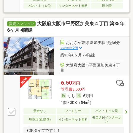
バス・トイレ別
インターネット無料
最上階
大阪府大阪市平野区加美東４丁目 築35年
賃貸マンション
6ヶ月 4階建
おおさか東線 新加美駅 徒歩6分
その他の交通
築35年6ヶ月 / 4階建
大阪府大阪市平野区加美東４丁
目
6.50
万円
管理費3,500円
なし
6万円
2
1階 / 3DK（54m
）
敷金なし
ファミリー
バス・トイレ別
モニタ付インターホ
駐車場(近隣含)
インターネット無料
ン
3DKタイプです！！