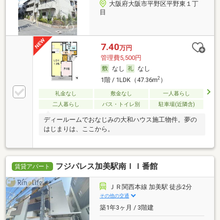
大阪府大阪市平野区平野東１丁
目
7.40
万円
管理費5,500円
なし
なし
2
1階 / 1LDK（47.36m
）
礼金なし
敷金なし
一人暮らし
二人暮らし
バス・トイレ別
駐車場(近隣含)
ディールームでおなじみの大和ハウス施工物件。夢の
はじまりは、ここから。
フジパレス加美駅南ＩＩ番館
賃貸アパート
ＪＲ関西本線 加美駅 徒歩2分
その他の交通
築1年3ヶ月 / 3階建