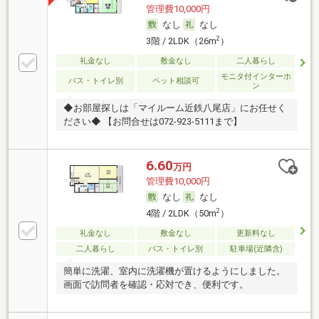
管理費10,000円
なし
なし
2
3階 / 2LDK（26m
）
礼金なし
敷金なし
二人暮らし
モニタ付インターホ
バス・トイレ別
ペット相談可
ン
◆お部屋探しは「マイルーム近鉄八尾店」にお任せく
ださい◆ 【お問合せは072-923-5111まで】
6.60
万円
管理費10,000円
なし
なし
2
4階 / 2LDK（50m
）
礼金なし
敷金なし
更新料なし
二人暮らし
バス・トイレ別
駐車場(近隣含)
簡単に洗濯、室内に洗濯機が置けるようにしました。
画面で訪問者を確認・応対でき、便利です。