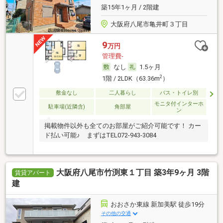
築15年1ヶ月 / 2階建
大阪府八尾市亀井町３丁目
9
万円
管理費-
なし
1.5ヶ月
2
1階 / 2LDK（63.36m
）
敷金なし
二人暮らし
バス・トイレ別
モニタ付インターホ
駐車場(近隣含)
角部屋
ン
掲載物件以外も全てのお部屋がご紹介可能です！ カー
ド払い可能♪ まずはTEL072-943-3084
大阪府八尾市竹渕東１丁目 築3年9ヶ月 3階
賃貸アパート
建
おおさか東線 新加美駅 徒歩19分
その他の交通