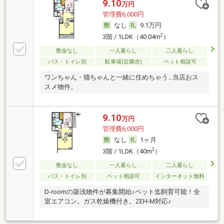
9.10
万円
管理費6,000円
なし
9.1万円
2
3階 / 1LDK（40.04m
）
敷金なし
一人暮らし
二人暮らし
バス・トイレ別
駐車場(近隣含)
ペット相談可
ワンちゃん・猫ちゃんと一緒に住めちゃう…当店おス
スメ物件。
9.10
万円
管理費6,000円
なし
1ヶ月
2
3階 / 1LDK（40m
）
敷金なし
一人暮らし
二人暮らし
バス・トイレ別
ペット相談可
インターネット無料
D-roomの築浅物件が募集開始♪ペット迄飼育可能！全
室エアコン。ガス乾燥機付き。ZEH-M対応♪