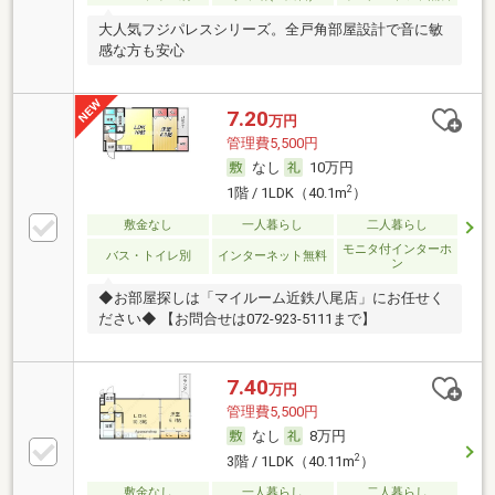
大人気フジパレスシリーズ。全戸角部屋設計で音に敏
感な方も安心
7.20
万円
管理費5,500円
なし
10万円
2
1階 / 1LDK（40.1m
）
敷金なし
一人暮らし
二人暮らし
モニタ付インターホ
バス・トイレ別
インターネット無料
ン
◆お部屋探しは「マイルーム近鉄八尾店」にお任せく
ださい◆ 【お問合せは072-923-5111まで】
7.40
万円
管理費5,500円
なし
8万円
2
3階 / 1LDK（40.11m
）
敷金なし
一人暮らし
二人暮らし