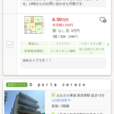
せ。LINEからのお問い合わせも可能です。
6.50
万円
管理費3,500円
なし
6万円
2
1階 / 3DK（54m
）
敷金なし
ファミリー
バス・トイレ別
モニタ付インターホ
駐車場(近隣含)
インターネット無料
ン
3DKタイプです！！
Ｄ ｐｏｒｔａ ｃｅｒｅｚｏ
賃貸アパート
おおさか東線 新加美駅 徒歩12分
その他の交通
新築 / 3階建