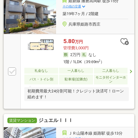
姫新線 播磨高岡駅 徒歩15分
その他の交通
築19年7ヶ月 / 2階建
兵庫県姫路市西庄
5.80
万円
管理費3,000円
2万円
なし
2
1階 / 1LDK（39.69m
）
礼金なし
一人暮らし
二人暮らし
モニタ付インターホ
バス・トイレ別
駐車場(近隣含)
ン
初期費用最大24分割可能！クレジット決済可！ローン
組めます！
ジュエルＩＩＩ
賃貸マンション
ＪＲ山陽本線 姫路駅 徒歩13分