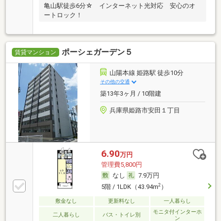
亀山駅徒歩6分☆ インターネット光対応 安心のオ
ートロック！
ポーシェガーデン５
賃貸マンション
山陽本線 姫路駅 徒歩10分
その他の交通
築13年3ヶ月 / 10階建
兵庫県姫路市安田１丁目
6.90
万円
管理費5,800円
なし
7.9万円
2
5階 / 1LDK（43.94m
）
敷金なし
更新料なし
一人暮らし
モニタ付インターホ
二人暮らし
バス・トイレ別
ン