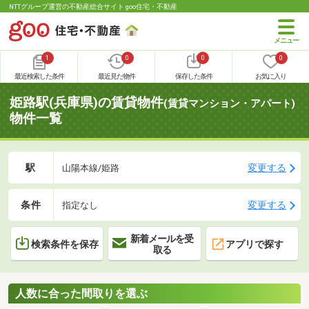
NTTグループ運営の不動産総合サイト goo住宅・不動産
1
0
0
0
最近検索した条件
最近見た物件
保存した条件
お気に入り
姫路駅(兵庫県)の賃貸物件
(賃貸マンション・アパート)
物件一覧
駅
変更する
山陽本線/姫路
条件
変更する
指定なし
新着メールを受
検索条件を保存
アプリで探す
取る
人数に合った間取りを選ぶ