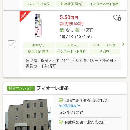
バス・トイレ別
駐車場(近隣含)
インターネット無料
5.50
万円
管理費5,800円
なし
6.5万円
2
2階 / 1K（30.42m
）
敷金なし
一人暮らし
バス・トイレ別
駐車場(近隣含)
インターネット無料
角部屋
角部屋・保証人不要／代行 ・初期費用カード決済可・
家賃カード決済可
フィオーレ北条
賃貸マンション
山陽本線 姫路駅 徒歩15分
その他の交通
築24年 / 3階建
兵庫県姫路市北条宮の町