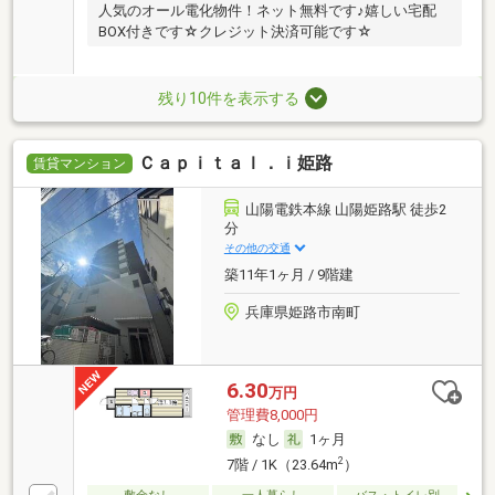
人気のオール電化物件！ネット無料です♪嬉しい宅配
BOX付きです☆クレジット決済可能です☆
残り10件を表示する
Ｃａｐｉｔａｌ．ｉ姫路
賃貸マンション
山陽電鉄本線 山陽姫路駅 徒歩2
分
その他の交通
築11年1ヶ月 / 9階建
兵庫県姫路市南町
6.30
万円
管理費8,000円
なし
1ヶ月
2
7階 / 1K（23.64m
）