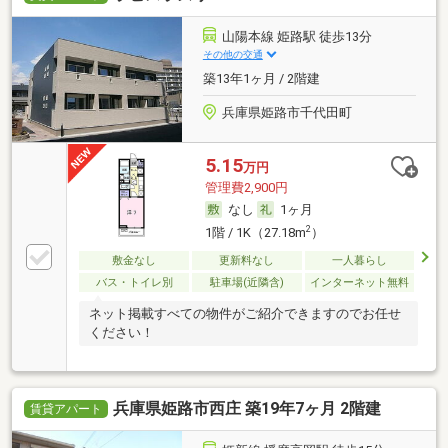
山陽本線 姫路駅 徒歩13分
その他の交通
築13年1ヶ月 / 2階建
兵庫県姫路市千代田町
5.15
万円
管理費2,900円
なし
1ヶ月
2
1階 / 1K（27.18m
）
敷金なし
更新料なし
一人暮らし
バス・トイレ別
駐車場(近隣含)
インターネット無料
ネット掲載すべての物件がご紹介できますのでお任せ
ください！
兵庫県姫路市西庄 築19年7ヶ月 2階建
賃貸アパート