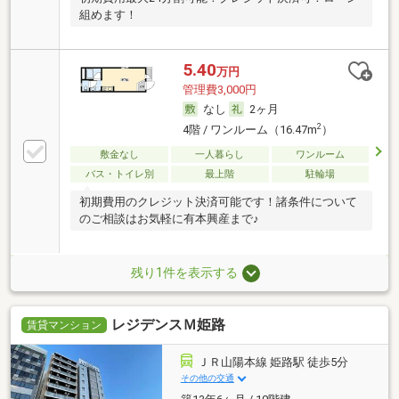
組めます！
5.40
万円
管理費3,000円
なし
2ヶ月
2
4階 / ワンルーム（16.47m
）
敷金なし
一人暮らし
ワンルーム
バス・トイレ別
最上階
駐輪場
初期費用のクレジット決済可能です！諸条件について
のご相談はお気軽に有本興産まで♪
残り1件を表示する
レジデンスＭ姫路
賃貸マンション
ＪＲ山陽本線 姫路駅 徒歩5分
その他の交通