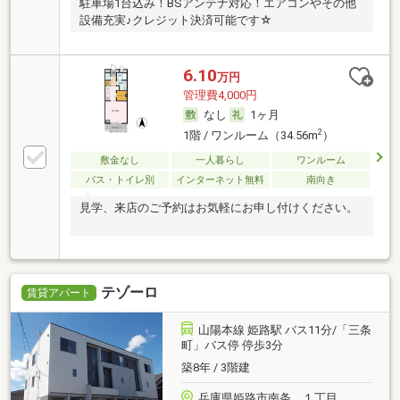
駐車場1台込み！BSアンテナ対応！エアコンやその他
設備充実♪クレジット決済可能です☆
6.10
万円
管理費4,000円
なし
1ヶ月
2
1階 / ワンルーム（34.56m
）
敷金なし
一人暮らし
ワンルーム
バス・トイレ別
インターネット無料
南向き
見学、来店のご予約はお気軽にお申し付けください。
テゾーロ
賃貸アパート
山陽本線 姫路駅 バス11分/「三条
町」バス停 停歩3分
築8年 / 3階建
兵庫県姫路市南条 １丁目