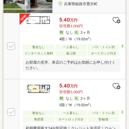
兵庫県姫路市豊沢町
5.40
万円
管理費3,000円
なし
2ヶ月
2
4階 / 1K（19.02m
）
敷金なし
一人暮らし
バス・トイレ別
インターネット無料
最上階
オートロック付き
お部屋の見学、来店のご予約はお気軽にお申し付けく
ださい。
5.40
万円
管理費3,000円
なし
2ヶ月
2
3階 / 1K（19.02m
）
敷金なし
一人暮らし
バス・トイレ別
角部屋
オートロック付き
駐輪場
初期費用最大24分割可能！クレジット決済可！ローン