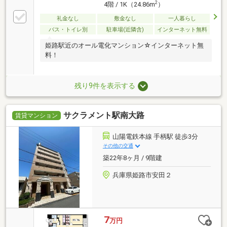
2
4階 / 1K（24.86m
）
礼金なし
敷金なし
一人暮らし
バス・トイレ別
駐車場(近隣含)
インターネット無料
姫路駅近のオール電化マンション☆インターネット無
料！
残り9件を表示する
サクラメント駅南大路
賃貸マンション
山陽電鉄本線 手柄駅 徒歩3分
その他の交通
築22年8ヶ月 / 9階建
兵庫県姫路市安田２
7
万円