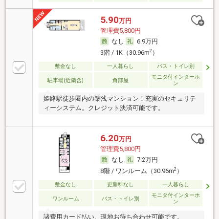
5.90
万円
管理費5,800円
なし
6.9万円
2
3階 / 1K（30.96m
）
敷金なし
一人暮らし
バス・トイレ別
モニタ付インターホ
駐車場(近隣含)
角部屋
ン
姫路駅徒歩圏内の築浅マンション！充実のセキュリテ
ィーシステム。クレジット決済可能です。
6.20
万円
管理費5,800円
なし
7.2万円
2
8階 / ワンルーム（30.96m
）
敷金なし
更新料なし
一人暮らし
モニタ付インターホ
ワンルーム
バス・トイレ別
ン
諸費用カード払い、現地お待ち合わせ可能です。