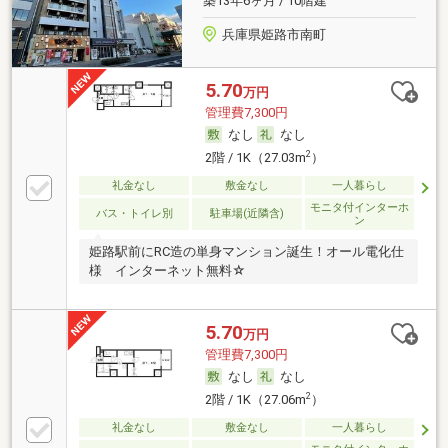
築13年6ヶ月 / 10階建
兵庫県姫路市南町
5.70
万円
管理費7,300円
なし
なし
2
2階 / 1K（27.03m
）
礼金なし
敷金なし
一人暮らし
モニタ付インターホ
バス・トイレ別
駐車場(近隣含)
ン
姫路駅前にRC造の単身マンション誕生！オール電化仕
様 インターネット無料☆
5.70
万円
管理費7,300円
なし
なし
2
2階 / 1K（27.06m
）
礼金なし
敷金なし
一人暮らし