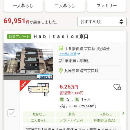
一人暮らし
二人暮らし
ファミリー
69,951
件
が該当しました。
Ｈａｂｉｔａｓｉｏｎ京口
賃貸アパート
ＪＲ播但線 京口駅 徒歩3分
その他の交通
築1年未満 / 3階建
兵庫県姫路市京口町
6.25
万円
管理費7,000円
なし
1ヶ月
2
2階 / 1LDK（29.56m
）
敷金なし
新築
一人暮らし
二人暮らし
バス・トイレ別
駐車場(近隣含)
2026年3月完成★オール電化★ネット無料★オートッ