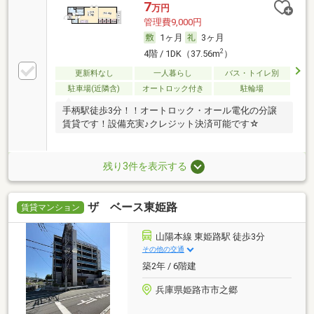
7
万円
管理費9,000円
1ヶ月
3ヶ月
2
4階 / 1DK（37.56m
）
更新料なし
一人暮らし
バス・トイレ別
駐車場(近隣含)
オートロック付き
駐輪場
手柄駅徒歩3分！！オートロック・オール電化の分譲
賃貸です！設備充実♪クレジット決済可能です☆
残り3件を表示する
ザ ベース東姫路
賃貸マンション
山陽本線 東姫路駅 徒歩3分
その他の交通
築2年 / 6階建
兵庫県姫路市市之郷