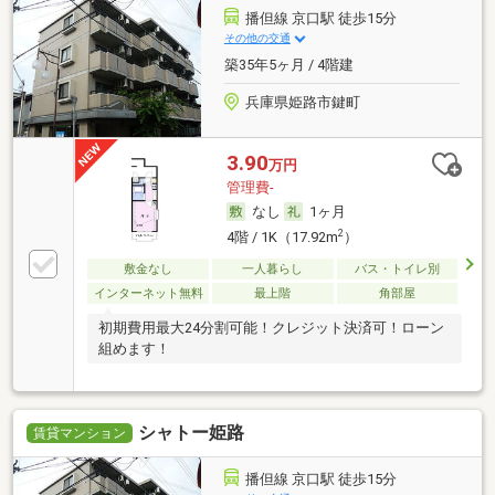
播但線 京口駅 徒歩15分
その他の交通
築35年5ヶ月 / 4階建
兵庫県姫路市鍵町
3.90
万円
管理費-
なし
1ヶ月
2
4階 / 1K（17.92m
）
敷金なし
一人暮らし
バス・トイレ別
インターネット無料
最上階
角部屋
初期費用最大24分割可能！クレジット決済可！ローン
組めます！
シャトー姫路
賃貸マンション
播但線 京口駅 徒歩15分