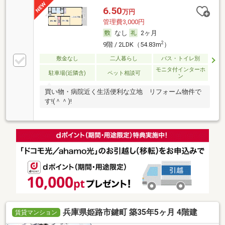
6.50
万円
管理費3,000円
なし
2ヶ月
2
9階 / 2LDK（54.83m
）
敷金なし
二人暮らし
バス・トイレ別
モニタ付インターホ
駐車場(近隣含)
ペット相談可
ン
買い物・病院近く生活便利な立地 リフォーム物件で
す!(＾＾)!
兵庫県姫路市鍵町 築35年5ヶ月 4階建
賃貸マンション