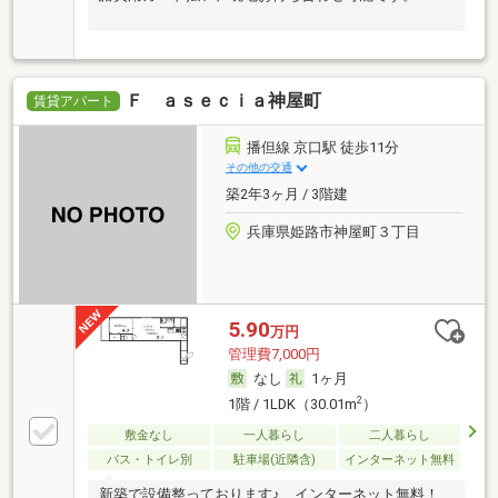
Ｆ ａｓｅｃｉａ神屋町
賃貸アパート
播但線 京口駅 徒歩11分
その他の交通
築2年3ヶ月 / 3階建
兵庫県姫路市神屋町３丁目
5.90
万円
管理費7,000円
なし
1ヶ月
2
1階 / 1LDK（30.01m
）
敷金なし
一人暮らし
二人暮らし
バス・トイレ別
駐車場(近隣含)
インターネット無料
新築で設備整っております♪ インターネット無料！