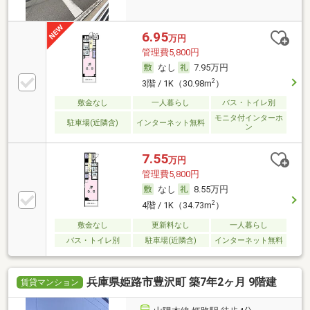
6.95
万円
管理費5,800円
なし
7.95万円
2
3階 / 1K（30.98m
）
敷金なし
一人暮らし
バス・トイレ別
モニタ付インターホ
駐車場(近隣含)
インターネット無料
ン
7.55
万円
管理費5,800円
なし
8.55万円
2
4階 / 1K（34.73m
）
敷金なし
更新料なし
一人暮らし
バス・トイレ別
駐車場(近隣含)
インターネット無料
兵庫県姫路市豊沢町 築7年2ヶ月 9階建
賃貸マンション