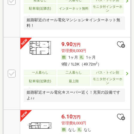
敷金なし
一人暮らし
バス・トイレ別
モニタ付インターホ
駐車場(近隣含)
インターネット無料
ン
姫路駅近のオール電化マンション☆インターネット無
料！
9.90
万円
管理費8,000円
1ヶ月
1ヶ月
2
9階 / 1LDK（49.72m
）
一人暮らし
二人暮らし
バス・トイレ別
モニタ付インターホ
駐車場(近隣含)
最上階
ン
姫路駅近オール電化☆スーパー近く！充実の設備です
よ♪♪
6.10
万円
管理費8,000円
なし
なし