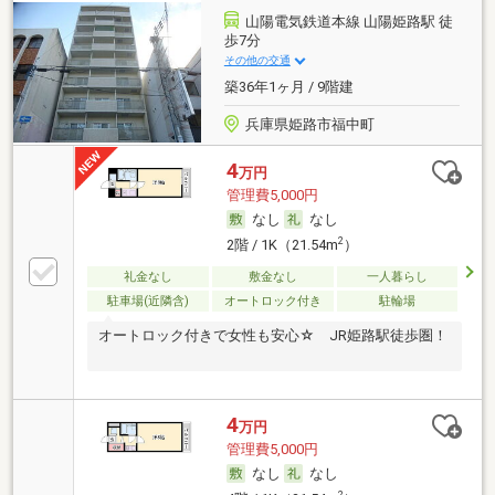
山陽電気鉄道本線 山陽姫路駅 徒
歩7分
その他の交通
築36年1ヶ月 / 9階建
兵庫県姫路市福中町
4
万円
管理費5,000円
なし
なし
2
2階 / 1K（21.54m
）
礼金なし
敷金なし
一人暮らし
駐車場(近隣含)
オートロック付き
駐輪場
オートロック付きで女性も安心☆ JR姫路駅徒歩圏！
4
万円
管理費5,000円
なし
なし
2