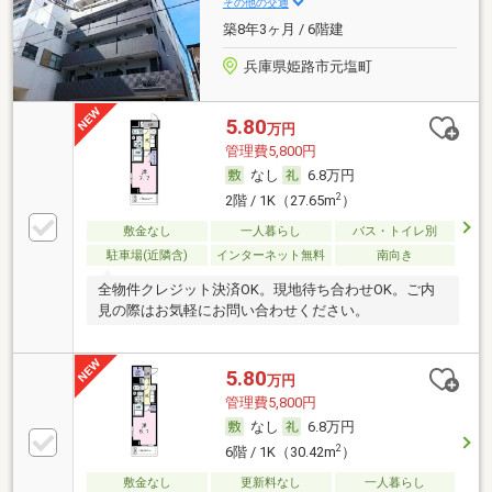
その他の交通
築8年3ヶ月 / 6階建
兵庫県姫路市元塩町
5.80
万円
管理費5,800円
なし
6.8万円
2
2階 / 1K（27.65m
）
敷金なし
一人暮らし
バス・トイレ別
駐車場(近隣含)
インターネット無料
南向き
全物件クレジット決済OK。現地待ち合わせOK。ご内
見の際はお気軽にお問い合わせください。
5.80
万円
管理費5,800円
なし
6.8万円
2
6階 / 1K（30.42m
）
敷金なし
更新料なし
一人暮らし