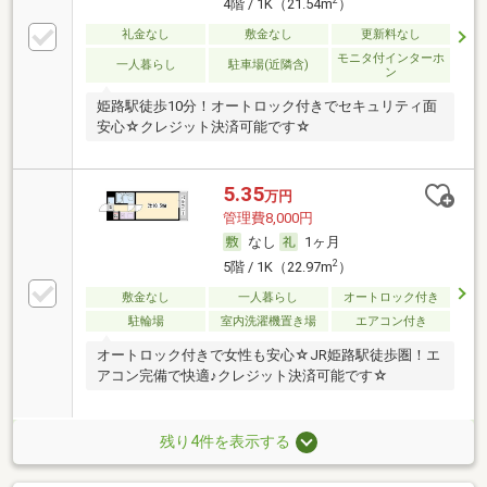
4階 / 1K（21.54m
）
礼金なし
敷金なし
更新料なし
モニタ付インターホ
一人暮らし
駐車場(近隣含)
ン
姫路駅徒歩10分！オートロック付きでセキュリティ面
安心☆クレジット決済可能です☆
5.35
万円
管理費8,000円
なし
1ヶ月
2
5階 / 1K（22.97m
）
敷金なし
一人暮らし
オートロック付き
駐輪場
室内洗濯機置き場
エアコン付き
オートロック付きで女性も安心☆JR姫路駅徒歩圏！エ
アコン完備で快適♪クレジット決済可能です☆
残り4件を表示する