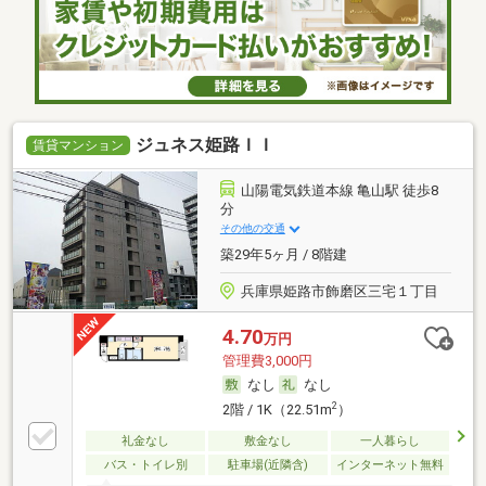
ジュネス姫路ＩＩ
賃貸マンション
山陽電気鉄道本線 亀山駅 徒歩8
分
その他の交通
築29年5ヶ月 / 8階建
兵庫県姫路市飾磨区三宅１丁目
4.70
万円
管理費3,000円
なし
なし
2
2階 / 1K（22.51m
）
礼金なし
敷金なし
一人暮らし
バス・トイレ別
駐車場(近隣含)
インターネット無料