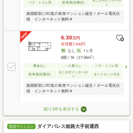
モニタ付インターホ
バス・トイレ別
駐車場(近隣含)
ン
姫路駅前にRC造の単身マンション誕生！オール電化仕
様 インターネット無料☆
6.30
万円
管理費7,300円
なし
1ヶ月
2
6階 / 1K（27.06m
）
敷金なし
一人暮らし
バス・トイレ別
モニタ付インターホ
駐車場(近隣含)
オートロック付き
ン
姫路駅前にRC造の単身マンション誕生！オール電化仕
様 インターネット無料☆
残り3件を表示する
ダイアパレス姫路大手前通西
賃貸マンション