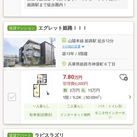
姫路駅まで徒歩圏内！
エグレット姫路ＩＩＩ
賃貸マンション
山陽本線 姫路駅 徒歩12分
その他の交通
築13年 / 3階建
兵庫県姫路市神屋町６丁目
7.80
万円
管理費6,000円
2万円
15万円
2
1階 / 1LDK（50.03m
）
一人暮らし
二人暮らし
バス・トイレ別
モニタ付インターホ
駐車場(近隣含)
インターネット無料
ン
ラピスラズリ
賃貸アパート