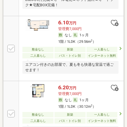
ク★宅配BOX完備！
6.10
万円
管理費7,000円
なし
1ヶ月
2
1階 / 1LDK（29.56m
）
敷金なし
新築
一人暮らし
二人暮らし
バス・トイレ別
インターネット無料
エアコン付きのお部屋で、夏も冬も快適な室温で過ご
せます！
6.20
万円
管理費7,000円
なし
1ヶ月
2
1階 / 1LDK（30.12m
）
敷金なし
新築
一人暮らし
二人暮らし
バス・トイレ別
インターネット無料