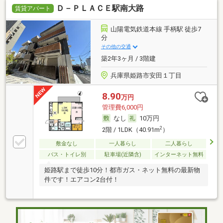
Ｄ－ＰＬＡＣＥ駅南大路
賃貸アパート
山陽電気鉄道本線 手柄駅 徒歩7
分
その他の交通
築2年3ヶ月 / 3階建
兵庫県姫路市安田１丁目
8.90
万円
管理費6,000円
なし
10万円
2
2階 / 1LDK（40.91m
）
敷金なし
一人暮らし
二人暮らし
バス・トイレ別
駐車場(近隣含)
インターネット無料
姫路駅まで徒歩10分！都市ガス・ネット無料の最新物
件です！エアコン2台付！