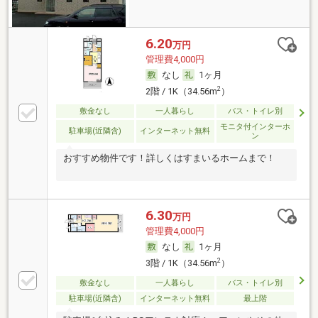
6.20
万円
管理費4,000円
なし
1ヶ月
2
2階 / 1K（34.56m
）
敷金なし
一人暮らし
バス・トイレ別
モニタ付インターホ
駐車場(近隣含)
インターネット無料
ン
おすすめ物件です！詳しくはすまいるホームまで！
6.30
万円
管理費4,000円
なし
1ヶ月
2
3階 / 1K（34.56m
）
敷金なし
一人暮らし
バス・トイレ別
駐車場(近隣含)
インターネット無料
最上階