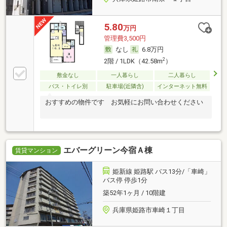
5.80
万円
管理費3,500円
なし
6.8万円
2
2階 / 1LDK（42.58m
）
敷金なし
一人暮らし
二人暮らし
バス・トイレ別
駐車場(近隣含)
インターネット無料
おすすめの物件です お気軽にお問い合わせください
エバーグリーン今宿Ａ棟
賃貸マンション
姫新線 姫路駅 バス13分/「車崎」
バス停 停歩1分
築52年1ヶ月 / 10階建
兵庫県姫路市車崎１丁目