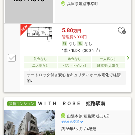
兵庫県姫路市幸町
5.80
万円
管理費6,000円
なし
なし
2
1階 / 1LDK（30.24m
）
礼金なし
敷金なし
一人暮らし
二人暮らし
バス・トイレ別
駐車場(近隣含)
オートロック付き安心セキュリティオール電化で経済
的♪
ＷＩＴＨ ＲＯＳＥ 姫路駅南
賃貸マンション
山陽本線 姫路駅 徒歩6分
その他の交通
築26年5ヶ月 / 4階建