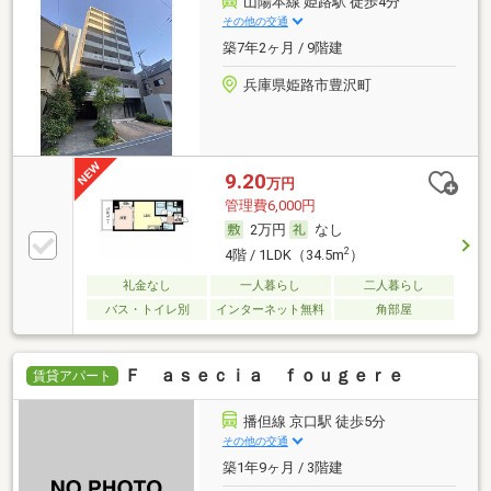
山陽本線 姫路駅 徒歩4分
その他の交通
築7年2ヶ月 / 9階建
兵庫県姫路市豊沢町
9.20
万円
管理費6,000円
2万円
なし
2
4階 / 1LDK（34.5m
）
礼金なし
一人暮らし
二人暮らし
バス・トイレ別
インターネット無料
角部屋
Ｆ ａｓｅｃｉａ ｆｏｕｇｅｒｅ
賃貸アパート
播但線 京口駅 徒歩5分
その他の交通
築1年9ヶ月 / 3階建