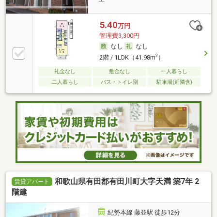
5.40
万円
管理費3,300円
なし
なし
2
2階 / 1LDK（41.98m
）
礼金なし
敷金なし
一人暮らし
二人暮らし
バス・トイレ別
駐車場(近隣含)
和歌山県有田郡有田川町大字天満 築7年 2
賃貸アパート
階建
紀勢本線 藤並駅 徒歩12分