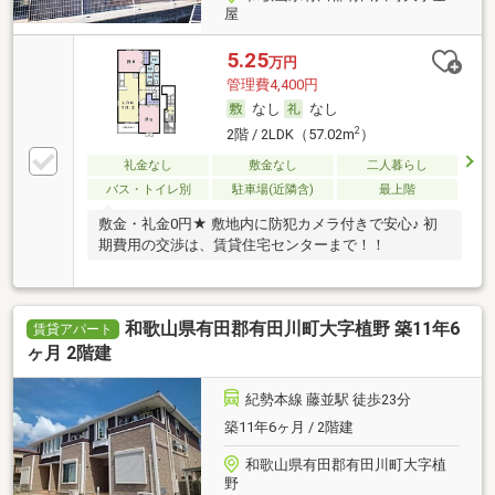
屋
5.25
万円
管理費4,400円
なし
なし
2
2階 / 2LDK（57.02m
）
礼金なし
敷金なし
二人暮らし
バス・トイレ別
駐車場(近隣含)
最上階
敷金・礼金0円★ 敷地内に防犯カメラ付きで安心♪ 初
期費用の交渉は、賃貸住宅センターまで！！
和歌山県有田郡有田川町大字植野 築11年6
賃貸アパート
ヶ月 2階建
紀勢本線 藤並駅 徒歩23分
築11年6ヶ月 / 2階建
和歌山県有田郡有田川町大字植
野