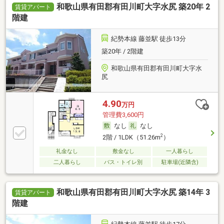
和歌山県有田郡有田川町大字水尻 築20年 2
賃貸アパート
階建
紀勢本線 藤並駅 徒歩13分
築20年 / 2階建
和歌山県有田郡有田川町大字水
尻
4.90
万円
管理費3,600円
なし
なし
2
2階 / 1LDK（51.26m
）
礼金なし
敷金なし
一人暮らし
二人暮らし
バス・トイレ別
駐車場(近隣含)
和歌山県有田郡有田川町大字水尻 築14年 3
賃貸アパート
階建