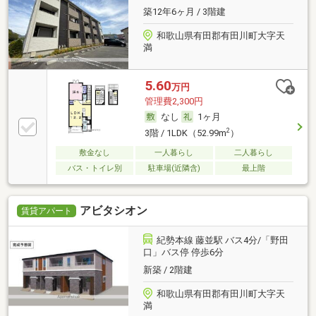
築12年6ヶ月 / 3階建
和歌山県有田郡有田川町大字天
満
5.60
万円
管理費2,300円
なし
1ヶ月
2
3階 / 1LDK（52.99m
）
敷金なし
一人暮らし
二人暮らし
バス・トイレ別
駐車場(近隣含)
最上階
アビタシオン
賃貸アパート
紀勢本線 藤並駅 バス4分/「野田
口」バス停 停歩6分
新築 / 2階建
和歌山県有田郡有田川町大字天
満