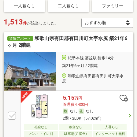
一人暮らし
二人暮らし
ファミリー
1,513
件
が該当しました。
和歌山県有田郡有田川町大字水尻 築21年6
賃貸アパート
ヶ月 2階建
紀勢本線 藤並駅 徒歩14分
築21年6ヶ月 / 2階建
和歌山県有田郡有田川町大字水
尻
5.15
万円
管理費4,400円
なし
なし
2
2階 / 2LDK（57.02m
）
礼金なし
敷金なし
二人暮らし
バス・トイレ別
駐車場(近隣含)
インターネット無料