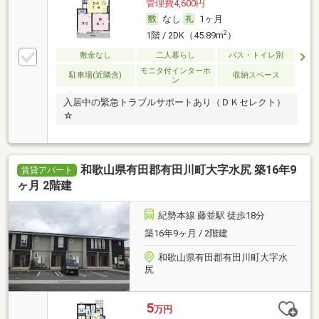
管理費4,600円
なし
1ヶ月
2
1階 / 2DK（45.89m
）
敷金なし
二人暮らし
バス・トイレ別
モニタ付インターホ
駐車場(近隣含)
収納スペース
ン
入居中の緊急トラブルサポートあり（ＤＫセレクト）
☆
和歌山県有田郡有田川町大字水尻 築16年9
賃貸アパート
ヶ月 2階建
紀勢本線 藤並駅 徒歩18分
築16年9ヶ月 / 2階建
和歌山県有田郡有田川町大字水
尻
5
万円