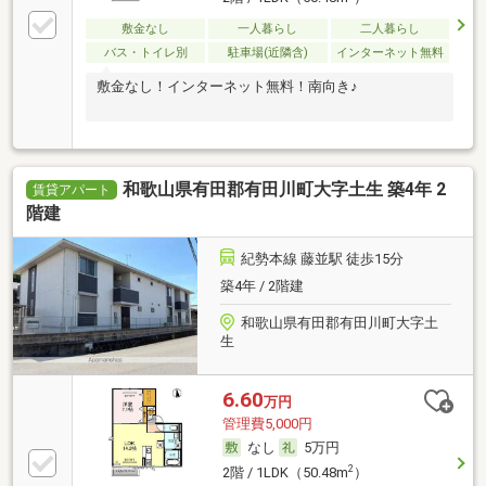
敷金なし
一人暮らし
二人暮らし
バス・トイレ別
駐車場(近隣含)
インターネット無料
敷金なし！インターネット無料！南向き♪
和歌山県有田郡有田川町大字土生 築4年 2
賃貸アパート
階建
紀勢本線 藤並駅 徒歩15分
築4年 / 2階建
和歌山県有田郡有田川町大字土
生
6.60
万円
管理費5,000円
なし
5万円
2
2階 / 1LDK（50.48m
）