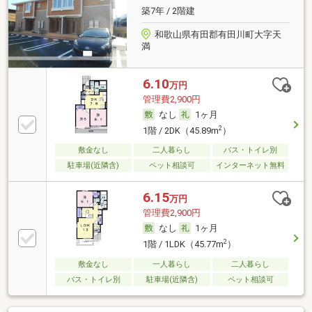
築7年 / 2階建
和歌山県有田郡有田川町大字天
満
6.10
万円
管理費2,900円
なし
1ヶ月
2
1階 / 2DK（45.89m
）
敷金なし
二人暮らし
バス・トイレ別
駐車場(近隣含)
ペット相談可
インターネット無料
6.15
万円
管理費2,900円
なし
1ヶ月
2
1階 / 1LDK（45.77m
）
敷金なし
一人暮らし
二人暮らし
バス・トイレ別
駐車場(近隣含)
ペット相談可