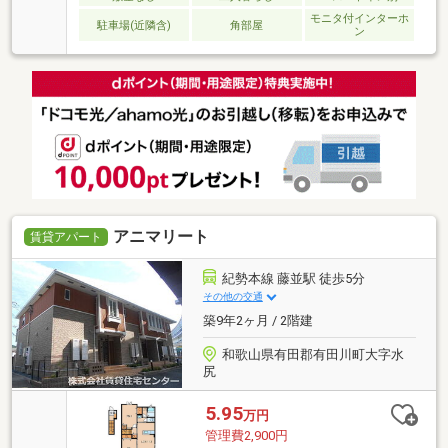
モニタ付インターホ
駐車場(近隣含)
角部屋
ン
アニマリート
賃貸アパート
紀勢本線 藤並駅 徒歩5分
その他の交通
築9年2ヶ月 / 2階建
和歌山県有田郡有田川町大字水
尻
5.95
万円
管理費2,900円