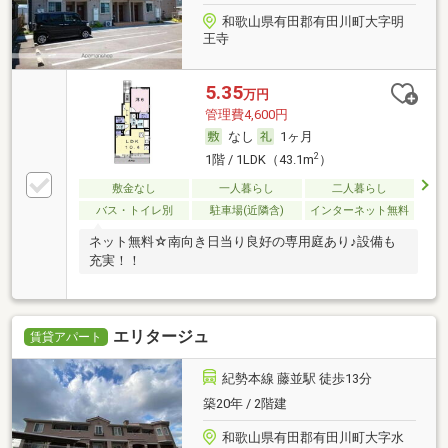
和歌山県有田郡有田川町大字明
王寺
5.35
万円
管理費4,600円
なし
1ヶ月
2
1階 / 1LDK（43.1m
）
敷金なし
一人暮らし
二人暮らし
バス・トイレ別
駐車場(近隣含)
インターネット無料
ネット無料☆南向き日当り良好の専用庭あり♪設備も
充実！！
エリタージュ
賃貸アパート
紀勢本線 藤並駅 徒歩13分
築20年 / 2階建
和歌山県有田郡有田川町大字水