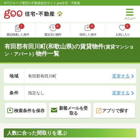
NTTグループ運営の不動産総合サイト goo住宅・不動産
1
0
0
0
最近検索した条件
最近見た物件
保存した条件
お気に入り
有田郡有田川町(和歌山県)の賃貸物件
(賃貸マンショ
物件一覧
ン・アパート)
地域
変更する
有田郡有田川町
条件
変更する
指定なし
新着メールを受
検索条件を保存
アプリで探す
取る
人数に合った間取りを選ぶ