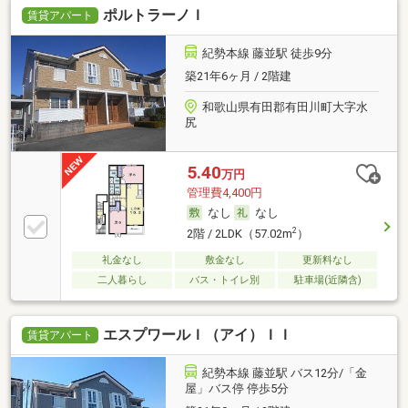
ポルトラーノＩ
賃貸アパート
紀勢本線 藤並駅 徒歩9分
築21年6ヶ月 / 2階建
和歌山県有田郡有田川町大字水
尻
5.40
万円
管理費4,400円
なし
なし
2
2階 / 2LDK（57.02m
）
礼金なし
敷金なし
更新料なし
二人暮らし
バス・トイレ別
駐車場(近隣含)
エスプワールＩ（アイ）ＩＩ
賃貸アパート
紀勢本線 藤並駅 バス12分/「金
屋」バス停 停歩5分