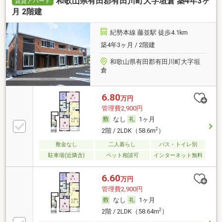
和歌山県有田郡有田川町大字垣倉 築4年3ヶ
賃貸アパート
月 2階建
紀勢本線 藤並駅 徒歩4.1km
築4年3ヶ月 / 2階建
和歌山県有田郡有田川町大字垣
倉
6.80
万円
管理費2,900円
なし
1ヶ月
2
2階 / 2LDK（58.6m
）
敷金なし
二人暮らし
バス・トイレ別
駐車場(近隣含)
ペット相談可
インターネット無料
6.60
万円
管理費2,900円
なし
1ヶ月
2
2階 / 2LDK（58.64m
）