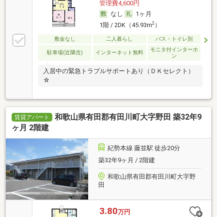
管理費4,600円
なし
1ヶ月
2
1階 / 2DK（45.93m
）
敷金なし
二人暮らし
バス・トイレ別
モニタ付インターホ
駐車場(近隣含)
インターネット無料
ン
入居中の緊急トラブルサポートあり（ＤＫセレクト）
☆
和歌山県有田郡有田川町大字野田 築32年9
賃貸アパート
ヶ月 2階建
紀勢本線 藤並駅 徒歩20分
築32年9ヶ月 / 2階建
和歌山県有田郡有田川町大字野
田
3.80
万円