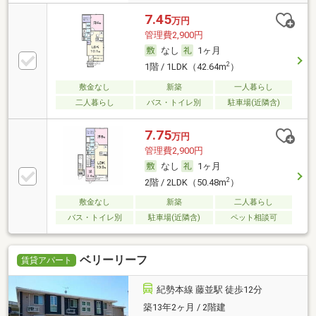
7.45
万円
管理費2,900円
なし
1ヶ月
2
1階 / 1LDK（42.64m
）
敷金なし
新築
一人暮らし
二人暮らし
バス・トイレ別
駐車場(近隣含)
7.75
万円
管理費2,900円
なし
1ヶ月
2
2階 / 2LDK（50.48m
）
敷金なし
新築
二人暮らし
バス・トイレ別
駐車場(近隣含)
ペット相談可
ベリーリーフ
賃貸アパート
紀勢本線 藤並駅 徒歩12分
築13年2ヶ月 / 2階建