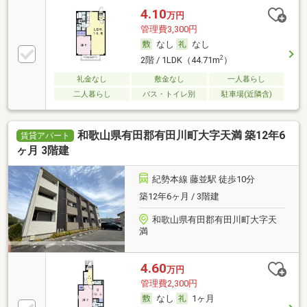
4.10
万円
管理費3,300円
なし
なし
2
2階 / 1LDK（44.71m
）
礼金なし
敷金なし
一人暮らし
二人暮らし
バス・トイレ別
駐車場(近隣含)
和歌山県有田郡有田川町大字天満 築12年6
賃貸アパート
ヶ月 3階建
紀勢本線 藤並駅 徒歩10分
築12年6ヶ月 / 3階建
和歌山県有田郡有田川町大字天
満
4.60
万円
管理費2,300円
なし
1ヶ月