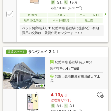
なし
1ヶ月
2
2階 / 2LDK（57.07m
）
敷金なし
二人暮らし
バス・トイレ別
駐車場(近隣含)
ペット相談可
最上階
ペット飼育相談可★ 紀勢本線 藤並駅に徒歩5分♪ 初期
費用の交渉は、賃貸住宅センターまで！！
サンウェイ２１Ｉ
賃貸アパート
紀勢本線 藤並駅 徒歩10分
築31年8ヶ月 / 2階建
和歌山県有田郡有田川町大字水
尻
4.10
万円
管理費3,300円
なし
なし
2