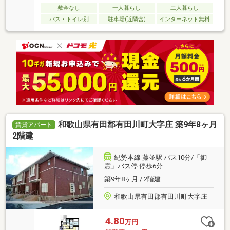
敷金なし
一人暮らし
二人暮らし
バス・トイレ別
駐車場(近隣含)
インターネット無料
和歌山県有田郡有田川町大字庄 築9年8ヶ月
賃貸アパート
2階建
紀勢本線 藤並駅 バス10分/「御
霊」バス停 停歩6分
築9年8ヶ月 / 2階建
和歌山県有田郡有田川町大字庄
4.80
万円