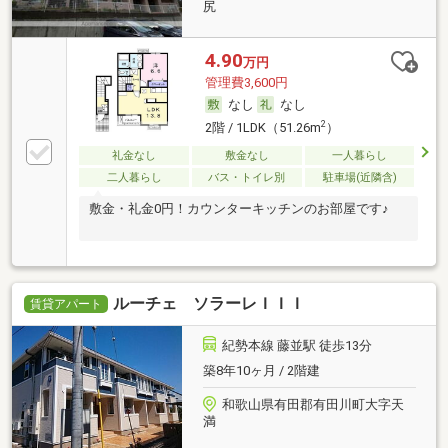
尻
4.90
万円
管理費3,600円
なし
なし
2
2階 / 1LDK（51.26m
）
礼金なし
敷金なし
一人暮らし
二人暮らし
バス・トイレ別
駐車場(近隣含)
敷金・礼金0円！カウンターキッチンのお部屋です♪
ルーチェ ソラーレＩＩＩ
賃貸アパート
紀勢本線 藤並駅 徒歩13分
築8年10ヶ月 / 2階建
和歌山県有田郡有田川町大字天
満