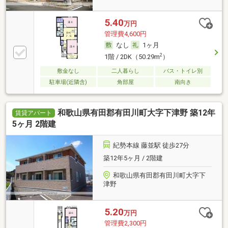
5.40
万円
管理費4,600円
なし
1ヶ月
2
1階 / 2DK（50.29m
）
敷金なし
二人暮らし
バス・トイレ別
駐車場(近隣含)
角部屋
南向き
和歌山県有田郡有田川町大字下津野 築12年
賃貸アパート
5ヶ月 2階建
紀勢本線 藤並駅 徒歩27分
築12年5ヶ月 / 2階建
和歌山県有田郡有田川町大字下
津野
5.20
万円
管理費2,300円