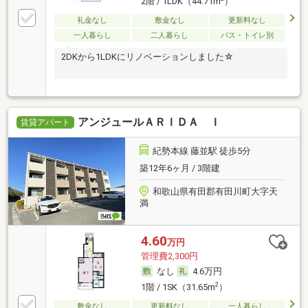
2階 / 1LDK（44.71m
）
礼金なし
敷金なし
更新料なし
一人暮らし
二人暮らし
バス・トイレ別
2DKから1LDKにリノベーションしました☆
アンジュールＡＲＩＤＡ Ｉ
賃貸アパート
紀勢本線 藤並駅 徒歩5分
築12年6ヶ月 / 3階建
和歌山県有田郡有田川町大字天
満
4.60
万円
管理費2,300円
なし
4.6万円
2
1階 / 1SK（31.65m
）
敷金なし
更新料なし
一人暮らし