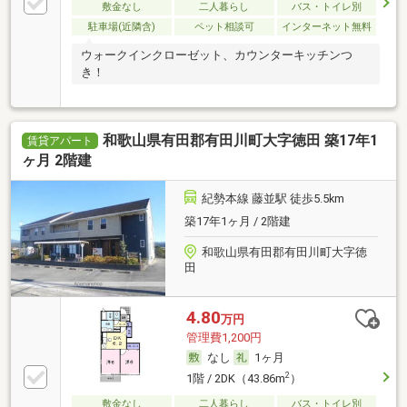
敷金なし
二人暮らし
バス・トイレ別
駐車場(近隣含)
ペット相談可
インターネット無料
ウォークインクローゼット、カウンターキッチンつ
き！
和歌山県有田郡有田川町大字徳田 築17年1
賃貸アパート
ヶ月 2階建
紀勢本線 藤並駅 徒歩5.5km
築17年1ヶ月 / 2階建
和歌山県有田郡有田川町大字徳
田
4.80
万円
管理費1,200円
なし
1ヶ月
2
1階 / 2DK（43.86m
）
敷金なし
二人暮らし
バス・トイレ別