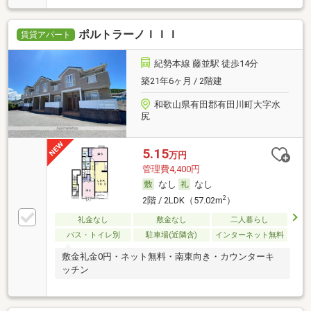
ポルトラーノＩＩＩ
賃貸アパート
紀勢本線 藤並駅 徒歩14分
築21年6ヶ月 / 2階建
和歌山県有田郡有田川町大字水
尻
5.15
万円
管理費4,400円
なし
なし
2
2階 / 2LDK（57.02m
）
礼金なし
敷金なし
二人暮らし
バス・トイレ別
駐車場(近隣含)
インターネット無料
敷金礼金0円・ネット無料・南東向き・カウンターキ
ッチン