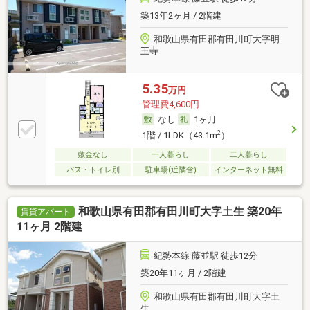
築13年2ヶ月 / 2階建
和歌山県有田郡有田川町大字明
王寺
5.35
万円
管理費4,600円
なし
1ヶ月
2
1階 / 1LDK（43.1m
）
敷金なし
一人暮らし
二人暮らし
バス・トイレ別
駐車場(近隣含)
インターネット無料
和歌山県有田郡有田川町大字土生 築20年
賃貸アパート
11ヶ月 2階建
紀勢本線 藤並駅 徒歩12分
築20年11ヶ月 / 2階建
和歌山県有田郡有田川町大字土
生