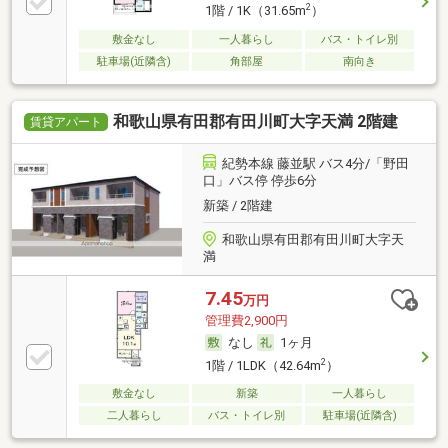
2
1階 / 1K（31.65m
）
敷金なし
一人暮らし
バス・トイレ別
駐車場(近隣含)
角部屋
南向き
和歌山県有田郡有田川町大字天満 2階建
賃貸アパート
紀勢本線 藤並駅 バス4分/「野田
口」バス停 停歩6分
新築 / 2階建
和歌山県有田郡有田川町大字天
満
7.45
万円
管理費2,900円
なし
1ヶ月
2
1階 / 1LDK（42.64m
）
敷金なし
新築
一人暮らし
二人暮らし
バス・トイレ別
駐車場(近隣含)