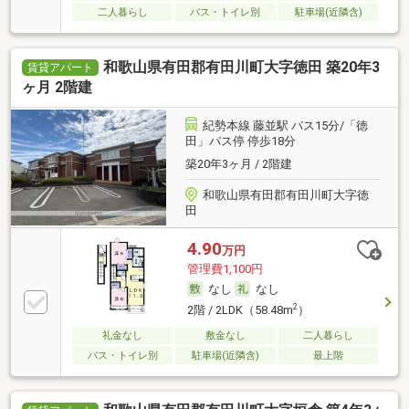
二人暮らし
バス・トイレ別
駐車場(近隣含)
和歌山県有田郡有田川町大字徳田 築20年3
賃貸アパート
ヶ月 2階建
紀勢本線 藤並駅 バス15分/「徳
田」バス停 停歩18分
築20年3ヶ月 / 2階建
和歌山県有田郡有田川町大字徳
田
4.90
万円
管理費1,100円
なし
なし
2
2階 / 2LDK（58.48m
）
礼金なし
敷金なし
二人暮らし
バス・トイレ別
駐車場(近隣含)
最上階