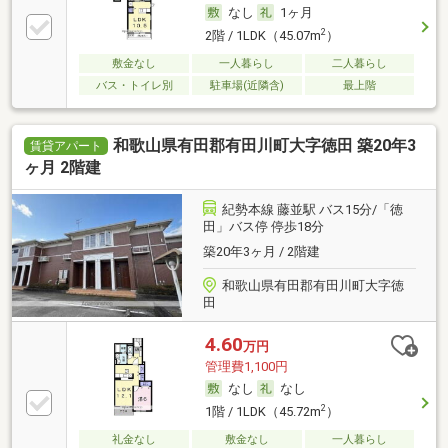
なし
1ヶ月
2
2階 / 1LDK（45.07m
）
敷金なし
一人暮らし
二人暮らし
バス・トイレ別
駐車場(近隣含)
最上階
和歌山県有田郡有田川町大字徳田 築20年3
賃貸アパート
ヶ月 2階建
紀勢本線 藤並駅 バス15分/「徳
田」バス停 停歩18分
築20年3ヶ月 / 2階建
和歌山県有田郡有田川町大字徳
田
4.60
万円
管理費1,100円
なし
なし
2
1階 / 1LDK（45.72m
）
礼金なし
敷金なし
一人暮らし