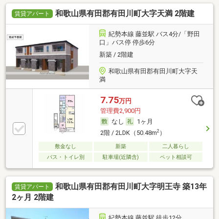
和歌山県有田郡有田川町大字天満 2階建
賃貸アパート
紀勢本線 藤並駅 バス4分/「野田
口」バス停 停歩6分
新築 / 2階建
和歌山県有田郡有田川町大字天
満
7.75
万円
管理費2,900円
なし
1ヶ月
2
2階 / 2LDK（50.48m
）
敷金なし
新築
二人暮らし
バス・トイレ別
駐車場(近隣含)
ペット相談可
和歌山県有田郡有田川町大字明王寺 築13年
賃貸アパート
2ヶ月 2階建
紀勢本線 藤並駅 徒歩12分