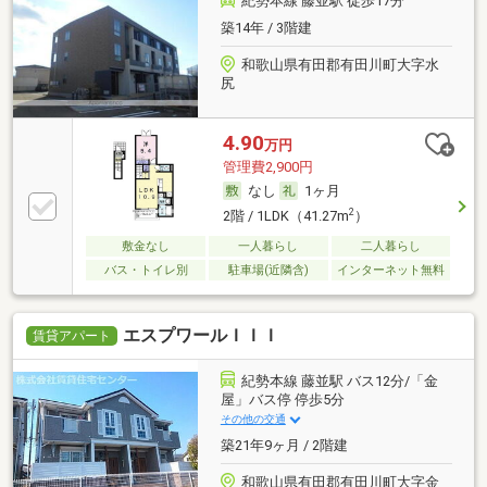
紀勢本線 藤並駅 徒歩17分
築14年 / 3階建
和歌山県有田郡有田川町大字水
尻
4.90
万円
管理費2,900円
なし
1ヶ月
2
2階 / 1LDK（41.27m
）
敷金なし
一人暮らし
二人暮らし
バス・トイレ別
駐車場(近隣含)
インターネット無料
エスプワールＩＩＩ
賃貸アパート
紀勢本線 藤並駅 バス12分/「金
屋」バス停 停歩5分
その他の交通
築21年9ヶ月 / 2階建
和歌山県有田郡有田川町大字金