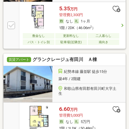
5.35
万円
管理費2,300円
なし
1ヶ月
2
1階 / 2DK（46.06m
）
敷金なし
更新料なし
二人暮らし
バス・トイレ別
駐車場(近隣含)
南向き
グランクレージュ有田川 Ａ棟
賃貸アパート
紀勢本線 藤並駅 徒歩15分
築4年 / 2階建
和歌山県有田郡有田川町大字土
生
6.60
万円
管理費5,000円
なし
5万円
2
2階 / 1LDK（50.48m
）