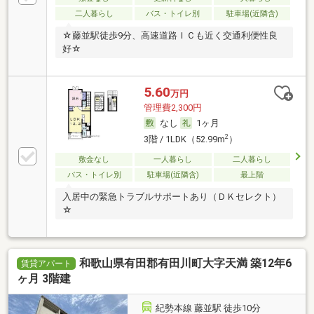
二人暮らし
バス・トイレ別
駐車場(近隣含)
☆藤並駅徒歩9分、高速道路ＩＣも近く交通利便性良
好☆
5.60
万円
管理費2,300円
なし
1ヶ月
2
3階 / 1LDK（52.99m
）
敷金なし
一人暮らし
二人暮らし
バス・トイレ別
駐車場(近隣含)
最上階
入居中の緊急トラブルサポートあり（ＤＫセレクト）
☆
和歌山県有田郡有田川町大字天満 築12年6
賃貸アパート
ヶ月 3階建
紀勢本線 藤並駅 徒歩10分