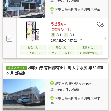
築21年9ヶ月 / 2階建
和歌山県有田郡有田川町大字金
屋
5.25
万円
管理費4,400円
なし
なし
2
2階 / 2LDK（57.02m
）
礼金なし
敷金なし
更新料なし
二人暮らし
バス・トイレ別
駐車場(近隣含)
和歌山県有田郡有田川町大字水尻 築31年8
賃貸アパート
ヶ月 2階建
紀勢本線 藤並駅 徒歩10分
築31年8ヶ月 / 2階建
和歌山県有田郡有田川町大字水
尻