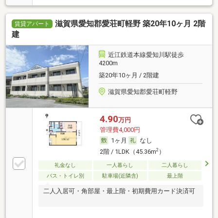
滋賀県愛知郡愛荘町軽野 築20年10ヶ月 2階
賃貸アパート
建
近江鉄道本線愛知川駅徒歩
4200m
築20年10ヶ月 / 2階建
滋賀県愛知郡愛荘町軽野
4.90
万円
管理費4,000円
1ヶ月
なし
2
2階 / 1LDK（45.36m
）
礼金なし
一人暮らし
二人暮らし
バス・トイレ別
駐車場(近隣含)
最上階
二人入居可・角部屋・最上階・初期費用カード決済可