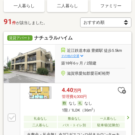
一人暮らし
二人暮らし
ファミリー
91
件
が該当しました。
ナチュラルハイム
賃貸アパート
近江鉄道本線 豊郷駅 徒歩5.5km
その他の交通
築18年6ヶ月 / 2階建
滋賀県愛知郡愛荘町軽野
4.40
万円
管理費4,000円
なし
なし
2
1階 / 1LDK（36m
）
礼金なし
敷金なし
一人暮らし
二人暮らし
バス・トイレ別
駐車場(近隣含)
☆敷金・礼金無し☆2口ガスコンロ付きカウンターキ