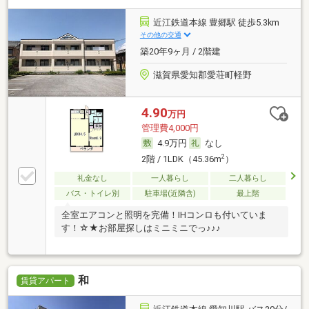
近江鉄道本線 豊郷駅 徒歩5.3km
その他の交通
築20年9ヶ月 / 2階建
滋賀県愛知郡愛荘町軽野
4.90
万円
管理費4,000円
4.9万円
なし
2
2階 / 1LDK（45.36m
）
礼金なし
一人暮らし
二人暮らし
バス・トイレ別
駐車場(近隣含)
最上階
全室エアコンと照明を完備！IHコンロも付いていま
す！☆★お部屋探しはミニミニでっ♪♪♪
和
賃貸アパート