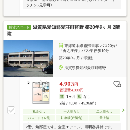
ッチン♪見学可♪
滋賀県愛知郡愛荘町軽野 築20年9ヶ月 2階
賃貸アパート
建
東海道本線 能登川駅 バス20分/
「香之庄停」バス停 停歩10分
築20年9ヶ月 / 2階建
滋賀県愛知郡愛荘町軽野
4.90
万円
管理費4,000円
1ヶ月
なし
2
2階 / 1LDK（45.36m
）
礼金なし
一人暮らし
二人暮らし
バス・トイレ別
駐車場(近隣含)
最上階
2階、角部屋です。全室エアコン、照明器具付です。