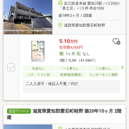
近江鉄道本線 愛知川駅 バス20分/
「香之庄」バス停 停歩10分
築18年2ヶ月 / 2階建
滋賀県愛知郡愛荘町軽野
5.10
万円
管理費4,000円
1ヶ月
なし
2
1階 / 1LDK（41.04m
）
礼金なし
一人暮らし
二人暮らし
バス・トイレ別
駐車場(近隣含)
インターネット無料
二人入居可・保証人不要／代行
滋賀県愛知郡愛荘町軽野 築20年10ヶ月 2階
賃貸アパート
建