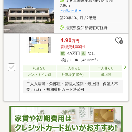
ＪＲ東海道本線 稲枝駅 徒歩
7.9km
その他の交通
築20年10ヶ月 / 2階建
滋賀県愛知郡愛荘町軽野
4.90
万円
管理費4,000円
4.9万円
なし
2
2階 / 1LDK（45.36m
）
礼金なし
一人暮らし
二人暮らし
バス・トイレ別
駐車場(近隣含)
最上階
二人入居可・角部屋・管理人巡回・最上階・保証人不
要／代行 ・初期費用カード決済可