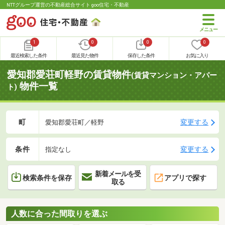
NTTグループ運営の不動産総合サイト goo住宅・不動産
1
0
0
0
最近検索した条件
最近見た物件
保存した条件
お気に入り
愛知郡愛荘町軽野の賃貸物件
(賃貸マンション・アパー
物件一覧
ト)
町
変更する
愛知郡愛荘町／軽野
条件
変更する
指定なし
新着メールを受
検索条件を保存
アプリで探す
取る
人数に合った間取りを選ぶ