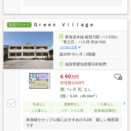
Ｇｒｅｅｎ Ｖｉｌｌａｇｅ
賃貸アパート
東海道本線 能登川駅 バス20分/
「香之庄」バス停 停歩10分
その他の交通
築20年10ヶ月 / 2階建
滋賀県愛知郡愛荘町軽野
4.90
万円
管理費4,000円
1ヶ月
なし
2
2階 / 1LDK（45.36m
）
礼金なし
更新料なし
一人暮らし
二人暮らし
バス・トイレ別
駐車場(近隣含)
単身様やカップル様におすすめの1LDK 嬉しい角部屋
です