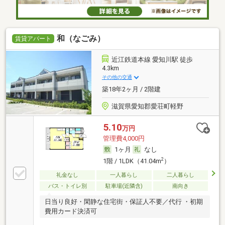
和（なごみ）
賃貸アパート
近江鉄道本線 愛知川駅 徒歩
4.3km
その他の交通
築18年2ヶ月 / 2階建
滋賀県愛知郡愛荘町軽野
5.10
万円
管理費4,000円
1ヶ月
なし
2
1階 / 1LDK（41.04m
）
礼金なし
一人暮らし
二人暮らし
バス・トイレ別
駐車場(近隣含)
南向き
日当り良好・閑静な住宅街・保証人不要／代行 ・初期
費用カード決済可