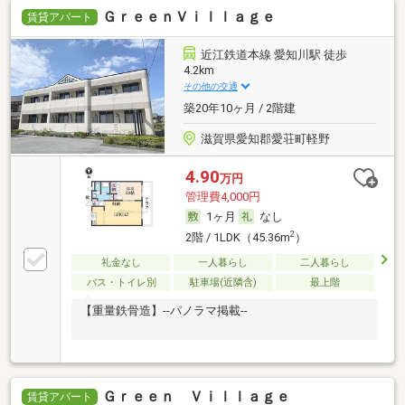
ＧｒｅｅｎＶｉｌｌａｇｅ
賃貸アパート
近江鉄道本線 愛知川駅 徒歩
4.2km
その他の交通
築20年10ヶ月 / 2階建
滋賀県愛知郡愛荘町軽野
4.90
万円
管理費4,000円
1ヶ月
なし
2
2階 / 1LDK（45.36m
）
礼金なし
一人暮らし
二人暮らし
バス・トイレ別
駐車場(近隣含)
最上階
【重量鉄骨造】--パノラマ掲載--
Ｇｒｅｅｎ Ｖｉｌｌａｇｅ
賃貸アパート