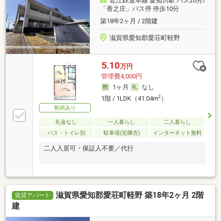
近江鉄道本線 愛知川駅 バス20分/
「香之庄」バス停 停歩10分
築18年2ヶ月 / 2階建
滋賀県愛知郡愛荘町軽野
5.10
万円
管理費4,000円
1ヶ月
なし
2
1階 / 1LDK（41.04m
）
動画あり
礼金なし
一人暮らし
二人暮らし
バス・トイレ別
駐車場(近隣含)
インターネット無料
二人入居可・保証人不要／代行
滋賀県愛知郡愛荘町軽野 築18年2ヶ月 2階
賃貸アパート
建