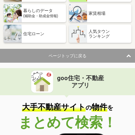
暮らしのデータ
家賃相場
(補助金・助成金情報)
人気タウン
住宅ローン
ランキング
ページトップに戻る
goo住宅・不動産
アプリ
大手不動産サイト
物件
の
を
まとめて検索！