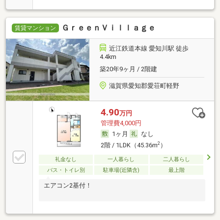
ＧｒｅｅｎＶｉｌｌａｇｅ
賃貸マンション
近江鉄道本線 愛知川駅 徒歩
4.4km
築20年9ヶ月 / 2階建
滋賀県愛知郡愛荘町軽野
4.90
万円
管理費4,000円
1ヶ月
なし
2
2階 / 1LDK（45.36m
）
礼金なし
一人暮らし
二人暮らし
バス・トイレ別
駐車場(近隣含)
最上階
エアコン2基付！