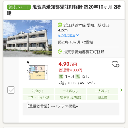
滋賀県愛知郡愛荘町軽野 築20年10ヶ月 2階
賃貸アパート
建
近江鉄道本線 愛知川駅 徒歩
4.2km
その他の交通
築20年10ヶ月 / 2階建
滋賀県愛知郡愛荘町軽野
4.90
万円
管理費4,000円
1ヶ月
なし
2
2階 / 1LDK（45.36m
）
礼金なし
一人暮らし
二人暮らし
バス・トイレ別
駐車場(近隣含)
最上階
【重量鉄骨造】--パノラマ掲載--