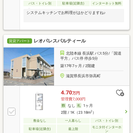
バス・トイレ別
駐車場(近隣含)
インターネット無料
システムキッチンでお料理がはかどりますね♪
レオパレスパルティール
賃貸アパート
北陸本線 長浜駅 バス5分/「国道
平方」バス停 停歩5分
築17年7ヶ月 / 2階建
滋賀県長浜市弥高町
4.70
万円
管理費7,000円
なし
1ヶ月
2
2階 / 1K（23.18m
）
敷金なし
一人暮らし
バス・トイレ別
モニタ付インターホ
駐車場(近隣含)
最上階
ン