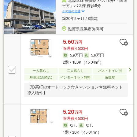
北陸本線 長浜駅 バス13分/「国道
平方」バス停 停歩5分
その他の交通
築20年2ヶ月 / 3階建
滋賀県長浜市弥高町
5.60
万円
管理費4,500円
5.9万円
5.9万円
2
2階 / 1LDK（45.04m
）
一人暮らし
二人暮らし
バス・トイレ別
駐車場(近隣含)
インターネット無料
角部屋
【弥高町のオートロック付きマンション☆無料ネット
導入物件】
5.20
万円
管理費4,500円
なし
なし
2
1階 / 2DK（45.04m
）