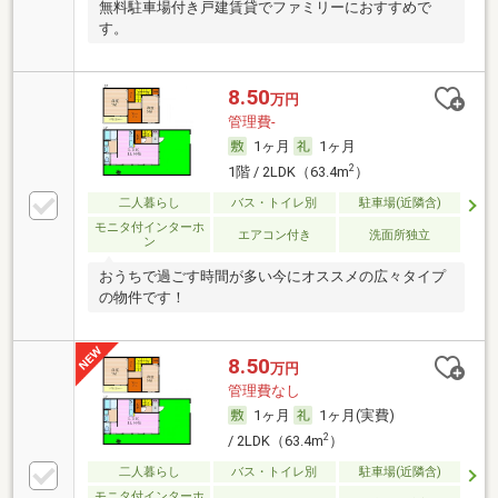
無料駐車場付き戸建賃貸でファミリーにおすすめで
す。
8.50
万円
管理費-
1ヶ月
1ヶ月
2
1階 / 2LDK（63.4m
）
二人暮らし
バス・トイレ別
駐車場(近隣含)
モニタ付インターホ
エアコン付き
洗面所独立
ン
おうちで過ごす時間が多い今にオススメの広々タイプ
の物件です！
8.50
万円
管理費なし
1ヶ月
1ヶ月(実費)
2
/ 2LDK（63.4m
）
二人暮らし
バス・トイレ別
駐車場(近隣含)
モニタ付インターホ