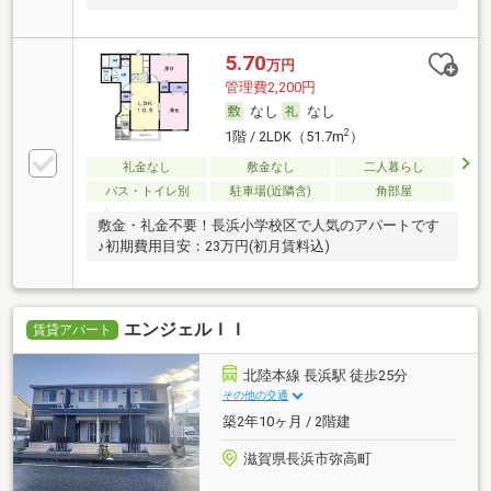
5.70
万円
管理費2,200円
なし
なし
2
1階 / 2LDK（51.7m
）
礼金なし
敷金なし
二人暮らし
バス・トイレ別
駐車場(近隣含)
角部屋
敷金・礼金不要！長浜小学校区で人気のアパートです
♪初期費用目安：23万円(初月賃料込)
エンジェルＩＩ
賃貸アパート
北陸本線 長浜駅 徒歩25分
その他の交通
築2年10ヶ月 / 2階建
滋賀県長浜市弥高町