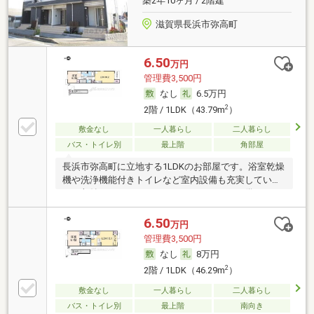
築2年10ヶ月 / 2階建
滋賀県長浜市弥高町
6.50
万円
管理費3,500円
なし
6.5万円
2
2階 / 1LDK（43.79m
）
敷金なし
一人暮らし
二人暮らし
バス・トイレ別
最上階
角部屋
長浜市弥高町に立地する1LDKのお部屋です。浴室乾燥
機や洗浄機能付きトイレなど室内設備も充実していま
す。収納としてウォークインクローゼットを備えてお
り、共用部には宅配ボックスがございます。
6.50
万円
管理費3,500円
なし
8万円
2
2階 / 1LDK（46.29m
）
敷金なし
一人暮らし
二人暮らし
バス・トイレ別
最上階
南向き