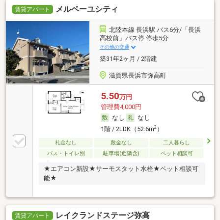
メルベーユシティ
賃貸アパート
北陸本線 長浜駅 バス6分/「長浜
高校前」バス停 停歩5分
その他の交通
築31年2ヶ月 / 2階建
滋賀県長浜市弥高町
5.50
万円
管理費4,000円
なし
なし
2
1階 / 2LDK（52.6m
）
礼金なし
敷金なし
二人暮らし
バス・トイレ別
駐車場(近隣含)
ペット相談可
★エアコン新設★サーモスタット水栓★ペット相談可
能★
レイクランドステージ弥高
賃貸アパート