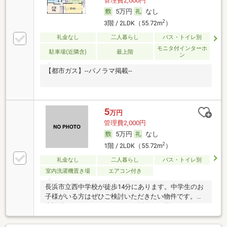
管理費2,000円
5万円
なし
2
3階 / 2LDK（55.72m
）
礼金なし
二人暮らし
バス・トイレ別
モニタ付インターホ
駐車場(近隣含)
最上階
ン
【都市ガス】--パノラマ掲載--
5
万円
管理費2,000円
5万円
なし
2
1階 / 2LDK（55.72m
）
礼金なし
二人暮らし
バス・トイレ別
室内洗濯機置き場
エアコン付き
長浜市立西中学校が徒歩14分にあります。中学生のお
子様がいる方はぜひご検討いただきたい物件です。室
内設備はエアコン・バストイレ別などが揃っており、
とても充実しています。充実した毎日を送る為の第一
歩がお部屋探しです。長浜市や北陸本線長浜付近への