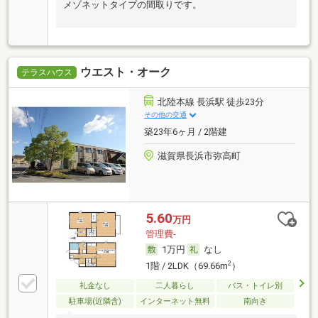
メゾネットタイプの間取りです。
ウエスト・オーク
テラスハウス
北陸本線 長浜駅 徒歩23分
その他の交通
築23年6ヶ月 / 2階建
滋賀県長浜市弥高町
5.60
万円
管理費-
1万円
なし
2
1階 / 2LDK（69.66m
）
礼金なし
二人暮らし
バス・トイレ別
駐車場(近隣含)
インターネット無料
南向き