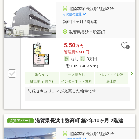
北陸本線 長浜駅 徒歩24分
その他の交通
築6年6ヶ月 / 3階建
滋賀県長浜市弥高町
5.50
万円
管理費5,500円
なし
3万円
2
3階 / 1K（30.35m
）
敷金なし
一人暮らし
バス・トイレ別
駐車場(近隣含)
インターネット無料
最上階
防犯セキュリティが充実した物件です！
滋賀県長浜市弥高町 築2年10ヶ月 2階建
賃貸アパート
北陸本線 長浜駅 徒歩25分