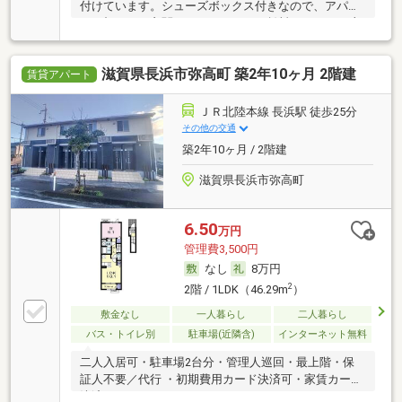
付けています。シューズボックス付きなので、アパー
トの顔である玄関もすっきりです。賃料3.8万円のお部
屋です。多くの方にご好評をいただいている、清潔感
のある賃貸物件です。空き部屋であれば、案内や入居
滋賀県長浜市弥高町 築2年10ヶ月 2階建
で待たされることもありません。二人でも暮らせます
賃貸アパート
ので新婚さんにもオススメできます。ダイニングキッ
チンがある2DKの間取りです。住みやすさが満載でイ
ＪＲ北陸本線 長浜駅 徒歩25分
チオシのアパートはこちらです。
その他の交通
築2年10ヶ月 / 2階建
滋賀県長浜市弥高町
6.50
万円
管理費3,500円
なし
8万円
2
2階 / 1LDK（46.29m
）
敷金なし
一人暮らし
二人暮らし
バス・トイレ別
駐車場(近隣含)
インターネット無料
二人入居可・駐車場2台分・管理人巡回・最上階・保
証人不要／代行 ・初期費用カード決済可・家賃カード
決済可