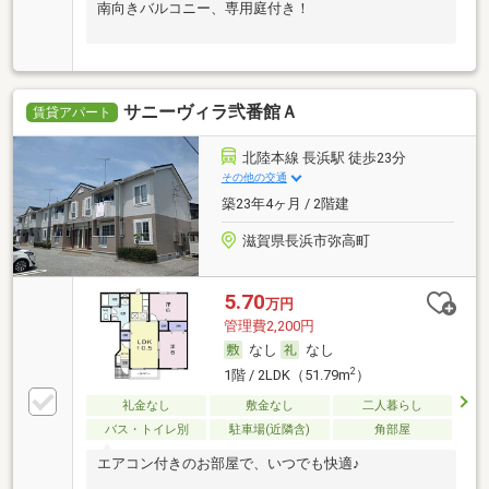
南向きバルコニー、専用庭付き！
サニーヴィラ弐番館Ａ
賃貸アパート
北陸本線 長浜駅 徒歩23分
その他の交通
築23年4ヶ月 / 2階建
滋賀県長浜市弥高町
5.70
万円
管理費2,200円
なし
なし
2
1階 / 2LDK（51.79m
）
礼金なし
敷金なし
二人暮らし
バス・トイレ別
駐車場(近隣含)
角部屋
エアコン付きのお部屋で、いつでも快適♪