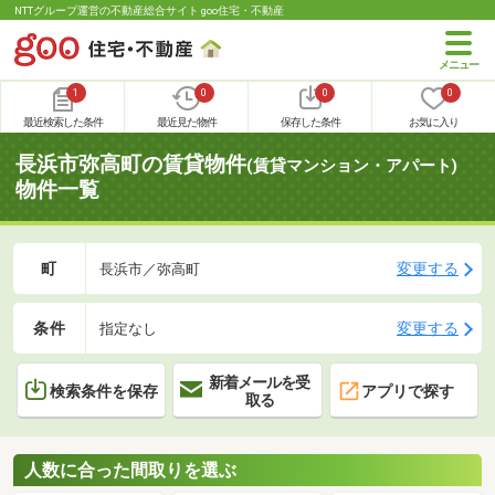
NTTグループ運営の不動産総合サイト goo住宅・不動産
1
0
0
0
最近検索した条件
最近見た物件
保存した条件
お気に入り
長浜市弥高町の賃貸物件
(賃貸マンション・アパート)
物件一覧
町
変更する
長浜市／弥高町
条件
変更する
指定なし
新着メールを受
検索条件を保存
アプリで探す
取る
人数に合った間取りを選ぶ