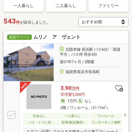
一人暮らし
二人暮らし
ファミリー
543
件
が該当しました。
ムリノ ア ヴェント
賃貸アパート
北陸本線 長浜駅 バス6分/「国道
平方」バス停 停歩5分
築21年7ヶ月 / 2階建
滋賀県長浜市弥高町
3.90
万円
管理費5,000円
1万円
なし
2
2階 / ワンルーム（31.71m
）
礼金なし
一人暮らし
ワンルーム
バス・トイレ別
駐車場(近隣含)
インターネット無料
エアコン設置しております積水ハウス施工のシャーメ