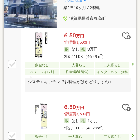
その他の交通
築2年10ヶ月 / 2階建
滋賀県長浜市弥高町
6.50
万円
管理費3,500円
なし
8万円
2
2階 / 1LDK（46.29m
）
敷金なし
一人暮らし
二人暮らし
バス・トイレ別
駐車場(近隣含)
インターネット無料
システムキッチンでお料理がはかどりますね♪
6.50
万円
管理費3,500円
なし
1ヶ月
2
2階 / 1LDK（43.79m
）
敷金なし
一人暮らし
二人暮らし