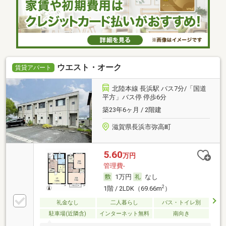
ウエスト・オーク
賃貸アパート
北陸本線 長浜駅 バス7分/「国道
平方」バス停 停歩6分
築23年6ヶ月 / 2階建
滋賀県長浜市弥高町
5.60
万円
管理費-
1万円
なし
2
1階 / 2LDK（69.66m
）
礼金なし
二人暮らし
バス・トイレ別
駐車場(近隣含)
インターネット無料
南向き