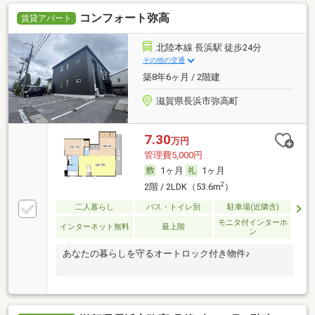
コンフォート弥高
賃貸アパート
北陸本線 長浜駅 徒歩24分
その他の交通
築8年6ヶ月 / 2階建
滋賀県長浜市弥高町
7.30
万円
管理費5,000円
1ヶ月
1ヶ月
2
2階 / 2LDK（53.6m
）
二人暮らし
バス・トイレ別
駐車場(近隣含)
モニタ付インターホ
インターネット無料
最上階
ン
あなたの暮らしを守るオートロック付き物件♪