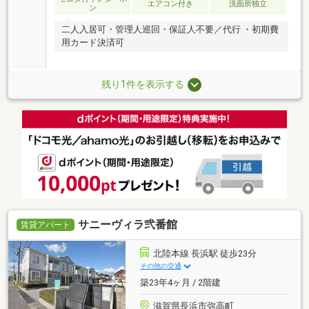
エアコン付き
洗面所独立
ン
二人入居可・管理人巡回・保証人不要／代行 ・初期費
用カード決済可
残り1件を表示する
サニーヴィラ弐番館
賃貸アパート
北陸本線 長浜駅 徒歩23分
その他の交通
築23年4ヶ月 / 2階建
滋賀県長浜市弥高町