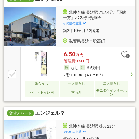
北陸本線 長浜駅 バス4分/「国道
平方」バス停 停歩6分
その他の交通
築2年10ヶ月 / 2階建
滋賀県長浜市弥高町
6.50
万円
管理費3,500円
なし
6.5万円
2
2階 / 1LDK（43.79m
）
敷金なし
一人暮らし
二人暮らし
モニタ付インターホ
バス・トイレ別
南向き
ン
エンジェル？
賃貸アパート
北陸本線 長浜駅 徒歩22分
その他の交通