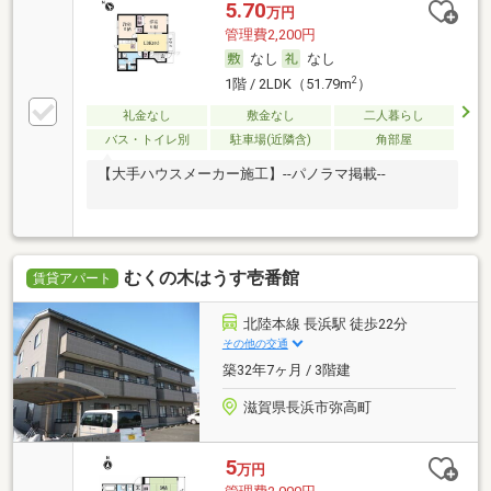
5.70
万円
管理費2,200円
なし
なし
2
1階 / 2LDK（51.79m
）
礼金なし
敷金なし
二人暮らし
バス・トイレ別
駐車場(近隣含)
角部屋
【大手ハウスメーカー施工】--パノラマ掲載--
むくの木はうす壱番館
賃貸アパート
北陸本線 長浜駅 徒歩22分
その他の交通
築32年7ヶ月 / 3階建
滋賀県長浜市弥高町
5
万円