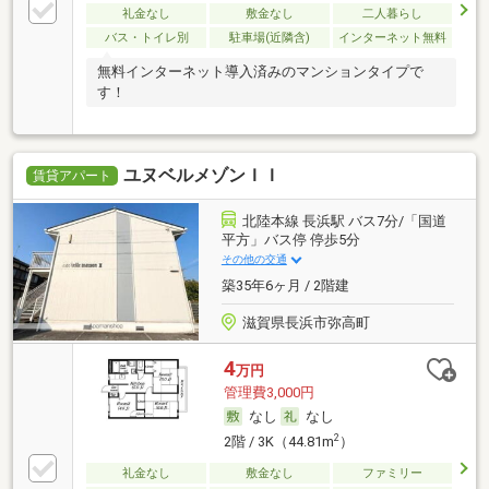
礼金なし
敷金なし
二人暮らし
バス・トイレ別
駐車場(近隣含)
インターネット無料
無料インターネット導入済みのマンションタイプで
す！
ユヌベルメゾンＩＩ
賃貸アパート
北陸本線 長浜駅 バス7分/「国道
平方」バス停 停歩5分
その他の交通
築35年6ヶ月 / 2階建
滋賀県長浜市弥高町
4
万円
管理費3,000円
なし
なし
2
2階 / 3K（44.81m
）
礼金なし
敷金なし
ファミリー