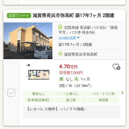
滋賀県長浜市弥高町 築17年7ヶ月 2階建
賃貸アパート
北陸本線 長浜駅 バス5分/「国道
平方」バス停 停歩5分
その他の交通
築17年7ヶ月 / 2階建
滋賀県長浜市弥高町
4.70
万円
管理費7,000円
なし
1ヶ月
2
2階 / 1K（23.18m
）
敷金なし
一人暮らし
バス・トイレ別
駐車場(近隣含)
最上階
角部屋
【レオパレス物件】--パノラマ掲載--