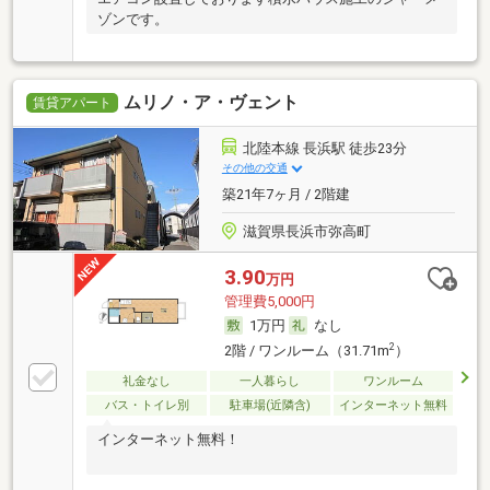
ゾンです。
ムリノ・ア・ヴェント
賃貸アパート
北陸本線 長浜駅 徒歩23分
その他の交通
築21年7ヶ月 / 2階建
滋賀県長浜市弥高町
3.90
万円
管理費5,000円
1万円
なし
2
2階 / ワンルーム（31.71m
）
礼金なし
一人暮らし
ワンルーム
バス・トイレ別
駐車場(近隣含)
インターネット無料
インターネット無料！