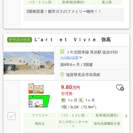
バス・トイレ別
駐車場(近隣含)
最上階
2階角部屋！都市ガスのファミリー物件！！
Ｌ’ａｒｔ ｅｔ Ｖｉｖｒｅ 弥高
テラスハウス
ＪＲ北陸本線 長浜駅 徒歩25分
その他の交通
築8年6ヶ月 / 2階建
滋賀県長浜市弥高町
9.80
万円
管理費-
1ヶ月
1ヶ月
2
1階 / 3LDK（72.9m
）
ファミリー
バス・トイレ別
駐車場(近隣含)
モニタ付インターホ
南向き
室内洗濯機置き場
ン