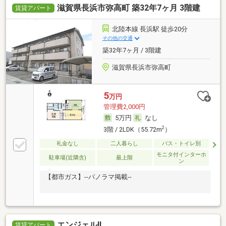
滋賀県長浜市弥高町 築32年7ヶ月 3階建
お引っ越しをご検討しているなら、ぜひ当社にお任せ
賃貸アパート
下さい。
北陸本線 長浜駅 徒歩20分
その他の交通
築32年7ヶ月 / 3階建
滋賀県長浜市弥高町
5
万円
管理費2,000円
5万円
なし
2
3階 / 2LDK（55.72m
）
礼金なし
二人暮らし
バス・トイレ別
モニタ付インターホ
駐車場(近隣含)
最上階
ン
【都市ガス】--パノラマ掲載--
エンジェルⅡ
賃貸アパート