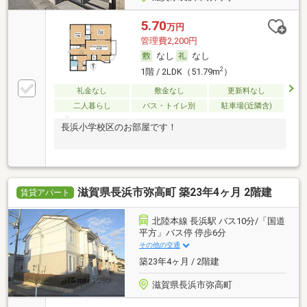
5.70
万円
管理費2,200円
なし
なし
2
1階 / 2LDK（51.79m
）
礼金なし
敷金なし
更新料なし
二人暮らし
バス・トイレ別
駐車場(近隣含)
長浜小学校区のお部屋です！
滋賀県長浜市弥高町 築23年4ヶ月 2階建
賃貸アパート
北陸本線 長浜駅 バス10分/「国道
平方」バス停 停歩6分
その他の交通
築23年4ヶ月 / 2階建
滋賀県長浜市弥高町