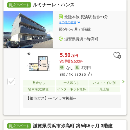
ルミナーレ・ハンス
賃貸アパート
北陸本線 長浜駅 徒歩21分
その他の交通
築6年6ヶ月 / 3階建
滋賀県長浜市弥高町
5.50
万円
管理費5,500円
なし
3万円
2
3階 / 1K（30.35m
）
敷金なし
一人暮らし
バス・トイレ別
駐車場(近隣含)
インターネット無料
最上階
【都市ガス】--パノラマ掲載--
滋賀県長浜市弥高町 築6年6ヶ月 3階建
賃貸アパート