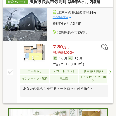
滋賀県長浜市弥高町 築8年6ヶ月 2階建
賃貸アパート
北陸本線 長浜駅 徒歩24分
その他の交通
築8年6ヶ月 / 2階建
滋賀県長浜市弥高町
7.30
万円
管理費5,000円
1ヶ月
1ヶ月
2
2階 / 2LDK（53.6m
）
二人暮らし
バス・トイレ別
駐車場(近隣含)
モニタ付インターホ
インターネット無料
最上階
ン
あなたの暮らしを守るオートロック付き物件♪