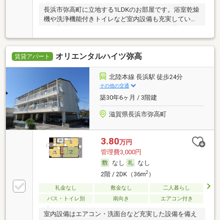
長浜市弥高町に立地する1LDKのお部屋です。浴室乾燥
機や洗浄機能付きトイレなど室内設備も充実していま
す。収納としてウォークインクローゼットを備えてお
り、共用部には宅配ボックスがございます。
オリエンタルハイツ弥高
賃貸アパート
北陸本線 長浜駅 徒歩24分
その他の交通
築30年6ヶ月 / 3階建
滋賀県長浜市弥高町
3.80
万円
管理費3,000円
なし
なし
2
2階 / 2DK（36m
）
礼金なし
敷金なし
二人暮らし
バス・トイレ別
南向き
エアコン付き
室内設備はエアコン・洗面台など充実した設備を備え