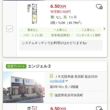
6.50
万円
管理費3,500円
なし
1ヶ月
2
2階 / 1LDK（43.79m
）
敷金なし
一人暮らし
二人暮らし
バス・トイレ別
駐車場(近隣含)
インターネット無料
システムキッチンでお料理がはかどりますね♪
エンジェル２
賃貸アパート
ＪＲ北陸本線 長浜駅 徒歩22分
その他の交通
築2年10ヶ月 / 2階建
滋賀県長浜市弥高町
6.50
万円