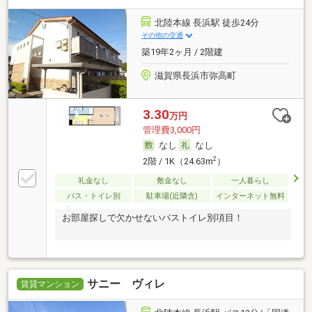
北陸本線 長浜駅 徒歩24分
その他の交通
築19年2ヶ月 / 2階建
滋賀県長浜市弥高町
3.30
万円
管理費3,000円
なし
なし
2
2階 / 1K（24.63m
）
礼金なし
敷金なし
一人暮らし
バス・トイレ別
駐車場(近隣含)
インターネット無料
お部屋探しで欠かせないバストイレ別項目！
サニー ヴィレ
賃貸マンション