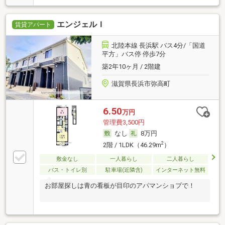
エンジェルＩ
賃貸アパート
北陸本線 長浜駅 バス4分/「国道
平方」バス停 停歩7分
築2年10ヶ月 / 2階建
滋賀県長浜市弥高町
6.50
万円
管理費3,500円
なし
8万円
2
2階 / 1LDK（46.29m
）
敷金なし
一人暮らし
二人暮らし
バス・トイレ別
駐車場(近隣含)
インターネット無料
お部屋探しは青の看板が目印のアパマンショプで！