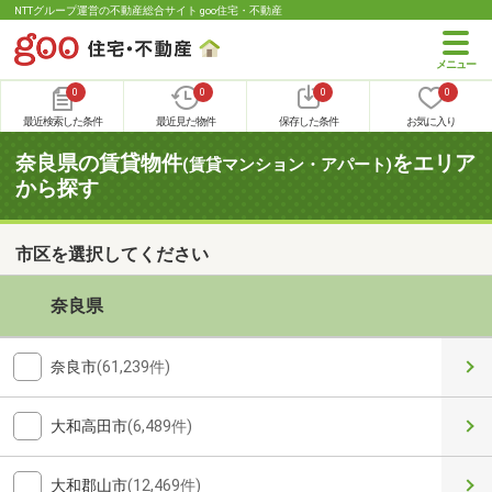
NTTグループ運営の不動産総合サイト goo住宅・不動産
0
0
0
0
最近検索した条件
最近見た物件
保存した条件
お気に入り
奈良県の賃貸物件
をエリア
(賃貸マンション・アパート)
から探す
市区を選択してください
奈良県
奈良市
(61,239件)
大和高田市
(6,489件)
大和郡山市
(12,469件)