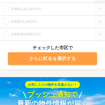
吉野郡上北山村
(0件)
吉野郡川上村
(0件)
吉野郡東吉野村
(0件)
チェックした市区で
さらに町名を選択する
お気に入りの物件を見逃さない！
プッシュ通知で
最新の物件情報が届く