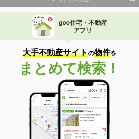
goo住宅・不動産
アプリ
大手不動産サイト
物件
の
を
まとめて検索！