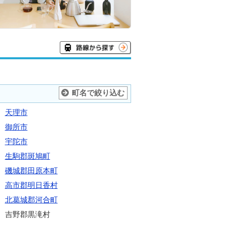
町名で絞り込む
天理市
御所市
宇陀市
生駒郡斑鳩町
磯城郡田原本町
高市郡明日香村
北葛城郡河合町
吉野郡黒滝村