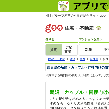
NTTグループ運営の不動産総合サイト goo
借りる
マンションを買う
店舗･
賃貸
新築
中
事業用
住宅・不動産
>
賃貸
>
関西
>
奈良県
>
奈良
奈良県の新婚・カップル・同棲向けの賃
※乗車する時間帯や乗り換え時間によって、実
新婚・カップル・同棲向け
2人で新生活を始める方におすすめの
すのなら、ゆとりのある間取りを選ぶ
や収納スペースを確保できる物件を選