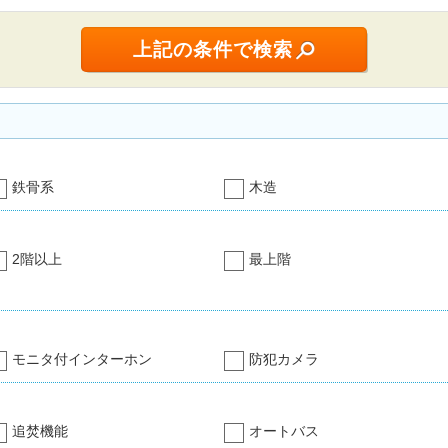
鉄骨系
木造
2階以上
最上階
モニタ付インターホン
防犯カメラ
追焚機能
オートバス