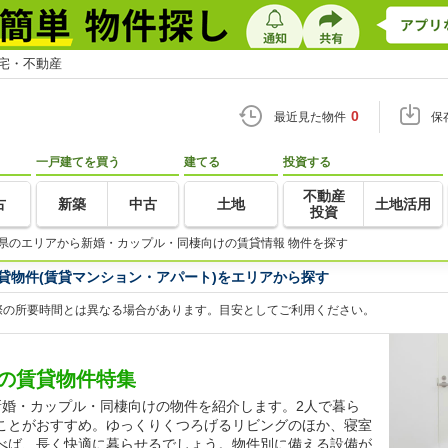
住宅・不動産
0
最近見た物件
保
一戸建てを買う
建てる
投資する
不動産
古
新築
中古
土地
土地活用
投資
県のエリアから新婚・カップル・同棲向けの賃貸情報 物件を探す
貸物件(賃貸マンション・アパート)をエリアから探す
際の所要時間とは異なる場合があります。目安としてご利用ください。
の賃貸物件特集
新婚・カップル・同棲向けの物件を紹介します。2人で暮ら
ことがおすすめ。ゆっくりくつろげるリビングのほか、寝室
べば、長く快適に暮らせるでしょう。物件別に備える設備が