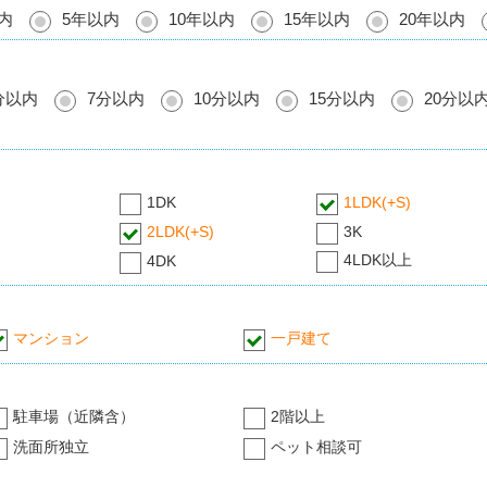
内
5年以内
10年以内
15年以内
20年以内
分以内
7分以内
10分以内
15分以内
20分以
1DK
1LDK(+S)
2LDK(+S)
3K
4LDK以上
4DK
マンション
一戸建て
駐車場（近隣含）
2階以上
洗面所独立
ペット相談可