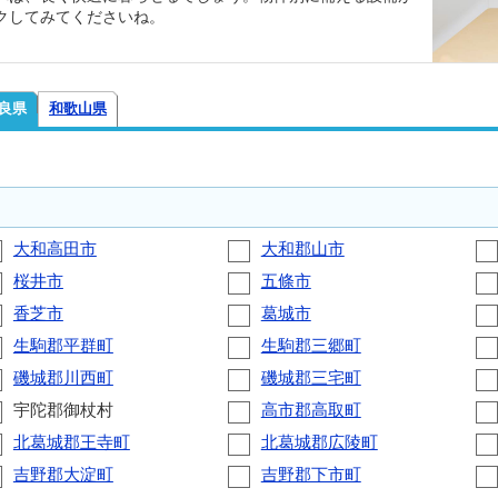
クしてみてくださいね。
良県
和歌山県
大和高田市
大和郡山市
桜井市
五條市
香芝市
葛城市
生駒郡平群町
生駒郡三郷町
磯城郡川西町
磯城郡三宅町
宇陀郡御杖村
高市郡高取町
北葛城郡王寺町
北葛城郡広陵町
吉野郡大淀町
吉野郡下市町