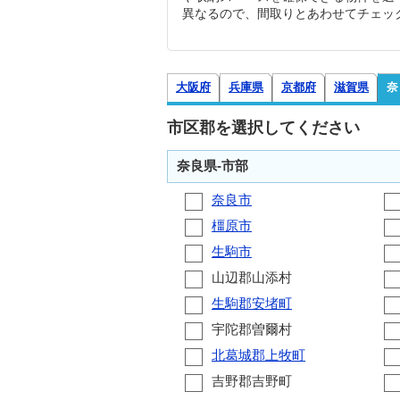
異なるので、間取りとあわせてチェッ
大阪府
兵庫県
京都府
滋賀県
奈
市区郡を選択してください
奈良県-市部
奈良市
橿原市
生駒市
山辺郡山添村
生駒郡安堵町
宇陀郡曽爾村
北葛城郡上牧町
吉野郡吉野町