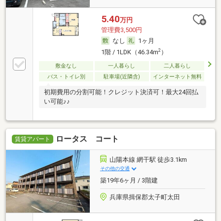
5.40
万円
管理費3,500円
なし
1ヶ月
2
1階 / 1LDK（46.34m
）
敷金なし
一人暮らし
二人暮らし
バス・トイレ別
駐車場(近隣含)
インターネット無料
初期費用の分割可能！クレジット決済可！最大24回払
い可能♪♪
ロータス コート
賃貸アパート
山陽本線 網干駅 徒歩3.1km
その他の交通
築19年6ヶ月 / 3階建
兵庫県揖保郡太子町太田