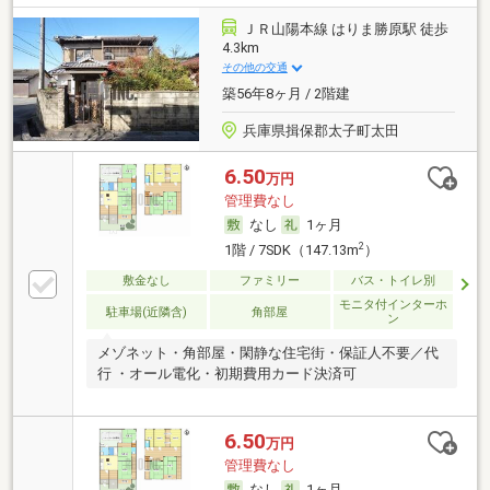
ＪＲ山陽本線 はりま勝原駅 徒歩
4.3km
その他の交通
築56年8ヶ月 / 2階建
兵庫県揖保郡太子町太田
6.50
万円
管理費なし
なし
1ヶ月
2
1階 / 7SDK（147.13m
）
敷金なし
ファミリー
バス・トイレ別
モニタ付インターホ
駐車場(近隣含)
角部屋
ン
メゾネット・角部屋・閑静な住宅街・保証人不要／代
行 ・オール電化・初期費用カード決済可
6.50
万円
管理費なし
なし
1ヶ月