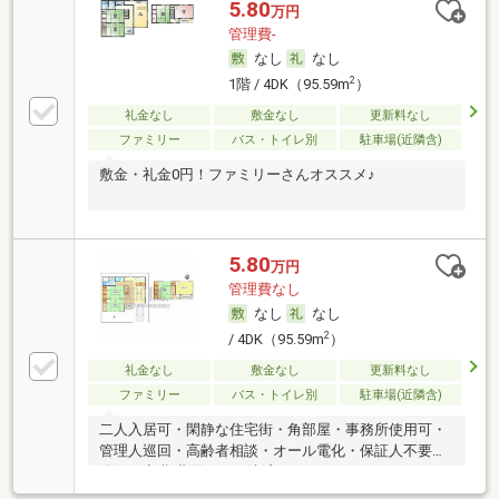
5.80
万円
管理費-
なし
なし
2
1階 / 4DK（95.59m
）
礼金なし
敷金なし
更新料なし
ファミリー
バス・トイレ別
駐車場(近隣含)
敷金・礼金0円！ファミリーさんオススメ♪
5.80
万円
管理費なし
なし
なし
2
/ 4DK（95.59m
）
礼金なし
敷金なし
更新料なし
ファミリー
バス・トイレ別
駐車場(近隣含)
二人入居可・閑静な住宅街・角部屋・事務所使用可・
管理人巡回・高齢者相談・オール電化・保証人不要／
代行 ・初期費用カード決済可