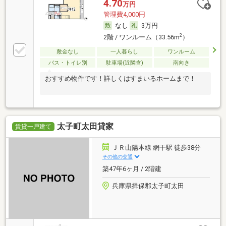
4.70
万円
管理費4,000円
なし
3万円
2
2階 / ワンルーム（33.56m
）
敷金なし
一人暮らし
ワンルーム
バス・トイレ別
駐車場(近隣含)
南向き
おすすめ物件です！詳しくはすまいるホームまで！
太子町太田貸家
賃貸一戸建て
ＪＲ山陽本線 網干駅 徒歩38分
その他の交通
築47年6ヶ月 / 2階建
兵庫県揖保郡太子町太田