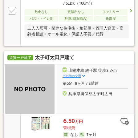
2
/ 6LDK（100m
）
敷金なし
更新料なし
ファミリー
バス・トイレ別
駐車場(近隣含)
角部屋
二人入居可・閑静な住宅街・角部屋・管理人巡回・高
齢者相談・オール電化・保証人不要／代行
太子町太田戸建て
賃貸一戸建て
山陽本線 網干駅 徒歩3.7km
その他の交通
築56年8ヶ月 / 2階建
兵庫県揖保郡太子町太田
6.50
万円
管理費-
なし
1ヶ月