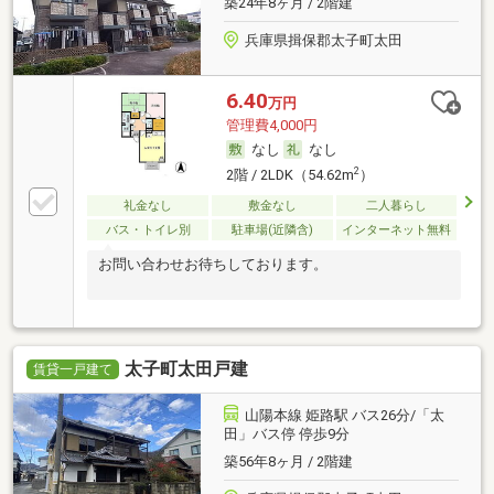
築24年8ヶ月 / 2階建
兵庫県揖保郡太子町太田
6.40
万円
管理費4,000円
なし
なし
2
2階 / 2LDK（54.62m
）
礼金なし
敷金なし
二人暮らし
バス・トイレ別
駐車場(近隣含)
インターネット無料
お問い合わせお待ちしております。
太子町太田戸建
賃貸一戸建て
山陽本線 姫路駅 バス26分/「太
田」バス停 停歩9分
築56年8ヶ月 / 2階建