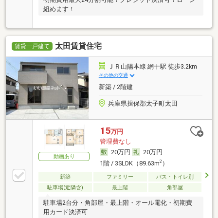
組めます！
太田賃貸住宅
賃貸一戸建て
ＪＲ山陽本線 網干駅 徒歩3.2km
その他の交通
新築 / 2階建
兵庫県揖保郡太子町太田
15
万円
管理費なし
20万円
20万円
動画あり
2
1階 / 3SLDK（89.63m
）
新築
ファミリー
バス・トイレ別
駐車場(近隣含)
最上階
角部屋
駐車場2台分・角部屋・最上階・オール電化・初期費
用カード決済可