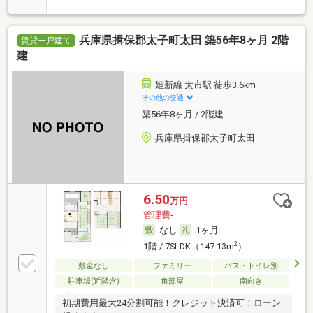
兵庫県揖保郡太子町太田 築56年8ヶ月 2階
賃貸一戸建て
建
姫新線 太市駅 徒歩3.6km
その他の交通
築56年8ヶ月 / 2階建
兵庫県揖保郡太子町太田
6.50
万円
管理費-
なし
1ヶ月
2
1階 / 7SLDK（147.13m
）
敷金なし
ファミリー
バス・トイレ別
駐車場(近隣含)
角部屋
南向き
初期費用最大24分割可能！クレジット決済可！ローン