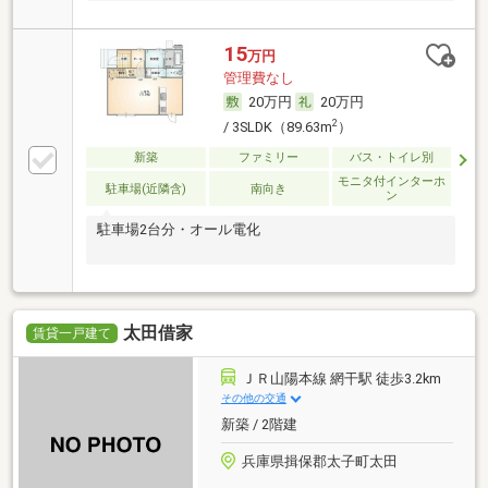
15
万円
管理費なし
20万円
20万円
2
/ 3SLDK（89.63m
）
新築
ファミリー
バス・トイレ別
モニタ付インターホ
駐車場(近隣含)
南向き
ン
駐車場2台分・オール電化
太田借家
賃貸一戸建て
ＪＲ山陽本線 網干駅 徒歩3.2km
その他の交通
新築 / 2階建
兵庫県揖保郡太子町太田