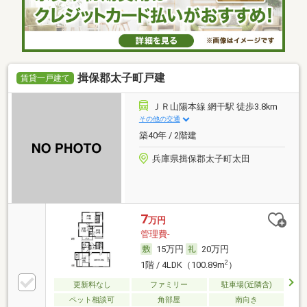
揖保郡太子町戸建
賃貸一戸建て
ＪＲ山陽本線 網干駅 徒歩3.8km
その他の交通
築40年 / 2階建
兵庫県揖保郡太子町太田
7
万円
管理費-
15万円
20万円
2
1階 / 4LDK（100.89m
）
更新料なし
ファミリー
駐車場(近隣含)
ペット相談可
角部屋
南向き