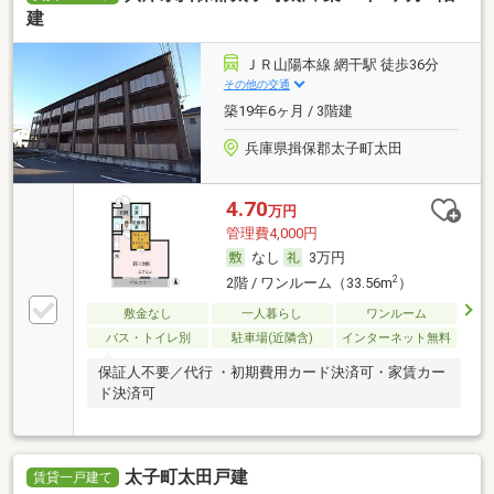
建
ＪＲ山陽本線 網干駅 徒歩36分
その他の交通
築19年6ヶ月 / 3階建
兵庫県揖保郡太子町太田
4.70
万円
管理費4,000円
なし
3万円
2
2階 / ワンルーム（33.56m
）
敷金なし
一人暮らし
ワンルーム
バス・トイレ別
駐車場(近隣含)
インターネット無料
保証人不要／代行 ・初期費用カード決済可・家賃カー
ド決済可
太子町太田戸建
賃貸一戸建て