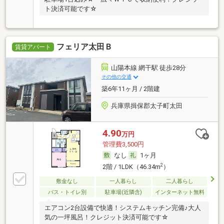
ト決済可能です☆
フェリア太田Ｂ
賃貸アパート
山陽本線 網干駅 徒歩28分
その他の交通
築6年11ヶ月 / 2階建
兵庫県揖保郡太子町太田
4.90
万円
管理費3,500円
なし
1ヶ月
2
2階 / 1LDK（46.34m
）
敷金なし
一人暮らし
二人暮らし
バス・トイレ別
駐車場(近隣含)
インターネット無料
エアコン2台設備で快適！システムキッチン完備♪大人
気の一坪風呂！クレジット決済可能です☆