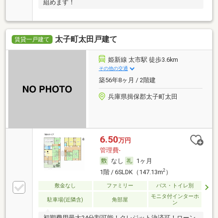
組めます！
太子町太田戸建て
賃貸一戸建て
姫新線 太市駅 徒歩3.6km
その他の交通
築56年8ヶ月 / 2階建
兵庫県揖保郡太子町太田
6.50
万円
管理費-
なし
1ヶ月
2
1階 / 6SLDK（147.13m
）
敷金なし
ファミリー
バス・トイレ別
モニタ付インターホ
駐車場(近隣含)
角部屋
ン
初期費用最大24分割可能！クレジット決済可！ローン