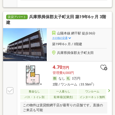
兵庫県揖保郡太子町太田 築19年6ヶ月 3階
賃貸アパート
建
山陽本線 網干駅 徒歩36分
その他の交通
築19年6ヶ月 / 3階建
兵庫県揖保郡太子町太田
4.70
万円
管理費4,000円
なし
3万円
2
2階 / ワンルーム（33.56m
）
敷金なし
一人暮らし
ワンルーム
バス・トイレ別
駐車場(近隣含)
インターネット無料
この物件は賃貸館網干店が最寄りの店舗です。直接の
ご来店も可能