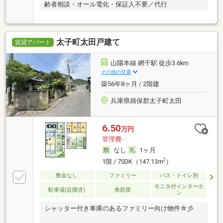
齢者相談・オール電化・保証人不要／代行
太子町太田戸建て
賃貸アパート
山陽本線 網干駅 徒歩3.6km
その他の交通
築56年8ヶ月 / 2階建
兵庫県揖保郡太子町太田
6.50
万円
管理費-
なし
1ヶ月
2
1階 / 7SDK（147.13m
）
敷金なし
ファミリー
バス・トイレ別
モニタ付インターホ
駐車場(近隣含)
角部屋
ン
シャッター付き車庫のあるファミリー向け物件☆彡