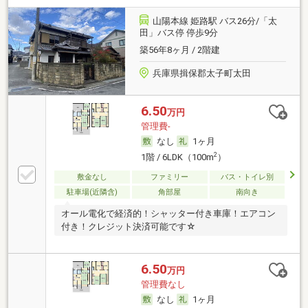
山陽本線 姫路駅 バス26分/「太
田」バス停 停歩9分
築56年8ヶ月 / 2階建
兵庫県揖保郡太子町太田
6.50
万円
管理費-
なし
1ヶ月
2
1階 / 6LDK（100m
）
敷金なし
ファミリー
バス・トイレ別
駐車場(近隣含)
角部屋
南向き
オール電化で経済的！シャッター付き車庫！エアコン
付き！クレジット決済可能です☆
6.50
万円
管理費なし
なし
1ヶ月