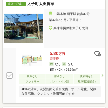
太子町太田貸家
賃貸一戸建て
山陽本線 網干駅 徒歩37分
築47年6ヶ月 / 平屋建て
兵庫県揖保郡太子町太田
5.80
万円
管理費-
なし
なし
2
1階 / 4DK（95.59m
）
礼金なし
敷金なし
更新料なし
ファミリー
バス・トイレ別
駐車場(近隣含)
4DKの貸家、洗髪洗面化粧台完備、オール電化、閑静
な住宅街。クレジット決済可能です☆