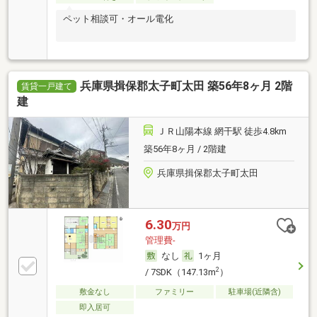
ペット相談可・オール電化
兵庫県揖保郡太子町太田 築56年8ヶ月 2階
賃貸一戸建て
建
ＪＲ山陽本線 網干駅 徒歩4.8km
築56年8ヶ月 / 2階建
兵庫県揖保郡太子町太田
6.30
万円
管理費-
なし
1ヶ月
2
/ 7SDK（147.13m
）
敷金なし
ファミリー
駐車場(近隣含)
即入居可