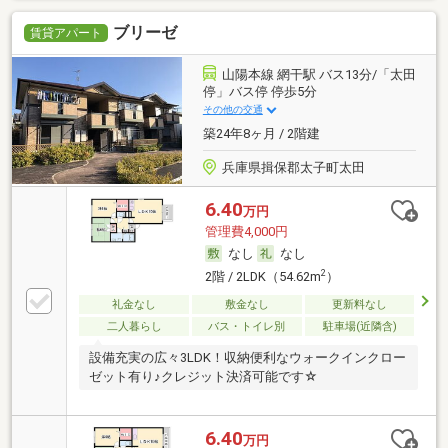
ブリーゼ
賃貸アパート
山陽本線 網干駅 バス13分/「太田
停」バス停 停歩5分
その他の交通
築24年8ヶ月 / 2階建
兵庫県揖保郡太子町太田
6.40
万円
管理費4,000円
なし
なし
2
2階 / 2LDK（54.62m
）
礼金なし
敷金なし
更新料なし
二人暮らし
バス・トイレ別
駐車場(近隣含)
設備充実の広々3LDK！収納便利なウォークインクロー
ゼット有り♪クレジット決済可能です☆
6.40
万円