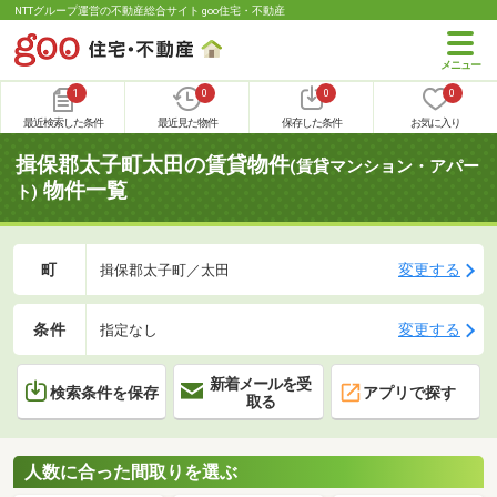
NTTグループ運営の不動産総合サイト goo住宅・不動産
1
0
0
0
最近検索した条件
最近見た物件
保存した条件
お気に入り
揖保郡太子町太田の賃貸物件
(賃貸マンション・アパー
物件一覧
ト)
町
変更する
揖保郡太子町／太田
条件
変更する
指定なし
新着メールを受
検索条件を保存
アプリで探す
取る
人数に合った間取りを選ぶ