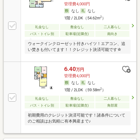
管理費4,000円
なし
なし
2
1階 / 2LDK（54.62m
）
礼金なし
敷金なし
二人暮らし
バス・トイレ別
駐車場(近隣含)
南向き
ウォークインクローゼット付きハイツ！エアコン、追
い焚きも付いてます！！クレジット決済可能です☆
6.40
万円
管理費4,000円
なし
なし
2
1階 / 2LDK（59.58m
）
礼金なし
敷金なし
二人暮らし
バス・トイレ別
駐車場(近隣含)
角部屋
初期費用のクレジット決済可能です！諸条件について
のご相談はお気軽に有本興産まで♪