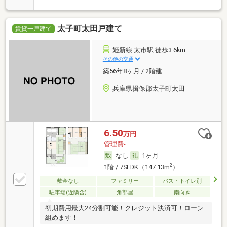
太子町太田戸建て
賃貸一戸建て
姫新線 太市駅 徒歩3.6km
その他の交通
築56年8ヶ月 / 2階建
兵庫県揖保郡太子町太田
6.50
万円
管理費-
なし
1ヶ月
2
1階 / 7SLDK（147.13m
）
敷金なし
ファミリー
バス・トイレ別
駐車場(近隣含)
角部屋
南向き
初期費用最大24分割可能！クレジット決済可！ローン
組めます！