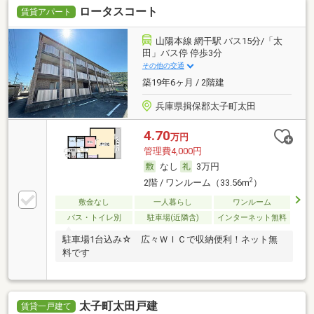
ロータスコート
賃貸アパート
山陽本線 網干駅 バス15分/「太
田」バス停 停歩3分
その他の交通
築19年6ヶ月 / 2階建
兵庫県揖保郡太子町太田
4.70
万円
管理費4,000円
なし
3万円
2
2階 / ワンルーム（33.56m
）
敷金なし
一人暮らし
ワンルーム
バス・トイレ別
駐車場(近隣含)
インターネット無料
駐車場1台込み☆ 広々ＷＩＣで収納便利！ネット無
料です
太子町太田戸建
賃貸一戸建て