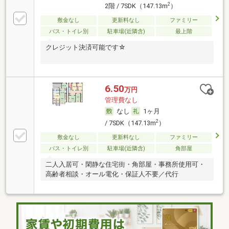
2
2階 / 7SDK（147.13m
）
敷金なし
更新料なし
ファミリー
バス・トイレ別
駐車場(近隣含)
最上階
クレジット決済可能です☆
6.50
万円
管理費なし
なし
1ヶ月
2
/ 7SDK（147.13m
）
敷金なし
更新料なし
ファミリー
バス・トイレ別
駐車場(近隣含)
角部屋
二人入居可・閑静な住宅街・角部屋・事務所使用可・
高齢者相談・オール電化・保証人不要／代行