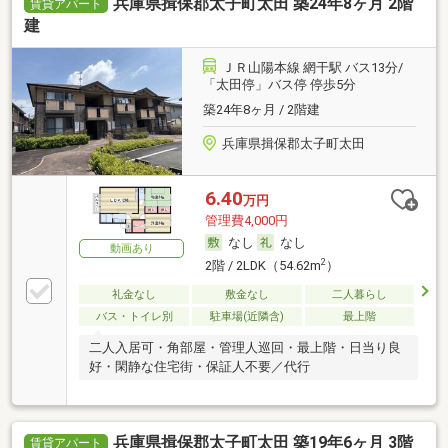
兵庫県揖保郡太子町太田 築24年8ヶ月 2階
賃貸アパート
建
ＪＲ山陽本線 網干駅 バス13分/
「太田停」バス停 停歩5分
築24年8ヶ月 / 2階建
兵庫県揖保郡太子町太田
6.40
万円
管理費4,000円
なし
なし
動画あり
2
2階 / 2LDK（54.62m
）
礼金なし
敷金なし
二人暮らし
バス・トイレ別
駐車場(近隣含)
最上階
二人入居可・角部屋・管理人巡回・最上階・日当り良
好・閑静な住宅街・保証人不要／代行
兵庫県揖保郡太子町太田 築19年6ヶ月 3階
賃貸アパート