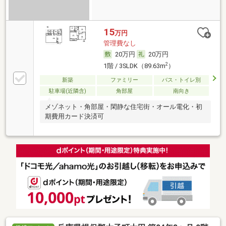
15
万円
管理費なし
20万円
20万円
2
1階 / 3SLDK（89.63m
）
新築
ファミリー
バス・トイレ別
駐車場(近隣含)
角部屋
南向き
メゾネット・角部屋・閑静な住宅街・オール電化・初
期費用カード決済可