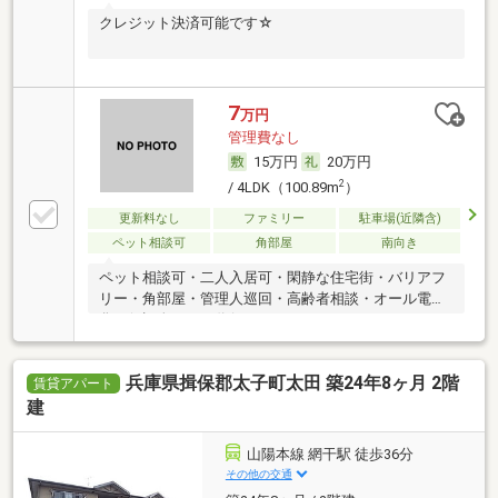
クレジット決済可能です☆
7
万円
管理費なし
15万円
20万円
2
/ 4LDK（100.89m
）
更新料なし
ファミリー
駐車場(近隣含)
ペット相談可
角部屋
南向き
ペット相談可・二人入居可・閑静な住宅街・バリアフ
リー・角部屋・管理人巡回・高齢者相談・オール電
化・保証人不要／代行
兵庫県揖保郡太子町太田 築24年8ヶ月 2階
賃貸アパート
建
山陽本線 網干駅 徒歩36分
その他の交通