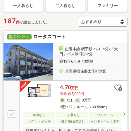
一人暮らし
二人暮らし
ファミリー
187
件
が該当しました。
ロータスコート
賃貸アパート
山陽本線 網干駅 バス15分/「太
田」バス停 停歩2分
築19年6ヶ月 / 3階建
兵庫県揖保郡太子町太田
4.70
万円
管理費5,000円
なし
3万円
2
2階 / ワンルーム（33.56m
）
敷金なし
一人暮らし
ワンルーム
バス・トイレ別
駐車場(近隣含)
インターネット無料
駐車場1台込み☆ 広々ＷＩＣで収納便利！クレジッ