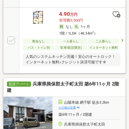
4.90
万円
管理費3,500円
なし
1ヶ月
2
1階 / 1LDK（46.34m
）
敷金なし
一人暮らし
二人暮らし
バス・トイレ別
駐車場(近隣含)
インターネット無料
人気のシステムキッチン完備！安心のオートロック！
インターネット無料♪クレジット決済可能です☆
兵庫県揖保郡太子町太田 築6年11ヶ月 2階
賃貸アパート
建
山陽本線 網干駅 徒歩3.2km
その他の交通
築6年11ヶ月 / 2階建
兵庫県揖保郡太子町太田