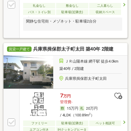
礼金なし
敷金なし
二人暮らし
バス・トイレ別
駐車場(近隣含)
収納スペース
閑静な住宅街・メゾネット・駐車場2台分
兵庫県揖保郡太子町太田 築40年 2階建
賃貸一戸建て
ＪＲ山陽本線 網干駅 徒歩4.0km
築40年 / 2階建
兵庫県揖保郡太子町太田
7
万円
管理費-
15万円
20万円
2
/ 4LDK（100.89m
）
ファミリー
駐車場(近隣含)
ペット相談可
エアコン付き
IHクッキングヒータ