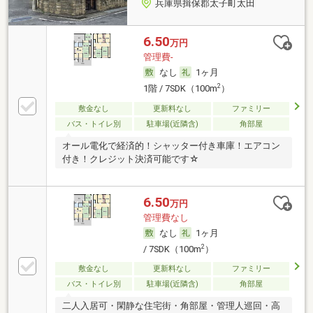
兵庫県揖保郡太子町太田
6.50
万円
管理費-
なし
1ヶ月
2
1階 / 7SDK（100m
）
敷金なし
更新料なし
ファミリー
バス・トイレ別
駐車場(近隣含)
角部屋
オール電化で経済的！シャッター付き車庫！エアコン
付き！クレジット決済可能です☆
6.50
万円
管理費なし
なし
1ヶ月
2
/ 7SDK（100m
）
敷金なし
更新料なし
ファミリー
バス・トイレ別
駐車場(近隣含)
角部屋
二人入居可・閑静な住宅街・角部屋・管理人巡回・高