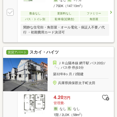
2
/ 7SDK（147.13m
）
敷金なし
更新料なし
ファミリー
バス・トイレ別
駐車場(近隣含)
角部屋
閑静な住宅街・角部屋・オール電化・保証人不要／代
行 ・初期費用カード決済可
スカイ・ハイツ
賃貸アパート
ＪＲ山陽本線 網干駅 バス20分/
「-」バス停 停歩3分
築32年8ヶ月 / 2階建
兵庫県揖保郡太子町太田
4.20
万円
管理費-
なし
なし
2
1階 / 2LDK（58m
）