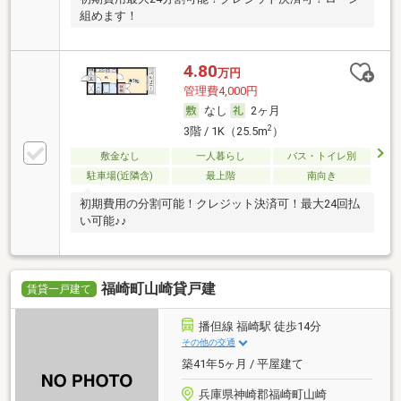
組めます！
4.80
万円
管理費4,000円
なし
2ヶ月
2
3階 / 1K（25.5m
）
敷金なし
一人暮らし
バス・トイレ別
駐車場(近隣含)
最上階
南向き
初期費用の分割可能！クレジット決済可！最大24回払
い可能♪♪
福崎町山崎貸戸建
賃貸一戸建て
播但線 福崎駅 徒歩14分
その他の交通
築41年5ヶ月 / 平屋建て
兵庫県神崎郡福崎町山崎