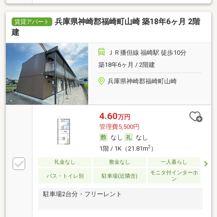
兵庫県神崎郡福崎町山崎 築18年6ヶ月 2階
賃貸アパート
建
ＪＲ播但線 福崎駅 徒歩10分
築18年6ヶ月 / 2階建
兵庫県神崎郡福崎町山崎
4.60
万円
管理費5,500円
なし
なし
2
1階 / 1K（21.81m
）
礼金なし
敷金なし
一人暮らし
モニタ付インターホ
バス・トイレ別
駐車場(近隣含)
ン
駐車場2台分・フリーレント