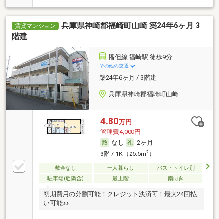
兵庫県神崎郡福崎町山崎 築24年6ヶ月 3
賃貸マンション
階建
播但線 福崎駅 徒歩9分
その他の交通
築24年6ヶ月 / 3階建
兵庫県神崎郡福崎町山崎
4.80
万円
管理費4,000円
なし
2ヶ月
2
3階 / 1K（25.5m
）
敷金なし
一人暮らし
バス・トイレ別
駐車場(近隣含)
最上階
南向き
初期費用の分割可能！クレジット決済可！最大24回払
い可能♪♪