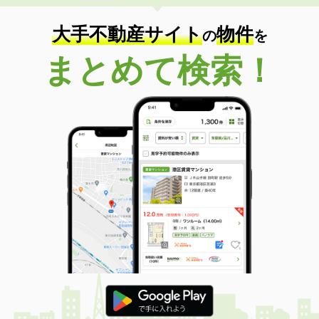
大手不動産サイト
物件
の
を
まとめて検索！