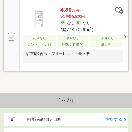
4.80
万円
管理費5,500円
なし
なし
2
2階 / 1K（21.81m
）
礼金なし
敷金なし
一人暮らし
バス・トイレ別
駐車場(近隣含)
最上階
駐車場2台分・フリーレント・最上階
1～7
棟
町
変更する
神崎郡福崎町／山崎