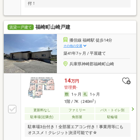
付！
福崎町山崎戸建
賃貸一戸建て
播但線 福崎駅 徒歩14分
その他の交通
築41年7ヶ月 / 平屋建て
兵庫県神崎郡福崎町山崎
14
万円
管理費-
1ヶ月
1ヶ月
2
1階 / 7K（240m
）
更新料なし
ファミリー
バス・トイレ別
駐車場(近隣含)
角部屋
駐輪場
駐車場3台付き！全部屋エアコン付き！事業用等にも
オススメ！クレジット決済可能です☆