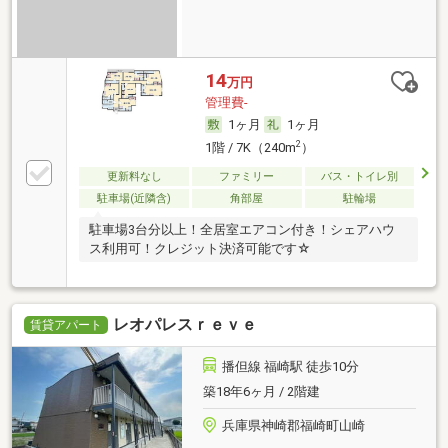
14
万円
管理費-
1ヶ月
1ヶ月
2
1階 / 7K（240m
）
更新料なし
ファミリー
バス・トイレ別
駐車場(近隣含)
角部屋
駐輪場
駐車場3台分以上！全居室エアコン付き！シェアハウ
ス利用可！クレジット決済可能です☆
レオパレスｒｅｖｅ
賃貸アパート
播但線 福崎駅 徒歩10分
築18年6ヶ月 / 2階建
兵庫県神崎郡福崎町山崎