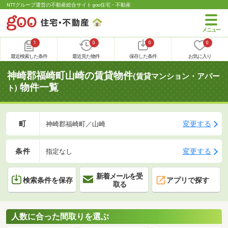
NTTグループ運営の不動産総合サイト goo住宅・不動産
1
0
0
0
最近検索した条件
最近見た物件
保存した条件
お気に入り
神崎郡福崎町山崎の賃貸物件
(賃貸マンション・アパー
物件一覧
ト)
町
変更する
神崎郡福崎町／山崎
条件
変更する
指定なし
新着メールを受
検索条件を保存
アプリで探す
取る
人数に合った間取りを選ぶ