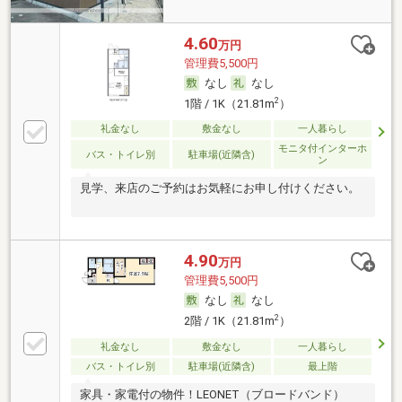
4.60
万円
管理費5,500円
なし
なし
2
1階 / 1K（21.81m
）
礼金なし
敷金なし
一人暮らし
モニタ付インターホ
バス・トイレ別
駐車場(近隣含)
ン
見学、来店のご予約はお気軽にお申し付けください。
4.90
万円
管理費5,500円
なし
なし
2
2階 / 1K（21.81m
）
礼金なし
敷金なし
一人暮らし
バス・トイレ別
駐車場(近隣含)
最上階
家具・家電付の物件！LEONET（ブロードバンド）