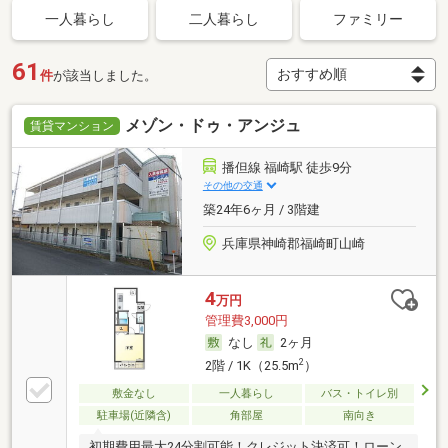
一人暮らし
二人暮らし
ファミリー
61
件
が該当しました。
メゾン・ドゥ・アンジュ
賃貸マンション
播但線 福崎駅 徒歩9分
その他の交通
築24年6ヶ月 / 3階建
兵庫県神崎郡福崎町山崎
4
万円
管理費3,000円
なし
2ヶ月
2
2階 / 1K（25.5m
）
敷金なし
一人暮らし
バス・トイレ別
駐車場(近隣含)
角部屋
南向き
初期費用最大24分割可能！クレジット決済可！ローン