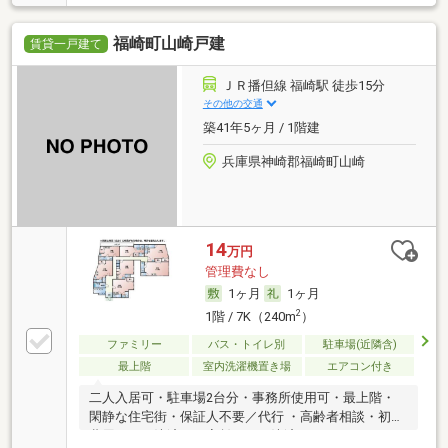
福崎町山崎戸建
賃貸一戸建て
ＪＲ播但線 福崎駅 徒歩15分
その他の交通
築41年5ヶ月 / 1階建
兵庫県神崎郡福崎町山崎
14
万円
管理費なし
1ヶ月
1ヶ月
2
1階 / 7K（240m
）
ファミリー
バス・トイレ別
駐車場(近隣含)
最上階
室内洗濯機置き場
エアコン付き
二人入居可・駐車場2台分・事務所使用可・最上階・
閑静な住宅街・保証人不要／代行 ・高齢者相談・初期
費用カード決済可・家賃カード決済可