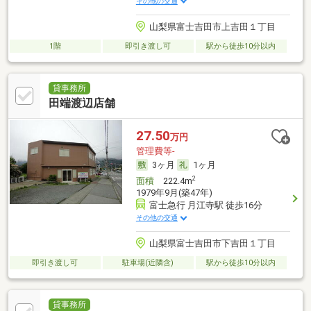
その他の交通
山梨県富士吉田市上吉田１丁目
1階
即引き渡し可
駅から徒歩10分以内
貸事務所
田端渡辺店舗
27.50
万円
管理費等-
3ヶ月
1ヶ月
2
面積
222.4m
1979年9月(築47年)
富士急行 月江寺駅 徒歩16分
その他の交通
山梨県富士吉田市下吉田１丁目
即引き渡し可
駐車場(近隣含)
駅から徒歩10分以内
貸事務所