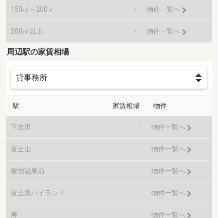
150㎡～200㎡
-
物件一覧へ
200㎡以上
-
物件一覧へ
周辺駅の家賃相場
駅
家賃相場
物件
下吉田
-
物件一覧へ
富士山
-
物件一覧へ
葭池温泉前
-
物件一覧へ
富士急ハイランド
-
物件一覧へ
寿
-
物件一覧へ