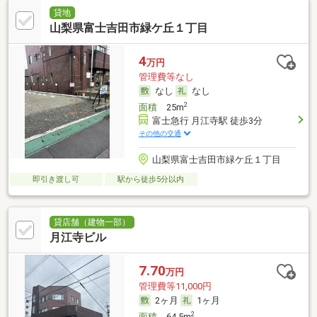
貸地
山梨県富士吉田市緑ケ丘１丁目
4
万円
管理費等なし
なし
なし
2
面積
25m
富士急行 月江寺駅 徒歩3分
その他の交通
山梨県富士吉田市緑ケ丘１丁目
即引き渡し可
駅から徒歩5分以内
貸店舗（建物一部）
月江寺ビル
7.70
万円
管理費等11,000円
2ヶ月
1ヶ月
2
面積
64.5m