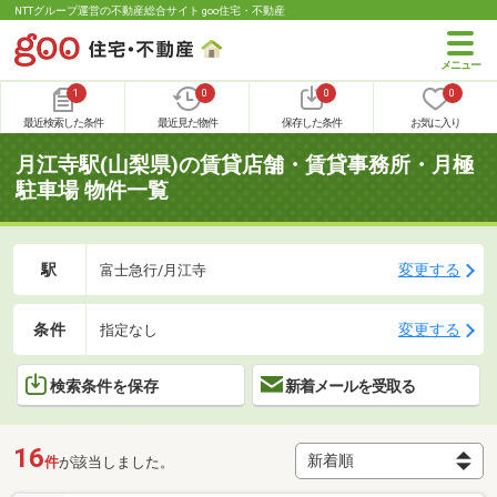
NTTグループ運営の不動産総合サイト goo住宅・不動産
1
0
0
0
最近検索した条件
最近見た物件
保存した条件
お気に入り
月江寺駅(山梨県)の賃貸店舗・賃貸事務所・月極
駐車場 物件一覧
駅
変更する
富士急行/月江寺
条件
変更する
指定なし
検索条件を保存
新着メールを受取る
16
件
が該当しました。