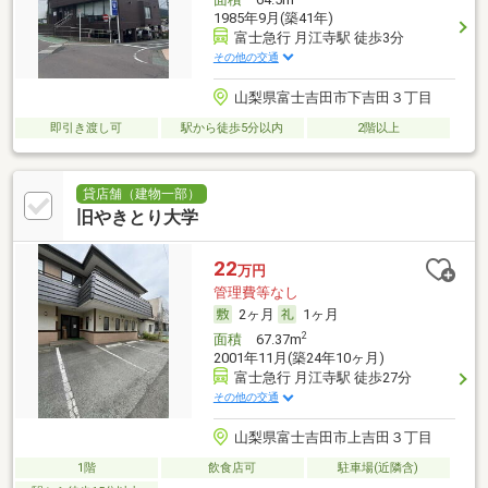
1985年9月(築41年)
富士急行 月江寺駅 徒歩3分
その他の交通
山梨県富士吉田市下吉田３丁目
即引き渡し可
駅から徒歩5分以内
2階以上
貸店舗（建物一部）
旧やきとり大学
22
万円
管理費等なし
2ヶ月
1ヶ月
2
面積
67.37m
2001年11月(築24年10ヶ月)
富士急行 月江寺駅 徒歩27分
その他の交通
山梨県富士吉田市上吉田３丁目
1階
飲食店可
駐車場(近隣含)