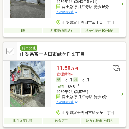
1986年4月(築40年5ヶ月)
富士急行 月江寺駅 徒歩16分
その他の交通
山梨県富士吉田市富士見１丁目
1階
駐車場(近隣含)
駅から徒歩10分以内
貸その他
山梨県富士吉田市緑ケ丘１丁目
11.50
万円
管理費等-
1ヶ月
1ヶ月
2
面積
89.8m
1969年9月(築57年)
富士急行 月江寺駅 徒歩1分
その他の交通
山梨県富士吉田市緑ケ丘１丁目
即引き渡し可
飲食店可
駅から徒歩1分以内