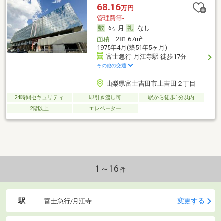
68.16
万円
管理費等-
6ヶ月
なし
2
面積
281.67m
1975年4月(築51年5ヶ月)
富士急行 月江寺駅 徒歩17分
その他の交通
山梨県富士吉田市上吉田２丁目
24時間セキュリティ
即引き渡し可
駅から徒歩1分以内
2階以上
エレベーター
1～16
件
駅
変更する
富士急行/月江寺