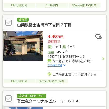
即引き渡し可
築1年以内
駅から徒歩15分以内
貸倉庫
山梨県富士吉田市下吉田７丁目
4.40
万円
管理費等-
1ヶ月
1ヶ月
2
面積
46.8m
1987年12月(築38年9ヶ月)
富士急行 月江寺駅 徒歩20分
その他の交通
山梨県富士吉田市下吉田７丁目
即引き渡し可
駅から徒歩20分以内
貸店舗（建物一部）
富士急ターミナルビル Ｑ－ＳＴＡ