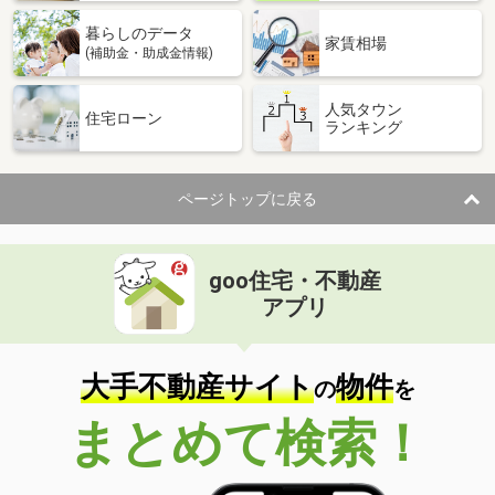
暮らしのデータ
家賃相場
(補助金・助成金情報)
人気タウン
住宅ローン
ランキング
ページトップに戻る
goo住宅・不動産
アプリ
大手不動産サイト
物件
の
を
まとめて検索！