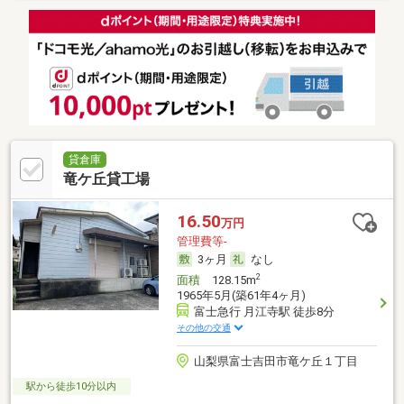
貸倉庫
竜ケ丘貸工場
16.50
万円
管理費等-
3ヶ月
なし
2
面積
128.15m
1965年5月(築61年4ヶ月)
富士急行 月江寺駅 徒歩8分
その他の交通
山梨県富士吉田市竜ケ丘１丁目
駅から徒歩10分以内