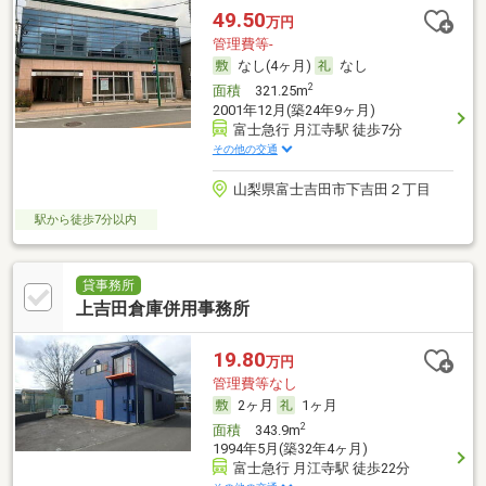
49.50
万円
管理費等-
なし(4ヶ月)
なし
2
面積
321.25m
2001年12月(築24年9ヶ月)
富士急行 月江寺駅 徒歩7分
その他の交通
山梨県富士吉田市下吉田２丁目
駅から徒歩7分以内
貸事務所
上吉田倉庫併用事務所
19.80
万円
管理費等なし
2ヶ月
1ヶ月
2
面積
343.9m
1994年5月(築32年4ヶ月)
富士急行 月江寺駅 徒歩22分