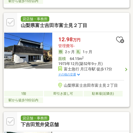
駅から徒歩15分以内
貸店舗・事務所
山梨県富士吉田市富士見２丁目
12.98
万円
管理費等-
2ヶ月
1ヶ月
2
面積
64.15m
1973年12月(築52年9ヶ月)
富士急行 月江寺駅 徒歩17分
その他の交通
山梨県富士吉田市富士見２丁目
1階
即引き渡し可
駐車場(近隣含)
駅から徒歩10分以内
貸店舗・事務所
下吉田荒井貸店舗