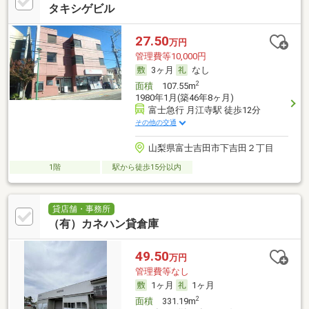
タキシゲビル
27.50
万円
管理費等10,000円
3ヶ月
なし
2
面積
107.55m
1980年1月(築46年8ヶ月)
富士急行 月江寺駅 徒歩12分
その他の交通
山梨県富士吉田市下吉田２丁目
1階
駅から徒歩15分以内
貸店舗・事務所
（有）カネハン貸倉庫
49.50
万円
管理費等なし
1ヶ月
1ヶ月
2
面積
331.19m