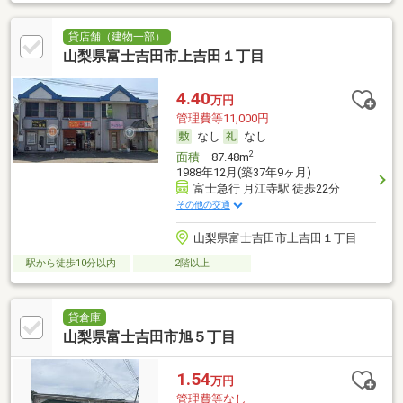
貸店舗（建物一部）
山梨県富士吉田市上吉田１丁目
4.40
万円
管理費等11,000円
なし
なし
2
面積
87.48m
1988年12月(築37年9ヶ月)
富士急行 月江寺駅 徒歩22分
その他の交通
山梨県富士吉田市上吉田１丁目
駅から徒歩10分以内
2階以上
貸倉庫
山梨県富士吉田市旭５丁目
1.54
万円
管理費等なし