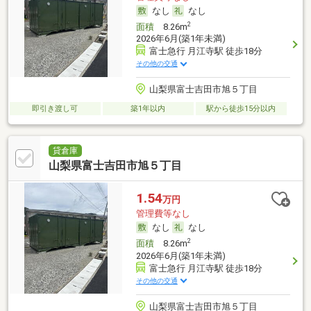
なし
なし
2
面積
8.26m
2026年6月(築1年未満)
富士急行 月江寺駅 徒歩18分
その他の交通
山梨県富士吉田市旭５丁目
即引き渡し可
築1年以内
駅から徒歩15分以内
貸倉庫
山梨県富士吉田市旭５丁目
1.54
万円
管理費等なし
なし
なし
2
面積
8.26m
2026年6月(築1年未満)
富士急行 月江寺駅 徒歩18分
その他の交通
山梨県富士吉田市旭５丁目