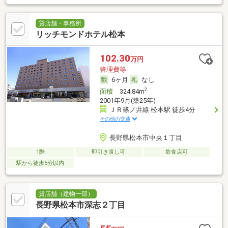
貸店舗・事務所
リッチモンドホテル松本
102.30
万円
管理費等-
6ヶ月
なし
2
面積
324.84m
2001年9月(築25年)
ＪＲ篠ノ井線 松本駅 徒歩4分
その他の交通
長野県松本市中央１丁目
1階
即引き渡し可
飲食店可
駅から徒歩5分以内
貸店舗（建物一部）
長野県松本市深志２丁目