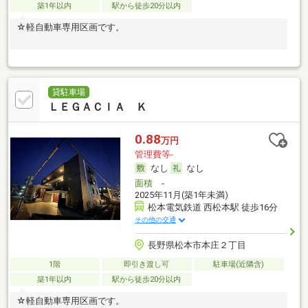
築1年以内
駅から徒歩20分以内
☆軽自動車専用区画です。
貸駐車場
ＬＥＧＡＣＩＡ Ｋ
0.88
万円
管理費等-
なし
なし
面積
-
2025年11月(築1年未満)
松本電気鉄道 西松本駅 徒歩16分
その他の交通
長野県松本市本庄２丁目
1階
即引き渡し可
駐車場(近隣含)
築1年以内
駅から徒歩20分以内
☆軽自動車専用区画です。