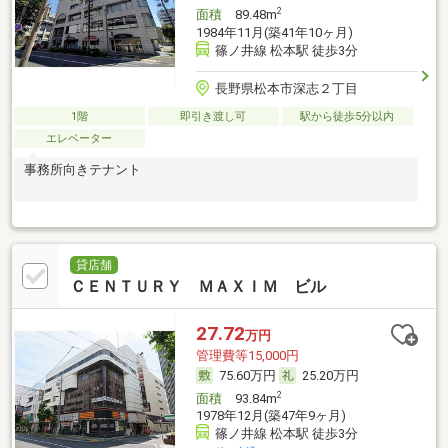
2
面積
89.48m
1984年11月(築41年10ヶ月)
篠ノ井線 松本駅 徒歩3分
長野県松本市深志２丁目
1階
即引き渡し可
駅から徒歩5分以内
エレベーター
事務所向きテナント
貸店舗
ＣＥＮＴＵＲＹ ＭＡＸＩＭ ビル
27.72
万円
管理費等15,000円
75.60万円
25.20万円
2
面積
93.84m
1978年12月(築47年9ヶ月)
篠ノ井線 松本駅 徒歩3分