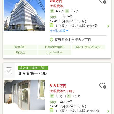
55
万円
管理費等-
4ヶ月
1ヶ月
2
面積
363.7m
1990年5月(築36年4ヶ月)
ＪＲ篠ノ井線 松本駅 徒歩5分
その他の交通
長野県松本市深志２丁目
飲食店可
駐車場(近隣含)
駅から徒歩5分以内
2階以上
エレベーター
貸店舗（建物一部）
ＳＡＥ第一ビル
9.90
万円
管理費等2,000円
18万円
1ヶ月
2
面積
44.17m
1964年6月(築62年3ヶ月)
ＪＲ篠ノ井線 松本駅 徒歩10分