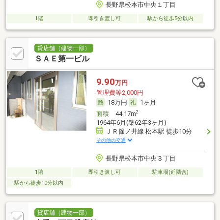
長野県松本市中央１丁目
1階
即引き渡し可
駅から徒歩5分以内
貸店舗（建物一部）
ＳＡＥ第一ビル
9.90
万円
管理費等2,000円
18万円
1ヶ月
2
面積
44.17m
1964年6月(築62年3ヶ月)
ＪＲ篠ノ井線 松本駅 徒歩10分
その他の交通
長野県松本市中央３丁目
1階
即引き渡し可
駐車場(近隣含)
駅から徒歩10分以内
貸店舗（建物一部）