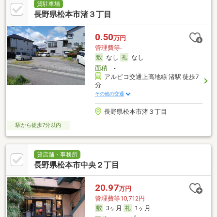
貸駐車場
長野県松本市渚３丁目
0.50
万円
管理費等-
なし
なし
面積
-
アルピコ交通上高地線 渚駅 徒歩7
分
その他の交通
長野県松本市渚３丁目
駅から徒歩7分以内
貸店舗・事務所
長野県松本市中央２丁目
20.97
万円
管理費等10,712円
3ヶ月
1ヶ月