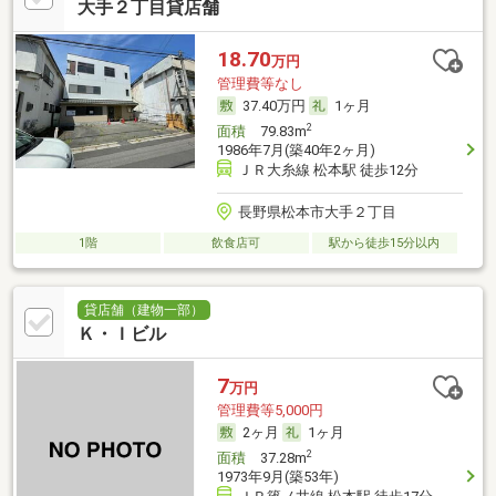
大手２丁目貸店舗
18.70
万円
管理費等なし
37.40万円
1ヶ月
2
面積
79.83m
1986年7月(築40年2ヶ月)
ＪＲ大糸線 松本駅 徒歩12分
長野県松本市大手２丁目
1階
飲食店可
駅から徒歩15分以内
貸店舗（建物一部）
Ｋ・Ｉビル
7
万円
管理費等5,000円
2ヶ月
1ヶ月
2
面積
37.28m
1973年9月(築53年)