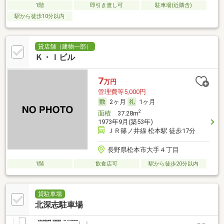
1階
即引き渡し可
駐車場(近隣含)
駅から徒歩10分以内
貸店舗（建物一部）
Ｋ・Ｉビル
7
万円
管理費等5,000円
2ヶ月
1ヶ月
2
面積
37.28m
1973年9月(築53年)
ＪＲ篠ノ井線 松本駅 徒歩17分
長野県松本市大手４丁目
1階
飲食店可
駅から徒歩20分以内
貸駐車場
北深志駐車場