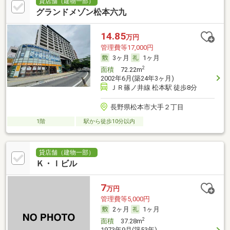
貸店舗（建物一部）
グランドメゾン松本六九
14.85
万円
管理費等17,000円
3ヶ月
1ヶ月
2
面積
72.22m
2002年6月(築24年3ヶ月)
ＪＲ篠ノ井線 松本駅 徒歩8分
長野県松本市大手２丁目
1階
駅から徒歩10分以内
貸店舗（建物一部）
Ｋ・Ｉビル
7
万円
管理費等5,000円
2ヶ月
1ヶ月
2
面積
37.28m
1973年9月(築53年)