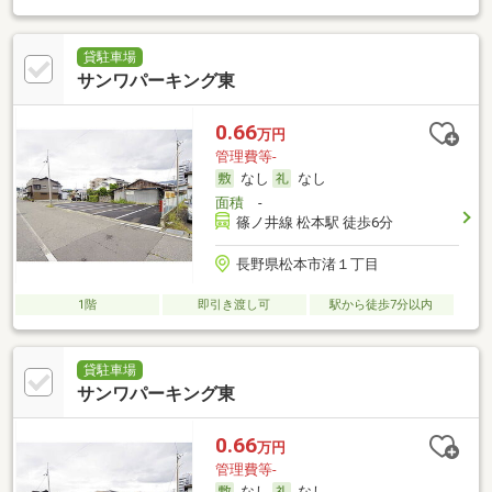
貸駐車場
サンワパーキング東
0.66
万円
管理費等-
なし
なし
面積
-
篠ノ井線 松本駅 徒歩6分
長野県松本市渚１丁目
1階
即引き渡し可
駅から徒歩7分以内
貸駐車場
サンワパーキング東
0.66
万円
管理費等-
なし
なし