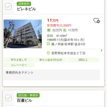
貸事務所
ピレネビル
11
万円
管理費等22,000円
22万円
11万円
2
面積
41.65m
1984年11月(築41年10ヶ月)
篠ノ井線 松本駅 徒歩3分
長野県松本市深志２丁目
即引き渡し可
駅から徒歩5分以内
2階以上
エレベーター
事務所向きテナント
貸店舗・事務所
百瀬ビル