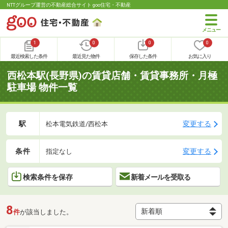
NTTグループ運営の不動産総合サイト goo住宅・不動産
1
0
0
0
最近検索した条件
最近見た物件
保存した条件
お気に入り
西松本駅(長野県)の賃貸店舗・賃貸事務所・月極
駐車場 物件一覧
駅
変更する
松本電気鉄道/西松本
条件
変更する
指定なし
検索条件を保存
新着メールを受取る
8
件
が該当しました。