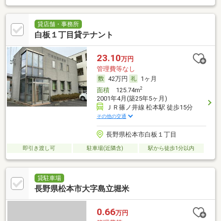
貸店舗・事務所
白板１丁目貸テナント
23.10
万円
管理費等なし
42万円
1ヶ月
2
面積
125.74m
2001年4月(築25年5ヶ月)
ＪＲ篠ノ井線 松本駅 徒歩15分
その他の交通
長野県松本市白板１丁目
即引き渡し可
駐車場(近隣含)
駅から徒歩1分以内
貸駐車場
長野県松本市大字島立堀米
0.66
万円