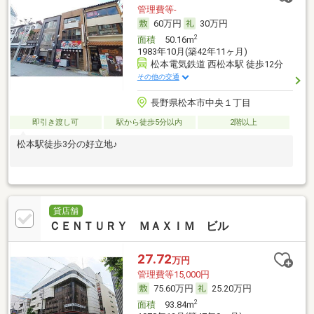
管理費等-
60万円
30万円
2
面積
50.16m
1983年10月(築42年11ヶ月)
松本電気鉄道 西松本駅 徒歩12分
その他の交通
長野県松本市中央１丁目
即引き渡し可
駅から徒歩5分以内
2階以上
松本駅徒歩3分の好立地♪
貸店舗
ＣＥＮＴＵＲＹ ＭＡＸＩＭ ビル
27.72
万円
管理費等15,000円
75.60万円
25.20万円
2
面積
93.84m