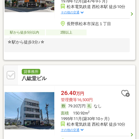
1978年12月(築47年9ヶ月)
松本電気鉄道 西松本駅 徒歩10分
その他の交通
長野県松本市深志１丁目
駅から徒歩5分以内
2階以上
☆駅から徒歩3分♪☆
貸事務所
八紘堂ビル
26.40
万円
管理費等16,500円
79.20万円
なし
2
面積
150.92m
1995年11月(築30年10ヶ月)
松本電気鉄道 西松本駅 徒歩10分
その他の交通