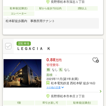
長野県松本市深志１丁目
駐車場(近隣含)
駅から徒歩7分以内
2階以上
エレベーター
松本駅徒歩圏内 事務所用テナント
貸駐車場
ＬＥＧＡＣＩＡ Ｋ
0.88
万円
管理費等-
なし
なし
面積
-
2025年11月(築1年未満)
松本電気鉄道 西松本駅 徒歩16分
その他の交通
長野県松本市本庄２丁目
1階
即引き渡し可
駐車場(近隣含)