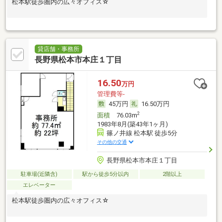
松本駅徒歩圏内の広々オフィス☆
貸店舗・事務所
長野県松本市本庄１丁目
16.50
万円
管理費等-
45万円
16.50万円
2
面積
76.03m
1983年8月(築43年1ヶ月)
篠ノ井線 松本駅 徒歩5分
その他の交通
長野県松本市本庄１丁目
駐車場(近隣含)
駅から徒歩5分以内
2階以上
エレベーター
松本駅徒歩圏内の広々オフィス☆