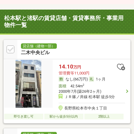
松本駅と渚駅の賃貸店舗・賃貸事務所・事業用
物件一覧
貸店舗（建物一部）
二木中央ビル
14.10
万円
管理費等11,000円
なし(66万円)
1ヶ月
2
面積
42.54m
2000年7月(築26年2ヶ月)
ＪＲ篠ノ井線 松本駅 徒歩5分
長野県松本市中央１丁目
即引き渡し可
駅から徒歩5分以内
2階以上