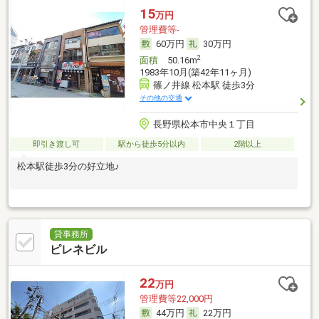
15
万円
管理費等-
60万円
30万円
2
面積
50.16m
1983年10月(築42年11ヶ月)
篠ノ井線 松本駅 徒歩3分
その他の交通
長野県松本市中央１丁目
即引き渡し可
駅から徒歩5分以内
2階以上
松本駅徒歩3分の好立地♪
貸事務所
ピレネビル
22
万円
管理費等22,000円
44万円
22万円