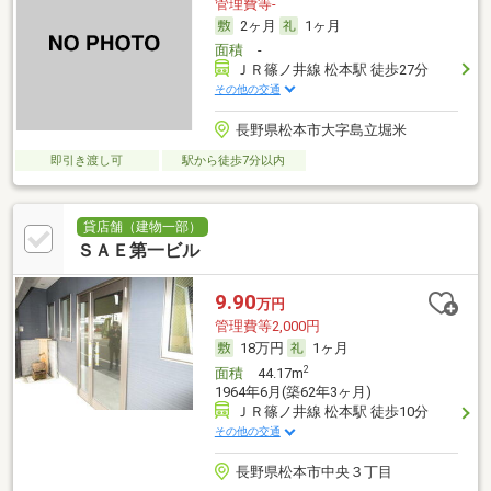
管理費等-
2ヶ月
1ヶ月
面積
-
ＪＲ篠ノ井線 松本駅 徒歩27分
その他の交通
長野県松本市大字島立堀米
即引き渡し可
駅から徒歩7分以内
貸店舗（建物一部）
ＳＡＥ第一ビル
9.90
万円
管理費等2,000円
18万円
1ヶ月
2
面積
44.17m
1964年6月(築62年3ヶ月)
ＪＲ篠ノ井線 松本駅 徒歩10分
その他の交通
長野県松本市中央３丁目