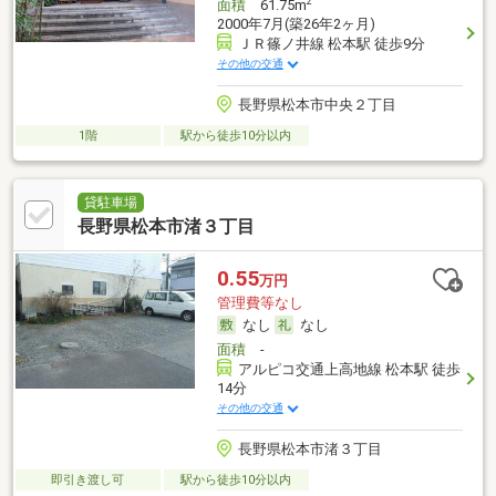
2
面積
61.75m
2000年7月(築26年2ヶ月)
ＪＲ篠ノ井線 松本駅 徒歩9分
その他の交通
長野県松本市中央２丁目
1階
駅から徒歩10分以内
貸駐車場
長野県松本市渚３丁目
0.55
万円
管理費等なし
なし
なし
面積
-
アルピコ交通上高地線 松本駅 徒歩
14分
その他の交通
長野県松本市渚３丁目
即引き渡し可
駅から徒歩10分以内