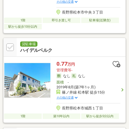
その他の交通
長野県松本市中央３丁目
1階
即引き渡し可
駐車場(近隣含)
駅から徒歩10分以内
貸駐車場
ハイデルベルク
0.77
万円
管理費等-
なし
なし
面積
-
2019年8月(築7年1ヶ月)
篠ノ井線 松本駅 徒歩15分
その他の交通
長野県松本市城西１丁目
1階
築10年以内
駅から徒歩5分以内