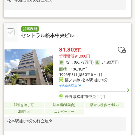
松本駅徒歩6分の好立地☆
貸事務所
セントラル松本中央ビル
31.80
万円
管理費等91,000円
なし(86.73万円)
31.80万円
2
面積
136.18m
1996年3月(築30年6ヶ月)
篠ノ井線 松本駅 徒歩6分
その他の交通
長野県松本市中央１丁目
即引き渡し可
駐車場(近隣含)
駅から徒歩7分以内
2階以上
エレベーター
松本駅徒歩6分の好立地☆