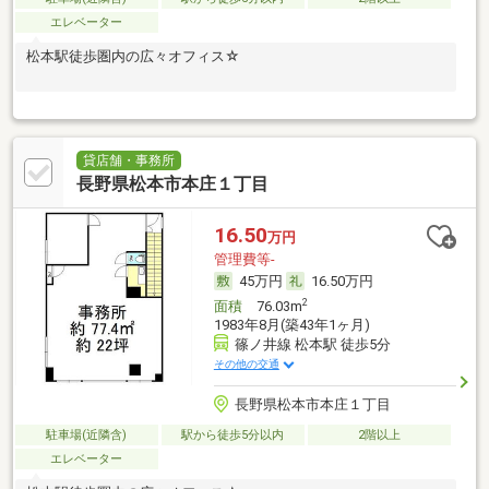
エレベーター
松本駅徒歩圏内の広々オフィス☆
貸店舗・事務所
長野県松本市本庄１丁目
16.50
万円
管理費等-
45万円
16.50万円
2
面積
76.03m
1983年8月(築43年1ヶ月)
篠ノ井線 松本駅 徒歩5分
その他の交通
長野県松本市本庄１丁目
駐車場(近隣含)
駅から徒歩5分以内
2階以上
エレベーター