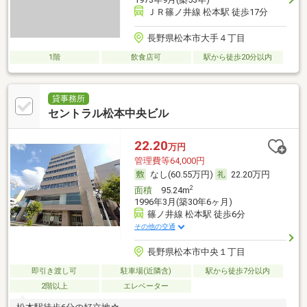
ＪＲ篠ノ井線 松本駅 徒歩17分
長野県松本市大手４丁目
1階
飲食店可
駅から徒歩20分以内
貸事務所
セントラル松本中央ビル
22.20
万円
管理費等64,000円
なし(60.55万円)
22.20万円
2
面積
95.24m
1996年3月(築30年6ヶ月)
篠ノ井線 松本駅 徒歩6分
その他の交通
長野県松本市中央１丁目
即引き渡し可
駐車場(近隣含)
駅から徒歩7分以内
2階以上
エレベーター