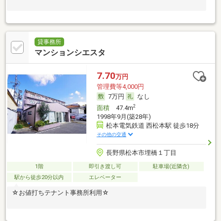
貸事務所
マンションシエスタ
7.70
万円
管理費等4,000円
7万円
なし
2
面積
47.4m
1998年9月(築28年)
松本電気鉄道 西松本駅 徒歩18分
その他の交通
長野県松本市埋橋１丁目
1階
即引き渡し可
駐車場(近隣含)
駅から徒歩20分以内
エレベーター
☆お値打ちテナント事務所利用☆