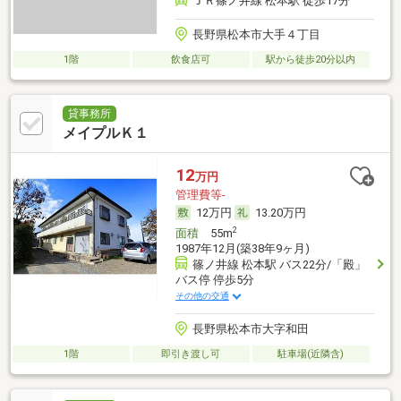
ＪＲ篠ノ井線 松本駅 徒歩17分
長野県松本市大手４丁目
1階
飲食店可
駅から徒歩20分以内
貸事務所
メイプルＫ１
12
万円
管理費等-
12万円
13.20万円
2
面積
55m
1987年12月(築38年9ヶ月)
篠ノ井線 松本駅 バス22分/「殿」
バス停 停歩5分
その他の交通
長野県松本市大字和田
1階
即引き渡し可
駐車場(近隣含)