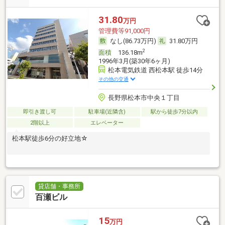
31.80
万円
管理費等91,000円
なし(86.73万円)
31.80万円
2
面積
136.18m
1996年3月(築30年6ヶ月)
松本電気鉄道 西松本駅 徒歩14分
その他の交通
長野県松本市中央１丁目
即引き渡し可
駐車場(近隣含)
駅から徒歩7分以内
2階以上
エレベーター
松本駅徒歩6分の好立地☆
貸店舗・事務所
百瀬ビル
15
万円