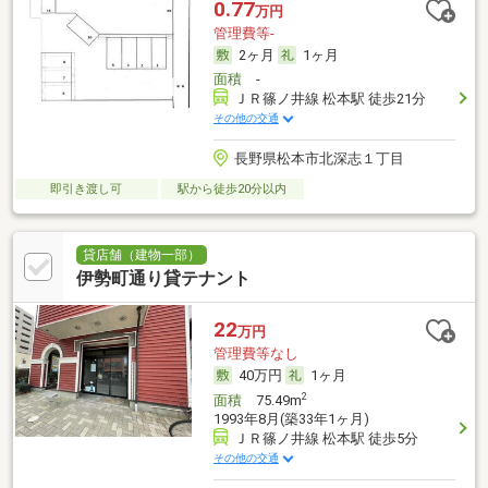
0.77
万円
管理費等-
2ヶ月
1ヶ月
面積
-
ＪＲ篠ノ井線 松本駅 徒歩21分
その他の交通
長野県松本市北深志１丁目
即引き渡し可
駅から徒歩20分以内
貸店舗（建物一部）
伊勢町通り貸テナント
22
万円
管理費等なし
40万円
1ヶ月
2
面積
75.49m
1993年8月(築33年1ヶ月)
ＪＲ篠ノ井線 松本駅 徒歩5分
その他の交通