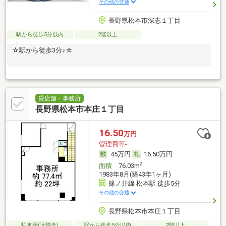
その他の交通
長野県松本市深志１丁目
駅から徒歩5分以内
2階以上
☆駅から徒歩3分♪☆
貸店舗・事務所
長野県松本市本庄１丁目
16.50
万円
管理費等-
45万円
16.50万円
2
面積
76.03m
1983年8月(築43年1ヶ月)
篠ノ井線 松本駅 徒歩5分
その他の交通
長野県松本市本庄１丁目
駐車場(近隣含)
駅から徒歩5分以内
2階以上