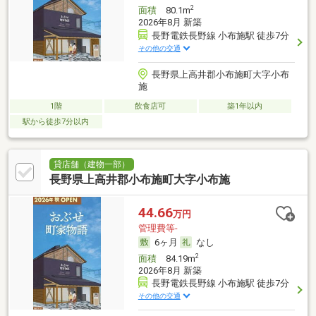
2
面積
80.1m
2026年8月 新築
長野電鉄長野線 小布施駅 徒歩7分
その他の交通
長野県上高井郡小布施町大字小布
施
1階
飲食店可
築1年以内
駅から徒歩7分以内
貸店舗（建物一部）
長野県上高井郡小布施町大字小布施
44.66
万円
管理費等-
6ヶ月
なし
2
面積
84.19m
2026年8月 新築
長野電鉄長野線 小布施駅 徒歩7分
その他の交通