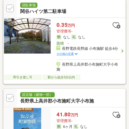
貸駐車場
関谷ハイツ第二駐車場
0.35
万円
管理費等-
なし
なし
面積
-
長野電鉄長野線 小布施駅 徒歩4分
その他の交通
長野県上高井郡小布施町大字小布
施
即引き渡し可
駅から徒歩5分以内
貸店舗（建物一部）
長野県上高井郡小布施町大字小布施
41.80
万円
管理費等-
6ヶ月
なし