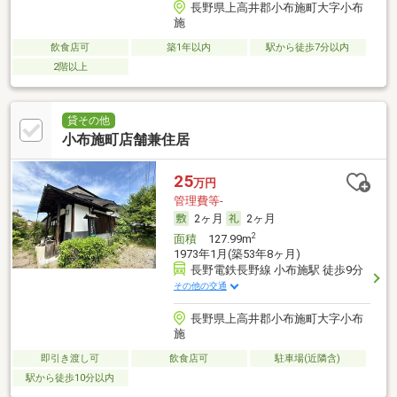
長野県上高井郡小布施町大字小布
施
飲食店可
築1年以内
駅から徒歩7分以内
2階以上
貸その他
小布施町店舗兼住居
25
万円
管理費等-
2ヶ月
2ヶ月
2
面積
127.99m
1973年1月(築53年8ヶ月)
長野電鉄長野線 小布施駅 徒歩9分
その他の交通
長野県上高井郡小布施町大字小布
施
即引き渡し可
飲食店可
駐車場(近隣含)
駅から徒歩10分以内