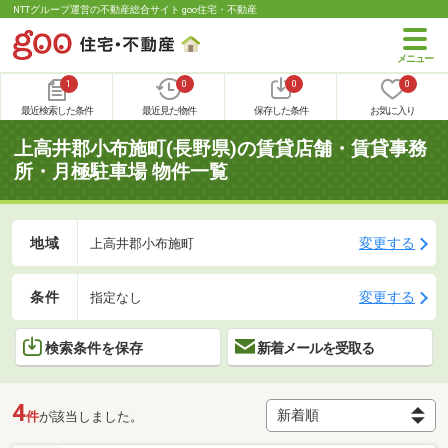
NTTグループ運営の不動産総合サイト goo住宅・不動産
1
0
0
0
最近検索した条件
最近見た物件
保存した条件
お気に入り
上高井郡小布施町(長野県)の賃貸店舗・賃貸事務
所・月極駐車場 物件一覧
地域
変更する
上高井郡小布施町
条件
変更する
指定なし
検索条件を保存
新着メールを受取る
4
件
が該当しました。