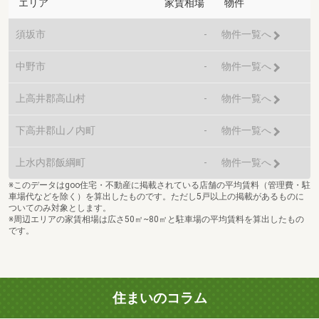
エリア
家賃相場
物件
須坂市
-
物件一覧へ
中野市
-
物件一覧へ
上高井郡高山村
-
物件一覧へ
下高井郡山ノ内町
-
物件一覧へ
上水内郡飯綱町
-
物件一覧へ
※このデータはgoo住宅・不動産に掲載されている店舗の平均賃料（管理費・駐
車場代などを除く）を算出したものです。ただし5戸以上の掲載があるものに
ついてのみ対象とします。
※周辺エリアの家賃相場は広さ50㎡~80㎡と駐車場の平均賃料を算出したもの
です。
住まいのコラム